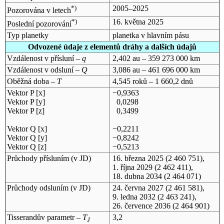
*)
2005–2025
Pozorována v letech
*)
16. května 2025
Poslední pozorování
Typ planetky
planetka v hlavním pásu
Odvozené údaje z elementů dráhy a dalších údajů
Vzdálenost v přísluní –
q
2,402 au – 359 273 000 km
Vzdálenost v odsluní –
Q
3,086 au – 461 696 000 km
Oběžná doba –
T
4,545 roků – 1 660,2 dnů
Vektor P [x]
−0,9363
Vektor P [y]
0,0298
Vektor P [z]
0,3499
Vektor Q [x]
−0,2211
Vektor Q [y]
−0,8242
Vektor Q [z]
−0,5213
Průchody přísluním (v
JD
)
16. března 2025
(2 460 751),
1. října 2029
(2 462 411),
18. dubna 2034
(2 464 071)
Průchody odsluním (v
JD
)
24. června 2027
(2 461 581),
9. ledna 2032
(2 463 241),
26. července 2036
(2 464 901)
Tisserandův parametr –
T
3,2
J