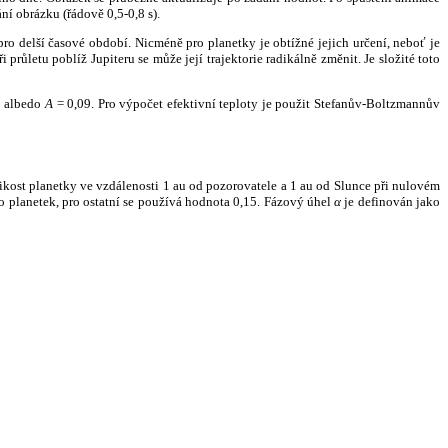
ní obrázku (řádově 0,5-0,8 s).
ro delší časové období. Nicméně pro planetky je obtížné jejich určení, neboť je
růletu poblíž Jupiteru se může její trajektorie radikálně změnit. Je složité toto
o albedo
A
= 0,09. Pro výpočet efektivní teploty je použit Stefanův-Boltzmannův
kost planetky ve vzdálenosti 1 au od pozorovatele a 1 au od Slunce při nulovém
planetek, pro ostatní se používá hodnota 0,15. Fázový úhel
α
je definován jako