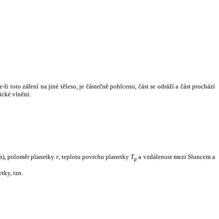
i toto záření na jiné těleso, je částečně pohlceno, část se odráží a část prochází
ické vlnění.
m), poloměr planetky
r
, teplotu povrchu planetky
T
a vzdálenost mezi Sluncem a
p
tky, tzn.