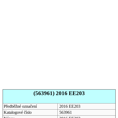
(563961) 2016 EE203
Předběžné označení
2016 EE203
Katalogové číslo
563961