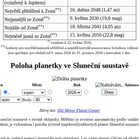
(vztažený k Jupiteru)
**)
16. dubna 2048
(1,47 au)
Největší přiblížení k Zemi
**)
9. května 2030
(19,8 mag)
Nejjasnější ze Země
**)
18. března 2041
(4,05 au)
Nejdále od Země
**)
15. května 2050
(22,8 mag)
Nejméně jasná ze Země
*)
vztaženo k 25. května 2026;
**)
hodnoty pro největší/nejmenší přiblížení a nejnižší/nejvyšší pozorovanou hvězdnou velikost
jsou spočítány pro období od 9. srpna 2026 do 31. prosince 2050 s intervalem 1 den.
Poloha planetky ve Sluneční soustavě
en
Měsíc
Rok
Animac
.
:
Body
:
Zdroj dat:
IAU Minor Planet Center
eční soustavě v rovině ekliptiky. Měřítko je zvoleno automaticky podle vzdálenost
not, je vykreslena i poloha (včetně trajektorií) některých planet Sluneční soustavy
, které se zadává pomocí formuláře pod obrázkem. Lze zadat datum ±50 let od dneš