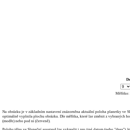
D
Měřítko
Na obrázku je v základním nastavení znázorněna aktuální poloha planetky ve Slun
optimálně vyplnila plochu obrázku. Dle měřítka, které lze změnit z vybraných hod
(modře) nebo pod ní (červeně).
Polohu těles ve Sluneční soustavě lze vykreslit i pro jiné datum (nebo "dnes")