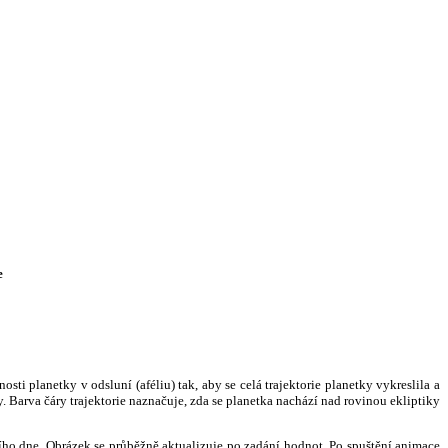
e
i planetky v odsluní (aféliu) tak, aby se celá trajektorie planetky vykreslila a
. Barva čáry trajektorie naznačuje, zda se planetka nachází nad rovinou ekliptiky
ního dne. Obrázek se průběžně aktualizuje po zadání hodnot. Po spuštění animace