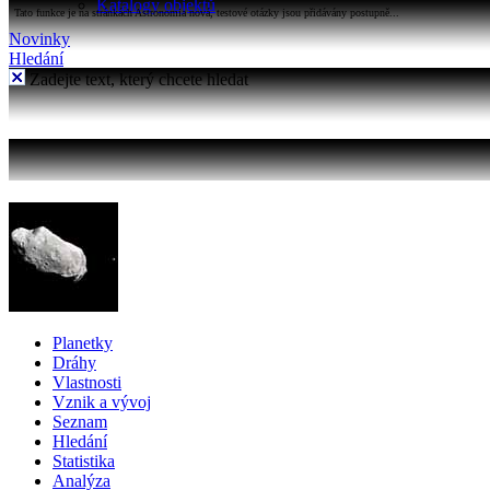
Katalogy objektů
Tato funkce je na stránkách Astronomia nová, testové otázky jsou přidávány postupně...
Novinky
Hledání
Zadejte text, který chcete hledat
Planetky
Dráhy
Vlastnosti
Vznik a vývoj
Seznam
Hledání
Statistika
Analýza