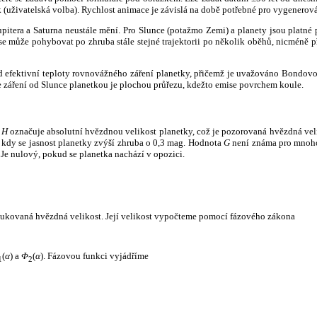
k (uživatelská volba). Rychlost animace je závislá na době potřebné pro vygenerová
itera a Saturna neustále mění. Pro Slunce (potažmo Zemi) a planety jsou platné p
 může pohybovat po zhruba stále stejné trajektorii po několik oběhů, nicméně při p
had efektivní teploty rovnovážného záření planetky, přičemž je uvažováno Bondov
záření od Slunce planetkou je plochou průřezu, kdežto emise povrchem koule.
e
H
označuje absolutní hvězdnou velikost planetky, což je pozorovaná hvězdná veli
i, kdy se jasnost planetky zvýší zhruba o 0,3 mag. Hodnota
G
není známa pro mnoho 
Je nulový, pokud se planetka nachází v opozici.
edukovaná hvězdná velikost. Její velikost vypočteme pomocí fázového zákona
(
α
) a
Φ
(
α
). Fázovou funkci vyjádříme
1
2