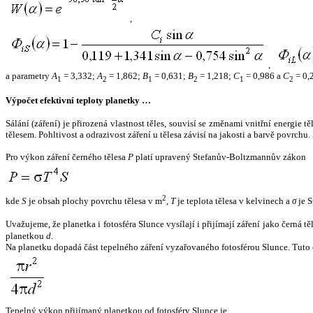
,
,
a parametry
A
= 3,332;
A
= 1,862;
B
= 0,631;
B
= 1,218;
C
= 0,986 a
C
= 0,
1
2
1
2
1
2
Výpočet efektivní teploty planetky …
Sálání (záření) je přirozená vlastnost těles, souvisí se změnami vnitřní energie 
tělesem. Pohltivost a odrazivost záření u tělesa závisí na jakosti a barvě povrch
Pro výkon záření černého tělesa
P
platí upravený Stefanův-Boltzmannův zákon
2
kde
S
je obsah plochy povrchu tělesa v m
,
T
je teplota tělesa v kelvinech a
σ
je S
Uvažujeme, že planetka i fotosféra Slunce vysílají i přijímají záření jako černá 
planetkou
d
.
Na planetku dopadá část tepelného záření vyzařovaného fotosférou Slunce. Tuto 
Tepelný výkon přijímaný planetkou od fotosféry Slunce je