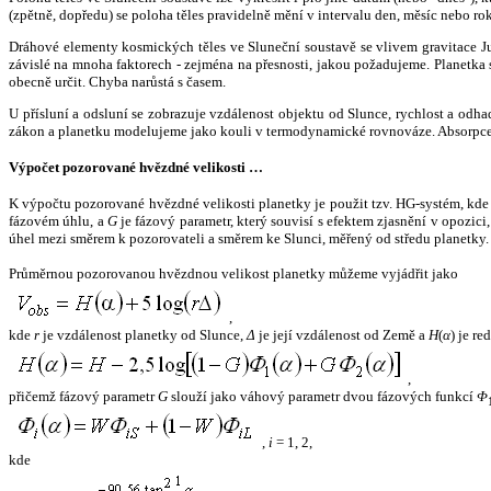
(zpětně, dopředu) se poloha těles pravidelně mění v intervalu den, měsíc nebo ro
Dráhové elementy kosmických těles ve Sluneční soustavě se vlivem gravitace Jup
závislé na mnoha faktorech - zejména na přesnosti, jakou požadujeme. Planetka se
obecně určit. Chyba narůstá s časem.
U přísluní a odsluní se zobrazuje vzdálenost objektu od Slunce, rychlost a od
zákon a planetku modelujeme jako kouli v termodynamické rovnováze. Absorpce 
Výpočet pozorované hvězdné velikosti …
K výpočtu pozorované hvězdné velikosti planetky je použit tzv. HG-systém, kd
fázovém úhlu, a
G
je fázový parametr, který souvisí s efektem zjasnění v opozic
úhel mezi směrem k pozorovateli a směrem ke Slunci, měřený od středu planetky. 
Průměrnou pozorovanou hvězdnou velikost planetky můžeme vyjádřit jako
,
kde
r
je vzdálenost planetky od Slunce,
Δ
je její vzdálenost od Země a
H
(
α
) je r
,
přičemž fázový parametr
G
slouží jako váhový parametr dvou fázových funkcí
Φ
,
i
= 1, 2,
kde