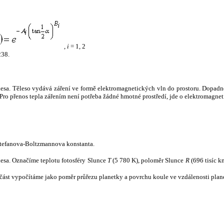
,
i
= 1, 2
238.
tělesa. Těleso vydává záření ve formě elektromagnetických vln do prostoru. Dopadne-l
u. Pro přenos tepla zářením není potřeba žádné hmotné prostředí, jde o elektromagnet
tefanova-Boltzmannova konstanta.
tělesa. Označíme teplotu fotosféry Slunce
T
(5 780 K), poloměr Slunce
R
(696 tisíc k
část vypočítáme jako poměr průřezu planetky a povrchu koule ve vzdálenosti plane