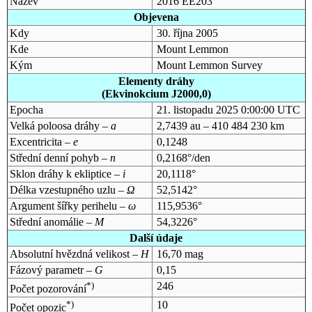
Název
2016 EE203
Objevena
Kdy
30. října 2005
Kde
Mount Lemmon
Kým
Mount Lemmon Survey
Elementy dráhy
(Ekvinokcium J2000,0)
Epocha
21. listopadu 2025 0:00:00 UTC
Velká poloosa dráhy –
a
2,7439 au – 410 484 230 km
Excentricita –
e
0,1248
Střední denní pohyb –
n
0,2168°/den
Sklon dráhy k ekliptice –
i
20,1118°
Délka vzestupného uzlu –
Ω
52,5142°
Argument šířky perihelu –
ω
115,9536°
Střední anomálie –
M
54,3226°
Další údaje
Absolutní hvězdná velikost –
H
16,70 mag
Fázový parametr –
G
0,15
*)
246
Počet pozorování
*)
10
Počet opozic