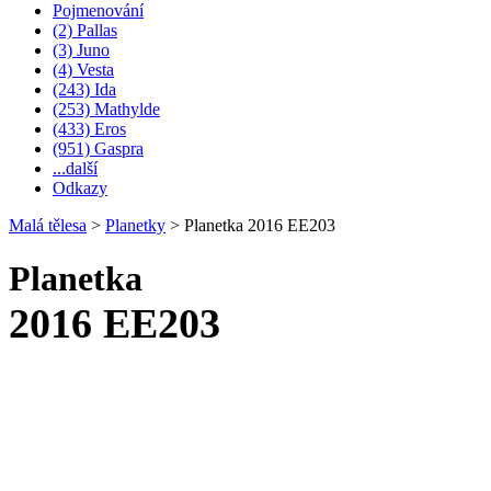
Pojmenování
(2) Pallas
(3) Juno
(4) Vesta
(243) Ida
(253) Mathylde
(433) Eros
(951) Gaspra
...další
Odkazy
Malá tělesa
>
Planetky
>
Planetka 2016 EE203
Planetka
2016 EE203