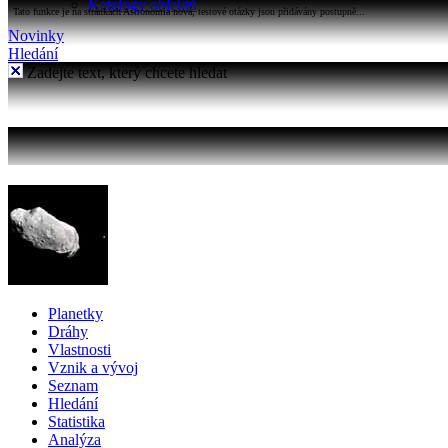
Katalogy objektů
Tato funkce je na stránkách Astronomia nová, testové otázky jsou přidávány postupně...
Novinky
Hledání
Zadejte text, který chcete hledat
Planetky
Dráhy
Vlastnosti
Vznik a vývoj
Seznam
Hledání
Statistika
Analýza