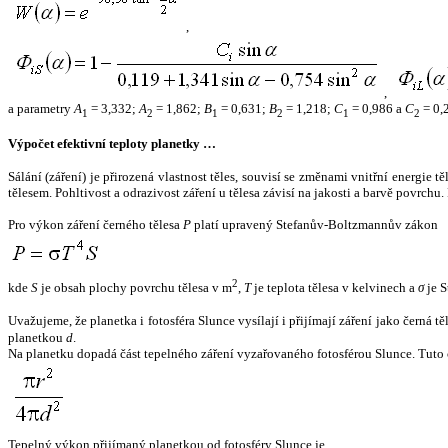
,
,
a parametry
A
= 3,332;
A
= 1,862;
B
= 0,631;
B
= 1,218;
C
= 0,986 a
C
= 0,
1
2
1
2
1
2
Výpočet efektivní teploty planetky …
Sálání (záření) je přirozená vlastnost těles, souvisí se změnami vnitřní energie 
tělesem. Pohltivost a odrazivost záření u tělesa závisí na jakosti a barvě povrch
Pro výkon záření černého tělesa
P
platí upravený Stefanův-Boltzmannův zákon
2
kde
S
je obsah plochy povrchu tělesa v m
,
T
je teplota tělesa v kelvinech a
σ
je S
Uvažujeme, že planetka i fotosféra Slunce vysílají i přijímají záření jako černá 
planetkou
d
.
Na planetku dopadá část tepelného záření vyzařovaného fotosférou Slunce. Tuto 
Tepelný výkon přijímaný planetkou od fotosféry Slunce je