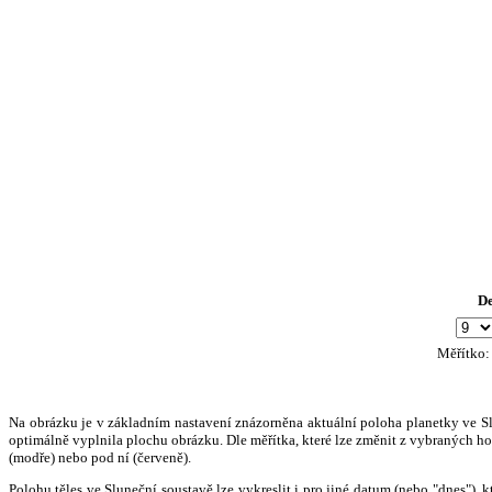
D
Měřítko
Na obrázku je v základním nastavení znázorněna aktuální poloha planetky ve Slun
optimálně vyplnila plochu obrázku. Dle měřítka, které lze změnit z vybraných hod
(modře) nebo pod ní (červeně).
Polohu těles ve Sluneční soustavě lze vykreslit i pro jiné datum (nebo "dnes")