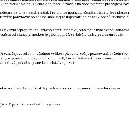
k (uživatelská volba). Rychlost animace je závislá na době potřebné pro vygenerová
itera a Saturna neustále mění. Pro Slunce (potažmo Zemi) a planety jsou platné p
 může pohybovat po zhruba stále stejné trajektorii po několik oběhů, nicméně při p
had efektivní teploty rovnovážného záření planetky, přičemž je uvažováno Bondov
záření od Slunce planetkou je plochou průřezu, kdežto emise povrchem koule.
e
H
označuje absolutní hvězdnou velikost planetky, což je pozorovaná hvězdná veli
i, kdy se jasnost planetky zvýší zhruba o 0,3 mag. Hodnota
G
není známa pro mnoho 
Je nulový, pokud se planetka nachází v opozici.
edukovaná hvězdná velikost. Její velikost vypočteme pomocí fázového zákona
(
α
) a
Φ
(
α
). Fázovou funkci vyjádříme
1
2