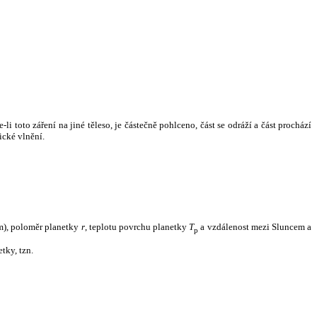
i toto záření na jiné těleso, je částečně pohlceno, část se odráží a část prochází
ické vlnění.
m), poloměr planetky
r
, teplotu povrchu planetky
T
a vzdálenost mezi Sluncem a
p
tky, tzn.