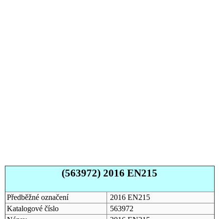
(563972) 2016 EN215
Předběžné označení
2016 EN215
Katalogové číslo
563972