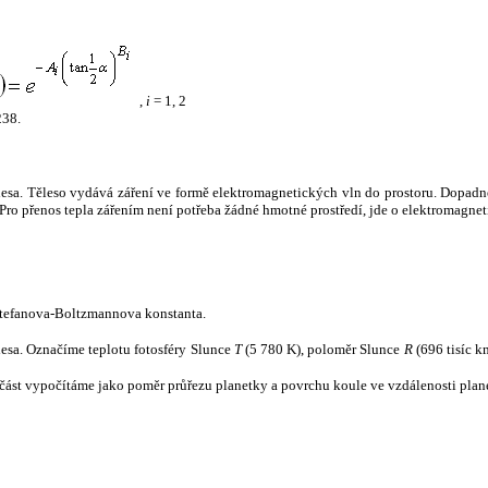
,
i
= 1, 2
238.
tělesa. Těleso vydává záření ve formě elektromagnetických vln do prostoru. Dopadne-l
u. Pro přenos tepla zářením není potřeba žádné hmotné prostředí, jde o elektromagnet
tefanova-Boltzmannova konstanta.
tělesa. Označíme teplotu fotosféry Slunce
T
(5 780 K), poloměr Slunce
R
(696 tisíc k
část vypočítáme jako poměr průřezu planetky a povrchu koule ve vzdálenosti plane