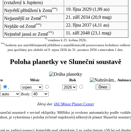
(vztažený k Jupiteru)
**)
19. října 2029
(1,99 au)
Největší přiblížení k Zemi
**)
21. září 2034
(20,9 mag)
Nejjasnější ze Země
**)
22. října 2037
(4,11 au)
Nejdále od Země
**)
11. září 2048
(23,1 mag)
Nejméně jasná ze Země
*)
vztaženo k 25. května 2026;
**)
hodnoty pro největší/nejmenší přiblížení a nejnižší/nejvyšší pozorovanou hvězdnou velikost
jsou spočítány pro období od 9. srpna 2026 do 31. prosince 2050 s intervalem 1 den.
Poloha planetky ve Sluneční soustavě
en
Měsíc
Rok
Animac
.
:
Body
:
Zdroj dat:
IAU Minor Planet Center
eční soustavě v rovině ekliptiky. Měřítko je zvoleno automaticky podle vzdálenost
not, je vykreslena i poloha (včetně trajektorií) některých planet Sluneční soustavy
, které se zadává pomocí formuláře pod obrázkem. Lze zadat datum ±50 let od dneš