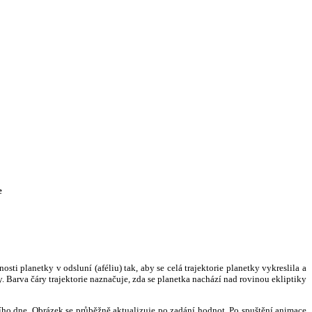
e
i planetky v odsluní (aféliu) tak, aby se celá trajektorie planetky vykreslila a
. Barva čáry trajektorie naznačuje, zda se planetka nachází nad rovinou ekliptiky
ního dne. Obrázek se průběžně aktualizuje po zadání hodnot. Po spuštění animace