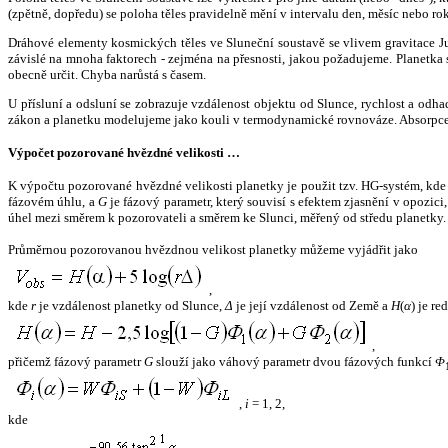
(zpětně, dopředu) se poloha těles pravidelně mění v intervalu den, měsíc nebo ro
Dráhové elementy kosmických těles ve Sluneční soustavě se vlivem gravitace Jup
závislé na mnoha faktorech - zejména na přesnosti, jakou požadujeme. Planetka se
obecně určit. Chyba narůstá s časem.
U přísluní a odsluní se zobrazuje vzdálenost objektu od Slunce, rychlost a od
zákon a planetku modelujeme jako kouli v termodynamické rovnováze. Absorpce 
Výpočet pozorované hvězdné velikosti …
K výpočtu pozorované hvězdné velikosti planetky je použit tzv. HG-systém, kd
fázovém úhlu, a
G
je fázový parametr, který souvisí s efektem zjasnění v opozic
úhel mezi směrem k pozorovateli a směrem ke Slunci, měřený od středu planetky. 
Průměrnou pozorovanou hvězdnou velikost planetky můžeme vyjádřit jako
,
kde
r
je vzdálenost planetky od Slunce,
Δ
je její vzdálenost od Země a
H
(
α
) je r
,
přičemž fázový parametr
G
slouží jako váhový parametr dvou fázových funkcí
Φ
,
i
= 1, 2,
kde