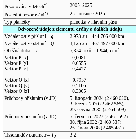
*)
2005–2025
Pozorována v letech
*)
25. prosince 2025
Poslední pozorování
Typ planetky
planetka v hlavním pásu
Odvozené údaje z elementů dráhy a dalších údajů
Vzdálenost v přísluní –
q
2,973 au – 444 706 000 km
Vzdálenost v odsluní –
Q
3,125 au – 467 497 000 km
Oběžná doba –
T
5,324 roků – 1 944,5 dnů
Vektor P [x]
0,6081
Vektor P [y]
0,6555
Vektor P [z]
0,4477
Vektor Q [x]
−0,7937
Vektor Q [y]
0,5106
Vektor Q [z]
0,3305
Průchody přísluním (v
JD
)
5. listopadu 2024
(2 460 620),
3. března 2030
(2 462 565),
29. června 2035
(2 464 509)
Průchody odsluním (v
JD
)
5. července 2027
(2 461 592),
30. října 2032
(2 463 537),
26. února 2038
(2 465 481)
Tisserandův parametr –
T
3,2
J