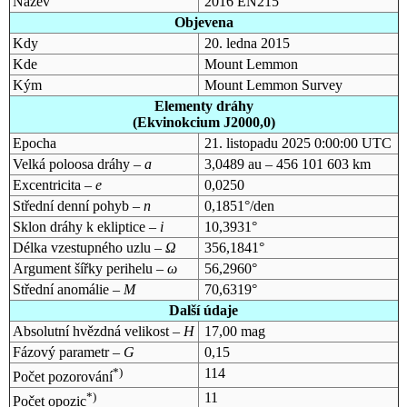
Název
2016 EN215
Objevena
Kdy
20. ledna 2015
Kde
Mount Lemmon
Kým
Mount Lemmon Survey
Elementy dráhy
(Ekvinokcium J2000,0)
Epocha
21. listopadu 2025 0:00:00 UTC
Velká poloosa dráhy –
a
3,0489 au – 456 101 603 km
Excentricita –
e
0,0250
Střední denní pohyb –
n
0,1851°/den
Sklon dráhy k ekliptice –
i
10,3931°
Délka vzestupného uzlu –
Ω
356,1841°
Argument šířky perihelu –
ω
56,2960°
Střední anomálie –
M
70,6319°
Další údaje
Absolutní hvězdná velikost –
H
17,00 mag
Fázový parametr –
G
0,15
*)
114
Počet pozorování
*)
11
Počet opozic