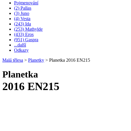
Pojmenování
(2) Pallas
(3) Juno
(4) Vesta
(243) Ida
(253) Mathylde
(433) Eros
(951) Gaspra
...další
Odkazy
Malá tělesa
>
Planetky
>
Planetka 2016 EN215
Planetka
2016 EN215