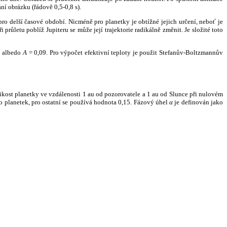
ní obrázku (řádově 0,5-0,8 s).
ro delší časové období. Nicméně pro planetky je obtížné jejich určení, neboť je
růletu poblíž Jupiteru se může její trajektorie radikálně změnit. Je složité toto
o albedo
A
= 0,09. Pro výpočet efektivní teploty je použit Stefanův-Boltzmannův
kost planetky ve vzdálenosti 1 au od pozorovatele a 1 au od Slunce při nulovém
planetek, pro ostatní se používá hodnota 0,15. Fázový úhel
α
je definován jako