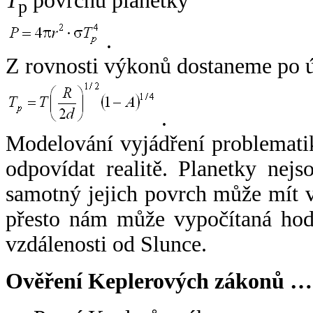
T
povrchu planetky
p
.
Z rovnosti výkonů dostaneme po 
.
Modelování vyjádření problemati
odpovídat realitě. Planetky nejso
samotný jejich povrch může mít v
přesto nám může vypočítaná hodn
vzdálenosti od Slunce.
Ověření Keplerových zákonů …