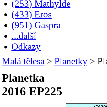
(253) Mathylde
(433) Eros
(951) Gaspra
...další
Odkazy
Malá tělesa
>
Planetky
>
Pl
Planetka
2016 EP225
(5639