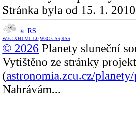
Stránka byla od 15. 1. 201
RS
W3C
XHTML 1.0
W3C
CSS
RSS
© 2026
Planety sluneční so
Vytištěno ze stránky projek
(
astronomia.zcu.cz/planety
Nahrávám...