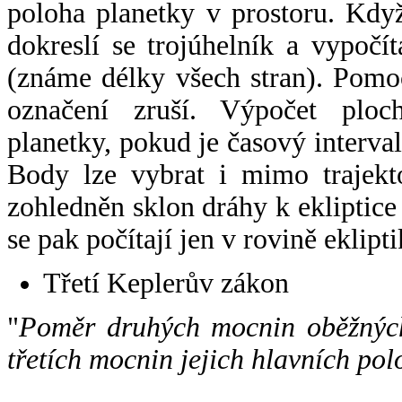
poloha planetky v prostoru. Kdy
dokreslí se trojúhelník a vypoč
(známe délky všech stran). Pomo
označení zruší. Výpočet ploch
planetky, pokud je časový interval
Body lze vybrat i mimo trajekto
zohledněn sklon dráhy k ekliptice
se pak počítají jen v rovině eklipti
Třetí Keplerův zákon
"
Poměr druhých mocnin oběžných
třetích mocnin jejich hlavních pol