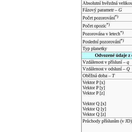
Absolutní hvězdná velikos
Fázový parametr –
G
*)
Počet pozorování
*)
Počet opozic
*)
Pozorována v letech
*)
Poslední pozorování
Typ planetky
Odvozené údaje z 
Vzdálenost v přísluní –
q
Vzdálenost v odsluní –
Q
Oběžná doba –
T
Vektor P [x]
Vektor P [y]
Vektor P [z]
Vektor Q [x]
Vektor Q [y]
Vektor Q [z]
Průchody přísluním (v
JD
)