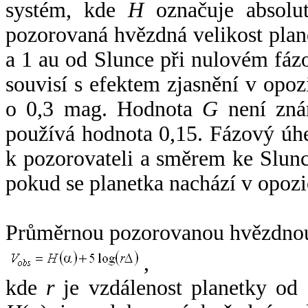
systém, kde
H
označuje absolut
pozorovaná hvězdná velikost plan
a 1 au od Slunce při nulovém fá
souvisí s efektem zjasnění v opoz
o 0,3 mag. Hodnota
G
není zná
používá hodnota 0,15. Fázový úh
k pozorovateli a směrem ke Slunc
pokud se planetka nachází v opozi
Průměrnou pozorovanou hvězdnou 
,
kde
r
je vzdálenost planetky od