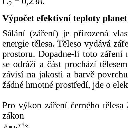
C
= 0,238.
2
Výpočet efektivní teploty plan
Sálání (záření) je přirozená vla
energie tělesa. Těleso vydává zá
prostoru. Dopadne-li toto záření n
se odráží a část prochází tělesem
závisí na jakosti a barvě povrch
žádné hmotné prostředí, jde o ele
Pro výkon záření černého tělesa
zákon