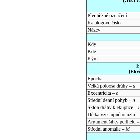
Předběžné označení
Katalogové číslo
Název
Kdy
Kde
Kým
E
(Ekv
Epocha
Velká poloosa dráhy –
a
Excentricita –
e
Střední denní pohyb –
n
Sklon dráhy k ekliptice –
i
Délka vzestupného uzlu –
Argument šířky perihelu 
Střední anomálie –
M