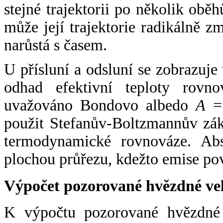
stejné trajektorii po několik oběh
může její trajektorie radikálně zm
narůstá s časem.
U přísluní a odsluní se zobrazuje
odhad efektivní teploty rovno
uvažováno Bondovo albedo
A
= 
použit Stefanův-Boltzmannův zák
termodynamické rovnováze. Abs
plochou průřezu, kdežto emise po
Výpočet pozorované hvězdné ve
K výpočtu pozorované hvězdné v