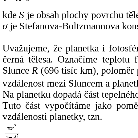
kde
S
je obsah plochy povrchu těl
σ
je Stefanova-Boltzmannova kons
Uvažujeme, že planetka i fotosfér
černá tělesa. Označíme teplotu 
Slunce
R
(696 tisíc km), poloměr
vzdálenost mezi Sluncem a plane
Na planetku dopadá část tepelnéh
Tuto část vypočítáme jako pomě
vzdálenosti planetky, tzn.