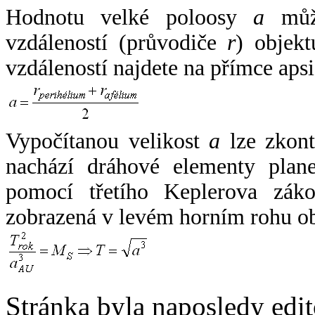
Hodnotu velké poloosy
a
může
vzdáleností (průvodiče
r
) objekt
vzdáleností najdete na přímce apsi
Vypočítanou velikost
a
lze zkont
nachází dráhové elementy plane
pomocí třetího Keplerova zák
zobrazená v levém horním rohu o
Stránka byla naposledy edi