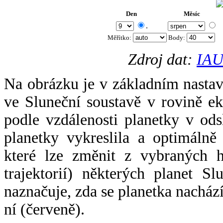
Den
Měsíc
.
Měřítko:
Body
:
Zdroj dat:
IAU
Na obrázku je v základním nastav
ve Sluneční soustavě v rovině ek
podle vzdálenosti planetky v odsl
planetky vykreslila a optimálně
které lze změnit z vybraných h
trajektorií) některých planet Sl
naznačuje, zda se planetka nacház
ní (červeně).