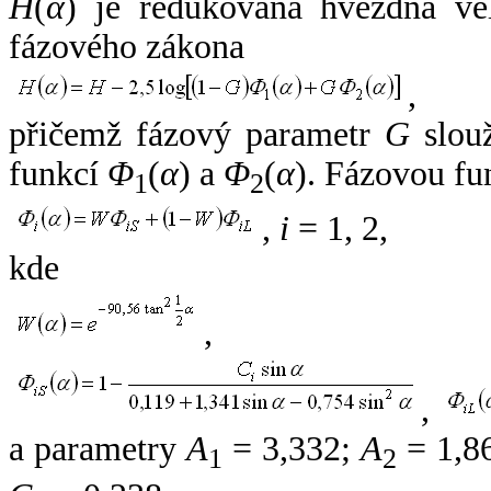
H
(
α
) je redukovaná hvězdná vel
fázového zákona
,
přičemž fázový parametr
G
slouž
funkcí
Φ
(
α
) a
Φ
(
α
). Fázovou fu
1
2
,
i
= 1, 2,
kde
,
,
a parametry
A
= 3,332;
A
= 1,8
1
2