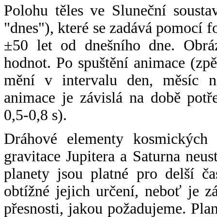
Polohu těles ve Sluneční sousta
"dnes"), které se zadává pomocí 
±50 let od dnešního dne. Obráz
hodnot. Po spuštění animace (zpě
mění v intervalu den, měsíc ne
animace je závislá na době potř
0,5-0,8 s).
Dráhové elementy kosmických t
gravitace Jupitera a Saturna neu
planety jsou platné pro delší č
obtížné jejich určení, neboť je 
přesnosti, jakou požadujeme. Pla