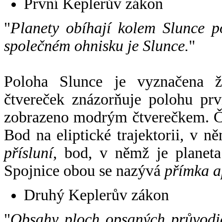
První Keplerův zákon
"
Planety obíhají kolem Slunce p
společném ohnisku je Slunce.
"
Poloha Slunce je vyznačena 
čtvereček znázorňuje polohu pr
zobrazeno modrým čtverečkem. Če
Bod na eliptické trajektorii, v n
přísluní
, bod, v němž je planet
Spojnice obou se nazývá
přímka a
Druhý Keplerův zákon
"
Obsahy ploch opsaných průvodič