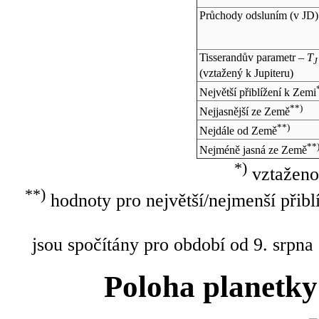
Průchody odsluním (v
JD
)
Tisserandův parametr –
T
J
(vztažený k Jupiteru)
Největší přiblížení k Zemi
**)
Nejjasnější ze Země
**)
Nejdále od Země
**
Nejméně jasná ze Země
*)
vztaženo
**)
hodnoty pro největší/nejmenší přibl
jsou spočítány pro období od 9. srpna
Poloha planetky