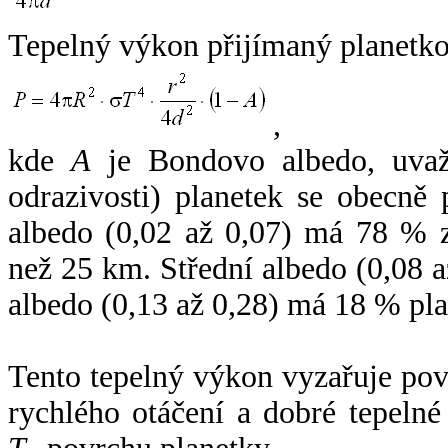
Tepelný výkon přijímaný planetko
,
kde
A
je Bondovo albedo, uvaž
odrazivosti) planetek se obecně
albedo (0,02 až 0,07) má 78 % z
než 25 km. Střední albedo (0,08 
albedo (0,13 až 0,28) má 18 % pla
Tento tepelný výkon vyzařuje po
rychlého otáčení a dobré tepelné