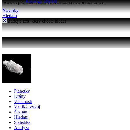
Katalogy objektů
Tato funkce je na stránkách Astronomia nová, testové otázky jsou přidávány postupně...
Novinky
Hledání
Zadejte text, který chcete hledat
Planetky
Dráhy
Vlastnosti
Vznik a vývoj
Seznam
Hledání
Statistika
Analýza