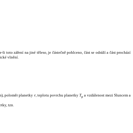
i toto záření na jiné těleso, je částečně pohlceno, část se odráží a část prochází
ické vlnění.
m), poloměr planetky
r
, teplotu povrchu planetky
T
a vzdálenost mezi Sluncem a
p
tky, tzn.