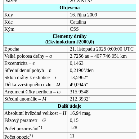
Název
2018 RL37
Objevena
Kdy
16. října 2009
Kde
Catalina
Kým
CSS
Elementy dráhy
(Ekvinokcium J2000,0)
Epocha
21. listopadu 2025 0:00:00 UTC
Velká poloosa dráhy –
a
2,7256 au – 407 746 051 km
Excentricita –
e
0,1463
Střední denní pohyb –
n
0,2190°/den
Sklon dráhy k ekliptice –
i
13,5962°
Délka vzestupného uzlu –
Ω
49,0945°
Argument šířky perihelu –
ω
315,9548°
Střední anomálie –
M
212,3932°
Další údaje
Absolutní hvězdná velikost –
H
16,94 mag
Fázový parametr –
G
0,15
*)
128
Počet pozorování
*)
11
Počet opozic