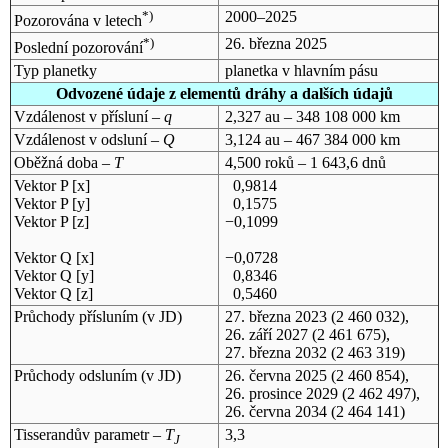
*)
2000–2025
Pozorována v letech
*)
26. března 2025
Poslední pozorování
Typ planetky
planetka v hlavním pásu
Odvozené údaje z elementů dráhy a dalších údajů
Vzdálenost v přísluní –
q
2,327 au – 348 108 000 km
Vzdálenost v odsluní –
Q
3,124 au – 467 384 000 km
Oběžná doba –
T
4,500 roků – 1 643,6 dnů
Vektor P [x]
0,9814
Vektor P [y]
0,1575
Vektor P [z]
−0,1099
Vektor Q [x]
−0,0728
Vektor Q [y]
0,8346
Vektor Q [z]
0,5460
Průchody přísluním (v
JD
)
27. března 2023
(2 460 032),
26. září 2027
(2 461 675),
27. března 2032
(2 463 319)
Průchody odsluním (v
JD
)
26. června 2025
(2 460 854),
26. prosince 2029
(2 462 497),
26. června 2034
(2 464 141)
Tisserandův parametr –
T
3,3
J