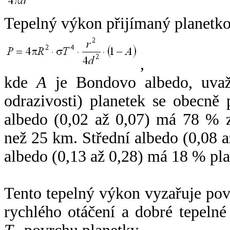
Tepelný výkon přijímaný planetko
,
kde
A
je Bondovo albedo, uvaž
odrazivosti) planetek se obecně
albedo (0,02 až 0,07) má 78 % z
než 25 km. Střední albedo (0,08 
albedo (0,13 až 0,28) má 18 % pla
Tento tepelný výkon vyzařuje po
rychlého otáčení a dobré tepelné