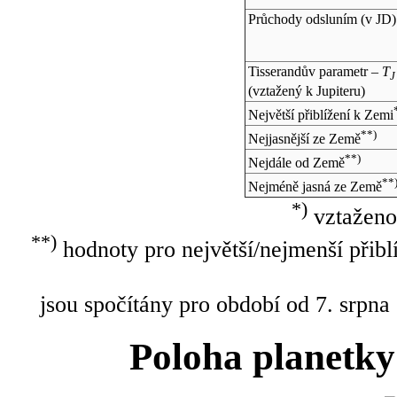
Průchody odsluním (v
JD
)
Tisserandův parametr –
T
J
(vztažený k Jupiteru)
Největší přiblížení k Zemi
**)
Nejjasnější ze Země
**)
Nejdále od Země
**
Nejméně jasná ze Země
*)
vztaženo
**)
hodnoty pro největší/nejmenší přibl
jsou spočítány pro období od 7. srpna
Poloha planetky