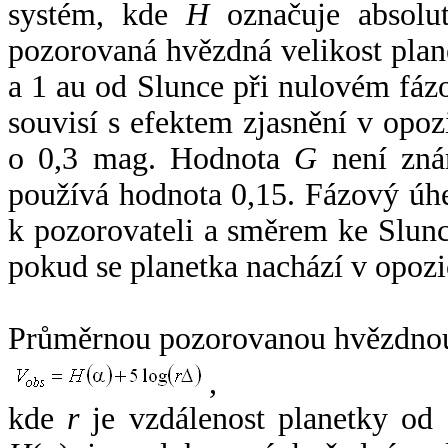
systém, kde
H
označuje absolut
pozorovaná hvězdná velikost plan
a 1 au od Slunce při nulovém fá
souvisí s efektem zjasnění v opoz
o 0,3 mag. Hodnota
G
není zná
používá hodnota 0,15. Fázový úh
k pozorovateli a směrem ke Slunc
pokud se planetka nachází v opozi
Průměrnou pozorovanou hvězdnou 
,
kde
r
je vzdálenost planetky od