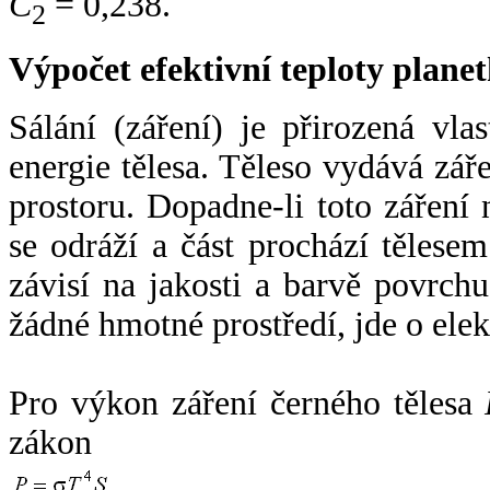
C
= 0,238.
2
Výpočet efektivní teploty plan
Sálání (záření) je přirozená vla
energie tělesa. Těleso vydává zá
prostoru. Dopadne-li toto záření n
se odráží a část prochází tělesem
závisí na jakosti a barvě povrch
žádné hmotné prostředí, jde o ele
Pro výkon záření černého tělesa
zákon