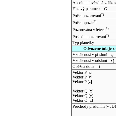
Absolutní hvězdná velikos
Fázový parametr –
G
*)
Počet pozorování
*)
Počet opozic
*)
Pozorována v letech
*)
Poslední pozorování
Typ planetky
Odvozené údaje z 
Vzdálenost v přísluní –
q
Vzdálenost v odsluní –
Q
Oběžná doba –
T
Vektor P [x]
Vektor P [y]
Vektor P [z]
Vektor Q [x]
Vektor Q [y]
Vektor Q [z]
Průchody přísluním (v
JD
)