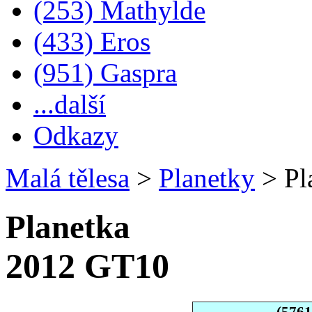
(253) Mathylde
(433) Eros
(951) Gaspra
...další
Odkazy
Malá tělesa
>
Planetky
>
Pl
Planetka
2012 GT10
(576