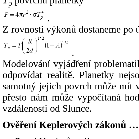
T
povrchu planetky
p
.
Z rovnosti výkonů dostaneme po 
.
Modelování vyjádření problemati
odpovídat realitě. Planetky nejso
samotný jejich povrch může mít v
přesto nám může vypočítaná hodn
vzdálenosti od Slunce.
Ověření Keplerových zákonů …