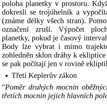
poloha planetky v prostoru. Kdy
dokreslí se trojúhelník a vypoč
(známe délky všech stran). Pomo
označení zruší. Výpočet ploch
planetky, pokud je časový interval
Body lze vybrat i mimo trajekto
zohledněn sklon dráhy k ekliptice
se pak počítají jen v rovině eklipti
Třetí Keplerův zákon
"
Poměr druhých mocnin oběžných
třetích mocnin jejich hlavních pol