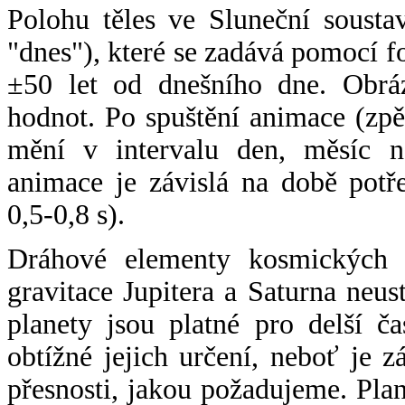
Polohu těles ve Sluneční sousta
"dnes"), které se zadává pomocí 
±50 let od dnešního dne. Obráz
hodnot. Po spuštění animace (zpě
mění v intervalu den, měsíc ne
animace je závislá na době potř
0,5-0,8 s).
Dráhové elementy kosmických t
gravitace Jupitera a Saturna neu
planety jsou platné pro delší č
obtížné jejich určení, neboť je 
přesnosti, jakou požadujeme. Pla