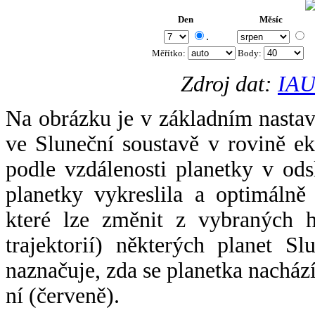
Den
Měsíc
.
Měřítko:
Body
:
Zdroj dat:
IAU
Na obrázku je v základním nastav
ve Sluneční soustavě v rovině ek
podle vzdálenosti planetky v odsl
planetky vykreslila a optimálně
které lze změnit z vybraných h
trajektorií) některých planet Sl
naznačuje, zda se planetka nacház
ní (červeně).