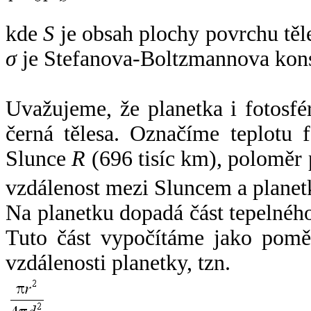
kde
S
je obsah plochy povrchu těl
σ
je Stefanova-Boltzmannova kons
Uvažujeme, že planetka i fotosfér
černá tělesa. Označíme teplotu 
Slunce
R
(696 tisíc km), poloměr
vzdálenost mezi Sluncem a plane
Na planetku dopadá část tepelnéh
Tuto část vypočítáme jako pomě
vzdálenosti planetky, tzn.