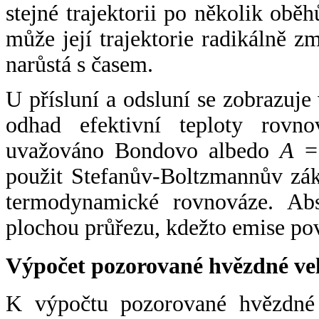
stejné trajektorii po několik oběh
může její trajektorie radikálně zm
narůstá s časem.
U přísluní a odsluní se zobrazuje
odhad efektivní teploty rovno
uvažováno Bondovo albedo
A
= 
použit Stefanův-Boltzmannův zák
termodynamické rovnováze. Abs
plochou průřezu, kdežto emise po
Výpočet pozorované hvězdné ve
K výpočtu pozorované hvězdné v