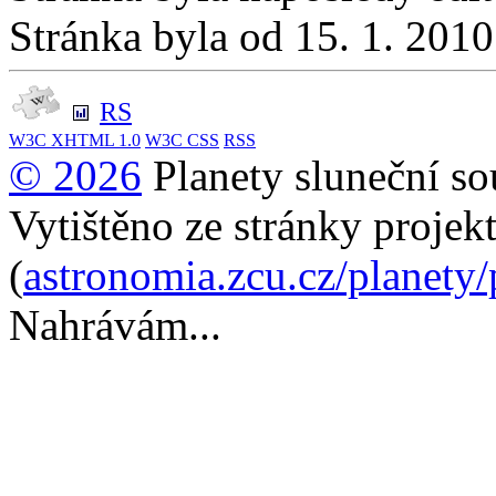
Stránka byla od 15. 1. 201
RS
W3C
XHTML 1.0
W3C
CSS
RSS
© 2026
Planety sluneční so
Vytištěno ze stránky projek
(
astronomia.zcu.cz/planety
Nahrávám...