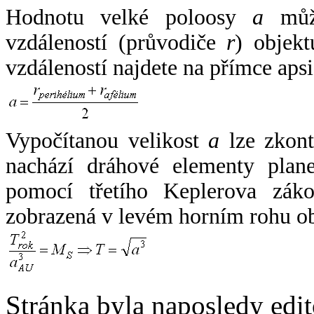
Hodnotu velké poloosy
a
může
vzdáleností (průvodiče
r
) objekt
vzdáleností najdete na přímce apsi
Vypočítanou velikost
a
lze zkont
nachází dráhové elementy plane
pomocí třetího Keplerova zák
zobrazená v levém horním rohu o
Stránka byla naposledy edi