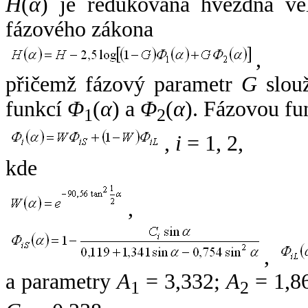
H
(
α
) je redukovaná hvězdná vel
fázového zákona
,
přičemž fázový parametr
G
slouž
funkcí
Φ
(
α
) a
Φ
(
α
). Fázovou fu
1
2
,
i
= 1, 2,
kde
,
,
a parametry
A
= 3,332;
A
= 1,8
1
2