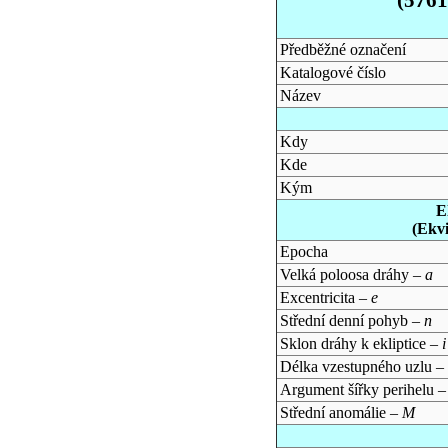
Předběžné označení
Katalogové číslo
Název
Kdy
Kde
Kým
E
(Ekv
Epocha
Velká poloosa dráhy –
a
Excentricita –
e
Střední denní pohyb –
n
Sklon dráhy k ekliptice –
i
Délka vzestupného uzlu –
Argument šířky perihelu 
Střední anomálie –
M