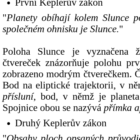
První Keplerův zákon
"
Planety obíhají kolem Slunce p
společném ohnisku je Slunce.
"
Poloha Slunce je vyznačena 
čtvereček znázorňuje polohu pr
zobrazeno modrým čtverečkem. Če
Bod na eliptické trajektorii, v n
přísluní
, bod, v němž je planet
Spojnice obou se nazývá
přímka a
Druhý Keplerův zákon
"
Obsahy ploch opsaných průvodič