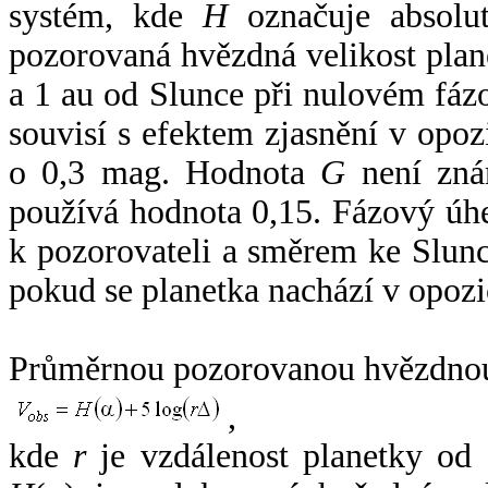
systém, kde
H
označuje absolut
pozorovaná hvězdná velikost plan
a 1 au od Slunce při nulovém fá
souvisí s efektem zjasnění v opoz
o 0,3 mag. Hodnota
G
není zná
používá hodnota 0,15. Fázový úh
k pozorovateli a směrem ke Slunc
pokud se planetka nachází v opozi
Průměrnou pozorovanou hvězdnou 
,
kde
r
je vzdálenost planetky od