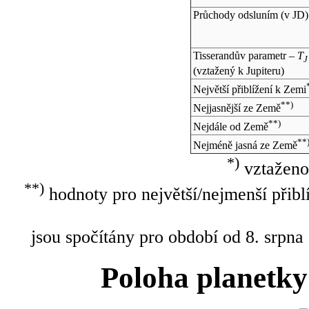
Průchody odsluním (v
JD
)
Tisserandův parametr –
T
J
(vztažený k Jupiteru)
Největší přiblížení k Zemi
**)
Nejjasnější ze Země
**)
Nejdále od Země
**
Nejméně jasná ze Země
*)
vztaženo
**)
hodnoty pro největší/nejmenší přibl
jsou spočítány pro období od 8. srpna
Poloha planetky