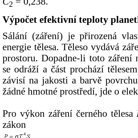
C
= 0,238.
2
Výpočet efektivní teploty plan
Sálání (záření) je přirozená vla
energie tělesa. Těleso vydává zá
prostoru. Dopadne-li toto záření n
se odráží a část prochází tělesem
závisí na jakosti a barvě povrch
žádné hmotné prostředí, jde o ele
Pro výkon záření černého tělesa
zákon