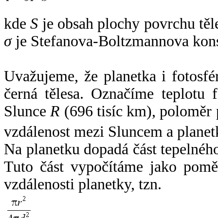
kde
S
je obsah plochy povrchu těl
σ
je Stefanova-Boltzmannova kons
Uvažujeme, že planetka i fotosfér
černá tělesa. Označíme teplotu 
Slunce
R
(696 tisíc km), poloměr
vzdálenost mezi Sluncem a plane
Na planetku dopadá část tepelnéh
Tuto část vypočítáme jako pomě
vzdálenosti planetky, tzn.