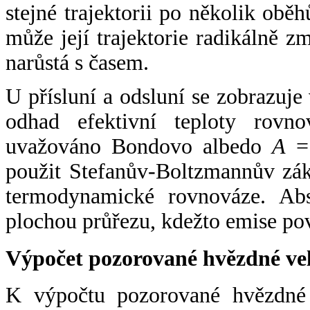
stejné trajektorii po několik oběh
může její trajektorie radikálně zm
narůstá s časem.
U přísluní a odsluní se zobrazuje
odhad efektivní teploty rovno
uvažováno Bondovo albedo
A
= 
použit Stefanův-Boltzmannův zák
termodynamické rovnováze. Abs
plochou průřezu, kdežto emise po
Výpočet pozorované hvězdné ve
K výpočtu pozorované hvězdné v