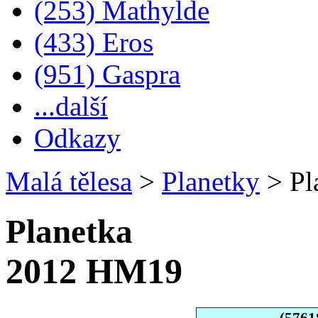
(253) Mathylde
(433) Eros
(951) Gaspra
...další
Odkazy
Malá tělesa
>
Planetky
>
Pl
Planetka
2012 HM19
(5761