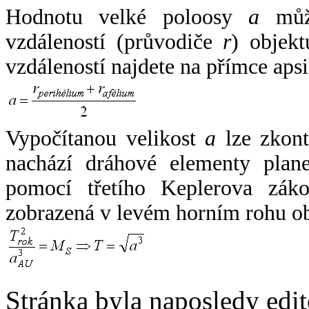
Hodnotu velké poloosy
a
může
vzdáleností (průvodiče
r
) objekt
vzdáleností najdete na přímce apsi
Vypočítanou velikost
a
lze zkont
nachází dráhové elementy plane
pomocí třetího Keplerova zák
zobrazená v levém horním rohu o
Stránka byla naposledy edi