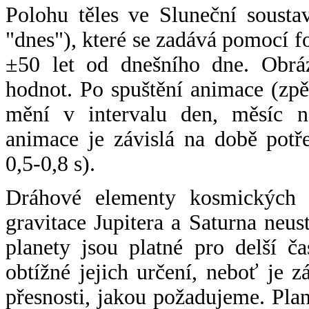
Polohu těles ve Sluneční sousta
"dnes"), které se zadává pomocí 
±50 let od dnešního dne. Obráz
hodnot. Po spuštění animace (zpě
mění v intervalu den, měsíc ne
animace je závislá na době potř
0,5-0,8 s).
Dráhové elementy kosmických t
gravitace Jupitera a Saturna neu
planety jsou platné pro delší č
obtížné jejich určení, neboť je 
přesnosti, jakou požadujeme. Pla