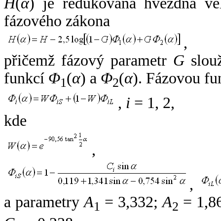
H
(
α
) je redukovaná hvězdná vel
fázového zákona
,
přičemž fázový parametr
G
slouž
funkcí
Φ
(
α
) a
Φ
(
α
). Fázovou fu
1
2
,
i
= 1, 2,
kde
,
,
a parametry
A
= 3,332;
A
= 1,8
1
2