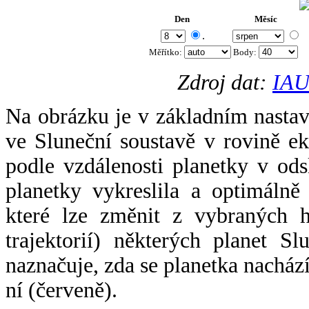
Den
Měsíc
.
Měřítko:
Body
:
Zdroj dat:
IAU
Na obrázku je v základním nastav
ve Sluneční soustavě v rovině ek
podle vzdálenosti planetky v odsl
planetky vykreslila a optimálně
které lze změnit z vybraných h
trajektorií) některých planet Sl
naznačuje, zda se planetka nacház
ní (červeně).