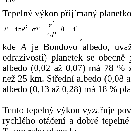
Tepelný výkon přijímaný planetko
,
kde
A
je Bondovo albedo, uvaž
odrazivosti) planetek se obecně
albedo (0,02 až 0,07) má 78 % z
než 25 km. Střední albedo (0,08 
albedo (0,13 až 0,28) má 18 % pla
Tento tepelný výkon vyzařuje po
rychlého otáčení a dobré tepelné