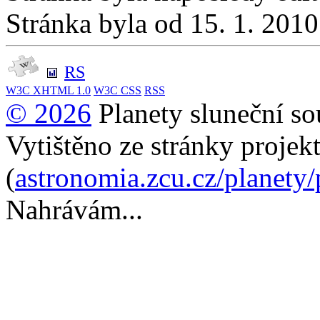
Stránka byla od 15. 1. 201
RS
W3C
XHTML 1.0
W3C
CSS
RSS
© 2026
Planety sluneční so
Vytištěno ze stránky projek
(
astronomia.zcu.cz/planety
Nahrávám...