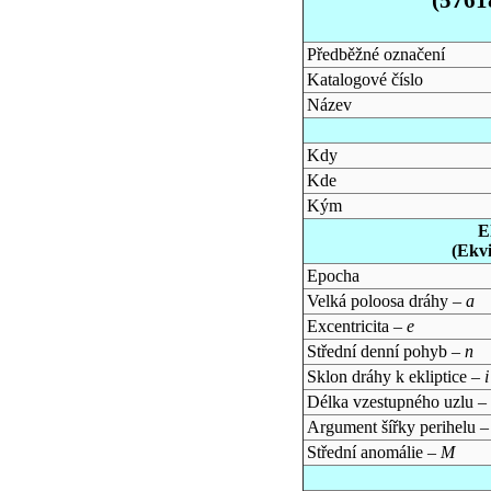
Předběžné označení
Katalogové číslo
Název
Kdy
Kde
Kým
E
(Ekv
Epocha
Velká poloosa dráhy –
a
Excentricita –
e
Střední denní pohyb –
n
Sklon dráhy k ekliptice –
i
Délka vzestupného uzlu –
Argument šířky perihelu 
Střední anomálie –
M