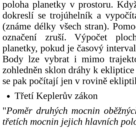
poloha planetky v prostoru. Kdy
dokreslí se trojúhelník a vypoč
(známe délky všech stran). Pomo
označení zruší. Výpočet ploch
planetky, pokud je časový interval
Body lze vybrat i mimo trajekto
zohledněn sklon dráhy k ekliptice
se pak počítají jen v rovině eklipti
Třetí Keplerův zákon
"
Poměr druhých mocnin oběžných
třetích mocnin jejich hlavních pol