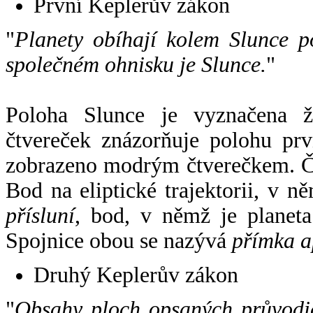
První Keplerův zákon
"
Planety obíhají kolem Slunce p
společném ohnisku je Slunce.
"
Poloha Slunce je vyznačena 
čtvereček znázorňuje polohu pr
zobrazeno modrým čtverečkem. Če
Bod na eliptické trajektorii, v n
přísluní
, bod, v němž je planet
Spojnice obou se nazývá
přímka a
Druhý Keplerův zákon
"
Obsahy ploch opsaných průvodič