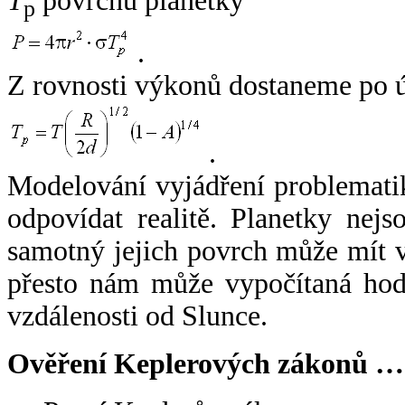
T
povrchu planetky
p
.
Z rovnosti výkonů dostaneme po 
.
Modelování vyjádření problemati
odpovídat realitě. Planetky nejso
samotný jejich povrch může mít v
přesto nám může vypočítaná hodn
vzdálenosti od Slunce.
Ověření Keplerových zákonů …