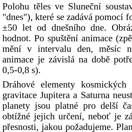
Polohu těles ve Sluneční sousta
"dnes"), které se zadává pomocí 
±50 let od dnešního dne. Obráz
hodnot. Po spuštění animace (zpě
mění v intervalu den, měsíc ne
animace je závislá na době potř
0,5-0,8 s).
Dráhové elementy kosmických t
gravitace Jupitera a Saturna neu
planety jsou platné pro delší č
obtížné jejich určení, neboť je 
přesnosti, jakou požadujeme. Pla