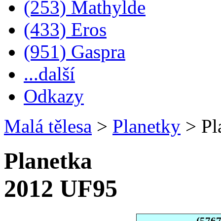
(253) Mathylde
(433) Eros
(951) Gaspra
...další
Odkazy
Malá tělesa
>
Planetky
>
Pl
Planetka
2012 UF95
(576