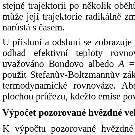
stejné trajektorii po několik oběh
může její trajektorie radikálně zm
narůstá s časem.
U přísluní a odsluní se zobrazuje
odhad efektivní teploty rovno
uvažováno Bondovo albedo
A
= 
použit Stefanův-Boltzmannův zák
termodynamické rovnováze. Abs
plochou průřezu, kdežto emise po
Výpočet pozorované hvězdné ve
K výpočtu pozorované hvězdné v