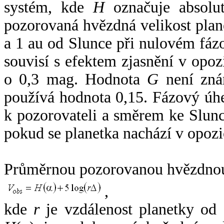
systém, kde
H
označuje absolut
pozorovaná hvězdná velikost plan
a 1 au od Slunce při nulovém fá
souvisí s efektem zjasnění v opoz
o 0,3 mag. Hodnota
G
není zná
používá hodnota 0,15. Fázový úh
k pozorovateli a směrem ke Slunc
pokud se planetka nachází v opozi
Průměrnou pozorovanou hvězdnou 
,
kde
r
je vzdálenost planetky od