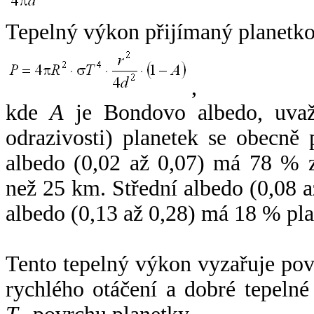
Tepelný výkon přijímaný planetko
,
kde
A
je Bondovo albedo, uvaž
odrazivosti) planetek se obecně
albedo (0,02 až 0,07) má 78 % z
než 25 km. Střední albedo (0,08 
albedo (0,13 až 0,28) má 18 % pla
Tento tepelný výkon vyzařuje po
rychlého otáčení a dobré tepelné