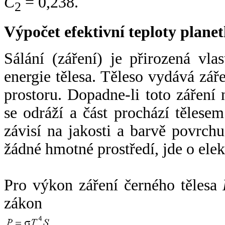
C
= 0,238.
2
Výpočet efektivní teploty plan
Sálání (záření) je přirozená vla
energie tělesa. Těleso vydává zá
prostoru. Dopadne-li toto záření n
se odráží a část prochází tělesem
závisí na jakosti a barvě povrch
žádné hmotné prostředí, jde o ele
Pro výkon záření černého tělesa
zákon