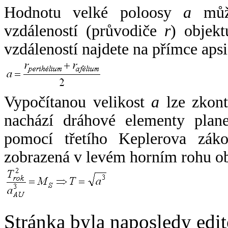
Hodnotu velké poloosy
a
může
vzdáleností (průvodiče
r
) objekt
vzdáleností najdete na přímce apsi
Vypočítanou velikost
a
lze zkont
nachází dráhové elementy plane
pomocí třetího Keplerova zák
zobrazená v levém horním rohu o
Stránka byla naposledy edi