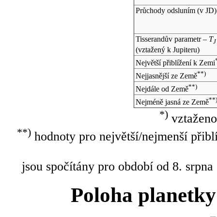
Průchody odsluním (v
JD
)
Tisserandův parametr –
T
J
(vztažený k Jupiteru)
Největší přiblížení k Zemi
**)
Nejjasnější ze Země
**)
Nejdále od Země
**
Nejméně jasná ze Země
*)
vztaženo
**)
hodnoty pro největší/nejmenší přibl
jsou spočítány pro období od 8. srpna
Poloha planetky