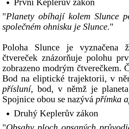
První Keplerův zákon
"
Planety obíhají kolem Slunce p
společném ohnisku je Slunce.
"
Poloha Slunce je vyznačena 
čtvereček znázorňuje polohu pr
zobrazeno modrým čtverečkem. Če
Bod na eliptické trajektorii, v n
přísluní
, bod, v němž je planet
Spojnice obou se nazývá
přímka a
Druhý Keplerův zákon
"
Obsahy ploch opsaných průvodič