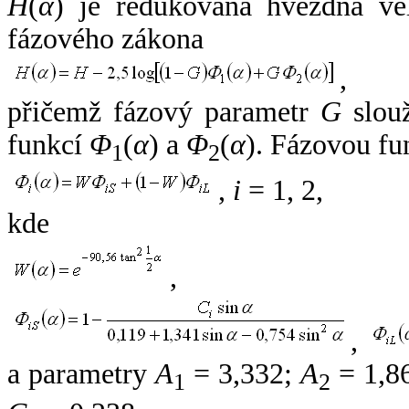
H
(
α
) je redukovaná hvězdná vel
fázového zákona
,
přičemž fázový parametr
G
slouž
funkcí
Φ
(
α
) a
Φ
(
α
). Fázovou fu
1
2
,
i
= 1, 2,
kde
,
,
a parametry
A
= 3,332;
A
= 1,8
1
2