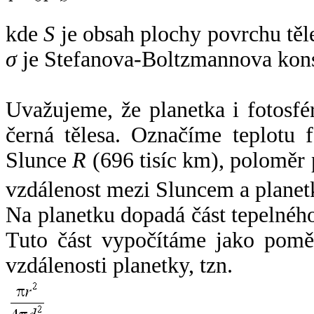
kde
S
je obsah plochy povrchu těl
σ
je Stefanova-Boltzmannova kons
Uvažujeme, že planetka i fotosfér
černá tělesa. Označíme teplotu 
Slunce
R
(696 tisíc km), poloměr
vzdálenost mezi Sluncem a plane
Na planetku dopadá část tepelnéh
Tuto část vypočítáme jako pomě
vzdálenosti planetky, tzn.