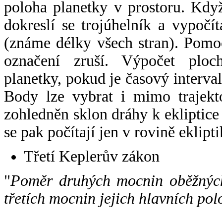
poloha planetky v prostoru. Kdy
dokreslí se trojúhelník a vypoč
(známe délky všech stran). Pomo
označení zruší. Výpočet ploch
planetky, pokud je časový interval
Body lze vybrat i mimo trajekto
zohledněn sklon dráhy k ekliptice
se pak počítají jen v rovině eklipti
Třetí Keplerův zákon
"
Poměr druhých mocnin oběžných
třetích mocnin jejich hlavních pol