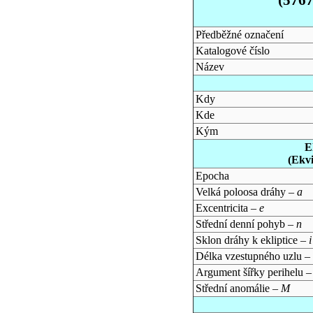
Předběžné označení
Katalogové číslo
Název
Kdy
Kde
Kým
E
(Ekv
Epocha
Velká poloosa dráhy –
a
Excentricita –
e
Střední denní pohyb –
n
Sklon dráhy k ekliptice –
i
Délka vzestupného uzlu –
Argument šířky perihelu 
Střední anomálie –
M