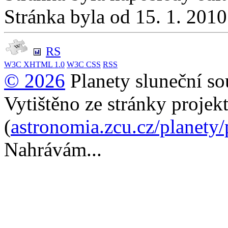
Stránka byla od 15. 1. 201
RS
W3C
XHTML 1.0
W3C
CSS
RSS
© 2026
Planety sluneční so
Vytištěno ze stránky projek
(
astronomia.zcu.cz/planety
Nahrávám...