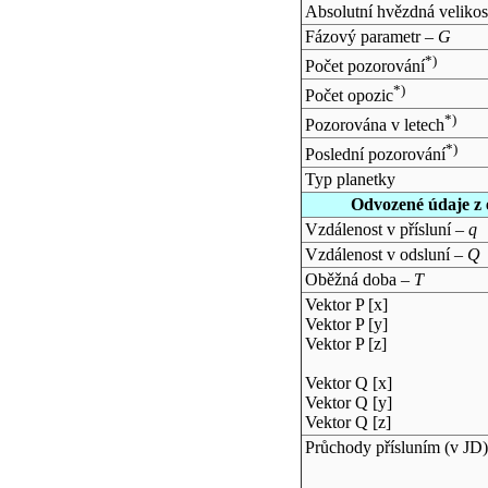
Absolutní hvězdná velikos
Fázový parametr –
G
*)
Počet pozorování
*)
Počet opozic
*)
Pozorována v letech
*)
Poslední pozorování
Typ planetky
Odvozené údaje z 
Vzdálenost v přísluní –
q
Vzdálenost v odsluní –
Q
Oběžná doba –
T
Vektor P [x]
Vektor P [y]
Vektor P [z]
Vektor Q [x]
Vektor Q [y]
Vektor Q [z]
Průchody přísluním (v
JD
)