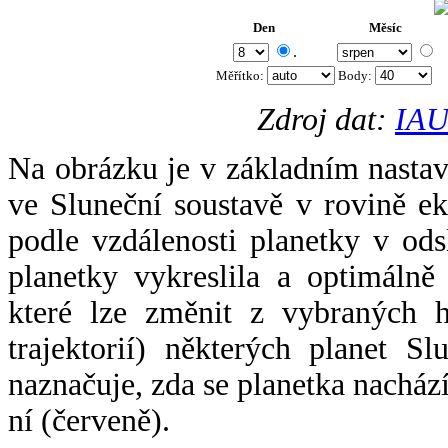
Den
Měsíc
.
Měřítko:
Body
:
Zdroj dat:
IAU
Na obrázku je v základním nastav
ve Sluneční soustavě v rovině ek
podle vzdálenosti planetky v odsl
planetky vykreslila a optimálně
které lze změnit z vybraných h
trajektorií) některých planet Sl
naznačuje, zda se planetka nacház
ní (červeně).