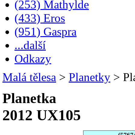
(253) Mathylde
(433) Eros
(951) Gaspra
...další
Odkazy
Malá tělesa
>
Planetky
>
Pl
Planetka
2012 UX105
(5767