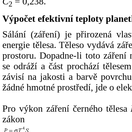
C
= 0,238.
2
Výpočet efektivní teploty plan
Sálání (záření) je přirozená vla
energie tělesa. Těleso vydává zá
prostoru. Dopadne-li toto záření n
se odráží a část prochází tělesem
závisí na jakosti a barvě povrch
žádné hmotné prostředí, jde o ele
Pro výkon záření černého tělesa
zákon