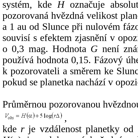
systém, kde
H
označuje absolut
pozorovaná hvězdná velikost plan
a 1 au od Slunce při nulovém fá
souvisí s efektem zjasnění v opoz
o 0,3 mag. Hodnota
G
není zná
používá hodnota 0,15. Fázový úh
k pozorovateli a směrem ke Slunc
pokud se planetka nachází v opozi
Průměrnou pozorovanou hvězdnou 
,
kde
r
je vzdálenost planetky od