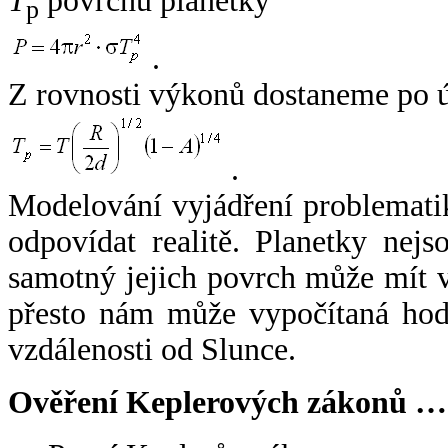
T
povrchu planetky
p
.
Z rovnosti výkonů dostaneme po 
.
Modelování vyjádření problemati
odpovídat realitě. Planetky nejso
samotný jejich povrch může mít v
přesto nám může vypočítaná hodn
vzdálenosti od Slunce.
Ověření Keplerových zákonů …