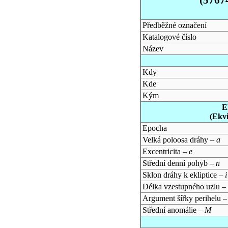
Předběžné označení
Katalogové číslo
Název
Kdy
Kde
Kým
E
(Ekv
Epocha
Velká poloosa dráhy –
a
Excentricita –
e
Střední denní pohyb –
n
Sklon dráhy k ekliptice –
i
Délka vzestupného uzlu –
Argument šířky perihelu 
Střední anomálie –
M