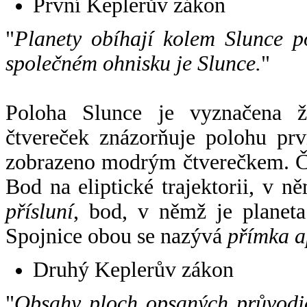
První Keplerův zákon
"
Planety obíhají kolem Slunce p
společném ohnisku je Slunce.
"
Poloha Slunce je vyznačena 
čtvereček znázorňuje polohu pr
zobrazeno modrým čtverečkem. Če
Bod na eliptické trajektorii, v n
přísluní
, bod, v němž je planet
Spojnice obou se nazývá
přímka a
Druhý Keplerův zákon
"
Obsahy ploch opsaných průvodič