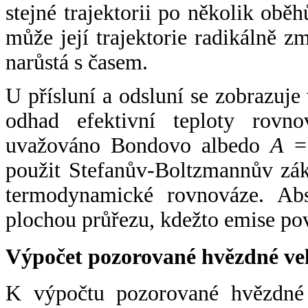
stejné trajektorii po několik oběh
může její trajektorie radikálně zm
narůstá s časem.
U přísluní a odsluní se zobrazuje
odhad efektivní teploty rovno
uvažováno Bondovo albedo
A
= 
použit Stefanův-Boltzmannův zák
termodynamické rovnováze. Abs
plochou průřezu, kdežto emise po
Výpočet pozorované hvězdné ve
K výpočtu pozorované hvězdné v