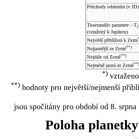
Průchody odsluním (v
JD
)
Tisserandův parametr –
T
J
(vztažený k Jupiteru)
Největší přiblížení k Zemi
**)
Nejjasnější ze Země
**)
Nejdále od Země
**
Nejméně jasná ze Země
*)
vztaženo
**)
hodnoty pro největší/nejmenší přibl
jsou spočítány pro období od 8. srpna
Poloha planetky