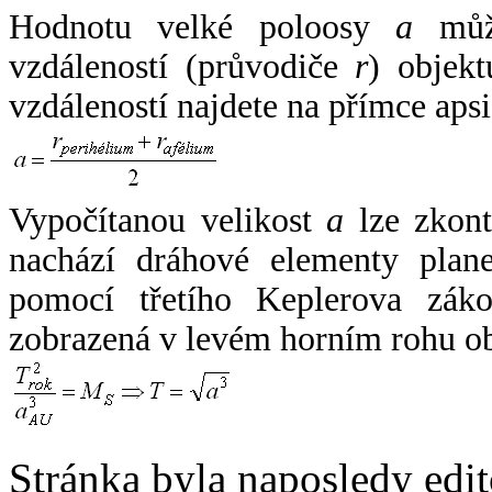
Hodnotu velké poloosy
a
může
vzdáleností (průvodiče
r
) objekt
vzdáleností najdete na přímce apsi
Vypočítanou velikost
a
lze zkont
nachází dráhové elementy plane
pomocí třetího Keplerova zák
zobrazená v levém horním rohu o
Stránka byla naposledy edi