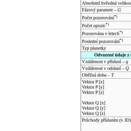
Absolutní hvězdná velikos
Fázový parametr –
G
*)
Počet pozorování
*)
Počet opozic
*)
Pozorována v letech
*)
Poslední pozorování
Typ planetky
Odvozené údaje z 
Vzdálenost v přísluní –
q
Vzdálenost v odsluní –
Q
Oběžná doba –
T
Vektor P [x]
Vektor P [y]
Vektor P [z]
Vektor Q [x]
Vektor Q [y]
Vektor Q [z]
Průchody přísluním (v
JD
)