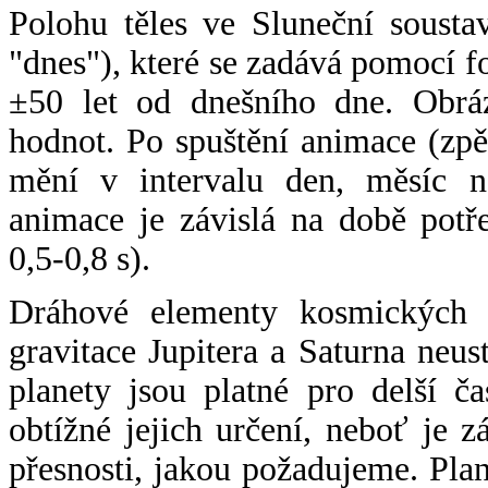
Polohu těles ve Sluneční sousta
"dnes"), které se zadává pomocí 
±50 let od dnešního dne. Obráz
hodnot. Po spuštění animace (zpě
mění v intervalu den, měsíc ne
animace je závislá na době potř
0,5-0,8 s).
Dráhové elementy kosmických t
gravitace Jupitera a Saturna neu
planety jsou platné pro delší č
obtížné jejich určení, neboť je 
přesnosti, jakou požadujeme. Pla