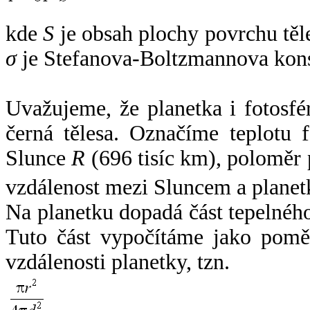
kde
S
je obsah plochy povrchu těl
σ
je Stefanova-Boltzmannova kons
Uvažujeme, že planetka i fotosfér
černá tělesa. Označíme teplotu 
Slunce
R
(696 tisíc km), poloměr
vzdálenost mezi Sluncem a plane
Na planetku dopadá část tepelnéh
Tuto část vypočítáme jako pomě
vzdálenosti planetky, tzn.