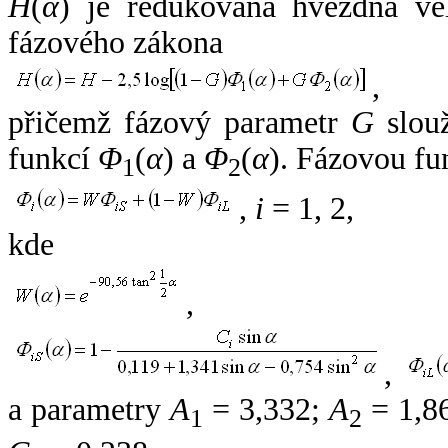
H
(
α
) je redukovaná hvězdná vel
fázového zákona
,
přičemž fázový parametr
G
slouž
funkcí
Φ
(
α
) a
Φ
(
α
). Fázovou fu
1
2
,
i
= 1, 2,
kde
,
,
a parametry
A
= 3,332;
A
= 1,8
1
2