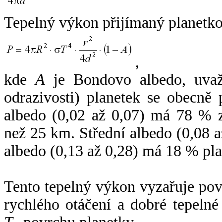
Tepelný výkon přijímaný planetko
,
kde
A
je Bondovo albedo, uvaž
odrazivosti) planetek se obecně
albedo (0,02 až 0,07) má 78 % z
než 25 km. Střední albedo (0,08 
albedo (0,13 až 0,28) má 18 % pla
Tento tepelný výkon vyzařuje po
rychlého otáčení a dobré tepelné