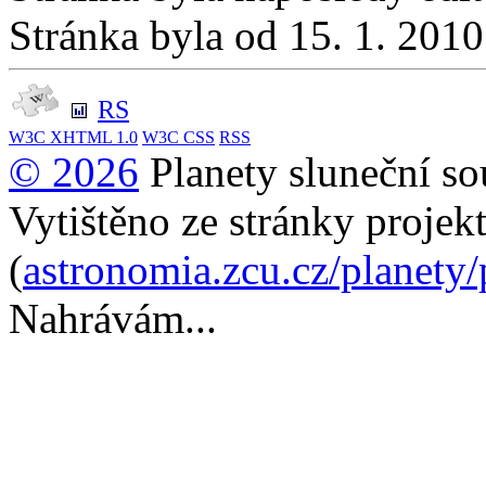
Stránka byla od 15. 1. 201
RS
W3C
XHTML 1.0
W3C
CSS
RSS
© 2026
Planety sluneční so
Vytištěno ze stránky projek
(
astronomia.zcu.cz/planety
Nahrávám...