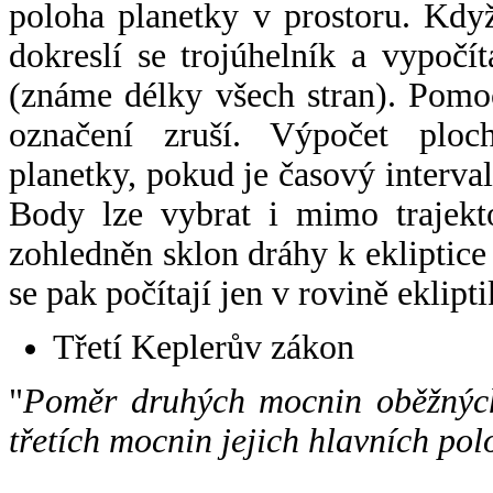
poloha planetky v prostoru. Kdy
dokreslí se trojúhelník a vypoč
(známe délky všech stran). Pomo
označení zruší. Výpočet ploch
planetky, pokud je časový interval
Body lze vybrat i mimo trajekto
zohledněn sklon dráhy k ekliptice
se pak počítají jen v rovině eklipti
Třetí Keplerův zákon
"
Poměr druhých mocnin oběžných
třetích mocnin jejich hlavních pol