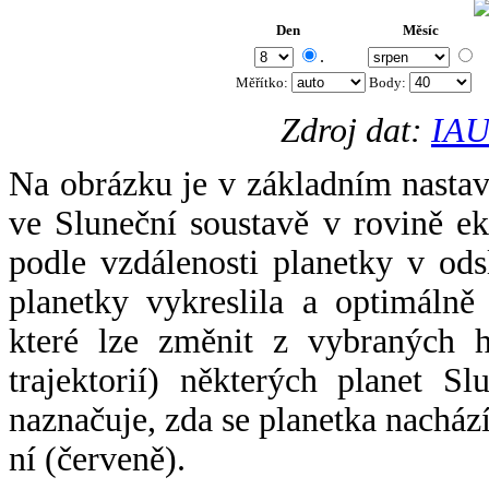
Den
Měsíc
.
Měřítko:
Body
:
Zdroj dat:
IAU
Na obrázku je v základním nastav
ve Sluneční soustavě v rovině ek
podle vzdálenosti planetky v odsl
planetky vykreslila a optimálně
které lze změnit z vybraných h
trajektorií) některých planet Sl
naznačuje, zda se planetka nacház
ní (červeně).