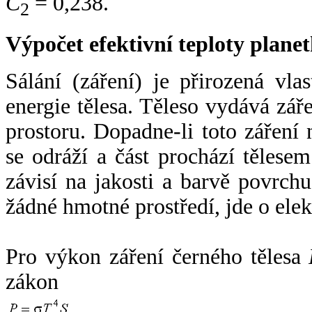
C
= 0,238.
2
Výpočet efektivní teploty plan
Sálání (záření) je přirozená vla
energie tělesa. Těleso vydává zá
prostoru. Dopadne-li toto záření n
se odráží a část prochází tělesem
závisí na jakosti a barvě povrch
žádné hmotné prostředí, jde o ele
Pro výkon záření černého tělesa
zákon