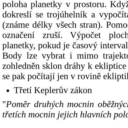
poloha planetky v prostoru. Kdy
dokreslí se trojúhelník a vypoč
(známe délky všech stran). Pomo
označení zruší. Výpočet ploch
planetky, pokud je časový interval
Body lze vybrat i mimo trajekto
zohledněn sklon dráhy k ekliptice
se pak počítají jen v rovině eklipti
Třetí Keplerův zákon
"
Poměr druhých mocnin oběžných
třetích mocnin jejich hlavních pol