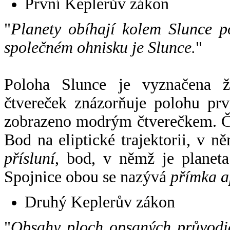
První Keplerův zákon
"
Planety obíhají kolem Slunce p
společném ohnisku je Slunce.
"
Poloha Slunce je vyznačena 
čtvereček znázorňuje polohu pr
zobrazeno modrým čtverečkem. Če
Bod na eliptické trajektorii, v n
přísluní
, bod, v němž je planet
Spojnice obou se nazývá
přímka a
Druhý Keplerův zákon
"
Obsahy ploch opsaných průvodič