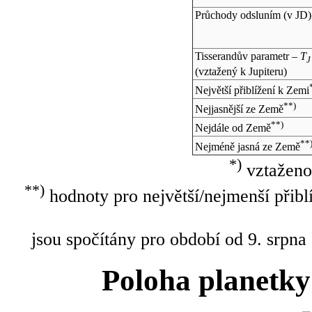
Průchody odsluním (v
JD
)
Tisserandův parametr –
T
J
(vztažený k Jupiteru)
Největší přiblížení k Zemi
**)
Nejjasnější ze Země
**)
Nejdále od Země
**
Nejméně jasná ze Země
*)
vztaženo
**)
hodnoty pro největší/nejmenší přibl
jsou spočítány pro období od 9. srpna
Poloha planetky