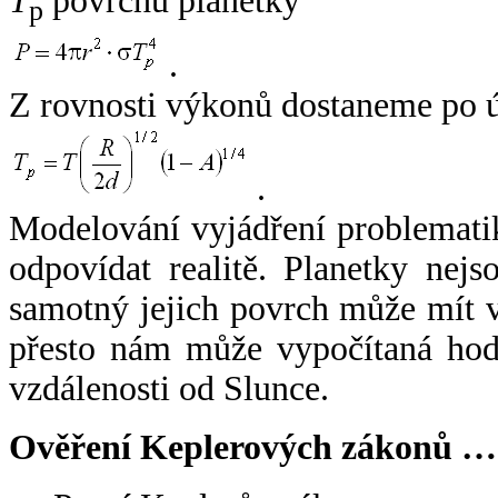
T
povrchu planetky
p
.
Z rovnosti výkonů dostaneme po 
.
Modelování vyjádření problemati
odpovídat realitě. Planetky nejso
samotný jejich povrch může mít v
přesto nám může vypočítaná hodn
vzdálenosti od Slunce.
Ověření Keplerových zákonů …