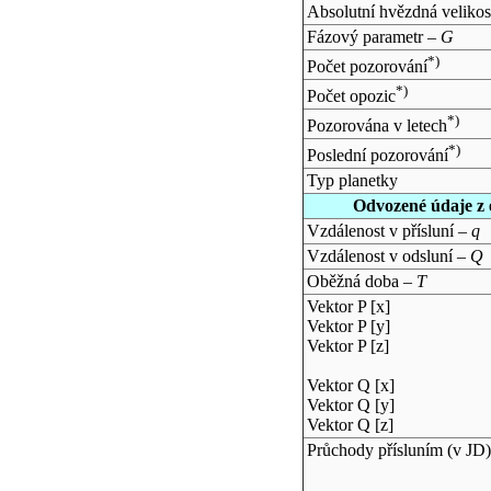
Absolutní hvězdná velikos
Fázový parametr –
G
*)
Počet pozorování
*)
Počet opozic
*)
Pozorována v letech
*)
Poslední pozorování
Typ planetky
Odvozené údaje z 
Vzdálenost v přísluní –
q
Vzdálenost v odsluní –
Q
Oběžná doba –
T
Vektor P [x]
Vektor P [y]
Vektor P [z]
Vektor Q [x]
Vektor Q [y]
Vektor Q [z]
Průchody přísluním (v
JD
)