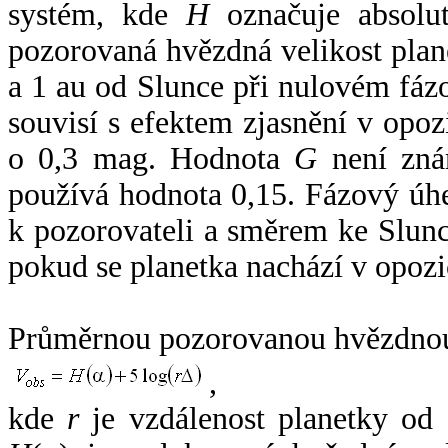
systém, kde
H
označuje absolut
pozorovaná hvězdná velikost plan
a 1 au od Slunce při nulovém fá
souvisí s efektem zjasnění v opoz
o 0,3 mag. Hodnota
G
není zná
používá hodnota 0,15. Fázový úh
k pozorovateli a směrem ke Slunc
pokud se planetka nachází v opozi
Průměrnou pozorovanou hvězdnou 
,
kde
r
je vzdálenost planetky od