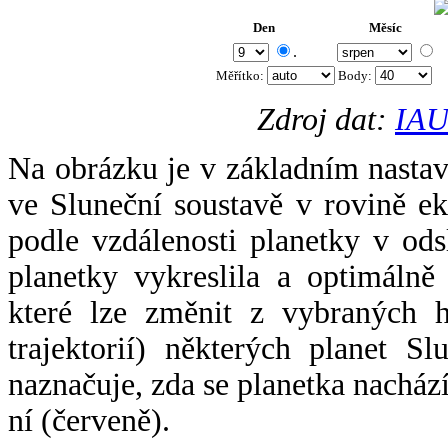
Den
Měsíc
.
Měřítko:
Body
:
Zdroj dat:
IAU
Na obrázku je v základním nastav
ve Sluneční soustavě v rovině ek
podle vzdálenosti planetky v odsl
planetky vykreslila a optimálně
které lze změnit z vybraných h
trajektorií) některých planet Sl
naznačuje, zda se planetka nacház
ní (červeně).