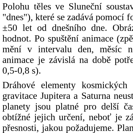
Polohu těles ve Sluneční sousta
"dnes"), které se zadává pomocí 
±50 let od dnešního dne. Obráz
hodnot. Po spuštění animace (zpě
mění v intervalu den, měsíc ne
animace je závislá na době potř
0,5-0,8 s).
Dráhové elementy kosmických t
gravitace Jupitera a Saturna neu
planety jsou platné pro delší č
obtížné jejich určení, neboť je 
přesnosti, jakou požadujeme. Pla