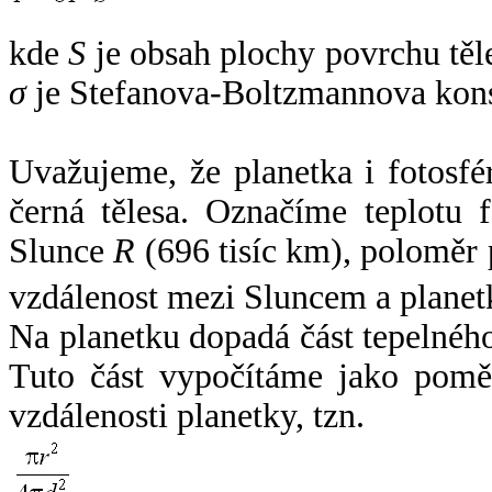
kde
S
je obsah plochy povrchu těl
σ
je Stefanova-Boltzmannova kons
Uvažujeme, že planetka i fotosfér
černá tělesa. Označíme teplotu 
Slunce
R
(696 tisíc km), poloměr
vzdálenost mezi Sluncem a plane
Na planetku dopadá část tepelnéh
Tuto část vypočítáme jako pomě
vzdálenosti planetky, tzn.