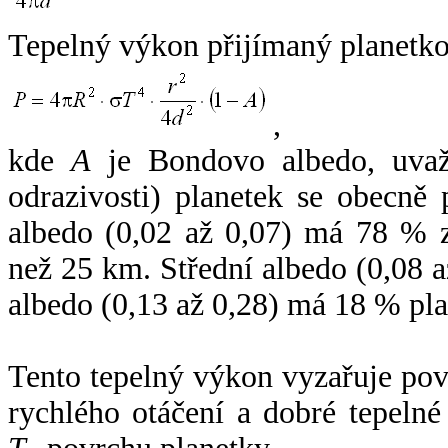
Tepelný výkon přijímaný planetko
,
kde
A
je Bondovo albedo, uvaž
odrazivosti) planetek se obecně
albedo (0,02 až 0,07) má 78 % z
než 25 km. Střední albedo (0,08 
albedo (0,13 až 0,28) má 18 % pla
Tento tepelný výkon vyzařuje po
rychlého otáčení a dobré tepelné