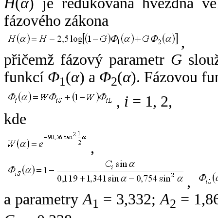
H
(
α
) je redukovaná hvězdná vel
fázového zákona
,
přičemž fázový parametr
G
slouž
funkcí
Φ
(
α
) a
Φ
(
α
). Fázovou fu
1
2
,
i
= 1, 2,
kde
,
,
a parametry
A
= 3,332;
A
= 1,8
1
2