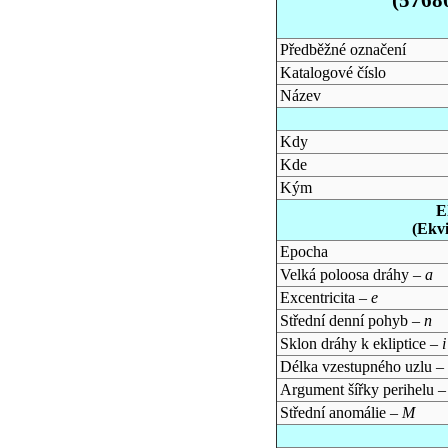
Předběžné označení
Katalogové číslo
Název
Kdy
Kde
Kým
E
(Ekv
Epocha
Velká poloosa dráhy –
a
Excentricita –
e
Střední denní pohyb –
n
Sklon dráhy k ekliptice –
i
Délka vzestupného uzlu –
Argument šířky perihelu 
Střední anomálie –
M