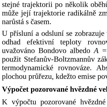
stejné trajektorii po několik oběh
může její trajektorie radikálně zm
narůstá s časem.
U přísluní a odsluní se zobrazuje
odhad efektivní teploty rovno
uvažováno Bondovo albedo
A
= 
použit Stefanův-Boltzmannův zák
termodynamické rovnováze. Abs
plochou průřezu, kdežto emise po
Výpočet pozorované hvězdné ve
K výpočtu pozorované hvězdné v