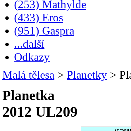
(253) Mathylde
(433) Eros
(951) Gaspra
...další
Odkazy
Malá tělesa
>
Planetky
>
Pl
Planetka
2012 UL209
(5768