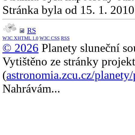
Stránka byla od 15. 1. 201
RS
W3C
XHTML 1.0
W3C
CSS
RSS
© 2026
Planety sluneční so
Vytištěno ze stránky projek
(
astronomia.zcu.cz/planety
Nahrávám...