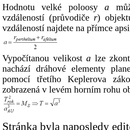
Hodnotu velké poloosy
a
může
vzdáleností (průvodiče
r
) objekt
vzdáleností najdete na přímce apsi
Vypočítanou velikost
a
lze zkont
nachází dráhové elementy plane
pomocí třetího Keplerova zák
zobrazená v levém horním rohu o
Stránka byla naposledy edi