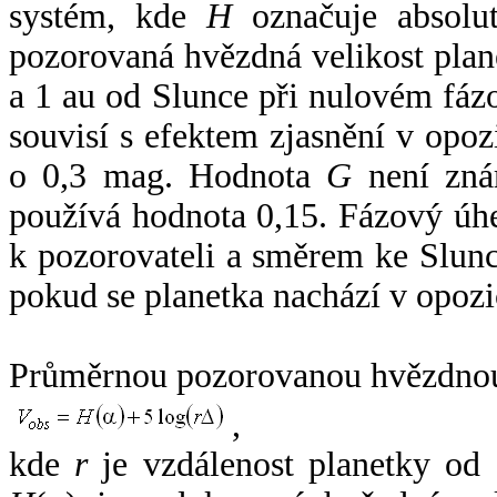
systém, kde
H
označuje absolut
pozorovaná hvězdná velikost plan
a 1 au od Slunce při nulovém fá
souvisí s efektem zjasnění v opoz
o 0,3 mag. Hodnota
G
není zná
používá hodnota 0,15. Fázový úh
k pozorovateli a směrem ke Slunc
pokud se planetka nachází v opozi
Průměrnou pozorovanou hvězdnou 
,
kde
r
je vzdálenost planetky od