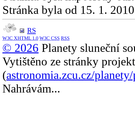
Stránka byla od 15. 1. 201
RS
W3C
XHTML 1.0
W3C
CSS
RSS
© 2026
Planety sluneční so
Vytištěno ze stránky projek
(
astronomia.zcu.cz/planety
Nahrávám...