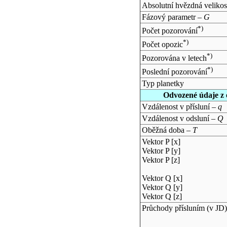
Absolutní hvězdná velikos
Fázový parametr –
G
*)
Počet pozorování
*)
Počet opozic
*)
Pozorována v letech
*)
Poslední pozorování
Typ planetky
Odvozené údaje z 
Vzdálenost v přísluní –
q
Vzdálenost v odsluní –
Q
Oběžná doba –
T
Vektor P [x]
Vektor P [y]
Vektor P [z]
Vektor Q [x]
Vektor Q [y]
Vektor Q [z]
Průchody přísluním (v
JD
)