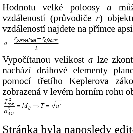
Hodnotu velké poloosy
a
může
vzdáleností (průvodiče
r
) objekt
vzdáleností najdete na přímce apsi
Vypočítanou velikost
a
lze zkont
nachází dráhové elementy plane
pomocí třetího Keplerova zák
zobrazená v levém horním rohu o
Stránka byla naposledy edi