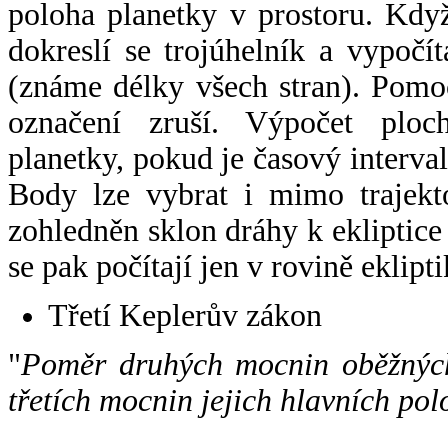
poloha planetky v prostoru. Kdy
dokreslí se trojúhelník a vypoč
(známe délky všech stran). Pomo
označení zruší. Výpočet ploch
planetky, pokud je časový interval
Body lze vybrat i mimo trajekto
zohledněn sklon dráhy k ekliptice
se pak počítají jen v rovině eklipti
Třetí Keplerův zákon
"
Poměr druhých mocnin oběžných
třetích mocnin jejich hlavních pol