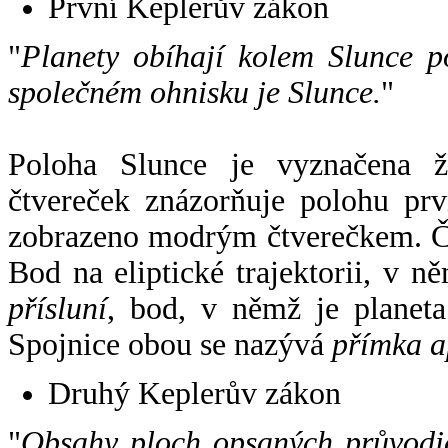
První Keplerův zákon
"
Planety obíhají kolem Slunce p
společném ohnisku je Slunce.
"
Poloha Slunce je vyznačena 
čtvereček znázorňuje polohu pr
zobrazeno modrým čtverečkem. Če
Bod na eliptické trajektorii, v n
přísluní
, bod, v němž je planet
Spojnice obou se nazývá
přímka a
Druhý Keplerův zákon
"
Obsahy ploch opsaných průvodič