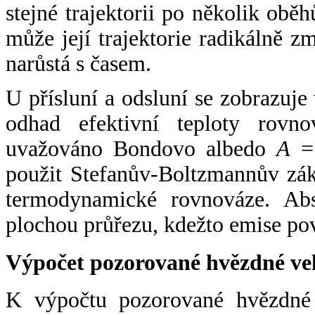
stejné trajektorii po několik oběh
může její trajektorie radikálně zm
narůstá s časem.
U přísluní a odsluní se zobrazuje
odhad efektivní teploty rovno
uvažováno Bondovo albedo
A
= 
použit Stefanův-Boltzmannův zák
termodynamické rovnováze. Abs
plochou průřezu, kdežto emise po
Výpočet pozorované hvězdné ve
K výpočtu pozorované hvězdné v