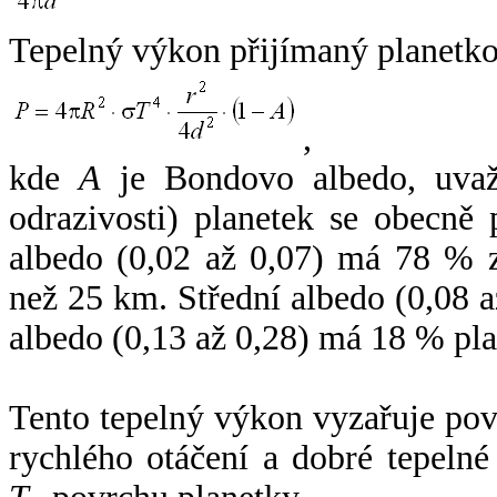
Tepelný výkon přijímaný planetko
,
kde
A
je Bondovo albedo, uvaž
odrazivosti) planetek se obecně
albedo (0,02 až 0,07) má 78 % z
než 25 km. Střední albedo (0,08 
albedo (0,13 až 0,28) má 18 % pla
Tento tepelný výkon vyzařuje po
rychlého otáčení a dobré tepelné