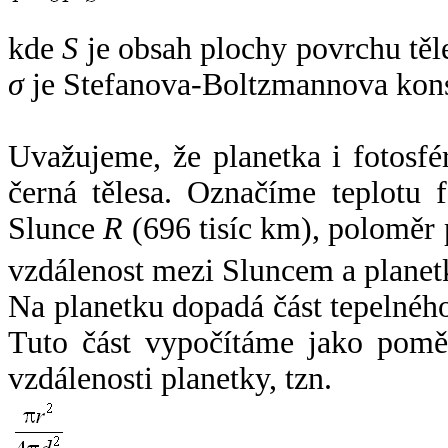
kde
S
je obsah plochy povrchu těl
σ
je Stefanova-Boltzmannova kons
Uvažujeme, že planetka i fotosfér
černá tělesa. Označíme teplotu 
Slunce
R
(696 tisíc km), poloměr
vzdálenost mezi Sluncem a plane
Na planetku dopadá část tepelnéh
Tuto část vypočítáme jako pomě
vzdálenosti planetky, tzn.