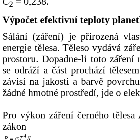
C
= 0,238.
2
Výpočet efektivní teploty plan
Sálání (záření) je přirozená vla
energie tělesa. Těleso vydává zá
prostoru. Dopadne-li toto záření n
se odráží a část prochází tělesem
závisí na jakosti a barvě povrch
žádné hmotné prostředí, jde o ele
Pro výkon záření černého tělesa
zákon