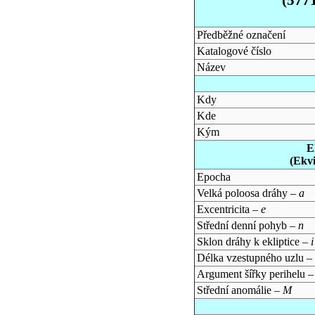
Předběžné označení
Katalogové číslo
Název
Kdy
Kde
Kým
E
(Ekv
Epocha
Velká poloosa dráhy –
a
Excentricita –
e
Střední denní pohyb –
n
Sklon dráhy k ekliptice –
i
Délka vzestupného uzlu –
Argument šířky perihelu 
Střední anomálie –
M