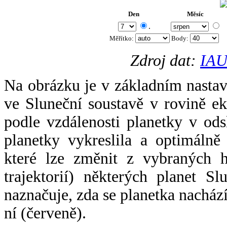
Den
Měsíc
.
Měřítko:
Body
:
Zdroj dat:
IAU
Na obrázku je v základním nastav
ve Sluneční soustavě v rovině ek
podle vzdálenosti planetky v odsl
planetky vykreslila a optimálně
které lze změnit z vybraných h
trajektorií) některých planet Sl
naznačuje, zda se planetka nacház
ní (červeně).