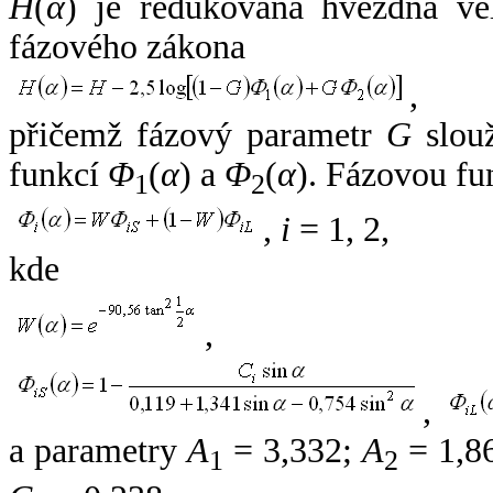
H
(
α
) je redukovaná hvězdná vel
fázového zákona
,
přičemž fázový parametr
G
slouž
funkcí
Φ
(
α
) a
Φ
(
α
). Fázovou fu
1
2
,
i
= 1, 2,
kde
,
,
a parametry
A
= 3,332;
A
= 1,8
1
2