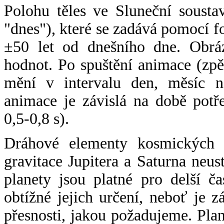
Polohu těles ve Sluneční sousta
"dnes"), které se zadává pomocí 
±50 let od dnešního dne. Obráz
hodnot. Po spuštění animace (zpě
mění v intervalu den, měsíc ne
animace je závislá na době potř
0,5-0,8 s).
Dráhové elementy kosmických t
gravitace Jupitera a Saturna neu
planety jsou platné pro delší č
obtížné jejich určení, neboť je 
přesnosti, jakou požadujeme. Pla