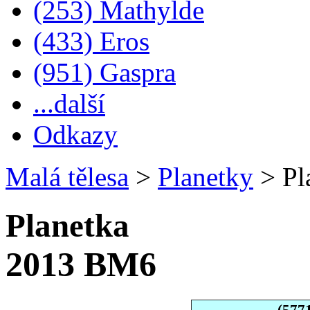
(253) Mathylde
(433) Eros
(951) Gaspra
...další
Odkazy
Malá tělesa
>
Planetky
>
Pl
Planetka
2013 BM6
(577