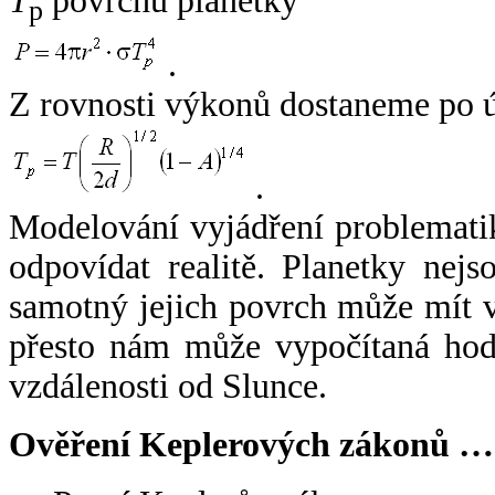
T
povrchu planetky
p
.
Z rovnosti výkonů dostaneme po 
.
Modelování vyjádření problemati
odpovídat realitě. Planetky nejso
samotný jejich povrch může mít v
přesto nám může vypočítaná hodn
vzdálenosti od Slunce.
Ověření Keplerových zákonů …