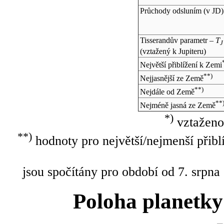
Průchody odsluním (v
JD
)
Tisserandův parametr –
T
J
(vztažený k Jupiteru)
Největší přiblížení k Zemi
**)
Nejjasnější ze Země
**)
Nejdále od Země
**
Nejméně jasná ze Země
*)
vztaženo
**)
hodnoty pro největší/nejmenší přibl
jsou spočítány pro období od 7. srpna
Poloha planetky