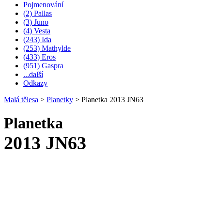
Pojmenování
(2) Pallas
(3) Juno
(4) Vesta
(243) Ida
(253) Mathylde
(433) Eros
(951) Gaspra
...další
Odkazy
Malá tělesa
>
Planetky
>
Planetka 2013 JN63
Planetka
2013 JN63