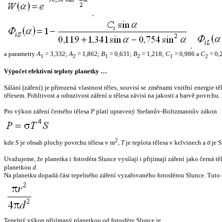
,
,
a parametry
A
= 3,332;
A
= 1,862;
B
= 0,631;
B
= 1,218;
C
= 0,986 a
C
= 0,
1
2
1
2
1
2
Výpočet efektivní teploty planetky …
Sálání (záření) je přirozená vlastnost těles, souvisí se změnami vnitřní energie 
tělesem. Pohltivost a odrazivost záření u tělesa závisí na jakosti a barvě povrch
Pro výkon záření černého tělesa
P
platí upravený Stefanův-Boltzmannův zákon
2
kde
S
je obsah plochy povrchu tělesa v m
,
T
je teplota tělesa v kelvinech a
σ
je S
Uvažujeme, že planetka i fotosféra Slunce vysílají i přijímají záření jako černá 
planetkou
d
.
Na planetku dopadá část tepelného záření vyzařovaného fotosférou Slunce. Tuto 
Tepelný výkon přijímaný planetkou od fotosféry Slunce je