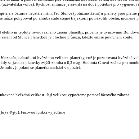
k (uživatelská volba). Rychlost animace je závislá na době potřebné pro vygenerová
itera a Saturna neustále mění. Pro Slunce (potažmo Zemi) a planety jsou platné p
 může pohybovat po zhruba stále stejné trajektorii po několik oběhů, nicméně při p
had efektivní teploty rovnovážného záření planetky, přičemž je uvažováno Bondov
záření od Slunce planetkou je plochou průřezu, kdežto emise povrchem koule.
e
H
označuje absolutní hvězdnou velikost planetky, což je pozorovaná hvězdná veli
i, kdy se jasnost planetky zvýší zhruba o 0,3 mag. Hodnota
G
není známa pro mnoho 
Je nulový, pokud se planetka nachází v opozici.
edukovaná hvězdná velikost. Její velikost vypočteme pomocí fázového zákona
(
α
) a
Φ
(
α
). Fázovou funkci vyjádříme
1
2