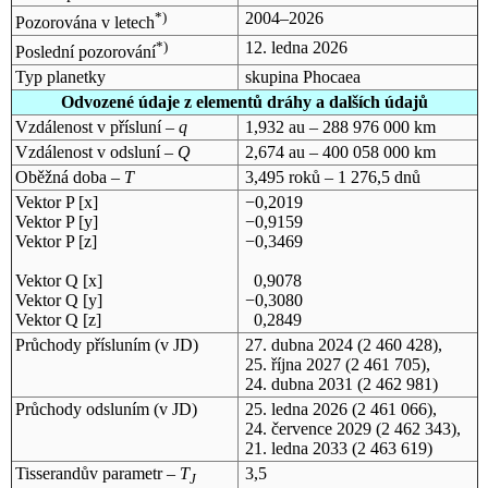
*)
2004–2026
Pozorována v letech
*)
12. ledna 2026
Poslední pozorování
Typ planetky
skupina Phocaea
Odvozené údaje z elementů dráhy a dalších údajů
Vzdálenost v přísluní –
q
1,932 au – 288 976 000 km
Vzdálenost v odsluní –
Q
2,674 au – 400 058 000 km
Oběžná doba –
T
3,495 roků – 1 276,5 dnů
Vektor P [x]
−0,2019
Vektor P [y]
−0,9159
Vektor P [z]
−0,3469
Vektor Q [x]
0,9078
Vektor Q [y]
−0,3080
Vektor Q [z]
0,2849
Průchody přísluním (v
JD
)
27. dubna 2024
(2 460 428),
25. října 2027
(2 461 705),
24. dubna 2031
(2 462 981)
Průchody odsluním (v
JD
)
25. ledna 2026
(2 461 066),
24. července 2029
(2 462 343),
21. ledna 2033
(2 463 619)
Tisserandův parametr –
T
3,5
J