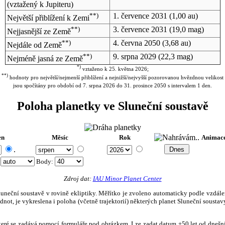
(vztažený k Jupiteru)
**)
1. července 2031
(1,00 au)
Největší přiblížení k Zemi
**)
3. července 2031
(19,0 mag)
Nejjasnější ze Země
**)
4. června 2050
(3,68 au)
Nejdále od Země
**)
9. srpna 2029
(22,3 mag)
Nejméně jasná ze Země
*)
vztaženo k 25. května 2026;
**)
hodnoty pro největší/nejmenší přiblížení a nejnižší/nejvyšší pozorovanou hvězdnou velikost
jsou spočítány pro období od 7. srpna 2026 do 31. prosince 2050 s intervalem 1 den.
Poloha planetky ve Sluneční soustavě
en
Měsíc
Rok
Animac
.
:
Body
:
Zdroj dat:
IAU Minor Planet Center
eční soustavě v rovině ekliptiky. Měřítko je zvoleno automaticky podle vzdálenost
not, je vykreslena i poloha (včetně trajektorií) některých planet Sluneční soustavy
, které se zadává pomocí formuláře pod obrázkem. Lze zadat datum ±50 let od dneš