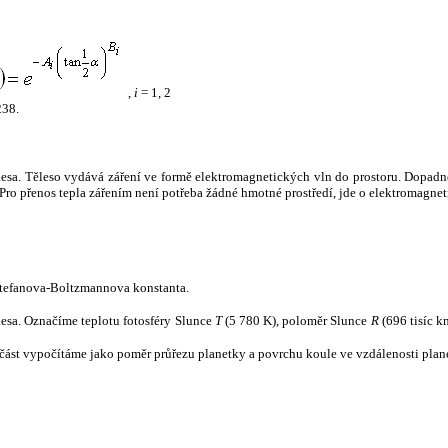
,
i
= 1, 2
238.
tělesa. Těleso vydává záření ve formě elektromagnetických vln do prostoru. Dopadne-l
u. Pro přenos tepla zářením není potřeba žádné hmotné prostředí, jde o elektromagnet
tefanova-Boltzmannova konstanta.
tělesa. Označíme teplotu fotosféry Slunce
T
(5 780 K), poloměr Slunce
R
(696 tisíc k
část vypočítáme jako poměr průřezu planetky a povrchu koule ve vzdálenosti plane