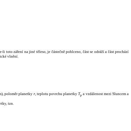
i toto záření na jiné těleso, je částečně pohlceno, část se odráží a část prochází
ické vlnění.
m), poloměr planetky
r
, teplotu povrchu planetky
T
a vzdálenost mezi Sluncem a
p
tky, tzn.