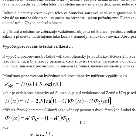
(zpětně, dopředu) se poloha těles pravidelně mění v intervalu den, měsíc nebo ro
Dráhové elementy kosmických těles ve Sluneční soustavě se vlivem gravitace Jup
závislé na mnoha faktorech - zejména na přesnosti, jakou požadujeme. Planetka se
obecně určit. Chyba narůstá s časem.
U přísluní a odsluní se zobrazuje vzdálenost objektu od Slunce, rychlost a od
zákon a planetku modelujeme jako kouli v termodynamické rovnováze. Absorpce 
Výpočet pozorované hvězdné velikosti …
K výpočtu pozorované hvězdné velikosti planetky je použit tzv. HG-systém, kd
fázovém úhlu, a
G
je fázový parametr, který souvisí s efektem zjasnění v opozic
úhel mezi směrem k pozorovateli a směrem ke Slunci, měřený od středu planetky. 
Průměrnou pozorovanou hvězdnou velikost planetky můžeme vyjádřit jako
,
kde
r
je vzdálenost planetky od Slunce,
Δ
je její vzdálenost od Země a
H
(
α
) je r
,
přičemž fázový parametr
G
slouží jako váhový parametr dvou fázových funkcí
Φ
,
i
= 1, 2,
kde