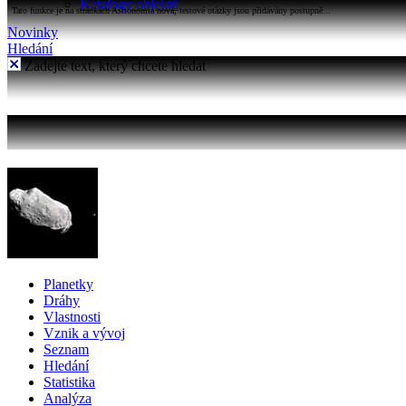
Katalogy objektů
Tato funkce je na stránkách Astronomia nová, testové otázky jsou přidávány postupně...
Novinky
Hledání
Zadejte text, který chcete hledat
Planetky
Dráhy
Vlastnosti
Vznik a vývoj
Seznam
Hledání
Statistika
Analýza