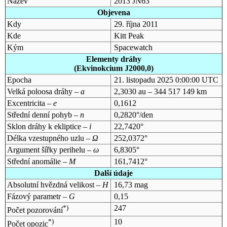
Název
2013 JN63
Objevena
Kdy
29. října 2011
Kde
Kitt Peak
Kým
Spacewatch
Elementy dráhy
(Ekvinokcium J2000,0)
Epocha
21. listopadu 2025 0:00:00 UTC
Velká poloosa dráhy –
a
2,3030 au – 344 517 149 km
Excentricita –
e
0,1612
Střední denní pohyb –
n
0,2820°/den
Sklon dráhy k ekliptice –
i
22,7420°
Délka vzestupného uzlu –
Ω
252,0372°
Argument šířky perihelu –
ω
6,8305°
Střední anomálie –
M
161,7412°
Další údaje
Absolutní hvězdná velikost –
H
16,73 mag
Fázový parametr –
G
0,15
*)
247
Počet pozorování
*)
10
Počet opozic