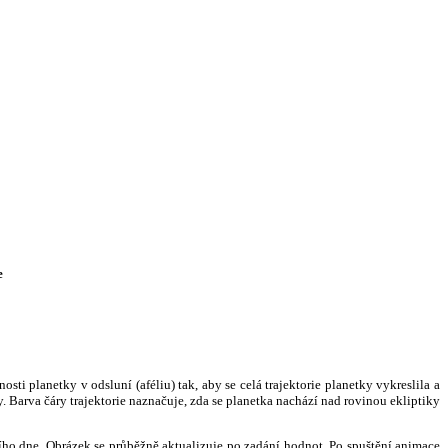
e
i planetky v odsluní (aféliu) tak, aby se celá trajektorie planetky vykreslila a
. Barva čáry trajektorie naznačuje, zda se planetka nachází nad rovinou ekliptiky
ního dne. Obrázek se průběžně aktualizuje po zadání hodnot. Po spuštění animace