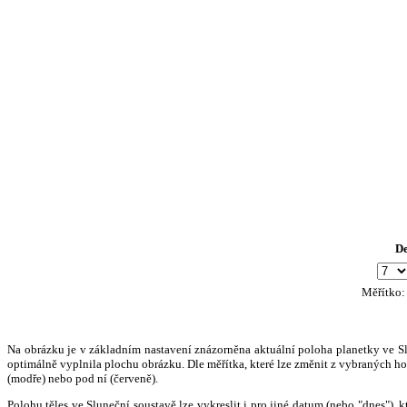
D
Měřítko
Na obrázku je v základním nastavení znázorněna aktuální poloha planetky ve Slun
optimálně vyplnila plochu obrázku. Dle měřítka, které lze změnit z vybraných hod
(modře) nebo pod ní (červeně).
Polohu těles ve Sluneční soustavě lze vykreslit i pro jiné datum (nebo "dnes")