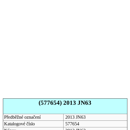
(577654) 2013 JN63
Předběžné označení
2013 JN63
Katalogové číslo
577654