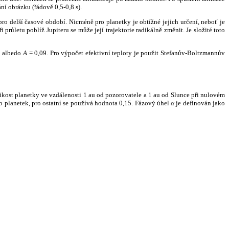
ní obrázku (řádově 0,5-0,8 s).
ro delší časové období. Nicméně pro planetky je obtížné jejich určení, neboť je
růletu poblíž Jupiteru se může její trajektorie radikálně změnit. Je složité toto
o albedo
A
= 0,09. Pro výpočet efektivní teploty je použit Stefanův-Boltzmannův
kost planetky ve vzdálenosti 1 au od pozorovatele a 1 au od Slunce při nulovém
planetek, pro ostatní se používá hodnota 0,15. Fázový úhel
α
je definován jako