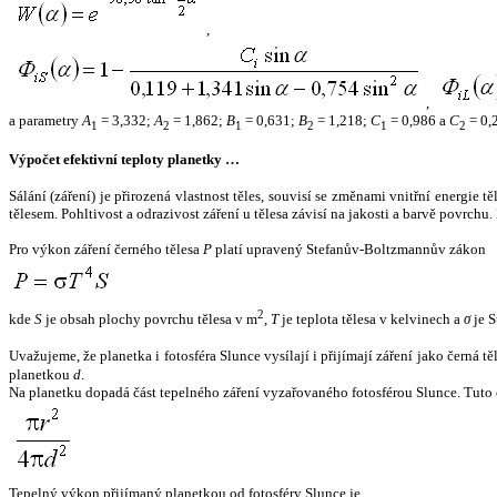
,
,
a parametry
A
= 3,332;
A
= 1,862;
B
= 0,631;
B
= 1,218;
C
= 0,986 a
C
= 0,
1
2
1
2
1
2
Výpočet efektivní teploty planetky …
Sálání (záření) je přirozená vlastnost těles, souvisí se změnami vnitřní energie 
tělesem. Pohltivost a odrazivost záření u tělesa závisí na jakosti a barvě povrch
Pro výkon záření černého tělesa
P
platí upravený Stefanův-Boltzmannův zákon
2
kde
S
je obsah plochy povrchu tělesa v m
,
T
je teplota tělesa v kelvinech a
σ
je S
Uvažujeme, že planetka i fotosféra Slunce vysílají i přijímají záření jako černá 
planetkou
d
.
Na planetku dopadá část tepelného záření vyzařovaného fotosférou Slunce. Tuto 
Tepelný výkon přijímaný planetkou od fotosféry Slunce je