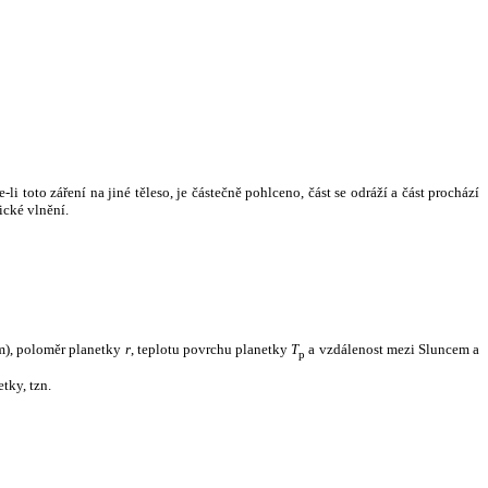
i toto záření na jiné těleso, je částečně pohlceno, část se odráží a část prochází
ické vlnění.
m), poloměr planetky
r
, teplotu povrchu planetky
T
a vzdálenost mezi Sluncem a
p
tky, tzn.