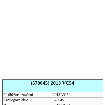
(578045) 2013 VC54
Předběžné označení
2013 VC54
Katalogové číslo
578045