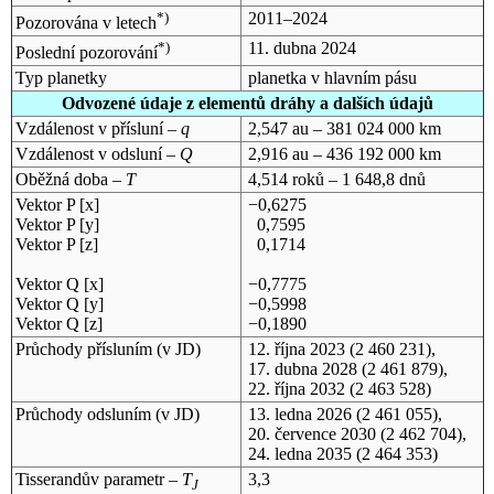
*)
2011–2024
Pozorována v letech
*)
11. dubna 2024
Poslední pozorování
Typ planetky
planetka v hlavním pásu
Odvozené údaje z elementů dráhy a dalších údajů
Vzdálenost v přísluní –
q
2,547 au – 381 024 000 km
Vzdálenost v odsluní –
Q
2,916 au – 436 192 000 km
Oběžná doba –
T
4,514 roků – 1 648,8 dnů
Vektor P [x]
−0,6275
Vektor P [y]
0,7595
Vektor P [z]
0,1714
Vektor Q [x]
−0,7775
Vektor Q [y]
−0,5998
Vektor Q [z]
−0,1890
Průchody přísluním (v
JD
)
12. října 2023
(2 460 231),
17. dubna 2028
(2 461 879),
22. října 2032
(2 463 528)
Průchody odsluním (v
JD
)
13. ledna 2026
(2 461 055),
20. července 2030
(2 462 704),
24. ledna 2035
(2 464 353)
Tisserandův parametr –
T
3,3
J