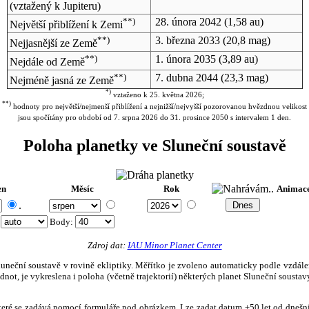
(vztažený k Jupiteru)
**)
28. února 2042
(1,58 au)
Největší přiblížení k Zemi
**)
3. března 2033
(20,8 mag)
Nejjasnější ze Země
**)
1. února 2035
(3,89 au)
Nejdále od Země
**)
7. dubna 2044
(23,3 mag)
Nejméně jasná ze Země
*)
vztaženo k 25. května 2026;
**)
hodnoty pro největší/nejmenší přiblížení a nejnižší/nejvyšší pozorovanou hvězdnou velikost
jsou spočítány pro období od 7. srpna 2026 do 31. prosince 2050 s intervalem 1 den.
Poloha planetky ve Sluneční soustavě
en
Měsíc
Rok
Animac
.
:
Body
:
Zdroj dat:
IAU Minor Planet Center
eční soustavě v rovině ekliptiky. Měřítko je zvoleno automaticky podle vzdálenost
not, je vykreslena i poloha (včetně trajektorií) některých planet Sluneční soustavy
, které se zadává pomocí formuláře pod obrázkem. Lze zadat datum ±50 let od dneš