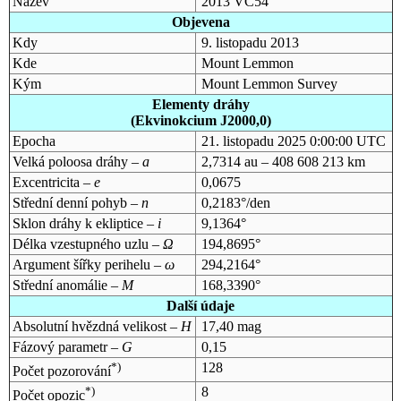
Název
2013 VC54
Objevena
Kdy
9. listopadu 2013
Kde
Mount Lemmon
Kým
Mount Lemmon Survey
Elementy dráhy
(Ekvinokcium J2000,0)
Epocha
21. listopadu 2025 0:00:00 UTC
Velká poloosa dráhy –
a
2,7314 au – 408 608 213 km
Excentricita –
e
0,0675
Střední denní pohyb –
n
0,2183°/den
Sklon dráhy k ekliptice –
i
9,1364°
Délka vzestupného uzlu –
Ω
194,8695°
Argument šířky perihelu –
ω
294,2164°
Střední anomálie –
M
168,3390°
Další údaje
Absolutní hvězdná velikost –
H
17,40 mag
Fázový parametr –
G
0,15
*)
128
Počet pozorování
*)
8
Počet opozic