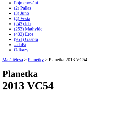
Pojmenování
(2) Pallas
(3) Juno
(4) Vesta
(243) Ida
(253) Mathylde
(433) Eros
(951) Gaspra
...další
Odkazy
Malá tělesa
>
Planetky
>
Planetka 2013 VC54
Planetka
2013 VC54