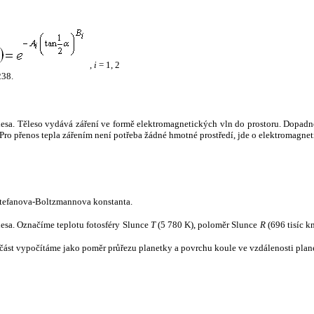
,
i
= 1, 2
238.
tělesa. Těleso vydává záření ve formě elektromagnetických vln do prostoru. Dopadne-l
u. Pro přenos tepla zářením není potřeba žádné hmotné prostředí, jde o elektromagnet
tefanova-Boltzmannova konstanta.
tělesa. Označíme teplotu fotosféry Slunce
T
(5 780 K), poloměr Slunce
R
(696 tisíc k
část vypočítáme jako poměr průřezu planetky a povrchu koule ve vzdálenosti plane