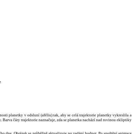
e
i planetky v odsluní (aféliu) tak, aby se celá trajektorie planetky vykreslila a
. Barva čáry trajektorie naznačuje, zda se planetka nachází nad rovinou ekliptiky
ního dne. Obrázek se průběžně aktualizuje po zadání hodnot. Po spuštění animace