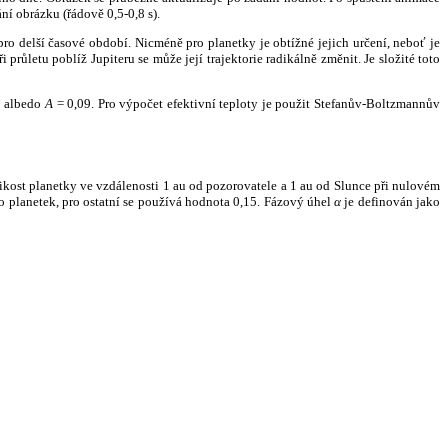
ní obrázku (řádově 0,5-0,8 s).
ro delší časové období. Nicméně pro planetky je obtížné jejich určení, neboť je
růletu poblíž Jupiteru se může její trajektorie radikálně změnit. Je složité toto
o albedo
A
= 0,09. Pro výpočet efektivní teploty je použit Stefanův-Boltzmannův
kost planetky ve vzdálenosti 1 au od pozorovatele a 1 au od Slunce při nulovém
planetek, pro ostatní se používá hodnota 0,15. Fázový úhel
α
je definován jako