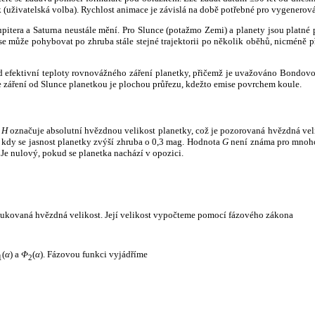
k (uživatelská volba). Rychlost animace je závislá na době potřebné pro vygenerová
itera a Saturna neustále mění. Pro Slunce (potažmo Zemi) a planety jsou platné p
 může pohybovat po zhruba stále stejné trajektorii po několik oběhů, nicméně při p
had efektivní teploty rovnovážného záření planetky, přičemž je uvažováno Bondov
záření od Slunce planetkou je plochou průřezu, kdežto emise povrchem koule.
e
H
označuje absolutní hvězdnou velikost planetky, což je pozorovaná hvězdná veli
i, kdy se jasnost planetky zvýší zhruba o 0,3 mag. Hodnota
G
není známa pro mnoho 
Je nulový, pokud se planetka nachází v opozici.
edukovaná hvězdná velikost. Její velikost vypočteme pomocí fázového zákona
(
α
) a
Φ
(
α
). Fázovou funkci vyjádříme
1
2