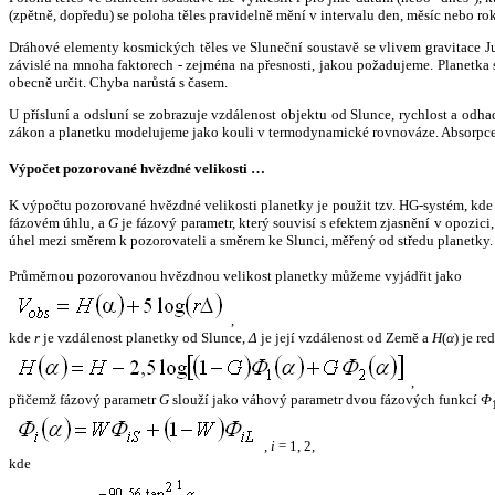
(zpětně, dopředu) se poloha těles pravidelně mění v intervalu den, měsíc nebo ro
Dráhové elementy kosmických těles ve Sluneční soustavě se vlivem gravitace Jup
závislé na mnoha faktorech - zejména na přesnosti, jakou požadujeme. Planetka se
obecně určit. Chyba narůstá s časem.
U přísluní a odsluní se zobrazuje vzdálenost objektu od Slunce, rychlost a od
zákon a planetku modelujeme jako kouli v termodynamické rovnováze. Absorpce 
Výpočet pozorované hvězdné velikosti …
K výpočtu pozorované hvězdné velikosti planetky je použit tzv. HG-systém, kd
fázovém úhlu, a
G
je fázový parametr, který souvisí s efektem zjasnění v opozic
úhel mezi směrem k pozorovateli a směrem ke Slunci, měřený od středu planetky. 
Průměrnou pozorovanou hvězdnou velikost planetky můžeme vyjádřit jako
,
kde
r
je vzdálenost planetky od Slunce,
Δ
je její vzdálenost od Země a
H
(
α
) je r
,
přičemž fázový parametr
G
slouží jako váhový parametr dvou fázových funkcí
Φ
,
i
= 1, 2,
kde