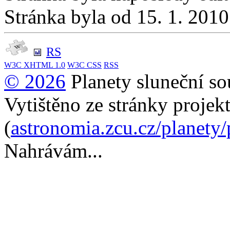
Stránka byla od 15. 1. 201
RS
W3C
XHTML 1.0
W3C
CSS
RSS
© 2026
Planety sluneční so
Vytištěno ze stránky projek
(
astronomia.zcu.cz/planety
Nahrávám...