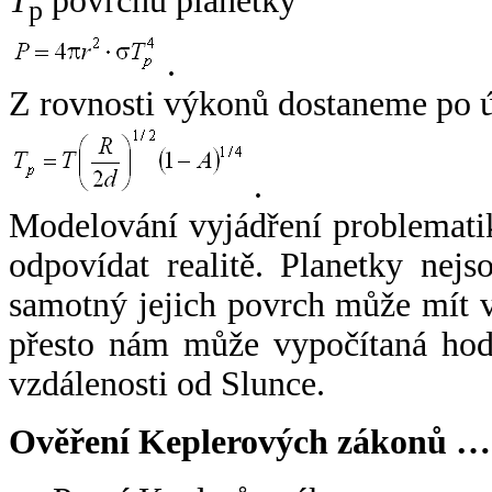
T
povrchu planetky
p
.
Z rovnosti výkonů dostaneme po 
.
Modelování vyjádření problemati
odpovídat realitě. Planetky nejso
samotný jejich povrch může mít v
přesto nám může vypočítaná hodn
vzdálenosti od Slunce.
Ověření Keplerových zákonů …