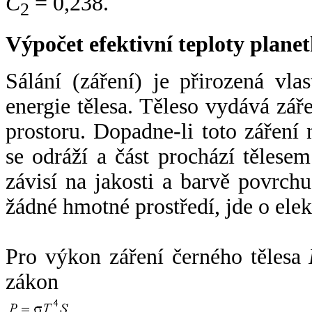
C
= 0,238.
2
Výpočet efektivní teploty plan
Sálání (záření) je přirozená vla
energie tělesa. Těleso vydává zá
prostoru. Dopadne-li toto záření n
se odráží a část prochází tělesem
závisí na jakosti a barvě povrch
žádné hmotné prostředí, jde o ele
Pro výkon záření černého tělesa
zákon