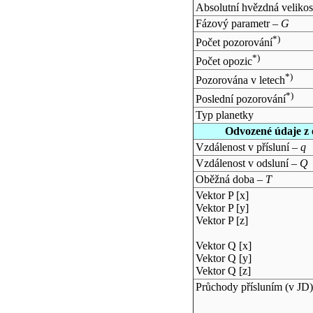
Absolutní hvězdná velikos
Fázový parametr –
G
*)
Počet pozorování
*)
Počet opozic
*)
Pozorována v letech
*)
Poslední pozorování
Typ planetky
Odvozené údaje z 
Vzdálenost v přísluní –
q
Vzdálenost v odsluní –
Q
Oběžná doba –
T
Vektor P [x]
Vektor P [y]
Vektor P [z]
Vektor Q [x]
Vektor Q [y]
Vektor Q [z]
Průchody přísluním (v
JD
)