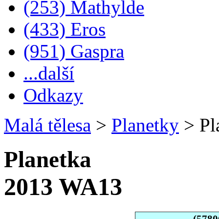
(253) Mathylde
(433) Eros
(951) Gaspra
...další
Odkazy
Malá tělesa
>
Planetky
>
Pl
Planetka
2013 WA13
(5780