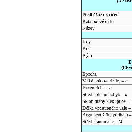
Předběžné označení
Katalogové číslo
Název
Kdy
Kde
Kým
E
(Ekv
Epocha
Velká poloosa dráhy –
a
Excentricita –
e
Střední denní pohyb –
n
Sklon dráhy k ekliptice –
i
Délka vzestupného uzlu –
Argument šířky perihelu 
Střední anomálie –
M