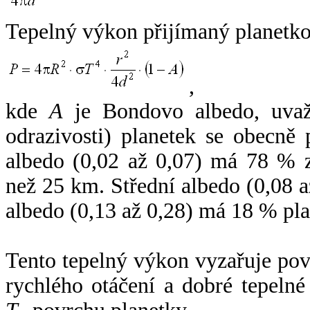
Tepelný výkon přijímaný planetko
,
kde
A
je Bondovo albedo, uvaž
odrazivosti) planetek se obecně
albedo (0,02 až 0,07) má 78 % z
než 25 km. Střední albedo (0,08 
albedo (0,13 až 0,28) má 18 % pla
Tento tepelný výkon vyzařuje po
rychlého otáčení a dobré tepelné