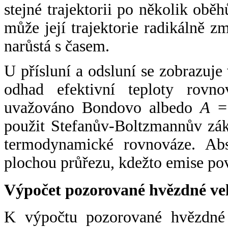
stejné trajektorii po několik oběh
může její trajektorie radikálně zm
narůstá s časem.
U přísluní a odsluní se zobrazuje
odhad efektivní teploty rovno
uvažováno Bondovo albedo
A
= 
použit Stefanův-Boltzmannův zák
termodynamické rovnováze. Abs
plochou průřezu, kdežto emise po
Výpočet pozorované hvězdné ve
K výpočtu pozorované hvězdné v