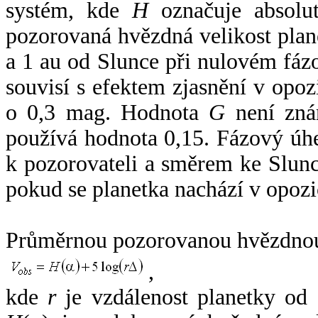
systém, kde
H
označuje absolut
pozorovaná hvězdná velikost plan
a 1 au od Slunce při nulovém fá
souvisí s efektem zjasnění v opoz
o 0,3 mag. Hodnota
G
není zná
používá hodnota 0,15. Fázový úh
k pozorovateli a směrem ke Slunc
pokud se planetka nachází v opozi
Průměrnou pozorovanou hvězdnou 
,
kde
r
je vzdálenost planetky od