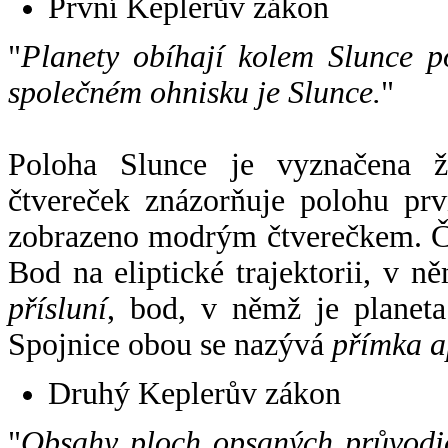
První Keplerův zákon
"
Planety obíhají kolem Slunce p
společném ohnisku je Slunce.
"
Poloha Slunce je vyznačena 
čtvereček znázorňuje polohu pr
zobrazeno modrým čtverečkem. Če
Bod na eliptické trajektorii, v n
přísluní
, bod, v němž je planet
Spojnice obou se nazývá
přímka a
Druhý Keplerův zákon
"
Obsahy ploch opsaných průvodič