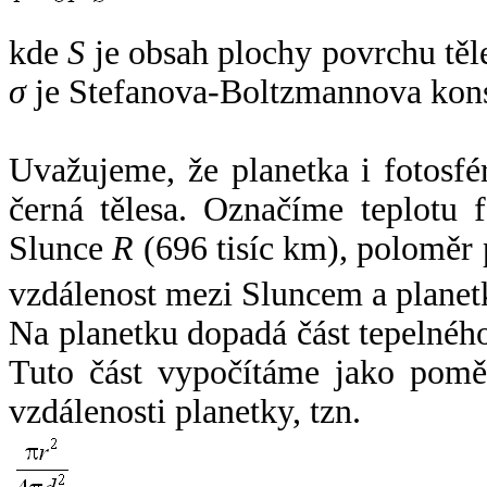
kde
S
je obsah plochy povrchu těl
σ
je Stefanova-Boltzmannova kons
Uvažujeme, že planetka i fotosfér
černá tělesa. Označíme teplotu 
Slunce
R
(696 tisíc km), poloměr
vzdálenost mezi Sluncem a plane
Na planetku dopadá část tepelnéh
Tuto část vypočítáme jako pomě
vzdálenosti planetky, tzn.