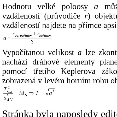
Hodnotu velké poloosy
a
může
vzdáleností (průvodiče
r
) objekt
vzdáleností najdete na přímce apsi
Vypočítanou velikost
a
lze zkont
nachází dráhové elementy plane
pomocí třetího Keplerova zák
zobrazená v levém horním rohu o
Stránka byla naposledy edi