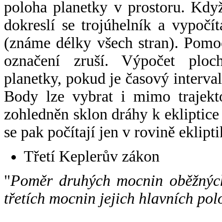
poloha planetky v prostoru. Kdy
dokreslí se trojúhelník a vypoč
(známe délky všech stran). Pomo
označení zruší. Výpočet ploch
planetky, pokud je časový interval
Body lze vybrat i mimo trajekto
zohledněn sklon dráhy k ekliptice
se pak počítají jen v rovině eklipti
Třetí Keplerův zákon
"
Poměr druhých mocnin oběžných
třetích mocnin jejich hlavních pol