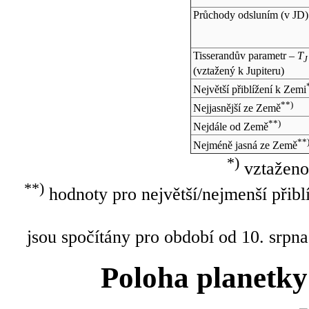
Průchody odsluním (v
JD
)
Tisserandův parametr –
T
J
(vztažený k Jupiteru)
Největší přiblížení k Zemi
**)
Nejjasnější ze Země
**)
Nejdále od Země
**
Nejméně jasná ze Země
*)
vztaženo
**)
hodnoty pro největší/nejmenší přibl
jsou spočítány pro období od 10. srpna
Poloha planetky