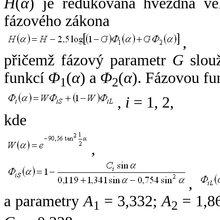
H
(
α
) je redukovaná hvězdná vel
fázového zákona
,
přičemž fázový parametr
G
slouž
funkcí
Φ
(
α
) a
Φ
(
α
). Fázovou fu
1
2
,
i
= 1, 2,
kde
,
,
a parametry
A
= 3,332;
A
= 1,8
1
2