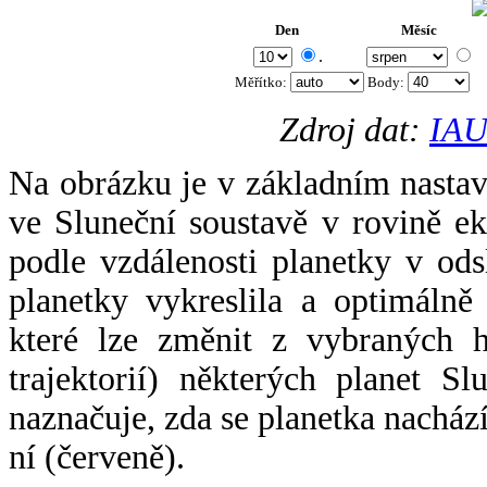
Den
Měsíc
.
Měřítko:
Body
:
Zdroj dat:
IAU
Na obrázku je v základním nastav
ve Sluneční soustavě v rovině ek
podle vzdálenosti planetky v odsl
planetky vykreslila a optimálně
které lze změnit z vybraných h
trajektorií) některých planet Sl
naznačuje, zda se planetka nacház
ní (červeně).