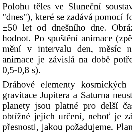
Polohu těles ve Sluneční sousta
"dnes"), které se zadává pomocí 
±50 let od dnešního dne. Obráz
hodnot. Po spuštění animace (zpě
mění v intervalu den, měsíc ne
animace je závislá na době potř
0,5-0,8 s).
Dráhové elementy kosmických t
gravitace Jupitera a Saturna neu
planety jsou platné pro delší č
obtížné jejich určení, neboť je 
přesnosti, jakou požadujeme. Pla