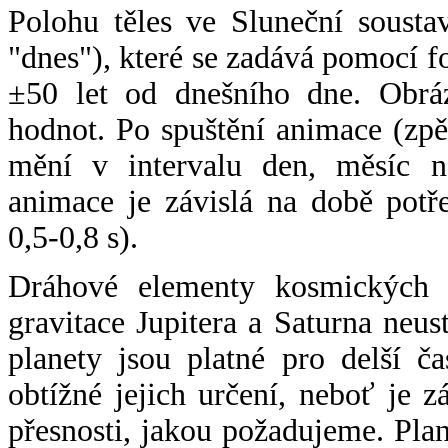
Polohu těles ve Sluneční sousta
"dnes"), které se zadává pomocí 
±50 let od dnešního dne. Obráz
hodnot. Po spuštění animace (zpě
mění v intervalu den, měsíc ne
animace je závislá na době potř
0,5-0,8 s).
Dráhové elementy kosmických t
gravitace Jupitera a Saturna neu
planety jsou platné pro delší č
obtížné jejich určení, neboť je 
přesnosti, jakou požadujeme. Pla