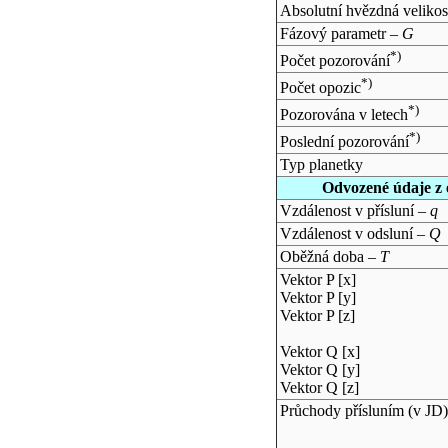
Absolutní hvězdná velikos
Fázový parametr –
G
*)
Počet pozorování
*)
Počet opozic
*)
Pozorována v letech
*)
Poslední pozorování
Typ planetky
Odvozené údaje z 
Vzdálenost v přísluní –
q
Vzdálenost v odsluní –
Q
Oběžná doba –
T
Vektor P [x]
Vektor P [y]
Vektor P [z]
Vektor Q [x]
Vektor Q [y]
Vektor Q [z]
Průchody přísluním (v
JD
)