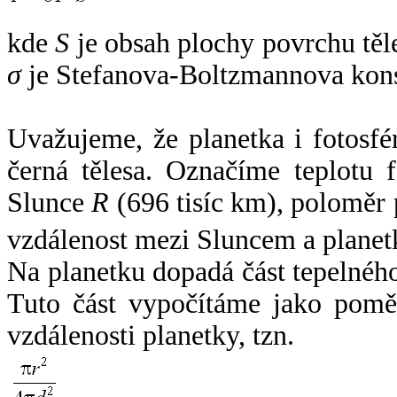
kde
S
je obsah plochy povrchu těl
σ
je Stefanova-Boltzmannova kons
Uvažujeme, že planetka i fotosfér
černá tělesa. Označíme teplotu 
Slunce
R
(696 tisíc km), poloměr
vzdálenost mezi Sluncem a plane
Na planetku dopadá část tepelnéh
Tuto část vypočítáme jako pomě
vzdálenosti planetky, tzn.