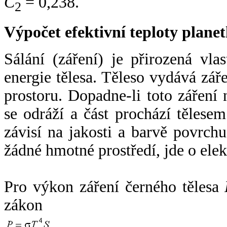
C
= 0,238.
2
Výpočet efektivní teploty plan
Sálání (záření) je přirozená vla
energie tělesa. Těleso vydává zá
prostoru. Dopadne-li toto záření n
se odráží a část prochází tělesem
závisí na jakosti a barvě povrch
žádné hmotné prostředí, jde o ele
Pro výkon záření černého tělesa
zákon