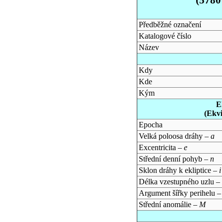
Předběžné označení
Katalogové číslo
Název
Kdy
Kde
Kým
E
(Ekv
Epocha
Velká poloosa dráhy –
a
Excentricita –
e
Střední denní pohyb –
n
Sklon dráhy k ekliptice –
i
Délka vzestupného uzlu –
Argument šířky perihelu 
Střední anomálie –
M