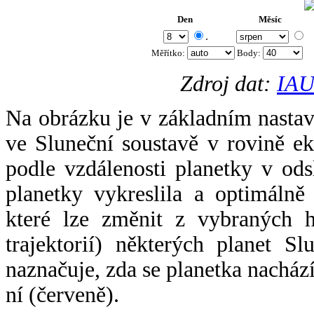
Den
Měsíc
.
Měřítko:
Body
:
Zdroj dat:
IAU
Na obrázku je v základním nastav
ve Sluneční soustavě v rovině ek
podle vzdálenosti planetky v odsl
planetky vykreslila a optimálně
které lze změnit z vybraných h
trajektorií) některých planet Sl
naznačuje, zda se planetka nacház
ní (červeně).