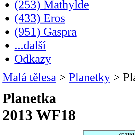
(253) Mathylde
(433) Eros
(951) Gaspra
...další
Odkazy
Malá tělesa
>
Planetky
>
Pl
Planetka
2013 WF18
(5780