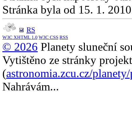
Stránka byla od 15. 1. 201
RS
W3C
XHTML 1.0
W3C
CSS
RSS
© 2026
Planety sluneční so
Vytištěno ze stránky projek
(
astronomia.zcu.cz/planety
Nahrávám...