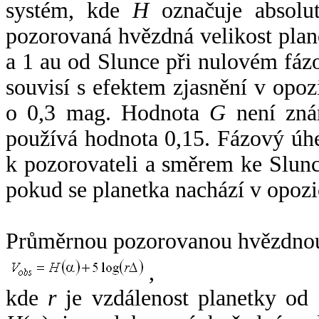
systém, kde
H
označuje absolut
pozorovaná hvězdná velikost plan
a 1 au od Slunce při nulovém fá
souvisí s efektem zjasnění v opoz
o 0,3 mag. Hodnota
G
není zná
používá hodnota 0,15. Fázový úh
k pozorovateli a směrem ke Slunc
pokud se planetka nachází v opozi
Průměrnou pozorovanou hvězdnou 
,
kde
r
je vzdálenost planetky od