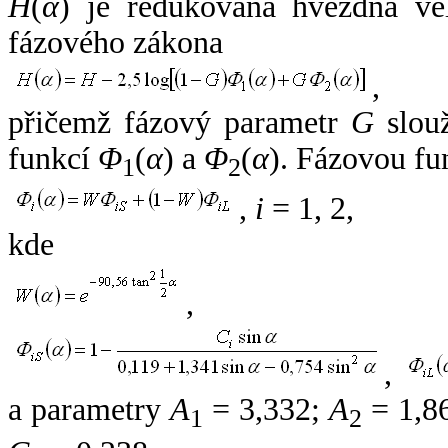
H
(
α
) je redukovaná hvězdná vel
fázového zákona
,
přičemž fázový parametr
G
slouž
funkcí
Φ
(
α
) a
Φ
(
α
). Fázovou fu
1
2
,
i
= 1, 2,
kde
,
,
a parametry
A
= 3,332;
A
= 1,8
1
2