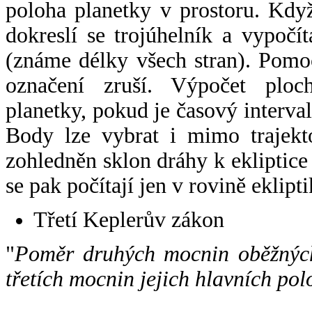
poloha planetky v prostoru. Kdy
dokreslí se trojúhelník a vypoč
(známe délky všech stran). Pomo
označení zruší. Výpočet ploch
planetky, pokud je časový interval
Body lze vybrat i mimo trajekto
zohledněn sklon dráhy k ekliptice
se pak počítají jen v rovině eklipti
Třetí Keplerův zákon
"
Poměr druhých mocnin oběžných
třetích mocnin jejich hlavních pol