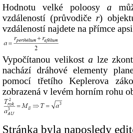
Hodnotu velké poloosy
a
může
vzdáleností (průvodiče
r
) objekt
vzdáleností najdete na přímce apsi
Vypočítanou velikost
a
lze zkont
nachází dráhové elementy plane
pomocí třetího Keplerova zák
zobrazená v levém horním rohu o
Stránka byla naposledy edi