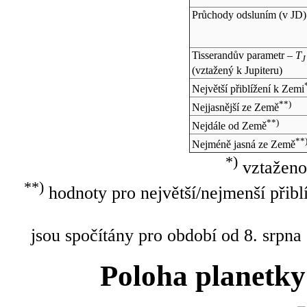
Průchody odsluním (v
JD
)
Tisserandův parametr –
T
J
(vztažený k Jupiteru)
Největší přiblížení k Zemi
**)
Nejjasnější ze Země
**)
Nejdále od Země
**
Nejméně jasná ze Země
*)
vztaženo
**)
hodnoty pro největší/nejmenší přibl
jsou spočítány pro období od 8. srpna
Poloha planetky