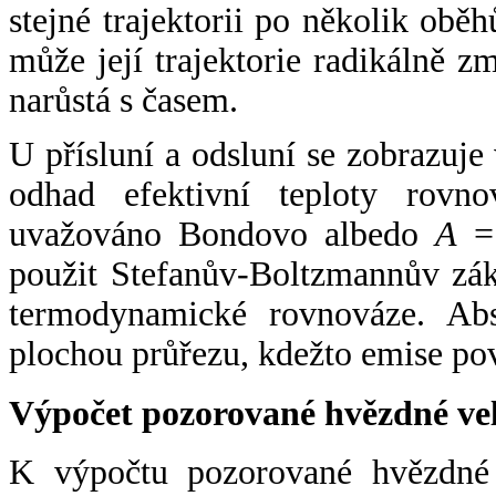
stejné trajektorii po několik oběh
může její trajektorie radikálně zm
narůstá s časem.
U přísluní a odsluní se zobrazuje
odhad efektivní teploty rovno
uvažováno Bondovo albedo
A
= 
použit Stefanův-Boltzmannův zák
termodynamické rovnováze. Abs
plochou průřezu, kdežto emise po
Výpočet pozorované hvězdné ve
K výpočtu pozorované hvězdné v