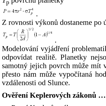
T
povrchu planetky
p
.
Z rovnosti výkonů dostaneme po 
.
Modelování vyjádření problemati
odpovídat realitě. Planetky nejso
samotný jejich povrch může mít v
přesto nám může vypočítaná hodn
vzdálenosti od Slunce.
Ověření Keplerových zákonů …