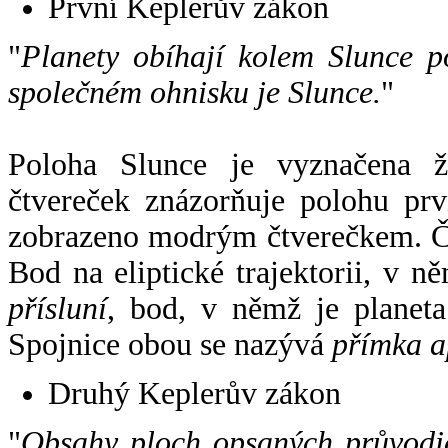
První Keplerův zákon
"
Planety obíhají kolem Slunce p
společném ohnisku je Slunce.
"
Poloha Slunce je vyznačena 
čtvereček znázorňuje polohu pr
zobrazeno modrým čtverečkem. Če
Bod na eliptické trajektorii, v n
přísluní
, bod, v němž je planet
Spojnice obou se nazývá
přímka a
Druhý Keplerův zákon
"
Obsahy ploch opsaných průvodič