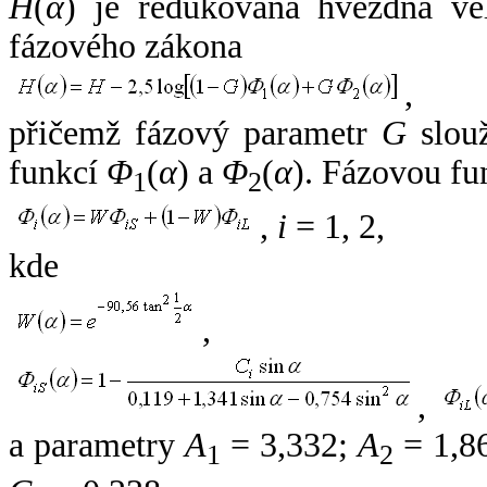
H
(
α
) je redukovaná hvězdná vel
fázového zákona
,
přičemž fázový parametr
G
slouž
funkcí
Φ
(
α
) a
Φ
(
α
). Fázovou fu
1
2
,
i
= 1, 2,
kde
,
,
a parametry
A
= 3,332;
A
= 1,8
1
2