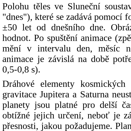
Polohu těles ve Sluneční sousta
"dnes"), které se zadává pomocí 
±50 let od dnešního dne. Obráz
hodnot. Po spuštění animace (zpě
mění v intervalu den, měsíc ne
animace je závislá na době potř
0,5-0,8 s).
Dráhové elementy kosmických t
gravitace Jupitera a Saturna neu
planety jsou platné pro delší č
obtížné jejich určení, neboť je 
přesnosti, jakou požadujeme. Pla