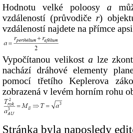
Hodnotu velké poloosy
a
může
vzdáleností (průvodiče
r
) objekt
vzdáleností najdete na přímce apsi
Vypočítanou velikost
a
lze zkont
nachází dráhové elementy plane
pomocí třetího Keplerova zák
zobrazená v levém horním rohu o
Stránka byla naposledy edi