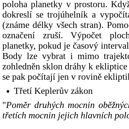
poloha planetky v prostoru. Kdy
dokreslí se trojúhelník a vypoč
(známe délky všech stran). Pomo
označení zruší. Výpočet ploch
planetky, pokud je časový interval
Body lze vybrat i mimo trajekto
zohledněn sklon dráhy k ekliptice
se pak počítají jen v rovině eklipti
Třetí Keplerův zákon
"
Poměr druhých mocnin oběžných
třetích mocnin jejich hlavních pol