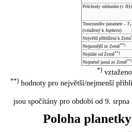
Průchody odsluním (v
JD
)
Tisserandův parametr –
T
J
(vztažený k Jupiteru)
Největší přiblížení k Zemi
**)
Nejjasnější ze Země
**)
Nejdále od Země
**
Nejméně jasná ze Země
*)
vztaženo
**)
hodnoty pro největší/nejmenší přibl
jsou spočítány pro období od 9. srpna
Poloha planetky