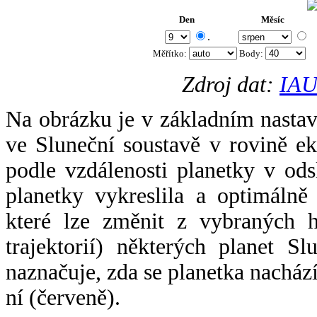
Den
Měsíc
.
Měřítko:
Body
:
Zdroj dat:
IAU
Na obrázku je v základním nastav
ve Sluneční soustavě v rovině ek
podle vzdálenosti planetky v odsl
planetky vykreslila a optimálně
které lze změnit z vybraných h
trajektorií) některých planet Sl
naznačuje, zda se planetka nacház
ní (červeně).