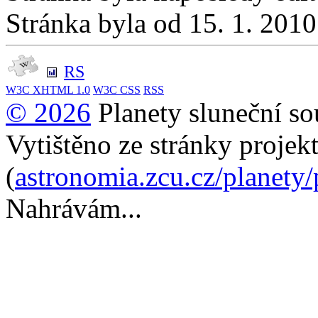
Stránka byla od 15. 1. 201
RS
W3C
XHTML 1.0
W3C
CSS
RSS
© 2026
Planety sluneční so
Vytištěno ze stránky projek
(
astronomia.zcu.cz/planety
Nahrávám...