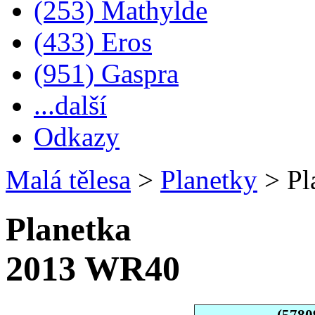
(253) Mathylde
(433) Eros
(951) Gaspra
...další
Odkazy
Malá tělesa
>
Planetky
>
Pl
Planetka
2013 WR40
(5780