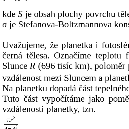
kde
S
je obsah plochy povrchu těl
σ
je Stefanova-Boltzmannova kons
Uvažujeme, že planetka i fotosfér
černá tělesa. Označíme teplotu 
Slunce
R
(696 tisíc km), poloměr
vzdálenost mezi Sluncem a plane
Na planetku dopadá část tepelnéh
Tuto část vypočítáme jako pomě
vzdálenosti planetky, tzn.