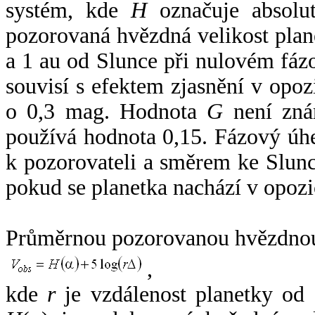
systém, kde
H
označuje absolut
pozorovaná hvězdná velikost plan
a 1 au od Slunce při nulovém fá
souvisí s efektem zjasnění v opoz
o 0,3 mag. Hodnota
G
není zná
používá hodnota 0,15. Fázový úh
k pozorovateli a směrem ke Slunc
pokud se planetka nachází v opozi
Průměrnou pozorovanou hvězdnou 
,
kde
r
je vzdálenost planetky od