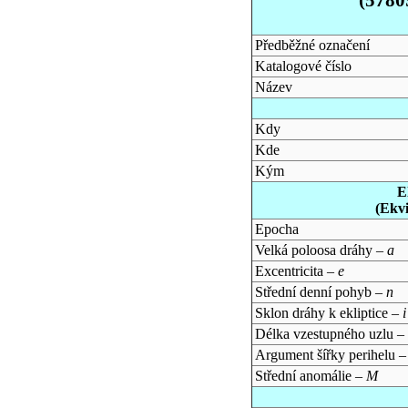
Předběžné označení
Katalogové číslo
Název
Kdy
Kde
Kým
E
(Ekv
Epocha
Velká poloosa dráhy –
a
Excentricita –
e
Střední denní pohyb –
n
Sklon dráhy k ekliptice –
i
Délka vzestupného uzlu –
Argument šířky perihelu 
Střední anomálie –
M