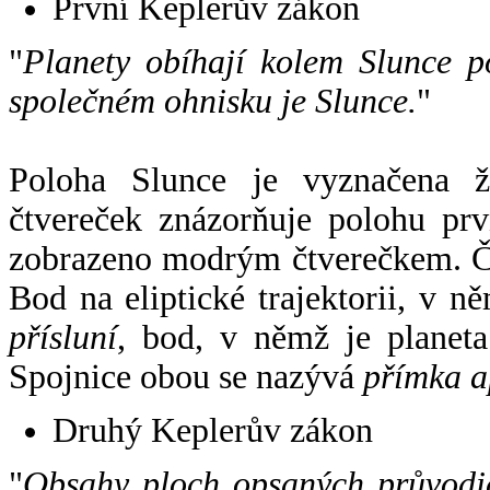
První Keplerův zákon
"
Planety obíhají kolem Slunce p
společném ohnisku je Slunce.
"
Poloha Slunce je vyznačena 
čtvereček znázorňuje polohu pr
zobrazeno modrým čtverečkem. Če
Bod na eliptické trajektorii, v n
přísluní
, bod, v němž je planet
Spojnice obou se nazývá
přímka a
Druhý Keplerův zákon
"
Obsahy ploch opsaných průvodič