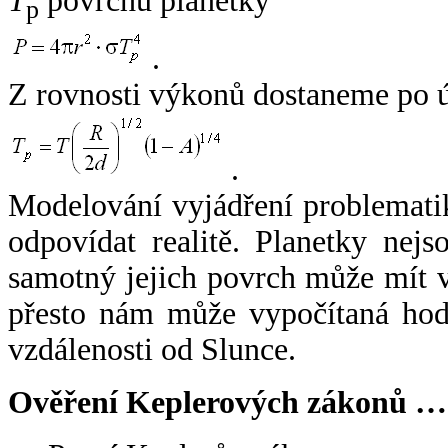
T
povrchu planetky
p
.
Z rovnosti výkonů dostaneme po 
.
Modelování vyjádření problemati
odpovídat realitě. Planetky nejso
samotný jejich povrch může mít v
přesto nám může vypočítaná hodn
vzdálenosti od Slunce.
Ověření Keplerových zákonů …