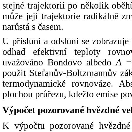
stejné trajektorii po několik oběh
může její trajektorie radikálně zm
narůstá s časem.
U přísluní a odsluní se zobrazuje
odhad efektivní teploty rovno
uvažováno Bondovo albedo
A
= 
použit Stefanův-Boltzmannův zák
termodynamické rovnováze. Abs
plochou průřezu, kdežto emise po
Výpočet pozorované hvězdné ve
K výpočtu pozorované hvězdné v