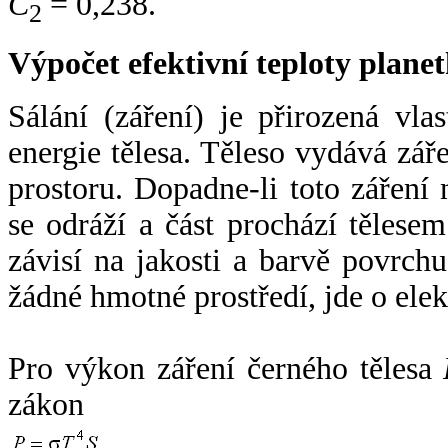
C
= 0,238.
2
Výpočet efektivní teploty plan
Sálání (záření) je přirozená vla
energie tělesa. Těleso vydává zá
prostoru. Dopadne-li toto záření n
se odráží a část prochází tělesem
závisí na jakosti a barvě povrch
žádné hmotné prostředí, jde o ele
Pro výkon záření černého tělesa
zákon