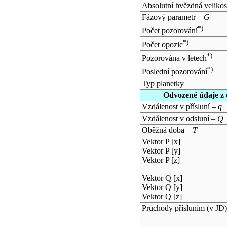
Absolutní hvězdná velikos
Fázový parametr –
G
*)
Počet pozorování
*)
Počet opozic
*)
Pozorována v letech
*)
Poslední pozorování
Typ planetky
Odvozené údaje z 
Vzdálenost v přísluní –
q
Vzdálenost v odsluní –
Q
Oběžná doba –
T
Vektor P [x]
Vektor P [y]
Vektor P [z]
Vektor Q [x]
Vektor Q [y]
Vektor Q [z]
Průchody přísluním (v
JD
)