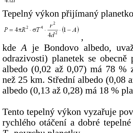
Tepelný výkon přijímaný planetko
,
kde
A
je Bondovo albedo, uvaž
odrazivosti) planetek se obecně
albedo (0,02 až 0,07) má 78 % z
než 25 km. Střední albedo (0,08 
albedo (0,13 až 0,28) má 18 % pla
Tento tepelný výkon vyzařuje po
rychlého otáčení a dobré tepelné