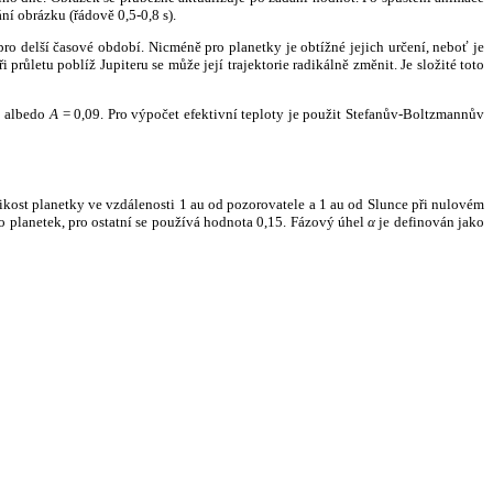
ní obrázku (řádově 0,5-0,8 s).
ro delší časové období. Nicméně pro planetky je obtížné jejich určení, neboť je
růletu poblíž Jupiteru se může její trajektorie radikálně změnit. Je složité toto
o albedo
A
= 0,09. Pro výpočet efektivní teploty je použit Stefanův-Boltzmannův
kost planetky ve vzdálenosti 1 au od pozorovatele a 1 au od Slunce při nulovém
planetek, pro ostatní se používá hodnota 0,15. Fázový úhel
α
je definován jako