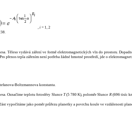
,
i
= 1, 2
238.
tělesa. Těleso vydává záření ve formě elektromagnetických vln do prostoru. Dopadne-l
u. Pro přenos tepla zářením není potřeba žádné hmotné prostředí, jde o elektromagnet
tefanova-Boltzmannova konstanta.
tělesa. Označíme teplotu fotosféry Slunce
T
(5 780 K), poloměr Slunce
R
(696 tisíc k
část vypočítáme jako poměr průřezu planetky a povrchu koule ve vzdálenosti plane