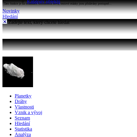
Katalogy objektů
Tato funkce je na stránkách Astronomia nová, testové otázky jsou přidávány postupně...
Novinky
Hledání
Zadejte text, který chcete hledat
Planetky
Dráhy
Vlastnosti
Vznik a vývoj
Seznam
Hledání
Statistika
Analýza