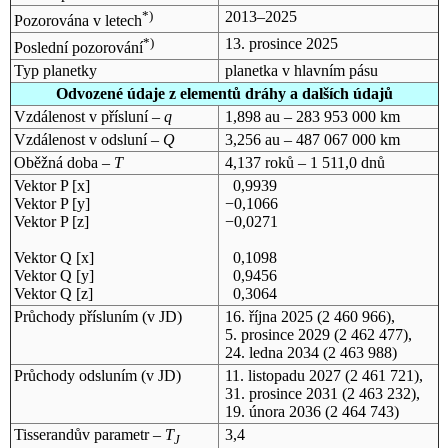
*)
2013–2025
Pozorována v letech
*)
13. prosince 2025
Poslední pozorování
Typ planetky
planetka v hlavním pásu
Odvozené údaje z elementů dráhy a dalších údajů
Vzdálenost v přísluní –
q
1,898 au – 283 953 000 km
Vzdálenost v odsluní –
Q
3,256 au – 487 067 000 km
Oběžná doba –
T
4,137 roků – 1 511,0 dnů
Vektor P [x]
0,9939
Vektor P [y]
−0,1066
Vektor P [z]
−0,0271
Vektor Q [x]
0,1098
Vektor Q [y]
0,9456
Vektor Q [z]
0,3064
Průchody přísluním (v
JD
)
16. října 2025
(2 460 966),
5. prosince 2029
(2 462 477),
24. ledna 2034
(2 463 988)
Průchody odsluním (v
JD
)
11. listopadu 2027
(2 461 721),
31. prosince 2031
(2 463 232),
19. února 2036
(2 464 743)
Tisserandův parametr –
T
3,4
J