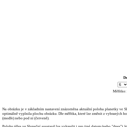
D
Měřítko
Na obrázku je v základním nastavení znázorněna aktuální poloha planetky ve Slun
optimálně vyplnila plochu obrázku. Dle měřítka, které lze změnit z vybraných hod
(modře) nebo pod ní (červeně).
Polohu těles ve Sluneční soustavě lze vykreslit i pro jiné datum (nebo "dnes")