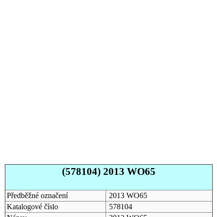
(578104) 2013 WO65
Předběžné označení
2013 WO65
Katalogové číslo
578104