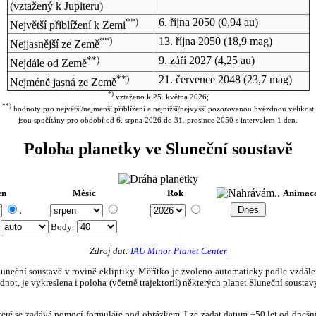
(vztažený k Jupiteru)
**)
6. října 2050
(0,94 au)
Největší přiblížení k Zemi
**)
13. října 2050
(18,9 mag)
Nejjasnější ze Země
**)
9. září 2027
(4,25 au)
Nejdále od Země
**)
21. července 2048
(23,7 mag)
Nejméně jasná ze Země
*)
vztaženo k 25. května 2026;
**)
hodnoty pro největší/nejmenší přiblížení a nejnižší/nejvyšší pozorovanou hvězdnou velikost
jsou spočítány pro období od 6. srpna 2026 do 31. prosince 2050 s intervalem 1 den.
Poloha planetky ve Sluneční soustavě
en
Měsíc
Rok
Animac
.
:
Body
:
Zdroj dat:
IAU Minor Planet Center
eční soustavě v rovině ekliptiky. Měřítko je zvoleno automaticky podle vzdálenost
not, je vykreslena i poloha (včetně trajektorií) některých planet Sluneční soustavy
, které se zadává pomocí formuláře pod obrázkem. Lze zadat datum ±50 let od dneš