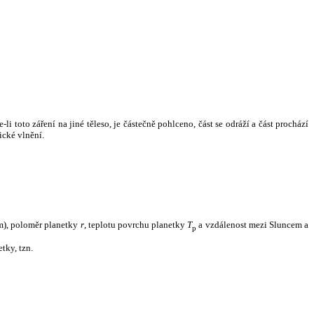
i toto záření na jiné těleso, je částečně pohlceno, část se odráží a část prochází
ické vlnění.
m), poloměr planetky
r
, teplotu povrchu planetky
T
a vzdálenost mezi Sluncem a
p
tky, tzn.