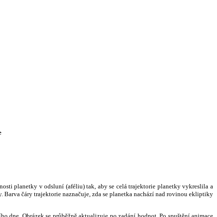
e
i planetky v odsluní (aféliu) tak, aby se celá trajektorie planetky vykreslila a
. Barva čáry trajektorie naznačuje, zda se planetka nachází nad rovinou ekliptiky
ního dne. Obrázek se průběžně aktualizuje po zadání hodnot. Po spuštění animace