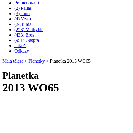
Pojmenování
(2) Pallas
(3) Juno
(4) Vesta
(243) Ida
(253) Mathylde
(433) Eros
(951) Gaspra
...další
Odkazy
Malá tělesa
>
Planetky
>
Planetka 2013 WO65
Planetka
2013 WO65