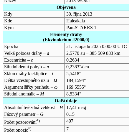
Název
2013 WO65
Objevena
Kdy
30. října 2013
Kde
Haleakala
Kým
Pan-STARRS 1
Elementy dráhy
(Ekvinokcium J2000,0)
Epocha
21. listopadu 2025 0:00:00 UTC
Velká poloosa dráhy –
a
2,5770 au – 385 509 883 km
Excentricita –
e
0,2634
Střední denní pohyb –
n
0,2383°/den
Sklon dráhy k ekliptice –
i
5,5418°
Délka vzestupného uzlu –
Ω
184,1594°
Argument šířky perihelu –
ω
169,5555°
Střední anomálie –
M
8,5334°
Další údaje
Absolutní hvězdná velikost –
H
17,41 mag
Fázový parametr –
G
0,15
*)
407
Počet pozorování
*)
7
Počet opozic