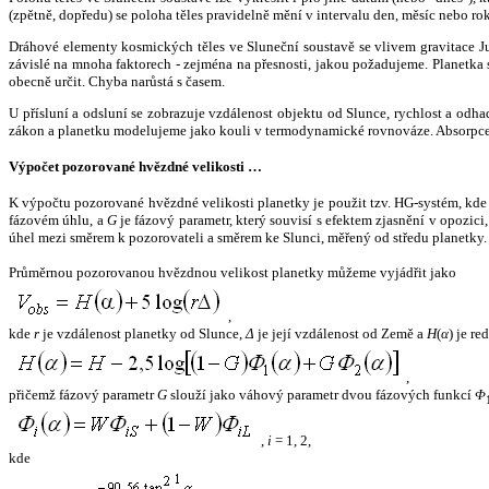
(zpětně, dopředu) se poloha těles pravidelně mění v intervalu den, měsíc nebo ro
Dráhové elementy kosmických těles ve Sluneční soustavě se vlivem gravitace Jup
závislé na mnoha faktorech - zejména na přesnosti, jakou požadujeme. Planetka se
obecně určit. Chyba narůstá s časem.
U přísluní a odsluní se zobrazuje vzdálenost objektu od Slunce, rychlost a od
zákon a planetku modelujeme jako kouli v termodynamické rovnováze. Absorpce 
Výpočet pozorované hvězdné velikosti …
K výpočtu pozorované hvězdné velikosti planetky je použit tzv. HG-systém, kd
fázovém úhlu, a
G
je fázový parametr, který souvisí s efektem zjasnění v opozic
úhel mezi směrem k pozorovateli a směrem ke Slunci, měřený od středu planetky. 
Průměrnou pozorovanou hvězdnou velikost planetky můžeme vyjádřit jako
,
kde
r
je vzdálenost planetky od Slunce,
Δ
je její vzdálenost od Země a
H
(
α
) je r
,
přičemž fázový parametr
G
slouží jako váhový parametr dvou fázových funkcí
Φ
,
i
= 1, 2,
kde