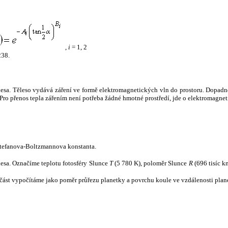
,
i
= 1, 2
238.
tělesa. Těleso vydává záření ve formě elektromagnetických vln do prostoru. Dopadne-l
u. Pro přenos tepla zářením není potřeba žádné hmotné prostředí, jde o elektromagnet
tefanova-Boltzmannova konstanta.
tělesa. Označíme teplotu fotosféry Slunce
T
(5 780 K), poloměr Slunce
R
(696 tisíc k
část vypočítáme jako poměr průřezu planetky a povrchu koule ve vzdálenosti plane