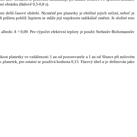
ní obrázku (řádově 0,5-0,8 s).
ro delší časové období. Nicméně pro planetky je obtížné jejich určení, neboť je
růletu poblíž Jupiteru se může její trajektorie radikálně změnit. Je složité toto
o albedo
A
= 0,09. Pro výpočet efektivní teploty je použit Stefanův-Boltzmannův
kost planetky ve vzdálenosti 1 au od pozorovatele a 1 au od Slunce při nulovém
planetek, pro ostatní se používá hodnota 0,15. Fázový úhel
α
je definován jako