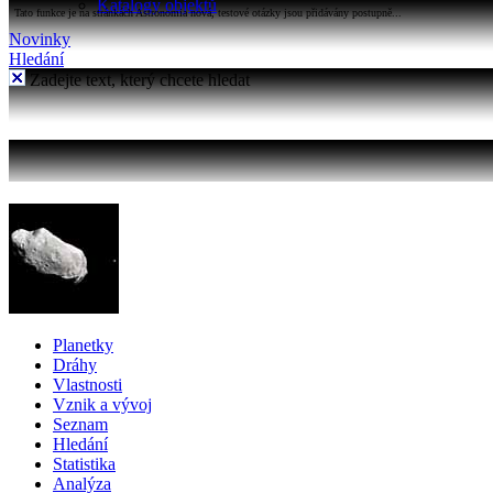
Katalogy objektů
Tato funkce je na stránkách Astronomia nová, testové otázky jsou přidávány postupně...
Novinky
Hledání
Zadejte text, který chcete hledat
Planetky
Dráhy
Vlastnosti
Vznik a vývoj
Seznam
Hledání
Statistika
Analýza