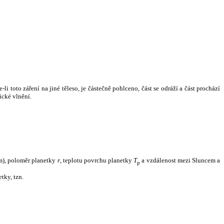
i toto záření na jiné těleso, je částečně pohlceno, část se odráží a část prochází
ické vlnění.
m), poloměr planetky
r
, teplotu povrchu planetky
T
a vzdálenost mezi Sluncem a
p
tky, tzn.