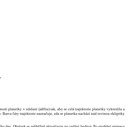
e
i planetky v odsluní (aféliu) tak, aby se celá trajektorie planetky vykreslila a
. Barva čáry trajektorie naznačuje, zda se planetka nachází nad rovinou ekliptiky
ního dne. Obrázek se průběžně aktualizuje po zadání hodnot. Po spuštění animace