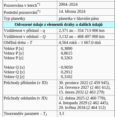
*)
2004–2024
Pozorována v letech
*)
14. března 2024
Poslední pozorování
Typ planetky
planetka v hlavním pásu
Odvozené údaje z elementů dráhy a dalších údajů
Vzdálenost v přísluní –
q
2,371 au – 354 713 000 km
Vzdálenost v odsluní –
Q
3,132 au – 468 497 000 km
Oběžná doba –
T
4,564 roků – 1 667,0 dnů
Vektor P [x]
0,3890
Vektor P [y]
0,8615
Vektor P [z]
0,3263
Vektor Q [x]
−0,9050
Vektor Q [y]
0,2912
Vektor Q [z]
0,3102
Průchody přísluním (v
JD
)
30. prosince 2022
(2 459 945),
24. července 2027
(2 461 612),
15. února 2032
(2 463 279)
Průchody odsluním (v
JD
)
12. dubna 2025
(2 460 778),
4. listopadu 2029
(2 462 445),
29. května 2034
(2 464 112)
Tisserandův parametr –
T
3,3
J