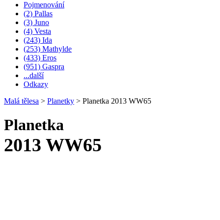
Pojmenování
(2) Pallas
(3) Juno
(4) Vesta
(243) Ida
(253) Mathylde
(433) Eros
(951) Gaspra
...další
Odkazy
Malá tělesa
>
Planetky
>
Planetka 2013 WW65
Planetka
2013 WW65