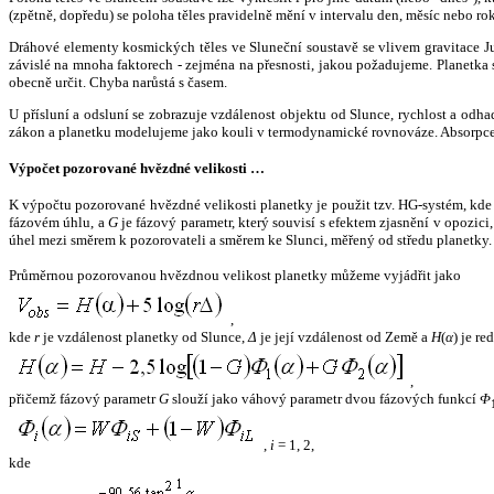
(zpětně, dopředu) se poloha těles pravidelně mění v intervalu den, měsíc nebo ro
Dráhové elementy kosmických těles ve Sluneční soustavě se vlivem gravitace Jup
závislé na mnoha faktorech - zejména na přesnosti, jakou požadujeme. Planetka se
obecně určit. Chyba narůstá s časem.
U přísluní a odsluní se zobrazuje vzdálenost objektu od Slunce, rychlost a od
zákon a planetku modelujeme jako kouli v termodynamické rovnováze. Absorpce 
Výpočet pozorované hvězdné velikosti …
K výpočtu pozorované hvězdné velikosti planetky je použit tzv. HG-systém, kd
fázovém úhlu, a
G
je fázový parametr, který souvisí s efektem zjasnění v opozic
úhel mezi směrem k pozorovateli a směrem ke Slunci, měřený od středu planetky. 
Průměrnou pozorovanou hvězdnou velikost planetky můžeme vyjádřit jako
,
kde
r
je vzdálenost planetky od Slunce,
Δ
je její vzdálenost od Země a
H
(
α
) je r
,
přičemž fázový parametr
G
slouží jako váhový parametr dvou fázových funkcí
Φ
,
i
= 1, 2,
kde