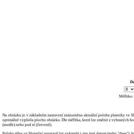
D
Měřítko
Na obrázku je v základním nastavení znázorněna aktuální poloha planetky ve Slun
optimálně vyplnila plochu obrázku. Dle měřítka, které lze změnit z vybraných hod
(modře) nebo pod ní (červeně).
Polohu těles ve Sluneční soustavě lze vykreslit i pro jiné datum (nebo "dnes")