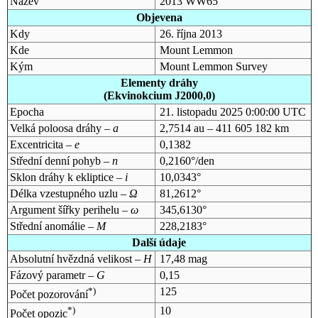
Název
2013 WW65
Objevena
Kdy
26. října 2013
Kde
Mount Lemmon
Kým
Mount Lemmon Survey
Elementy dráhy
(Ekvinokcium J2000,0)
Epocha
21. listopadu 2025 0:00:00 UTC
Velká poloosa dráhy –
a
2,7514 au – 411 605 182 km
Excentricita –
e
0,1382
Střední denní pohyb –
n
0,2160°/den
Sklon dráhy k ekliptice –
i
10,0343°
Délka vzestupného uzlu –
Ω
81,2612°
Argument šířky perihelu –
ω
345,6130°
Střední anomálie –
M
228,2183°
Další údaje
Absolutní hvězdná velikost –
H
17,48 mag
Fázový parametr –
G
0,15
*)
125
Počet pozorování
*)
10
Počet opozic