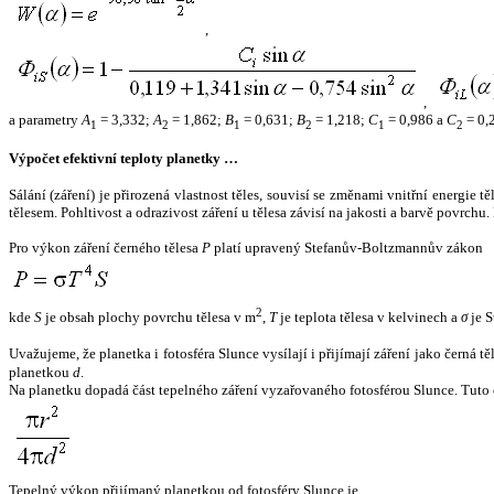
,
,
a parametry
A
= 3,332;
A
= 1,862;
B
= 0,631;
B
= 1,218;
C
= 0,986 a
C
= 0,
1
2
1
2
1
2
Výpočet efektivní teploty planetky …
Sálání (záření) je přirozená vlastnost těles, souvisí se změnami vnitřní energie 
tělesem. Pohltivost a odrazivost záření u tělesa závisí na jakosti a barvě povrch
Pro výkon záření černého tělesa
P
platí upravený Stefanův-Boltzmannův zákon
2
kde
S
je obsah plochy povrchu tělesa v m
,
T
je teplota tělesa v kelvinech a
σ
je S
Uvažujeme, že planetka i fotosféra Slunce vysílají i přijímají záření jako černá 
planetkou
d
.
Na planetku dopadá část tepelného záření vyzařovaného fotosférou Slunce. Tuto 
Tepelný výkon přijímaný planetkou od fotosféry Slunce je