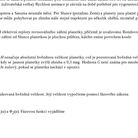
k (uživatelská volba). Rychlost animace je závislá na době potřebné pro vygenerová
itera a Saturna neustále mění. Pro Slunce (potažmo Zemi) a planety jsou platné p
 může pohybovat po zhruba stále stejné trajektorii po několik oběhů, nicméně při p
had efektivní teploty rovnovážného záření planetky, přičemž je uvažováno Bondov
záření od Slunce planetkou je plochou průřezu, kdežto emise povrchem koule.
e
H
označuje absolutní hvězdnou velikost planetky, což je pozorovaná hvězdná veli
i, kdy se jasnost planetky zvýší zhruba o 0,3 mag. Hodnota
G
není známa pro mnoho 
Je nulový, pokud se planetka nachází v opozici.
edukovaná hvězdná velikost. Její velikost vypočteme pomocí fázového zákona
(
α
) a
Φ
(
α
). Fázovou funkci vyjádříme
1
2