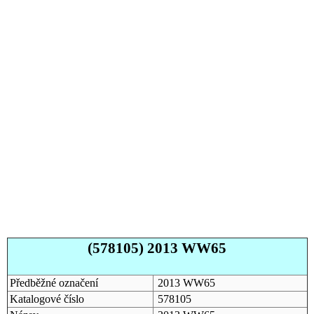
(578105) 2013 WW65
Předběžné označení
2013 WW65
Katalogové číslo
578105