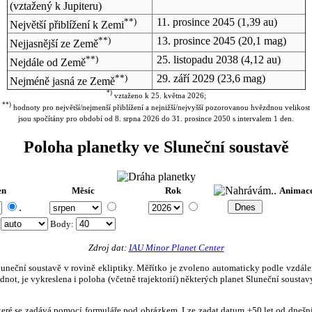
(vztažený k Jupiteru)
**)
11. prosince 2045
(1,39 au)
Největší přiblížení k Zemi
**)
13. prosince 2045
(20,1 mag)
Nejjasnější ze Země
**)
25. listopadu 2038
(4,12 au)
Nejdále od Země
**)
29. září 2029
(23,6 mag)
Nejméně jasná ze Země
*)
vztaženo k 25. května 2026;
**)
hodnoty pro největší/nejmenší přiblížení a nejnižší/nejvyšší pozorovanou hvězdnou velikost
jsou spočítány pro období od 8. srpna 2026 do 31. prosince 2050 s intervalem 1 den.
Poloha planetky ve Sluneční soustavě
en
Měsíc
Rok
Animac
.
:
Body
:
Zdroj dat:
IAU Minor Planet Center
eční soustavě v rovině ekliptiky. Měřítko je zvoleno automaticky podle vzdálenost
not, je vykreslena i poloha (včetně trajektorií) některých planet Sluneční soustavy
, které se zadává pomocí formuláře pod obrázkem. Lze zadat datum ±50 let od dneš