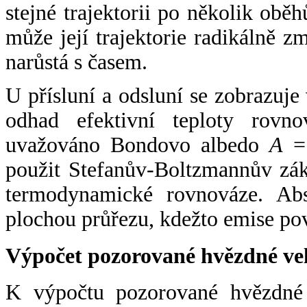
stejné trajektorii po několik oběh
může její trajektorie radikálně zm
narůstá s časem.
U přísluní a odsluní se zobrazuje
odhad efektivní teploty rovno
uvažováno Bondovo albedo
A
= 
použit Stefanův-Boltzmannův zák
termodynamické rovnováze. Abs
plochou průřezu, kdežto emise po
Výpočet pozorované hvězdné ve
K výpočtu pozorované hvězdné v