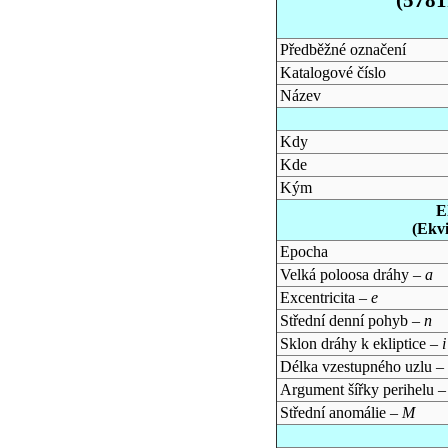
Předběžné označení
Katalogové číslo
Název
Kdy
Kde
Kým
E
(Ekv
Epocha
Velká poloosa dráhy –
a
Excentricita –
e
Střední denní pohyb –
n
Sklon dráhy k ekliptice –
i
Délka vzestupného uzlu –
Argument šířky perihelu 
Střední anomálie –
M