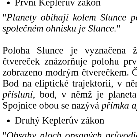
První Keplerův zákon
"
Planety obíhají kolem Slunce p
společném ohnisku je Slunce.
"
Poloha Slunce je vyznačena 
čtvereček znázorňuje polohu pr
zobrazeno modrým čtverečkem. Če
Bod na eliptické trajektorii, v n
přísluní
, bod, v němž je planet
Spojnice obou se nazývá
přímka a
Druhý Keplerův zákon
"
Obsahy ploch opsaných průvodič