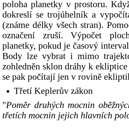
poloha planetky v prostoru. Kdy
dokreslí se trojúhelník a vypoč
(známe délky všech stran). Pomo
označení zruší. Výpočet ploch
planetky, pokud je časový interval
Body lze vybrat i mimo trajekto
zohledněn sklon dráhy k ekliptice
se pak počítají jen v rovině eklipti
Třetí Keplerův zákon
"
Poměr druhých mocnin oběžných
třetích mocnin jejich hlavních pol