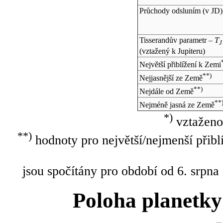
Průchody odsluním (v
JD
)
Tisserandův parametr –
T
J
(vztažený k Jupiteru)
Největší přiblížení k Zemi
**)
Nejjasnější ze Země
**)
Nejdále od Země
**
Nejméně jasná ze Země
*)
vztaženo
**)
hodnoty pro největší/nejmenší přibl
jsou spočítány pro období od 6. srpna
Poloha planetky