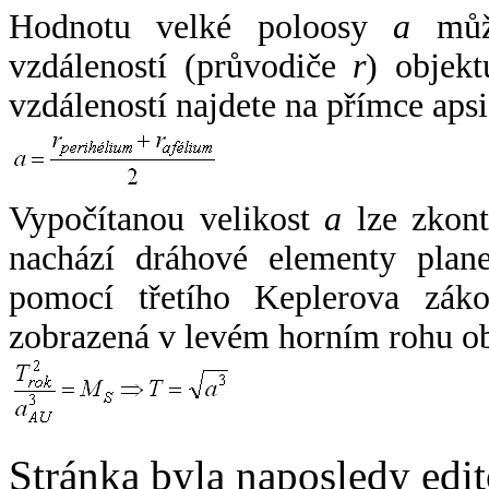
Hodnotu velké poloosy
a
může
vzdáleností (průvodiče
r
) objekt
vzdáleností najdete na přímce apsi
Vypočítanou velikost
a
lze zkont
nachází dráhové elementy plane
pomocí třetího Keplerova zák
zobrazená v levém horním rohu o
Stránka byla naposledy edi