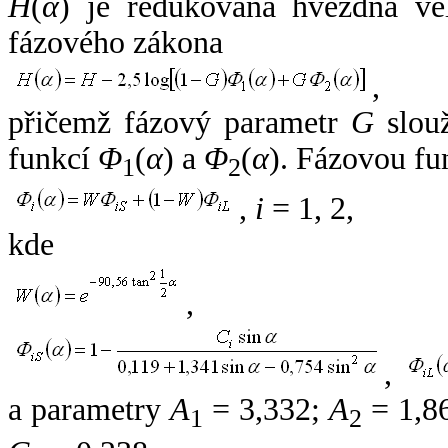
H
(
α
) je redukovaná hvězdná vel
fázového zákona
,
přičemž fázový parametr
G
slouž
funkcí
Φ
(
α
) a
Φ
(
α
). Fázovou fu
1
2
,
i
= 1, 2,
kde
,
,
a parametry
A
= 3,332;
A
= 1,8
1
2