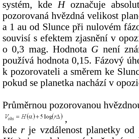
systém, kde
H
označuje absolut
pozorovaná hvězdná velikost plan
a 1 au od Slunce při nulovém fá
souvisí s efektem zjasnění v opoz
o 0,3 mag. Hodnota
G
není zná
používá hodnota 0,15. Fázový úh
k pozorovateli a směrem ke Slunc
pokud se planetka nachází v opozi
Průměrnou pozorovanou hvězdnou 
,
kde
r
je vzdálenost planetky od