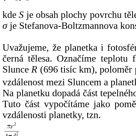
kde
S
je obsah plochy povrchu těl
σ
je Stefanova-Boltzmannova kons
Uvažujeme, že planetka i fotosfér
černá tělesa. Označíme teplotu 
Slunce
R
(696 tisíc km), poloměr
vzdálenost mezi Sluncem a plane
Na planetku dopadá část tepelnéh
Tuto část vypočítáme jako pomě
vzdálenosti planetky, tzn.