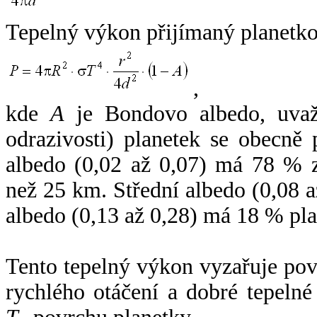
Tepelný výkon přijímaný planetko
,
kde
A
je Bondovo albedo, uvaž
odrazivosti) planetek se obecně
albedo (0,02 až 0,07) má 78 % z
než 25 km. Střední albedo (0,08 
albedo (0,13 až 0,28) má 18 % pla
Tento tepelný výkon vyzařuje po
rychlého otáčení a dobré tepelné