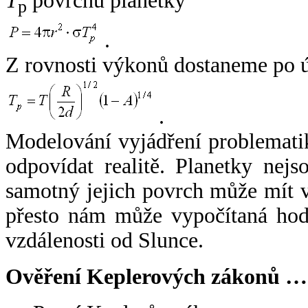
T
povrchu planetky
p
.
Z rovnosti výkonů dostaneme po 
.
Modelování vyjádření problemati
odpovídat realitě. Planetky nejso
samotný jejich povrch může mít v
přesto nám může vypočítaná hodn
vzdálenosti od Slunce.
Ověření Keplerových zákonů …