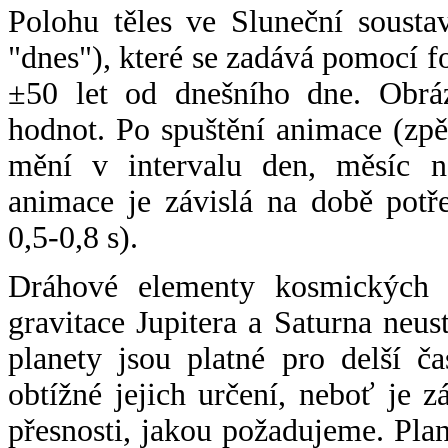
Polohu těles ve Sluneční sousta
"dnes"), které se zadává pomocí 
±50 let od dnešního dne. Obráz
hodnot. Po spuštění animace (zpě
mění v intervalu den, měsíc ne
animace je závislá na době potř
0,5-0,8 s).
Dráhové elementy kosmických t
gravitace Jupitera a Saturna neu
planety jsou platné pro delší č
obtížné jejich určení, neboť je 
přesnosti, jakou požadujeme. Pla