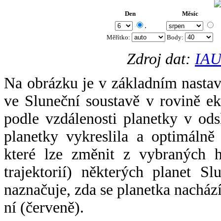
Den
Měsíc
.
Měřítko:
Body
:
Zdroj dat:
IAU
Na obrázku je v základním nastav
ve Sluneční soustavě v rovině ek
podle vzdálenosti planetky v odsl
planetky vykreslila a optimálně
které lze změnit z vybraných h
trajektorií) některých planet Sl
naznačuje, zda se planetka nacház
ní (červeně).