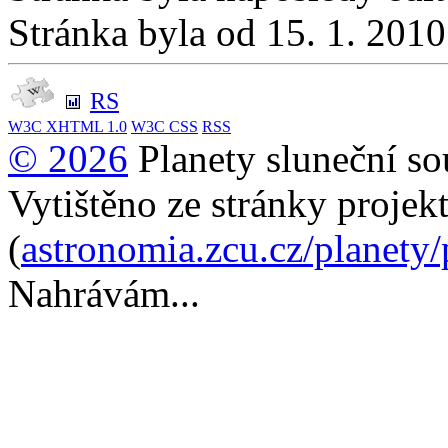
Stránka byla od 15. 1. 201
RS
W3C
XHTML 1.0
W3C
CSS
RSS
© 2026
Planety sluneční so
Vytištěno ze stránky projek
(
astronomia.zcu.cz/planety
Nahrávám...