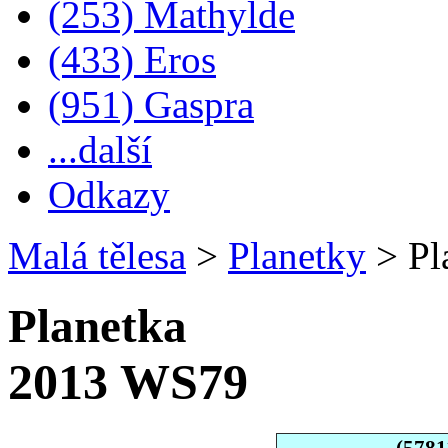
(253) Mathylde
(433) Eros
(951) Gaspra
...další
Odkazy
Malá tělesa
>
Planetky
>
Pl
Planetka
2013 WS79
(578