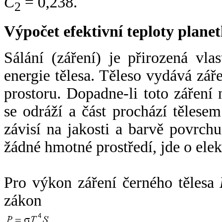
C
= 0,238.
2
Výpočet efektivní teploty plan
Sálání (záření) je přirozená vla
energie tělesa. Těleso vydává zá
prostoru. Dopadne-li toto záření n
se odráží a část prochází tělesem
závisí na jakosti a barvě povrch
žádné hmotné prostředí, jde o ele
Pro výkon záření černého tělesa
zákon