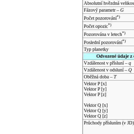
Absolutní hvězdná velikos
Fázový parametr –
G
*)
Počet pozorování
*)
Počet opozic
*)
Pozorována v letech
*)
Poslední pozorování
Typ planetky
Odvozené údaje z 
Vzdálenost v přísluní –
q
Vzdálenost v odsluní –
Q
Oběžná doba –
T
Vektor P [x]
Vektor P [y]
Vektor P [z]
Vektor Q [x]
Vektor Q [y]
Vektor Q [z]
Průchody přísluním (v
JD
)