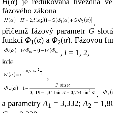
H
(
α
) je redukovaná hvězdná vel
fázového zákona
,
přičemž fázový parametr
G
slouž
funkcí
Φ
(
α
) a
Φ
(
α
). Fázovou fu
1
2
,
i
= 1, 2,
kde
,
,
a parametry
A
= 3,332;
A
= 1,8
1
2