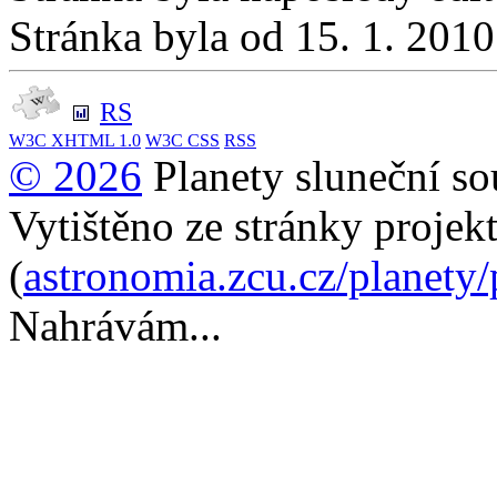
Stránka byla od 15. 1. 201
RS
W3C
XHTML 1.0
W3C
CSS
RSS
© 2026
Planety sluneční so
Vytištěno ze stránky projek
(
astronomia.zcu.cz/planety
Nahrávám...