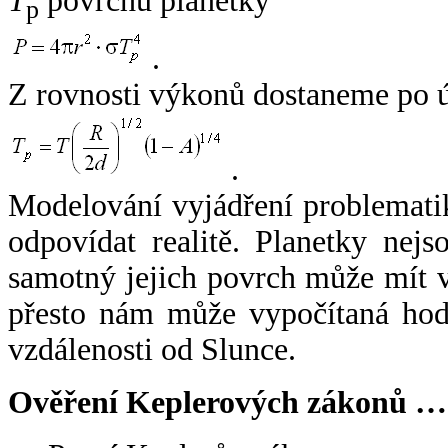
T
povrchu planetky
p
.
Z rovnosti výkonů dostaneme po 
.
Modelování vyjádření problemati
odpovídat realitě. Planetky nejso
samotný jejich povrch může mít v
přesto nám může vypočítaná hodn
vzdálenosti od Slunce.
Ověření Keplerových zákonů …