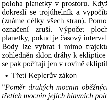
poloha planetky v prostoru. Kdy
dokreslí se trojúhelník a vypoč
(známe délky všech stran). Pomo
označení zruší. Výpočet ploch
planetky, pokud je časový interval
Body lze vybrat i mimo trajekto
zohledněn sklon dráhy k ekliptice
se pak počítají jen v rovině eklipti
Třetí Keplerův zákon
"
Poměr druhých mocnin oběžných
třetích mocnin jejich hlavních pol