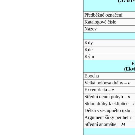
Předběžné označení
Katalogové číslo
Název
Kdy
Kde
Kým
E
(Ekv
Epocha
Velká poloosa dráhy –
a
Excentricita –
e
Střední denní pohyb –
n
Sklon dráhy k ekliptice –
i
Délka vzestupného uzlu –
Argument šířky perihelu 
Střední anomálie –
M