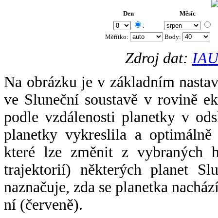
Den
Měsíc
.
Měřítko:
Body
:
Zdroj dat:
IAU
Na obrázku je v základním nastav
ve Sluneční soustavě v rovině ek
podle vzdálenosti planetky v odsl
planetky vykreslila a optimálně
které lze změnit z vybraných h
trajektorií) některých planet Sl
naznačuje, zda se planetka nacház
ní (červeně).