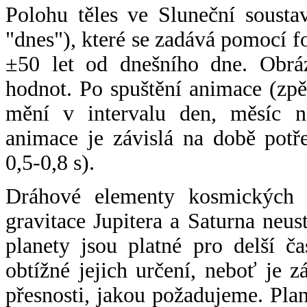
Polohu těles ve Sluneční sousta
"dnes"), které se zadává pomocí 
±50 let od dnešního dne. Obráz
hodnot. Po spuštění animace (zpě
mění v intervalu den, měsíc ne
animace je závislá na době potř
0,5-0,8 s).
Dráhové elementy kosmických t
gravitace Jupitera a Saturna neu
planety jsou platné pro delší č
obtížné jejich určení, neboť je 
přesnosti, jakou požadujeme. Pla