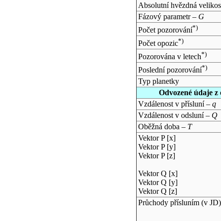
Absolutní hvězdná velikos
Fázový parametr –
G
*)
Počet pozorování
*)
Počet opozic
*)
Pozorována v letech
*)
Poslední pozorování
Typ planetky
Odvozené údaje z 
Vzdálenost v přísluní –
q
Vzdálenost v odsluní –
Q
Oběžná doba –
T
Vektor P [x]
Vektor P [y]
Vektor P [z]
Vektor Q [x]
Vektor Q [y]
Vektor Q [z]
Průchody přísluním (v
JD
)