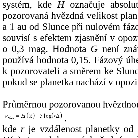
systém, kde
H
označuje absolut
pozorovaná hvězdná velikost plan
a 1 au od Slunce při nulovém fá
souvisí s efektem zjasnění v opoz
o 0,3 mag. Hodnota
G
není zná
používá hodnota 0,15. Fázový úh
k pozorovateli a směrem ke Slunc
pokud se planetka nachází v opozi
Průměrnou pozorovanou hvězdnou 
,
kde
r
je vzdálenost planetky od