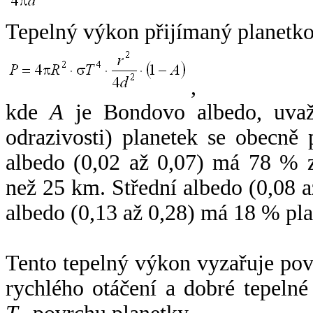
Tepelný výkon přijímaný planetko
,
kde
A
je Bondovo albedo, uvaž
odrazivosti) planetek se obecně
albedo (0,02 až 0,07) má 78 % z
než 25 km. Střední albedo (0,08 
albedo (0,13 až 0,28) má 18 % pla
Tento tepelný výkon vyzařuje po
rychlého otáčení a dobré tepelné