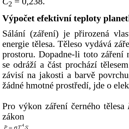
C
= 0,238.
2
Výpočet efektivní teploty plan
Sálání (záření) je přirozená vla
energie tělesa. Těleso vydává zá
prostoru. Dopadne-li toto záření n
se odráží a část prochází tělesem
závisí na jakosti a barvě povrch
žádné hmotné prostředí, jde o ele
Pro výkon záření černého tělesa
zákon