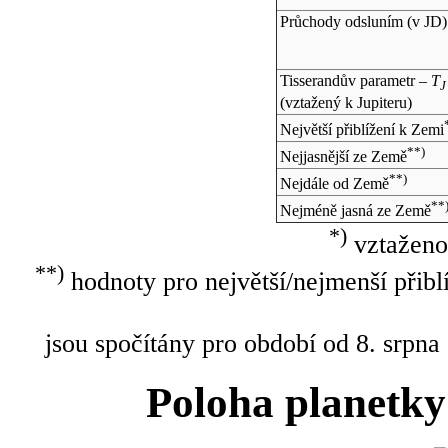
Průchody odsluním (v
JD
)
Tisserandův parametr –
T
J
(vztažený k Jupiteru)
Největší přiblížení k Zemi
**)
Nejjasnější ze Země
**)
Nejdále od Země
**
Nejméně jasná ze Země
*)
vztaženo
**)
hodnoty pro největší/nejmenší přibl
jsou spočítány pro období od 8. srpna
Poloha planetky