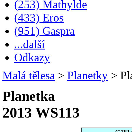
(253) Mathylde
(433) Eros
(951) Gaspra
...další
Odkazy
Malá tělesa
>
Planetky
>
Pl
Planetka
2013 WS113
(5781