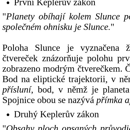
První Keplerův zákon
"
Planety obíhají kolem Slunce p
společném ohnisku je Slunce.
"
Poloha Slunce je vyznačena 
čtvereček znázorňuje polohu pr
zobrazeno modrým čtverečkem. Če
Bod na eliptické trajektorii, v n
přísluní
, bod, v němž je planet
Spojnice obou se nazývá
přímka a
Druhý Keplerův zákon
"
Obsahy ploch opsaných průvodič