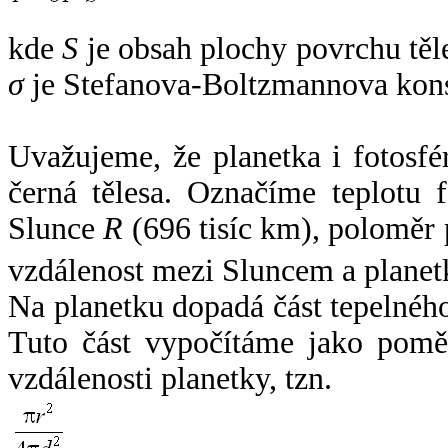
kde
S
je obsah plochy povrchu těl
σ
je Stefanova-Boltzmannova kons
Uvažujeme, že planetka i fotosfér
černá tělesa. Označíme teplotu 
Slunce
R
(696 tisíc km), poloměr
vzdálenost mezi Sluncem a plane
Na planetku dopadá část tepelnéh
Tuto část vypočítáme jako pomě
vzdálenosti planetky, tzn.