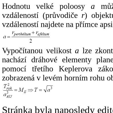
Hodnotu velké poloosy
a
může
vzdáleností (průvodiče
r
) objekt
vzdáleností najdete na přímce apsi
Vypočítanou velikost
a
lze zkont
nachází dráhové elementy plane
pomocí třetího Keplerova zák
zobrazená v levém horním rohu o
Stránka byla naposledy edi