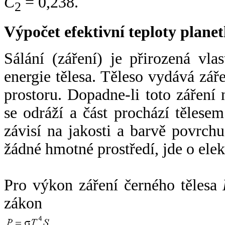
C
= 0,238.
2
Výpočet efektivní teploty plan
Sálání (záření) je přirozená vla
energie tělesa. Těleso vydává zá
prostoru. Dopadne-li toto záření n
se odráží a část prochází tělesem
závisí na jakosti a barvě povrch
žádné hmotné prostředí, jde o ele
Pro výkon záření černého tělesa
zákon