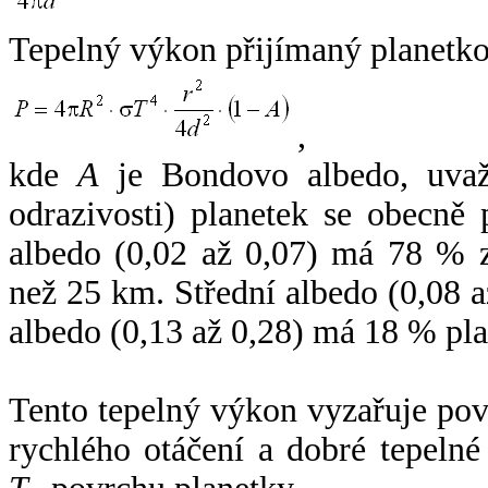
Tepelný výkon přijímaný planetko
,
kde
A
je Bondovo albedo, uvaž
odrazivosti) planetek se obecně
albedo (0,02 až 0,07) má 78 % z
než 25 km. Střední albedo (0,08 
albedo (0,13 až 0,28) má 18 % pla
Tento tepelný výkon vyzařuje po
rychlého otáčení a dobré tepelné