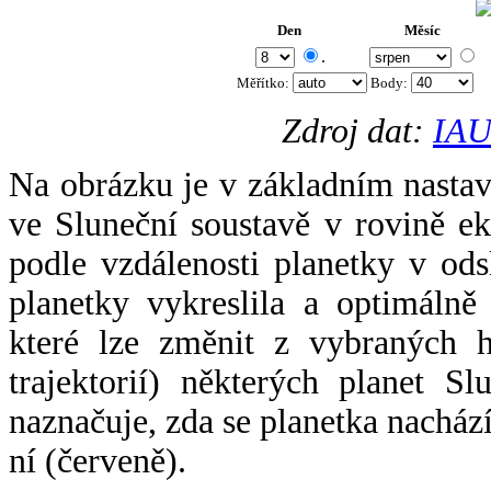
Den
Měsíc
.
Měřítko:
Body
:
Zdroj dat:
IAU
Na obrázku je v základním nastav
ve Sluneční soustavě v rovině ek
podle vzdálenosti planetky v odsl
planetky vykreslila a optimálně
které lze změnit z vybraných h
trajektorií) některých planet Sl
naznačuje, zda se planetka nacház
ní (červeně).