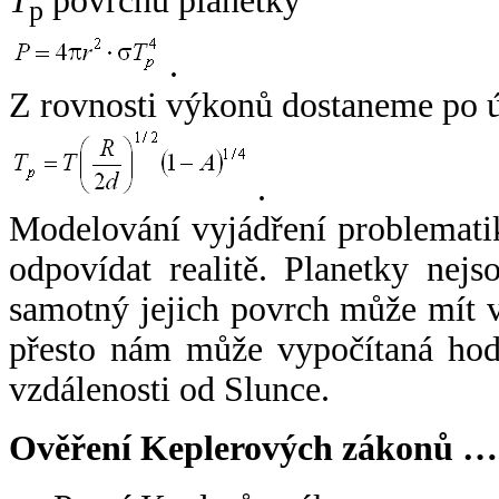
T
povrchu planetky
p
.
Z rovnosti výkonů dostaneme po 
.
Modelování vyjádření problemati
odpovídat realitě. Planetky nejso
samotný jejich povrch může mít v
přesto nám může vypočítaná hodn
vzdálenosti od Slunce.
Ověření Keplerových zákonů …