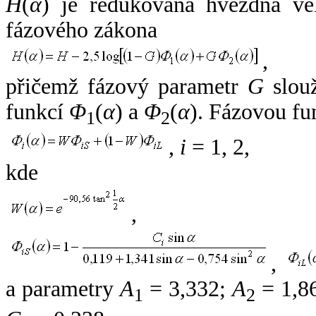
H
(
α
) je redukovaná hvězdná vel
fázového zákona
,
přičemž fázový parametr
G
slouž
funkcí
Φ
(
α
) a
Φ
(
α
). Fázovou fu
1
2
,
i
= 1, 2,
kde
,
,
a parametry
A
= 3,332;
A
= 1,8
1
2