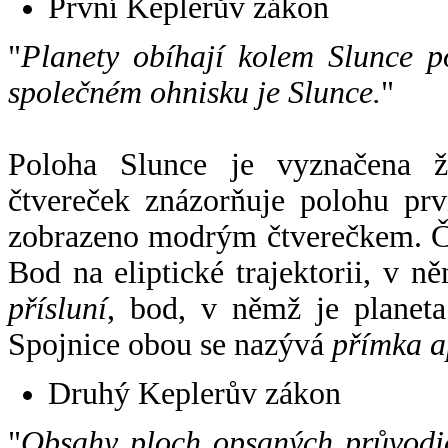
První Keplerův zákon
"
Planety obíhají kolem Slunce p
společném ohnisku je Slunce.
"
Poloha Slunce je vyznačena 
čtvereček znázorňuje polohu pr
zobrazeno modrým čtverečkem. Če
Bod na eliptické trajektorii, v n
přísluní
, bod, v němž je planet
Spojnice obou se nazývá
přímka a
Druhý Keplerův zákon
"
Obsahy ploch opsaných průvodič