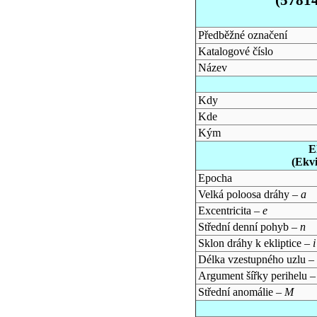
Předběžné označení
Katalogové číslo
Název
Kdy
Kde
Kým
E
(Ekv
Epocha
Velká poloosa dráhy –
a
Excentricita –
e
Střední denní pohyb –
n
Sklon dráhy k ekliptice –
i
Délka vzestupného uzlu –
Argument šířky perihelu 
Střední anomálie –
M