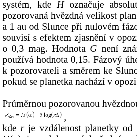
systém, kde
H
označuje absolut
pozorovaná hvězdná velikost plan
a 1 au od Slunce při nulovém fá
souvisí s efektem zjasnění v opoz
o 0,3 mag. Hodnota
G
není zná
používá hodnota 0,15. Fázový úh
k pozorovateli a směrem ke Slunc
pokud se planetka nachází v opozi
Průměrnou pozorovanou hvězdnou 
,
kde
r
je vzdálenost planetky od