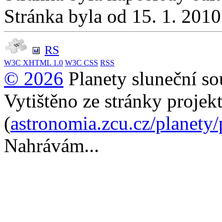
Stránka byla od 15. 1. 201
RS
W3C
XHTML 1.0
W3C
CSS
RSS
© 2026
Planety sluneční so
Vytištěno ze stránky projek
(
astronomia.zcu.cz/planety
Nahrávám...