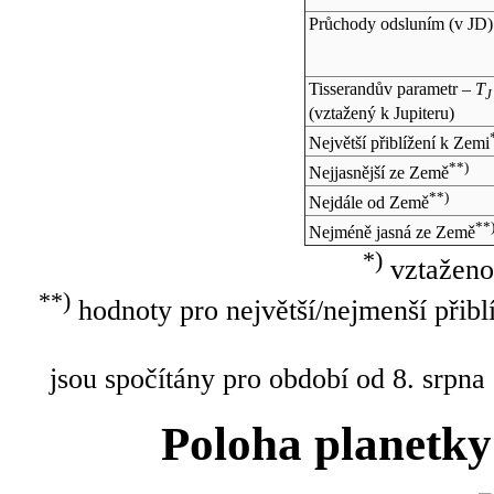
Průchody odsluním (v
JD
)
Tisserandův parametr –
T
J
(vztažený k Jupiteru)
Největší přiblížení k Zemi
**)
Nejjasnější ze Země
**)
Nejdále od Země
**
Nejméně jasná ze Země
*)
vztaženo
**)
hodnoty pro největší/nejmenší přibl
jsou spočítány pro období od 8. srpna
Poloha planetky