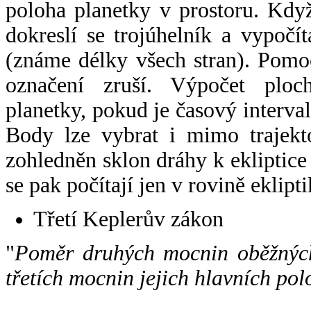
poloha planetky v prostoru. Kdy
dokreslí se trojúhelník a vypoč
(známe délky všech stran). Pomo
označení zruší. Výpočet ploch
planetky, pokud je časový interval
Body lze vybrat i mimo trajekto
zohledněn sklon dráhy k ekliptice
se pak počítají jen v rovině eklipti
Třetí Keplerův zákon
"
Poměr druhých mocnin oběžných
třetích mocnin jejich hlavních pol