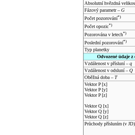
Absolutní hvězdná velikos
Fázový parametr –
G
*)
Počet pozorování
*)
Počet opozic
*)
Pozorována v letech
*)
Poslední pozorování
Typ planetky
Odvozené údaje z 
Vzdálenost v přísluní –
q
Vzdálenost v odsluní –
Q
Oběžná doba –
T
Vektor P [x]
Vektor P [y]
Vektor P [z]
Vektor Q [x]
Vektor Q [y]
Vektor Q [z]
Průchody přísluním (v
JD
)