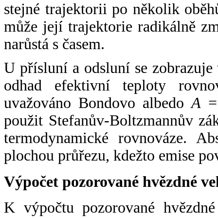
stejné trajektorii po několik oběh
může její trajektorie radikálně zm
narůstá s časem.
U přísluní a odsluní se zobrazuje
odhad efektivní teploty rovno
uvažováno Bondovo albedo
A
= 
použit Stefanův-Boltzmannův zák
termodynamické rovnováze. Abs
plochou průřezu, kdežto emise po
Výpočet pozorované hvězdné ve
K výpočtu pozorované hvězdné v