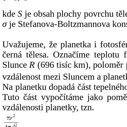
kde
S
je obsah plochy povrchu těl
σ
je Stefanova-Boltzmannova kons
Uvažujeme, že planetka i fotosfér
černá tělesa. Označíme teplotu 
Slunce
R
(696 tisíc km), poloměr
vzdálenost mezi Sluncem a plane
Na planetku dopadá část tepelnéh
Tuto část vypočítáme jako pomě
vzdálenosti planetky, tzn.