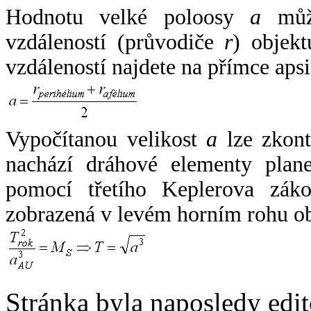
Hodnotu velké poloosy
a
může
vzdáleností (průvodiče
r
) objekt
vzdáleností najdete na přímce apsi
Vypočítanou velikost
a
lze zkont
nachází dráhové elementy plane
pomocí třetího Keplerova zák
zobrazená v levém horním rohu o
Stránka byla naposledy edi