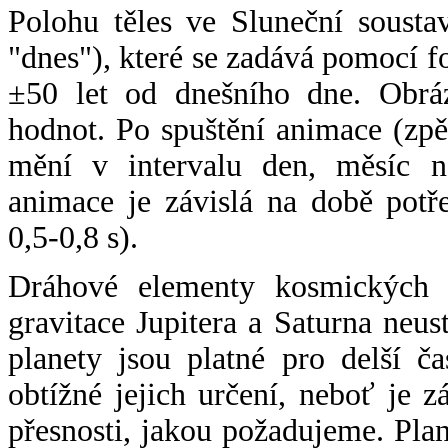
Polohu těles ve Sluneční sousta
"dnes"), které se zadává pomocí 
±50 let od dnešního dne. Obráz
hodnot. Po spuštění animace (zpě
mění v intervalu den, měsíc ne
animace je závislá na době potř
0,5-0,8 s).
Dráhové elementy kosmických t
gravitace Jupitera a Saturna neu
planety jsou platné pro delší č
obtížné jejich určení, neboť je 
přesnosti, jakou požadujeme. Pla