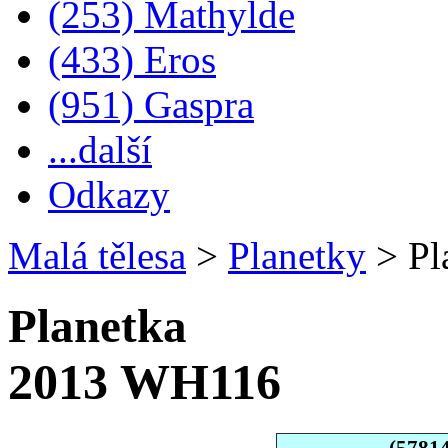
(253) Mathylde
(433) Eros
(951) Gaspra
...další
Odkazy
Malá tělesa
>
Planetky
>
Pl
Planetka
2013 WH116
(5781