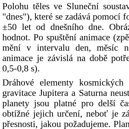
Polohu těles ve Sluneční sousta
"dnes"), které se zadává pomocí 
±50 let od dnešního dne. Obráz
hodnot. Po spuštění animace (zpě
mění v intervalu den, měsíc ne
animace je závislá na době potř
0,5-0,8 s).
Dráhové elementy kosmických t
gravitace Jupitera a Saturna neu
planety jsou platné pro delší č
obtížné jejich určení, neboť je 
přesnosti, jakou požadujeme. Pla