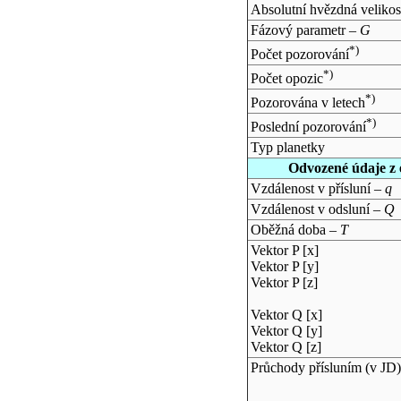
Absolutní hvězdná velikos
Fázový parametr –
G
*)
Počet pozorování
*)
Počet opozic
*)
Pozorována v letech
*)
Poslední pozorování
Typ planetky
Odvozené údaje z 
Vzdálenost v přísluní –
q
Vzdálenost v odsluní –
Q
Oběžná doba –
T
Vektor P [x]
Vektor P [y]
Vektor P [z]
Vektor Q [x]
Vektor Q [y]
Vektor Q [z]
Průchody přísluním (v
JD
)