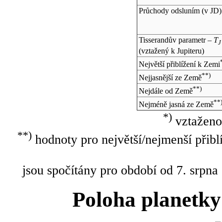
Průchody odsluním (v
JD
)
Tisserandův parametr –
T
J
(vztažený k Jupiteru)
Největší přiblížení k Zemi
**)
Nejjasnější ze Země
**)
Nejdále od Země
**
Nejméně jasná ze Země
*)
vztaženo
**)
hodnoty pro největší/nejmenší přibl
jsou spočítány pro období od 7. srpna
Poloha planetky