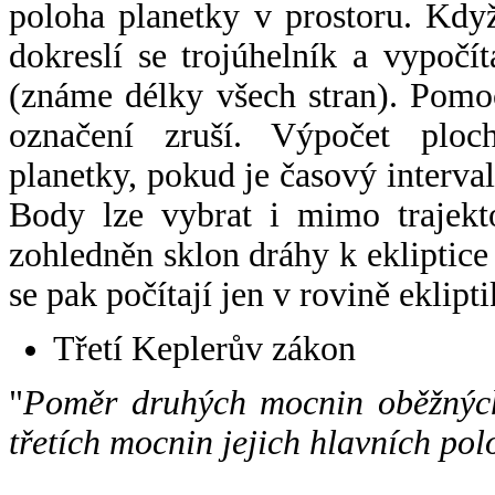
poloha planetky v prostoru. Kdy
dokreslí se trojúhelník a vypoč
(známe délky všech stran). Pomo
označení zruší. Výpočet ploch
planetky, pokud je časový interval
Body lze vybrat i mimo trajekto
zohledněn sklon dráhy k ekliptice
se pak počítají jen v rovině eklipti
Třetí Keplerův zákon
"
Poměr druhých mocnin oběžných
třetích mocnin jejich hlavních pol