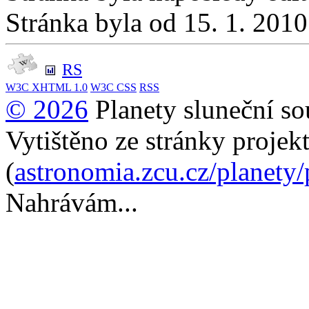
Stránka byla od 15. 1. 201
RS
W3C
XHTML 1.0
W3C
CSS
RSS
© 2026
Planety sluneční so
Vytištěno ze stránky projek
(
astronomia.zcu.cz/planety
Nahrávám...