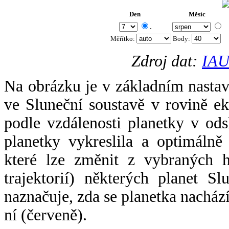
Den
Měsíc
.
Měřítko:
Body
:
Zdroj dat:
IAU
Na obrázku je v základním nastav
ve Sluneční soustavě v rovině ek
podle vzdálenosti planetky v odsl
planetky vykreslila a optimálně
které lze změnit z vybraných h
trajektorií) některých planet Sl
naznačuje, zda se planetka nacház
ní (červeně).