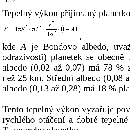
Tepelný výkon přijímaný planetko
,
kde
A
je Bondovo albedo, uvaž
odrazivosti) planetek se obecně
albedo (0,02 až 0,07) má 78 % z
než 25 km. Střední albedo (0,08 
albedo (0,13 až 0,28) má 18 % pla
Tento tepelný výkon vyzařuje po
rychlého otáčení a dobré tepelné