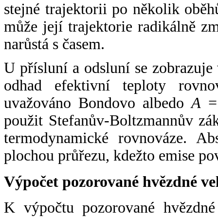
stejné trajektorii po několik oběh
může její trajektorie radikálně zm
narůstá s časem.
U přísluní a odsluní se zobrazuje
odhad efektivní teploty rovno
uvažováno Bondovo albedo
A
= 
použit Stefanův-Boltzmannův zák
termodynamické rovnováze. Abs
plochou průřezu, kdežto emise po
Výpočet pozorované hvězdné ve
K výpočtu pozorované hvězdné v