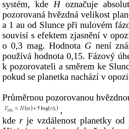
systém, kde
H
označuje absolut
pozorovaná hvězdná velikost plan
a 1 au od Slunce při nulovém fá
souvisí s efektem zjasnění v opoz
o 0,3 mag. Hodnota
G
není zná
používá hodnota 0,15. Fázový úh
k pozorovateli a směrem ke Slunc
pokud se planetka nachází v opozi
Průměrnou pozorovanou hvězdnou 
,
kde
r
je vzdálenost planetky od