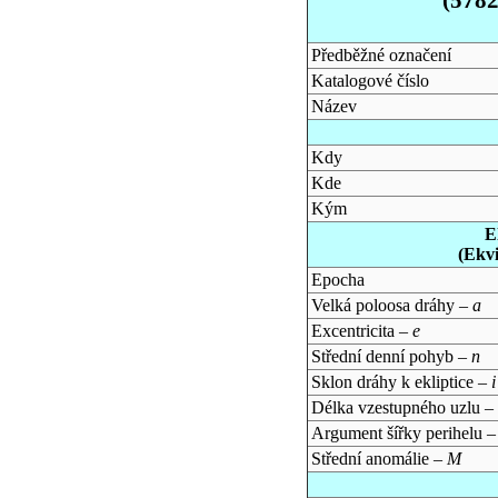
Předběžné označení
Katalogové číslo
Název
Kdy
Kde
Kým
E
(Ekv
Epocha
Velká poloosa dráhy –
a
Excentricita –
e
Střední denní pohyb –
n
Sklon dráhy k ekliptice –
i
Délka vzestupného uzlu –
Argument šířky perihelu 
Střední anomálie –
M