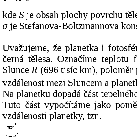
kde
S
je obsah plochy povrchu těl
σ
je Stefanova-Boltzmannova kons
Uvažujeme, že planetka i fotosfér
černá tělesa. Označíme teplotu 
Slunce
R
(696 tisíc km), poloměr
vzdálenost mezi Sluncem a plane
Na planetku dopadá část tepelnéh
Tuto část vypočítáme jako pomě
vzdálenosti planetky, tzn.