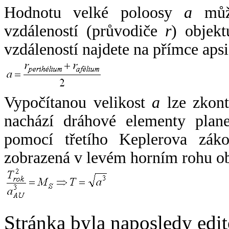
Hodnotu velké poloosy
a
může
vzdáleností (průvodiče
r
) objekt
vzdáleností najdete na přímce apsi
Vypočítanou velikost
a
lze zkont
nachází dráhové elementy plane
pomocí třetího Keplerova zák
zobrazená v levém horním rohu o
Stránka byla naposledy edi