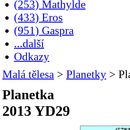
(253) Mathylde
(433) Eros
(951) Gaspra
...další
Odkazy
Malá tělesa
>
Planetky
>
Pl
Planetka
2013 YD29
(578