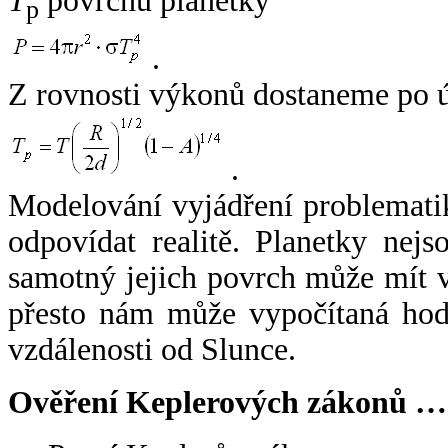
T
povrchu planetky
p
.
Z rovnosti výkonů dostaneme po 
.
Modelování vyjádření problemati
odpovídat realitě. Planetky nejso
samotný jejich povrch může mít v
přesto nám může vypočítaná hodn
vzdálenosti od Slunce.
Ověření Keplerových zákonů …