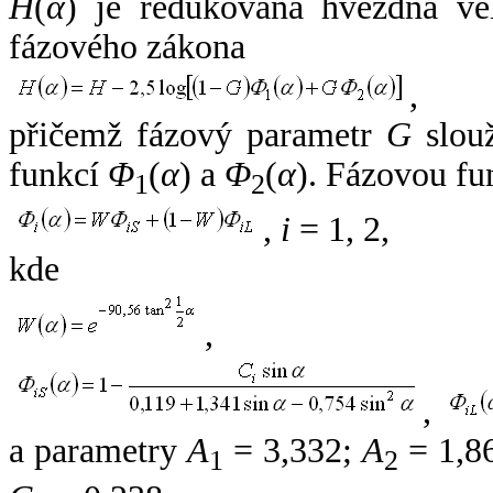
H
(
α
) je redukovaná hvězdná vel
fázového zákona
,
přičemž fázový parametr
G
slouž
funkcí
Φ
(
α
) a
Φ
(
α
). Fázovou fu
1
2
,
i
= 1, 2,
kde
,
,
a parametry
A
= 3,332;
A
= 1,8
1
2