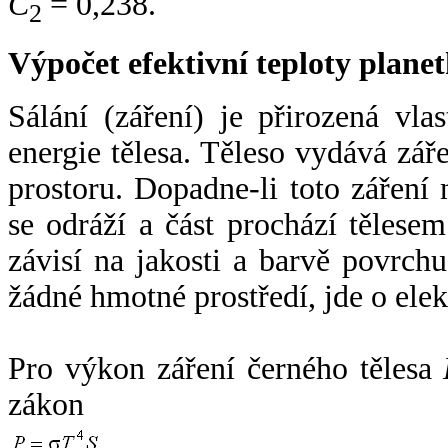
C
= 0,238.
2
Výpočet efektivní teploty plan
Sálání (záření) je přirozená vla
energie tělesa. Těleso vydává zá
prostoru. Dopadne-li toto záření n
se odráží a část prochází tělesem
závisí na jakosti a barvě povrch
žádné hmotné prostředí, jde o ele
Pro výkon záření černého tělesa
zákon