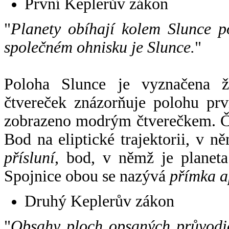
První Keplerův zákon
"
Planety obíhají kolem Slunce p
společném ohnisku je Slunce.
"
Poloha Slunce je vyznačena 
čtvereček znázorňuje polohu pr
zobrazeno modrým čtverečkem. Če
Bod na eliptické trajektorii, v n
přísluní
, bod, v němž je planet
Spojnice obou se nazývá
přímka a
Druhý Keplerův zákon
"
Obsahy ploch opsaných průvodič