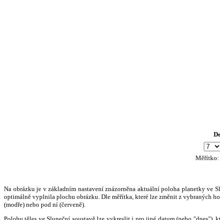
D
Měřítko
Na obrázku je v základním nastavení znázorněna aktuální poloha planetky ve Slun
optimálně vyplnila plochu obrázku. Dle měřítka, které lze změnit z vybraných hod
(modře) nebo pod ní (červeně).
Polohu těles ve Sluneční soustavě lze vykreslit i pro jiné datum (nebo "dnes")