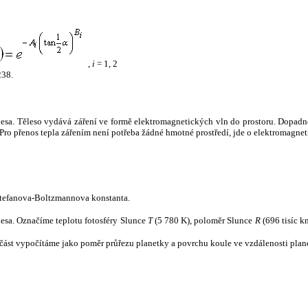
,
i
= 1, 2
238.
tělesa. Těleso vydává záření ve formě elektromagnetických vln do prostoru. Dopadne-l
u. Pro přenos tepla zářením není potřeba žádné hmotné prostředí, jde o elektromagnet
tefanova-Boltzmannova konstanta.
tělesa. Označíme teplotu fotosféry Slunce
T
(5 780 K), poloměr Slunce
R
(696 tisíc k
část vypočítáme jako poměr průřezu planetky a povrchu koule ve vzdálenosti plane