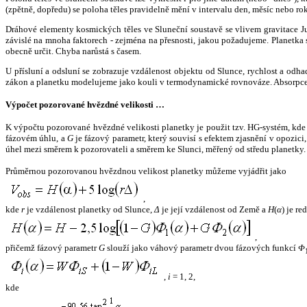
(zpětně, dopředu) se poloha těles pravidelně mění v intervalu den, měsíc nebo ro
Dráhové elementy kosmických těles ve Sluneční soustavě se vlivem gravitace Jup
závislé na mnoha faktorech - zejména na přesnosti, jakou požadujeme. Planetka se
obecně určit. Chyba narůstá s časem.
U přísluní a odsluní se zobrazuje vzdálenost objektu od Slunce, rychlost a od
zákon a planetku modelujeme jako kouli v termodynamické rovnováze. Absorpce 
Výpočet pozorované hvězdné velikosti …
K výpočtu pozorované hvězdné velikosti planetky je použit tzv. HG-systém, kd
fázovém úhlu, a
G
je fázový parametr, který souvisí s efektem zjasnění v opozic
úhel mezi směrem k pozorovateli a směrem ke Slunci, měřený od středu planetky. 
Průměrnou pozorovanou hvězdnou velikost planetky můžeme vyjádřit jako
,
kde
r
je vzdálenost planetky od Slunce,
Δ
je její vzdálenost od Země a
H
(
α
) je r
,
přičemž fázový parametr
G
slouží jako váhový parametr dvou fázových funkcí
Φ
,
i
= 1, 2,
kde