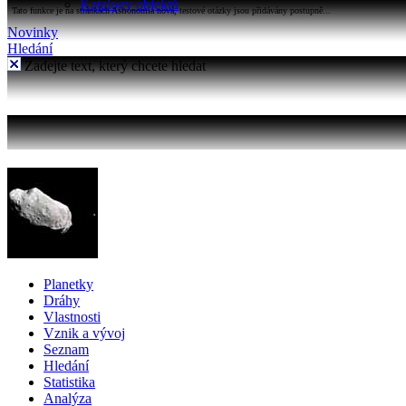
Katalogy objektů
Tato funkce je na stránkách Astronomia nová, testové otázky jsou přidávány postupně...
Novinky
Hledání
Zadejte text, který chcete hledat
Planetky
Dráhy
Vlastnosti
Vznik a vývoj
Seznam
Hledání
Statistika
Analýza