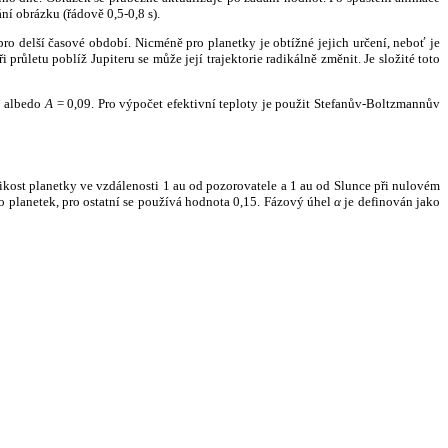
ní obrázku (řádově 0,5-0,8 s).
ro delší časové období. Nicméně pro planetky je obtížné jejich určení, neboť je
růletu poblíž Jupiteru se může její trajektorie radikálně změnit. Je složité toto
o albedo
A
= 0,09. Pro výpočet efektivní teploty je použit Stefanův-Boltzmannův
kost planetky ve vzdálenosti 1 au od pozorovatele a 1 au od Slunce při nulovém
planetek, pro ostatní se používá hodnota 0,15. Fázový úhel
α
je definován jako