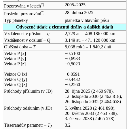
*)
2005–2025
Pozorována v letech
*)
28. dubna 2025
Poslední pozorování
Typ planetky
planetka v hlavním pásu
Odvozené údaje z elementů dráhy a dalších údajů
Vzdálenost v přísluní –
q
2,729 au – 408 186 000 km
Vzdálenost v odsluní –
Q
3,149 au – 471 120 000 km
Oběžná doba –
T
5,038 roků – 1 840,2 dnů
Vektor P [x]
−0,5100
Vektor P [y]
−0,6983
Vektor P [z]
−0,5023
Vektor Q [x]
0,8591
Vektor Q [y]
−0,4432
Vektor Q [z]
−0,2560
Průchody přísluním (v
JD
)
28. října 2025
(2 460 978),
12. listopadu 2030
(2 462 818),
26. listopadu 2035
(2 464 658)
Průchody odsluním (v
JD
)
5. května 2028
(2 461 898),
20. května 2033
(2 463 738),
3. června 2038
(2 465 578)
Tisserandův parametr –
T
3,2
J