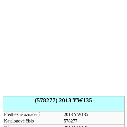
(578277) 2013 YW135
Předběžné označení
2013 YW135
Katalogové číslo
578277