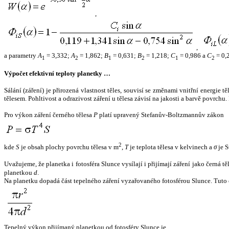
,
,
a parametry
A
= 3,332;
A
= 1,862;
B
= 0,631;
B
= 1,218;
C
= 0,986 a
C
= 0,
1
2
1
2
1
2
Výpočet efektivní teploty planetky …
Sálání (záření) je přirozená vlastnost těles, souvisí se změnami vnitřní energie 
tělesem. Pohltivost a odrazivost záření u tělesa závisí na jakosti a barvě povrch
Pro výkon záření černého tělesa
P
platí upravený Stefanův-Boltzmannův zákon
2
kde
S
je obsah plochy povrchu tělesa v m
,
T
je teplota tělesa v kelvinech a
σ
je S
Uvažujeme, že planetka i fotosféra Slunce vysílají i přijímají záření jako černá 
planetkou
d
.
Na planetku dopadá část tepelného záření vyzařovaného fotosférou Slunce. Tuto 
Tepelný výkon přijímaný planetkou od fotosféry Slunce je