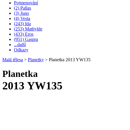
Pojmenování
(2) Pallas
(3) Juno
(4) Vesta
(243) Ida
(253) Mathylde
(433) Eros
(951) Gaspra
...další
Odkazy
Malá tělesa
>
Planetky
>
Planetka 2013 YW135
Planetka
2013 YW135