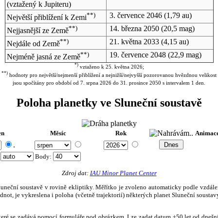
(vztažený k Jupiteru)
**)
3. července 2046
(1,79 au)
Největší přiblížení k Zemi
**)
14. března 2050
(20,5 mag)
Nejjasnější ze Země
**)
21. května 2033
(4,15 au)
Nejdále od Země
**)
19. července 2048
(22,9 mag)
Nejméně jasná ze Země
*)
vztaženo k 25. května 2026;
**)
hodnoty pro největší/nejmenší přiblížení a nejnižší/nejvyšší pozorovanou hvězdnou velikost
jsou spočítány pro období od 7. srpna 2026 do 31. prosince 2050 s intervalem 1 den.
Poloha planetky ve Sluneční soustavě
en
Měsíc
Rok
Animac
.
:
Body
:
Zdroj dat:
IAU Minor Planet Center
eční soustavě v rovině ekliptiky. Měřítko je zvoleno automaticky podle vzdálenost
not, je vykreslena i poloha (včetně trajektorií) některých planet Sluneční soustavy
, které se zadává pomocí formuláře pod obrázkem. Lze zadat datum ±50 let od dneš