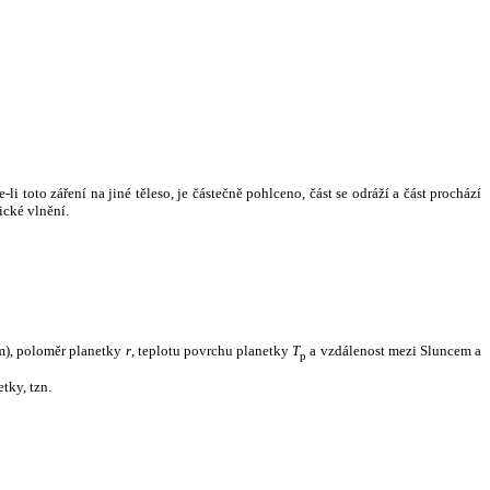
i toto záření na jiné těleso, je částečně pohlceno, část se odráží a část prochází
ické vlnění.
m), poloměr planetky
r
, teplotu povrchu planetky
T
a vzdálenost mezi Sluncem a
p
tky, tzn.