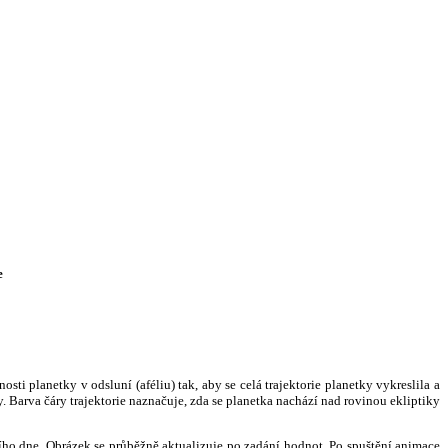
e
i planetky v odsluní (aféliu) tak, aby se celá trajektorie planetky vykreslila a
. Barva čáry trajektorie naznačuje, zda se planetka nachází nad rovinou ekliptiky
ního dne. Obrázek se průběžně aktualizuje po zadání hodnot. Po spuštění animace