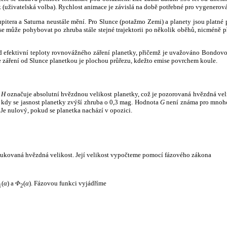
k (uživatelská volba). Rychlost animace je závislá na době potřebné pro vygenerová
itera a Saturna neustále mění. Pro Slunce (potažmo Zemi) a planety jsou platné p
 může pohybovat po zhruba stále stejné trajektorii po několik oběhů, nicméně při p
had efektivní teploty rovnovážného záření planetky, přičemž je uvažováno Bondov
záření od Slunce planetkou je plochou průřezu, kdežto emise povrchem koule.
e
H
označuje absolutní hvězdnou velikost planetky, což je pozorovaná hvězdná veli
i, kdy se jasnost planetky zvýší zhruba o 0,3 mag. Hodnota
G
není známa pro mnoho 
Je nulový, pokud se planetka nachází v opozici.
edukovaná hvězdná velikost. Její velikost vypočteme pomocí fázového zákona
(
α
) a
Φ
(
α
). Fázovou funkci vyjádříme
1
2