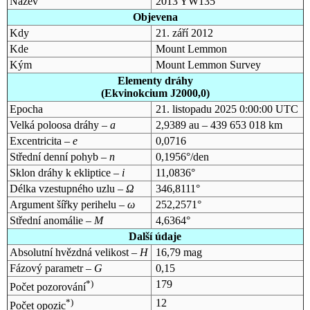
Název
2013 YW135
Objevena
Kdy
21. září 2012
Kde
Mount Lemmon
Kým
Mount Lemmon Survey
Elementy dráhy
(Ekvinokcium J2000,0)
Epocha
21. listopadu 2025 0:00:00 UTC
Velká poloosa dráhy –
a
2,9389 au – 439 653 018 km
Excentricita –
e
0,0716
Střední denní pohyb –
n
0,1956°/den
Sklon dráhy k ekliptice –
i
11,0836°
Délka vzestupného uzlu –
Ω
346,8111°
Argument šířky perihelu –
ω
252,2571°
Střední anomálie –
M
4,6364°
Další údaje
Absolutní hvězdná velikost –
H
16,79 mag
Fázový parametr –
G
0,15
*)
179
Počet pozorování
*)
12
Počet opozic