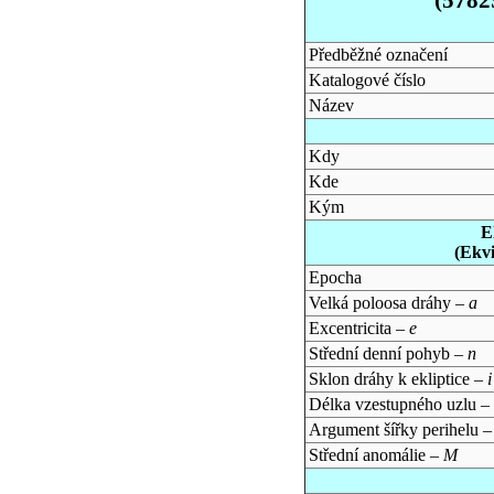
Předběžné označení
Katalogové číslo
Název
Kdy
Kde
Kým
E
(Ekv
Epocha
Velká poloosa dráhy –
a
Excentricita –
e
Střední denní pohyb –
n
Sklon dráhy k ekliptice –
i
Délka vzestupného uzlu –
Argument šířky perihelu 
Střední anomálie –
M