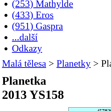
(253) Mathylde
(433) Eros
(951) Gaspra
...další
Odkazy
Malá tělesa
>
Planetky
>
Pl
Planetka
2013 YS158
(5782