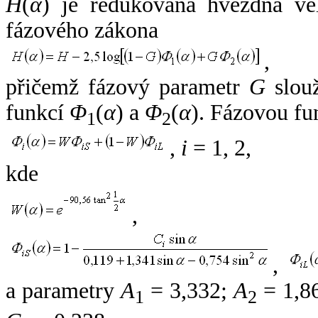
H
(
α
) je redukovaná hvězdná vel
fázového zákona
,
přičemž fázový parametr
G
slouž
funkcí
Φ
(
α
) a
Φ
(
α
). Fázovou fu
1
2
,
i
= 1, 2,
kde
,
,
a parametry
A
= 3,332;
A
= 1,8
1
2