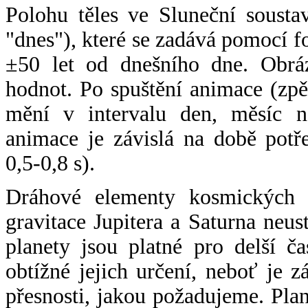
Polohu těles ve Sluneční sousta
"dnes"), které se zadává pomocí 
±50 let od dnešního dne. Obráz
hodnot. Po spuštění animace (zpě
mění v intervalu den, měsíc ne
animace je závislá na době potř
0,5-0,8 s).
Dráhové elementy kosmických t
gravitace Jupitera a Saturna neu
planety jsou platné pro delší č
obtížné jejich určení, neboť je 
přesnosti, jakou požadujeme. Pla