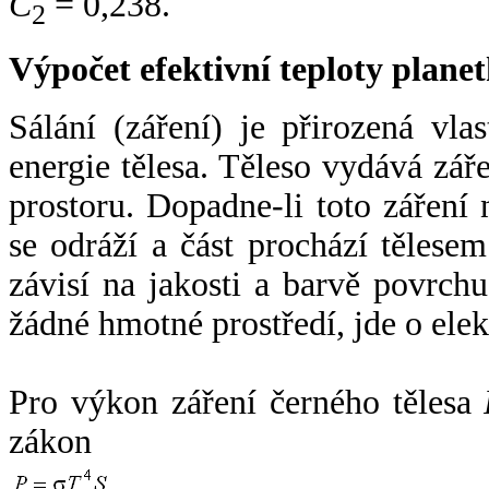
C
= 0,238.
2
Výpočet efektivní teploty plan
Sálání (záření) je přirozená vla
energie tělesa. Těleso vydává zá
prostoru. Dopadne-li toto záření n
se odráží a část prochází tělesem
závisí na jakosti a barvě povrch
žádné hmotné prostředí, jde o ele
Pro výkon záření černého tělesa
zákon