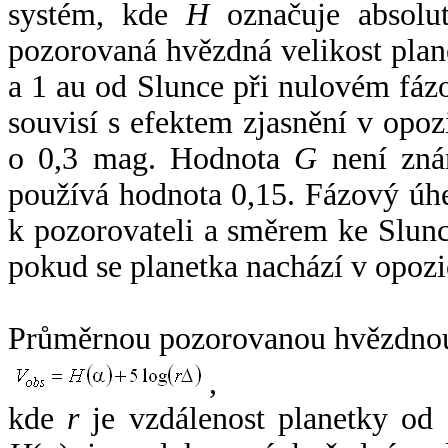
systém, kde
H
označuje absolut
pozorovaná hvězdná velikost plan
a 1 au od Slunce při nulovém fá
souvisí s efektem zjasnění v opoz
o 0,3 mag. Hodnota
G
není zná
používá hodnota 0,15. Fázový úh
k pozorovateli a směrem ke Slunc
pokud se planetka nachází v opozi
Průměrnou pozorovanou hvězdnou 
,
kde
r
je vzdálenost planetky od