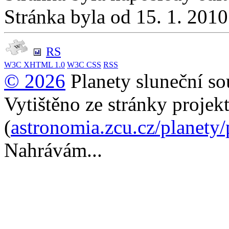
Stránka byla od 15. 1. 201
RS
W3C
XHTML 1.0
W3C
CSS
RSS
© 2026
Planety sluneční so
Vytištěno ze stránky projek
(
astronomia.zcu.cz/planety
Nahrávám...