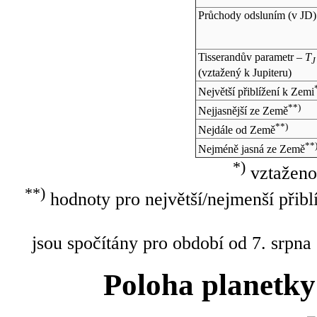
Průchody odsluním (v
JD
)
Tisserandův parametr –
T
J
(vztažený k Jupiteru)
Největší přiblížení k Zemi
**)
Nejjasnější ze Země
**)
Nejdále od Země
**
Nejméně jasná ze Země
*)
vztaženo
**)
hodnoty pro největší/nejmenší přibl
jsou spočítány pro období od 7. srpna
Poloha planetky