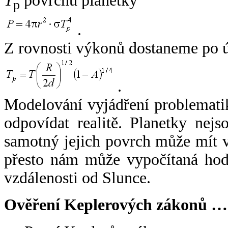
T
povrchu planetky
p
.
Z rovnosti výkonů dostaneme po 
.
Modelování vyjádření problemati
odpovídat realitě. Planetky nejso
samotný jejich povrch může mít v
přesto nám může vypočítaná hodn
vzdálenosti od Slunce.
Ověření Keplerových zákonů …