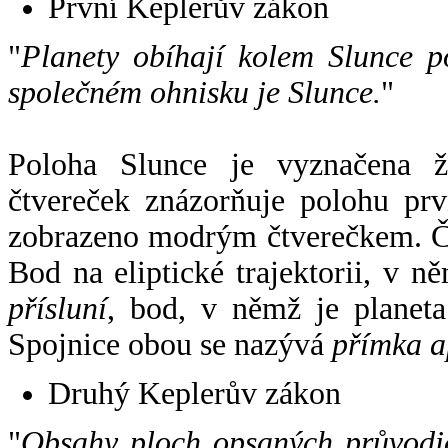
První Keplerův zákon
"
Planety obíhají kolem Slunce p
společném ohnisku je Slunce.
"
Poloha Slunce je vyznačena 
čtvereček znázorňuje polohu pr
zobrazeno modrým čtverečkem. Če
Bod na eliptické trajektorii, v n
přísluní
, bod, v němž je planet
Spojnice obou se nazývá
přímka a
Druhý Keplerův zákon
"
Obsahy ploch opsaných průvodič