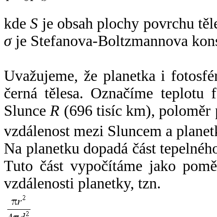
kde
S
je obsah plochy povrchu těl
σ
je Stefanova-Boltzmannova kons
Uvažujeme, že planetka i fotosfér
černá tělesa. Označíme teplotu 
Slunce
R
(696 tisíc km), poloměr
vzdálenost mezi Sluncem a plane
Na planetku dopadá část tepelnéh
Tuto část vypočítáme jako pomě
vzdálenosti planetky, tzn.