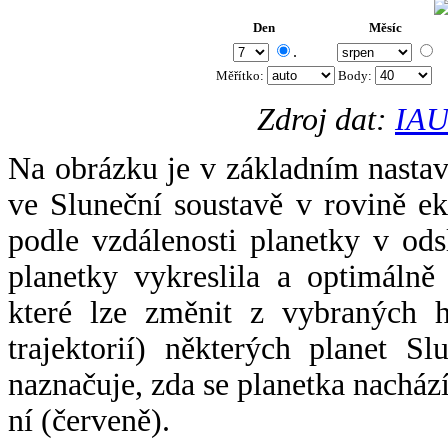
Den
Měsíc
.
Měřítko:
Body
:
Zdroj dat:
IAU
Na obrázku je v základním nastav
ve Sluneční soustavě v rovině ek
podle vzdálenosti planetky v odsl
planetky vykreslila a optimálně
které lze změnit z vybraných h
trajektorií) některých planet Sl
naznačuje, zda se planetka nacház
ní (červeně).