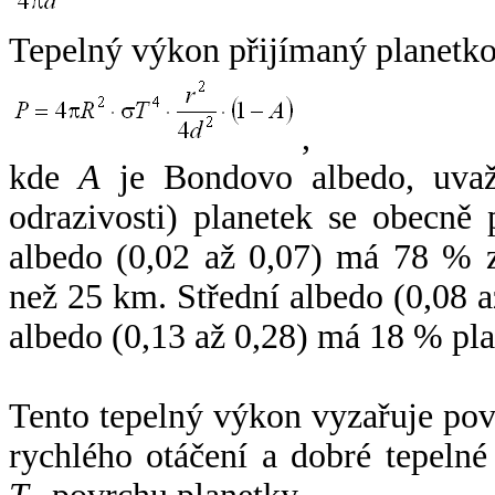
Tepelný výkon přijímaný planetko
,
kde
A
je Bondovo albedo, uvaž
odrazivosti) planetek se obecně
albedo (0,02 až 0,07) má 78 % z
než 25 km. Střední albedo (0,08 
albedo (0,13 až 0,28) má 18 % pla
Tento tepelný výkon vyzařuje po
rychlého otáčení a dobré tepelné