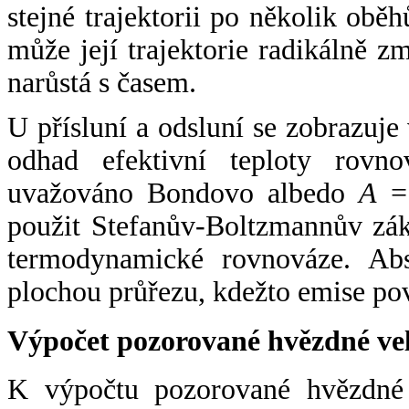
stejné trajektorii po několik oběh
může její trajektorie radikálně zm
narůstá s časem.
U přísluní a odsluní se zobrazuje
odhad efektivní teploty rovno
uvažováno Bondovo albedo
A
= 
použit Stefanův-Boltzmannův zák
termodynamické rovnováze. Abs
plochou průřezu, kdežto emise po
Výpočet pozorované hvězdné ve
K výpočtu pozorované hvězdné v