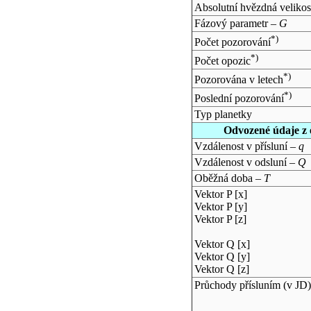
Absolutní hvězdná velikos
Fázový parametr –
G
*)
Počet pozorování
*)
Počet opozic
*)
Pozorována v letech
*)
Poslední pozorování
Typ planetky
Odvozené údaje z 
Vzdálenost v přísluní –
q
Vzdálenost v odsluní –
Q
Oběžná doba –
T
Vektor P [x]
Vektor P [y]
Vektor P [z]
Vektor Q [x]
Vektor Q [y]
Vektor Q [z]
Průchody přísluním (v
JD
)