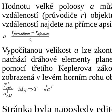
Hodnotu velké poloosy
a
může
vzdáleností (průvodiče
r
) objekt
vzdáleností najdete na přímce apsi
Vypočítanou velikost
a
lze zkont
nachází dráhové elementy plane
pomocí třetího Keplerova zák
zobrazená v levém horním rohu o
Stránka byla naposledy edi