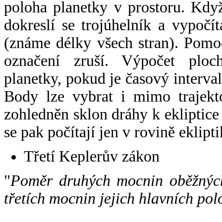
poloha planetky v prostoru. Kdy
dokreslí se trojúhelník a vypoč
(známe délky všech stran). Pomo
označení zruší. Výpočet ploch
planetky, pokud je časový interval
Body lze vybrat i mimo trajekto
zohledněn sklon dráhy k ekliptice
se pak počítají jen v rovině eklipti
Třetí Keplerův zákon
"
Poměr druhých mocnin oběžných
třetích mocnin jejich hlavních pol