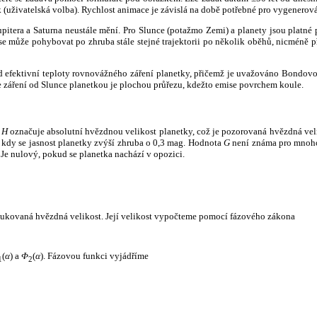
k (uživatelská volba). Rychlost animace je závislá na době potřebné pro vygenerová
itera a Saturna neustále mění. Pro Slunce (potažmo Zemi) a planety jsou platné p
 může pohybovat po zhruba stále stejné trajektorii po několik oběhů, nicméně při p
had efektivní teploty rovnovážného záření planetky, přičemž je uvažováno Bondov
záření od Slunce planetkou je plochou průřezu, kdežto emise povrchem koule.
e
H
označuje absolutní hvězdnou velikost planetky, což je pozorovaná hvězdná veli
i, kdy se jasnost planetky zvýší zhruba o 0,3 mag. Hodnota
G
není známa pro mnoho 
Je nulový, pokud se planetka nachází v opozici.
edukovaná hvězdná velikost. Její velikost vypočteme pomocí fázového zákona
(
α
) a
Φ
(
α
). Fázovou funkci vyjádříme
1
2