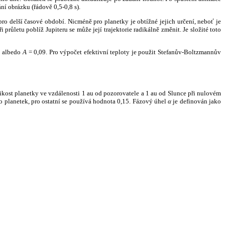
ní obrázku (řádově 0,5-0,8 s).
ro delší časové období. Nicméně pro planetky je obtížné jejich určení, neboť je
růletu poblíž Jupiteru se může její trajektorie radikálně změnit. Je složité toto
o albedo
A
= 0,09. Pro výpočet efektivní teploty je použit Stefanův-Boltzmannův
kost planetky ve vzdálenosti 1 au od pozorovatele a 1 au od Slunce při nulovém
planetek, pro ostatní se používá hodnota 0,15. Fázový úhel
α
je definován jako