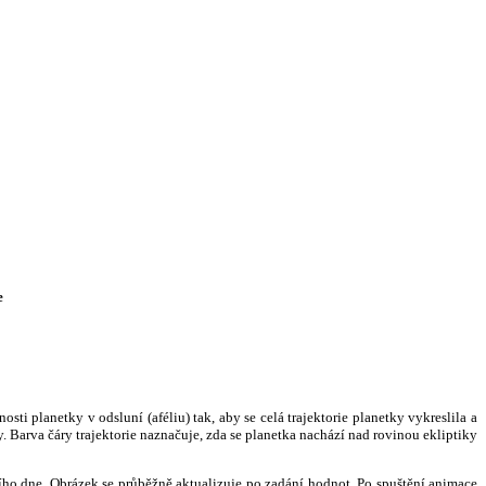
e
i planetky v odsluní (aféliu) tak, aby se celá trajektorie planetky vykreslila a
. Barva čáry trajektorie naznačuje, zda se planetka nachází nad rovinou ekliptiky
ního dne. Obrázek se průběžně aktualizuje po zadání hodnot. Po spuštění animace