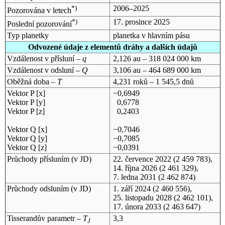
*)
2006–2025
Pozorována v letech
*)
17. prosince 2025
Poslední pozorování
Typ planetky
planetka v hlavním pásu
Odvozené údaje z elementů dráhy a dalších údajů
Vzdálenost v přísluní –
q
2,126 au – 318 024 000 km
Vzdálenost v odsluní –
Q
3,106 au – 464 689 000 km
Oběžná doba –
T
4,231 roků – 1 545,5 dnů
Vektor P [x]
−0,6949
Vektor P [y]
0,6778
Vektor P [z]
0,2403
Vektor Q [x]
−0,7046
Vektor Q [y]
−0,7085
Vektor Q [z]
−0,0391
Průchody přísluním (v
JD
)
22. července 2022
(2 459 783),
14. října 2026
(2 461 329),
7. ledna 2031
(2 462 874)
Průchody odsluním (v
JD
)
1. září 2024
(2 460 556),
25. listopadu 2028
(2 462 101),
17. února 2033
(2 463 647)
Tisserandův parametr –
T
3,3
J