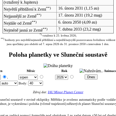
(vztažený k Jupiteru)
**)
16. února 2031
(1,15 au)
Největší přiblížení k Zemi
**)
17. února 2031
(19,2 mag)
Nejjasnější ze Země
**)
6. února 2050
(4,09 au)
Nejdále od Země
**)
7. dubna 2033
(23,2 mag)
Nejméně jasná ze Země
*)
vztaženo k 25. května 2026;
**)
hodnoty pro největší/nejmenší přiblížení a nejnižší/nejvyšší pozorovanou hvězdnou velikost
jsou spočítány pro období od 7. srpna 2026 do 31. prosince 2050 s intervalem 1 den.
Poloha planetky ve Sluneční soustavě
en
Měsíc
Rok
Animac
.
:
Body
:
Zdroj dat:
IAU Minor Planet Center
eční soustavě v rovině ekliptiky. Měřítko je zvoleno automaticky podle vzdálenost
not, je vykreslena i poloha (včetně trajektorií) některých planet Sluneční soustavy
, které se zadává pomocí formuláře pod obrázkem. Lze zadat datum ±50 let od dneš