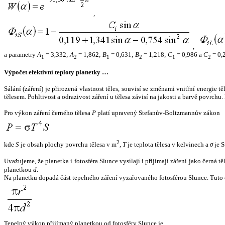
,
,
a parametry
A
= 3,332;
A
= 1,862;
B
= 0,631;
B
= 1,218;
C
= 0,986 a
C
= 0,
1
2
1
2
1
2
Výpočet efektivní teploty planetky …
Sálání (záření) je přirozená vlastnost těles, souvisí se změnami vnitřní energie 
tělesem. Pohltivost a odrazivost záření u tělesa závisí na jakosti a barvě povrch
Pro výkon záření černého tělesa
P
platí upravený Stefanův-Boltzmannův zákon
2
kde
S
je obsah plochy povrchu tělesa v m
,
T
je teplota tělesa v kelvinech a
σ
je S
Uvažujeme, že planetka i fotosféra Slunce vysílají i přijímají záření jako černá 
planetkou
d
.
Na planetku dopadá část tepelného záření vyzařovaného fotosférou Slunce. Tuto 
Tepelný výkon přijímaný planetkou od fotosféry Slunce je