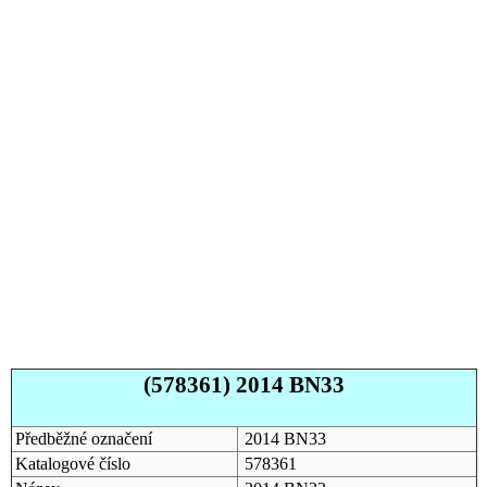
(578361) 2014 BN33
Předběžné označení
2014 BN33
Katalogové číslo
578361