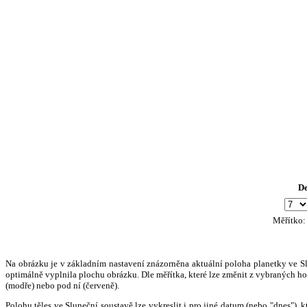
D
Měřítko
Na obrázku je v základním nastavení znázorněna aktuální poloha planetky ve Slun
optimálně vyplnila plochu obrázku. Dle měřítka, které lze změnit z vybraných hod
(modře) nebo pod ní (červeně).
Polohu těles ve Sluneční soustavě lze vykreslit i pro jiné datum (nebo "dnes")