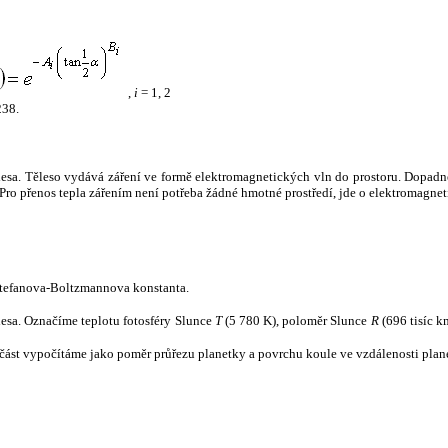
,
i
= 1, 2
238.
tělesa. Těleso vydává záření ve formě elektromagnetických vln do prostoru. Dopadne-l
u. Pro přenos tepla zářením není potřeba žádné hmotné prostředí, jde o elektromagnet
tefanova-Boltzmannova konstanta.
tělesa. Označíme teplotu fotosféry Slunce
T
(5 780 K), poloměr Slunce
R
(696 tisíc k
část vypočítáme jako poměr průřezu planetky a povrchu koule ve vzdálenosti plane