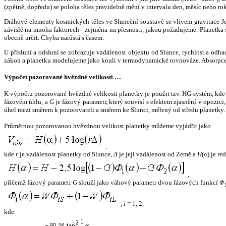
(zpětně, dopředu) se poloha těles pravidelně mění v intervalu den, měsíc nebo ro
Dráhové elementy kosmických těles ve Sluneční soustavě se vlivem gravitace Jup
závislé na mnoha faktorech - zejména na přesnosti, jakou požadujeme. Planetka se
obecně určit. Chyba narůstá s časem.
U přísluní a odsluní se zobrazuje vzdálenost objektu od Slunce, rychlost a od
zákon a planetku modelujeme jako kouli v termodynamické rovnováze. Absorpce 
Výpočet pozorované hvězdné velikosti …
K výpočtu pozorované hvězdné velikosti planetky je použit tzv. HG-systém, kd
fázovém úhlu, a
G
je fázový parametr, který souvisí s efektem zjasnění v opozic
úhel mezi směrem k pozorovateli a směrem ke Slunci, měřený od středu planetky. 
Průměrnou pozorovanou hvězdnou velikost planetky můžeme vyjádřit jako
,
kde
r
je vzdálenost planetky od Slunce,
Δ
je její vzdálenost od Země a
H
(
α
) je r
,
přičemž fázový parametr
G
slouží jako váhový parametr dvou fázových funkcí
Φ
,
i
= 1, 2,
kde