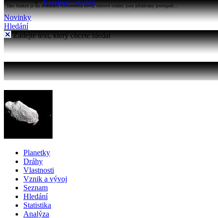
Katalogy objektů
Tato funkce je na stránkách Astronomia nová, testové otázky jsou přidávány postupně...
Novinky
Hledání
Zadejte text, který chcete hledat
Planetky
Dráhy
Vlastnosti
Vznik a vývoj
Seznam
Hledání
Statistika
Analýza