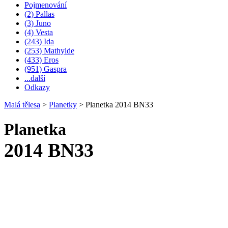
Pojmenování
(2) Pallas
(3) Juno
(4) Vesta
(243) Ida
(253) Mathylde
(433) Eros
(951) Gaspra
...další
Odkazy
Malá tělesa
>
Planetky
>
Planetka 2014 BN33
Planetka
2014 BN33