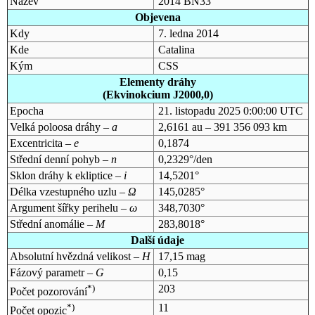
Název
2014 BN33
Objevena
Kdy
7. ledna 2014
Kde
Catalina
Kým
CSS
Elementy dráhy
(Ekvinokcium J2000,0)
Epocha
21. listopadu 2025 0:00:00 UTC
Velká poloosa dráhy –
a
2,6161 au – 391 356 093 km
Excentricita –
e
0,1874
Střední denní pohyb –
n
0,2329°/den
Sklon dráhy k ekliptice –
i
14,5201°
Délka vzestupného uzlu –
Ω
145,0285°
Argument šířky perihelu –
ω
348,7030°
Střední anomálie –
M
283,8018°
Další údaje
Absolutní hvězdná velikost –
H
17,15 mag
Fázový parametr –
G
0,15
*)
203
Počet pozorování
*)
11
Počet opozic