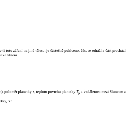
i toto záření na jiné těleso, je částečně pohlceno, část se odráží a část prochází
ické vlnění.
m), poloměr planetky
r
, teplotu povrchu planetky
T
a vzdálenost mezi Sluncem a
p
tky, tzn.