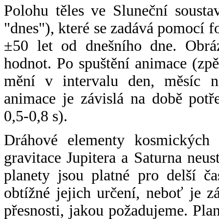
Polohu těles ve Sluneční sousta
"dnes"), které se zadává pomocí 
±50 let od dnešního dne. Obráz
hodnot. Po spuštění animace (zpě
mění v intervalu den, měsíc ne
animace je závislá na době potř
0,5-0,8 s).
Dráhové elementy kosmických t
gravitace Jupitera a Saturna neu
planety jsou platné pro delší č
obtížné jejich určení, neboť je 
přesnosti, jakou požadujeme. Pla