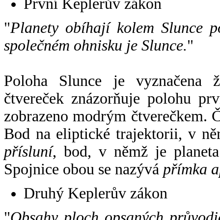
První Keplerův zákon
"
Planety obíhají kolem Slunce p
společném ohnisku je Slunce.
"
Poloha Slunce je vyznačena 
čtvereček znázorňuje polohu pr
zobrazeno modrým čtverečkem. Če
Bod na eliptické trajektorii, v n
přísluní
, bod, v němž je planet
Spojnice obou se nazývá
přímka a
Druhý Keplerův zákon
"
Obsahy ploch opsaných průvodič