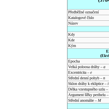
Předběžné označení
Katalogové číslo
Název
Kdy
Kde
Kým
E
(Ekv
Epocha
Velká poloosa dráhy –
a
Excentricita –
e
Střední denní pohyb –
n
Sklon dráhy k ekliptice –
i
Délka vzestupného uzlu –
Argument šířky perihelu 
Střední anomálie –
M