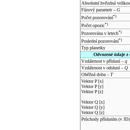
Absolutní hvězdná velikos
Fázový parametr –
G
*)
Počet pozorování
*)
Počet opozic
*)
Pozorována v letech
*)
Poslední pozorování
Typ planetky
Odvozené údaje z 
Vzdálenost v přísluní –
q
Vzdálenost v odsluní –
Q
Oběžná doba –
T
Vektor P [x]
Vektor P [y]
Vektor P [z]
Vektor Q [x]
Vektor Q [y]
Vektor Q [z]
Průchody přísluním (v
JD
)