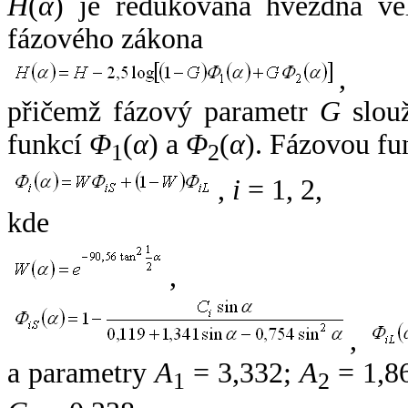
H
(
α
) je redukovaná hvězdná vel
fázového zákona
,
přičemž fázový parametr
G
slouž
funkcí
Φ
(
α
) a
Φ
(
α
). Fázovou fu
1
2
,
i
= 1, 2,
kde
,
,
a parametry
A
= 3,332;
A
= 1,8
1
2