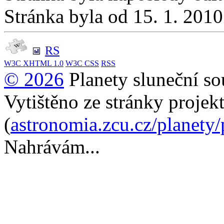
Stránka byla od 15. 1. 201
RS
W3C
XHTML 1.0
W3C
CSS
RSS
© 2026
Planety sluneční so
Vytištěno ze stránky projek
(
astronomia.zcu.cz/planety
Nahrávám...