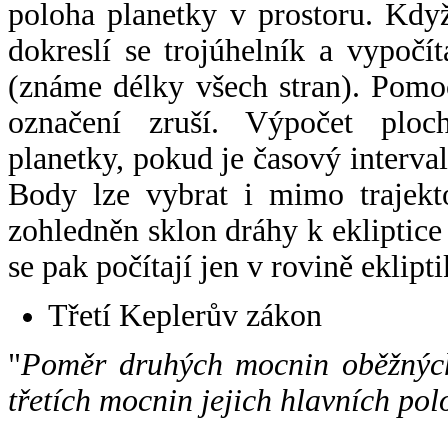
poloha planetky v prostoru. Kdy
dokreslí se trojúhelník a vypoč
(známe délky všech stran). Pomo
označení zruší. Výpočet ploch
planetky, pokud je časový interval
Body lze vybrat i mimo trajekto
zohledněn sklon dráhy k ekliptice
se pak počítají jen v rovině eklipti
Třetí Keplerův zákon
"
Poměr druhých mocnin oběžných
třetích mocnin jejich hlavních pol