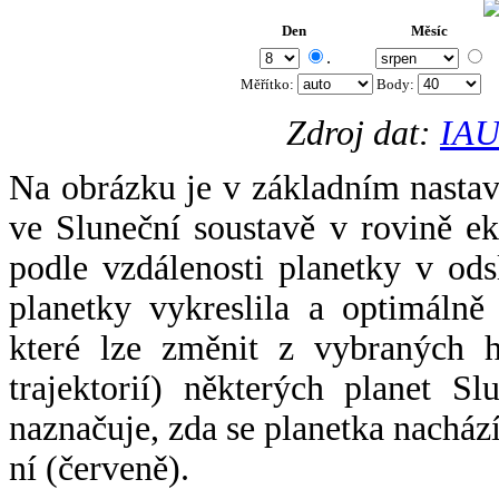
Den
Měsíc
.
Měřítko:
Body
:
Zdroj dat:
IAU
Na obrázku je v základním nastav
ve Sluneční soustavě v rovině ek
podle vzdálenosti planetky v odsl
planetky vykreslila a optimálně
které lze změnit z vybraných h
trajektorií) některých planet Sl
naznačuje, zda se planetka nacház
ní (červeně).