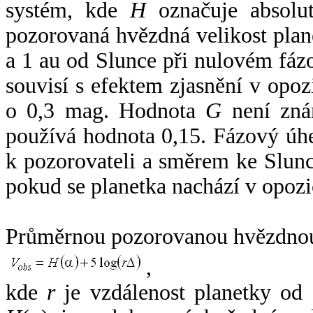
systém, kde
H
označuje absolut
pozorovaná hvězdná velikost plan
a 1 au od Slunce při nulovém fá
souvisí s efektem zjasnění v opoz
o 0,3 mag. Hodnota
G
není zná
používá hodnota 0,15. Fázový úh
k pozorovateli a směrem ke Slunc
pokud se planetka nachází v opozi
Průměrnou pozorovanou hvězdnou 
,
kde
r
je vzdálenost planetky od