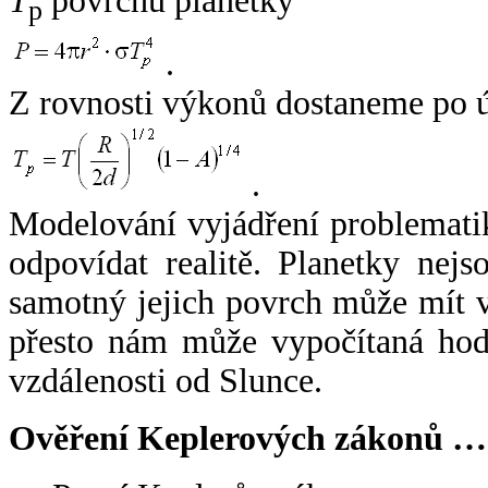
T
povrchu planetky
p
.
Z rovnosti výkonů dostaneme po 
.
Modelování vyjádření problemati
odpovídat realitě. Planetky nejso
samotný jejich povrch může mít v
přesto nám může vypočítaná hodn
vzdálenosti od Slunce.
Ověření Keplerových zákonů …