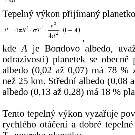
Tepelný výkon přijímaný planetko
,
kde
A
je Bondovo albedo, uvaž
odrazivosti) planetek se obecně
albedo (0,02 až 0,07) má 78 % z
než 25 km. Střední albedo (0,08 
albedo (0,13 až 0,28) má 18 % pla
Tento tepelný výkon vyzařuje po
rychlého otáčení a dobré tepelné