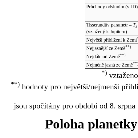
Průchody odsluním (v
JD
)
Tisserandův parametr –
T
J
(vztažený k Jupiteru)
Největší přiblížení k Zemi
**)
Nejjasnější ze Země
**)
Nejdále od Země
**
Nejméně jasná ze Země
*)
vztaženo
**)
hodnoty pro největší/nejmenší přibl
jsou spočítány pro období od 8. srpna
Poloha planetky