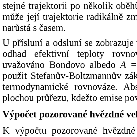
stejné trajektorii po několik oběh
může její trajektorie radikálně zm
narůstá s časem.
U přísluní a odsluní se zobrazuje
odhad efektivní teploty rovno
uvažováno Bondovo albedo
A
= 
použit Stefanův-Boltzmannův zák
termodynamické rovnováze. Abs
plochou průřezu, kdežto emise po
Výpočet pozorované hvězdné ve
K výpočtu pozorované hvězdné v