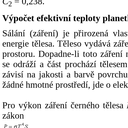
C
= 0,238.
2
Výpočet efektivní teploty plan
Sálání (záření) je přirozená vla
energie tělesa. Těleso vydává zá
prostoru. Dopadne-li toto záření n
se odráží a část prochází tělesem
závisí na jakosti a barvě povrch
žádné hmotné prostředí, jde o ele
Pro výkon záření černého tělesa
zákon