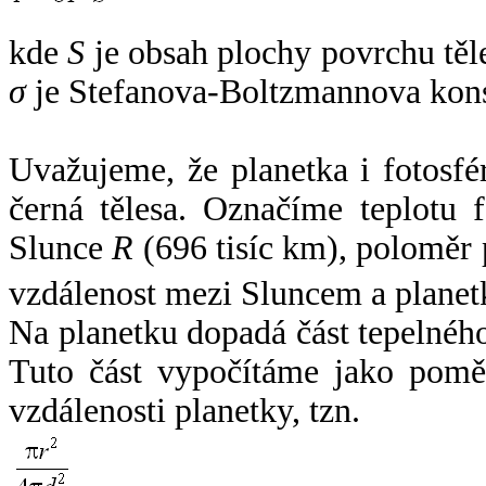
kde
S
je obsah plochy povrchu těl
σ
je Stefanova-Boltzmannova kons
Uvažujeme, že planetka i fotosfér
černá tělesa. Označíme teplotu 
Slunce
R
(696 tisíc km), poloměr
vzdálenost mezi Sluncem a plane
Na planetku dopadá část tepelnéh
Tuto část vypočítáme jako pomě
vzdálenosti planetky, tzn.