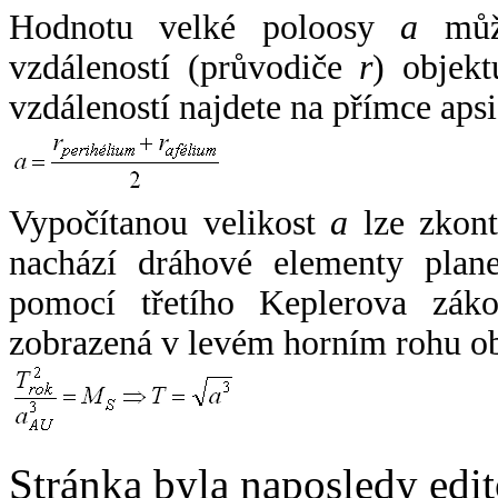
Hodnotu velké poloosy
a
může
vzdáleností (průvodiče
r
) objekt
vzdáleností najdete na přímce apsi
Vypočítanou velikost
a
lze zkont
nachází dráhové elementy plane
pomocí třetího Keplerova zák
zobrazená v levém horním rohu o
Stránka byla naposledy edi