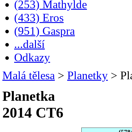
(253) Mathylde
(433) Eros
(951) Gaspra
...další
Odkazy
Malá tělesa
>
Planetky
>
Pl
Planetka
2014 CT6
(578