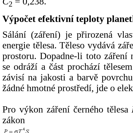
C
= 0,238.
2
Výpočet efektivní teploty plan
Sálání (záření) je přirozená vla
energie tělesa. Těleso vydává zá
prostoru. Dopadne-li toto záření n
se odráží a část prochází tělesem
závisí na jakosti a barvě povrch
žádné hmotné prostředí, jde o ele
Pro výkon záření černého tělesa
zákon