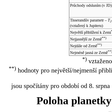
Průchody odsluním (v
JD
)
Tisserandův parametr –
T
J
(vztažený k Jupiteru)
Největší přiblížení k Zemi
**)
Nejjasnější ze Země
**)
Nejdále od Země
**
Nejméně jasná ze Země
*)
vztaženo
**)
hodnoty pro největší/nejmenší přibl
jsou spočítány pro období od 8. srpna
Poloha planetky