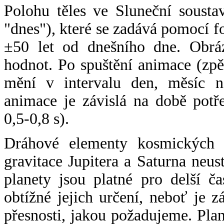
Polohu těles ve Sluneční sousta
"dnes"), které se zadává pomocí 
±50 let od dnešního dne. Obráz
hodnot. Po spuštění animace (zpě
mění v intervalu den, měsíc ne
animace je závislá na době potř
0,5-0,8 s).
Dráhové elementy kosmických t
gravitace Jupitera a Saturna neu
planety jsou platné pro delší č
obtížné jejich určení, neboť je 
přesnosti, jakou požadujeme. Pla