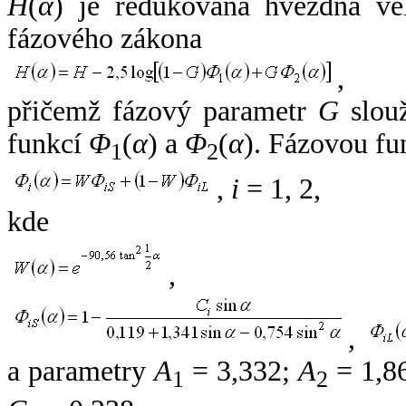
H
(
α
) je redukovaná hvězdná vel
fázového zákona
,
přičemž fázový parametr
G
slouž
funkcí
Φ
(
α
) a
Φ
(
α
). Fázovou fu
1
2
,
i
= 1, 2,
kde
,
,
a parametry
A
= 3,332;
A
= 1,8
1
2