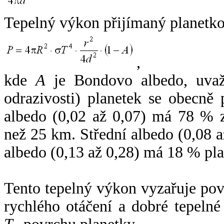
Tepelný výkon přijímaný planetko
,
kde
A
je Bondovo albedo, uvaž
odrazivosti) planetek se obecně
albedo (0,02 až 0,07) má 78 % z
než 25 km. Střední albedo (0,08 
albedo (0,13 až 0,28) má 18 % pla
Tento tepelný výkon vyzařuje po
rychlého otáčení a dobré tepelné