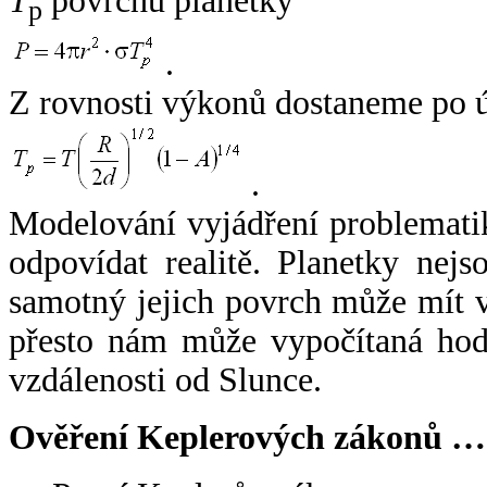
T
povrchu planetky
p
.
Z rovnosti výkonů dostaneme po 
.
Modelování vyjádření problemati
odpovídat realitě. Planetky nejso
samotný jejich povrch může mít v
přesto nám může vypočítaná hodn
vzdálenosti od Slunce.
Ověření Keplerových zákonů …