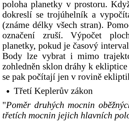
poloha planetky v prostoru. Kdy
dokreslí se trojúhelník a vypoč
(známe délky všech stran). Pomo
označení zruší. Výpočet ploch
planetky, pokud je časový interval
Body lze vybrat i mimo trajekto
zohledněn sklon dráhy k ekliptice
se pak počítají jen v rovině eklipti
Třetí Keplerův zákon
"
Poměr druhých mocnin oběžných
třetích mocnin jejich hlavních pol