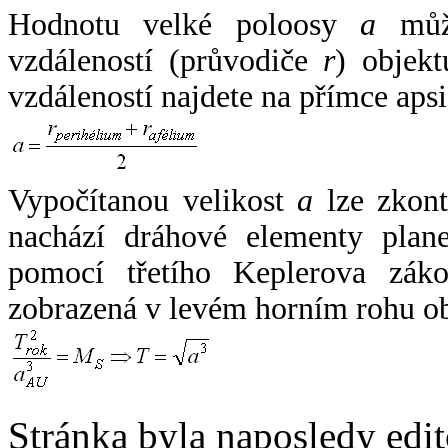
Hodnotu velké poloosy
a
může
vzdáleností (průvodiče
r
) objekt
vzdáleností najdete na přímce apsi
Vypočítanou velikost
a
lze zkont
nachází dráhové elementy plane
pomocí třetího Keplerova zák
zobrazená v levém horním rohu o
Stránka byla naposledy edi