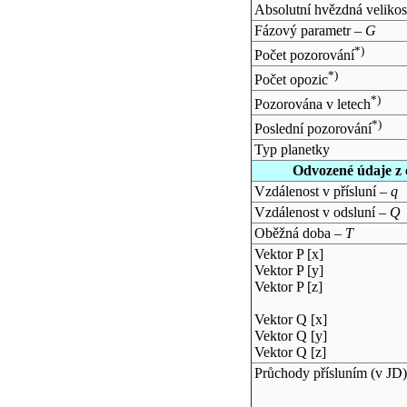
Absolutní hvězdná velikos
Fázový parametr –
G
*)
Počet pozorování
*)
Počet opozic
*)
Pozorována v letech
*)
Poslední pozorování
Typ planetky
Odvozené údaje z 
Vzdálenost v přísluní –
q
Vzdálenost v odsluní –
Q
Oběžná doba –
T
Vektor P [x]
Vektor P [y]
Vektor P [z]
Vektor Q [x]
Vektor Q [y]
Vektor Q [z]
Průchody přísluním (v
JD
)