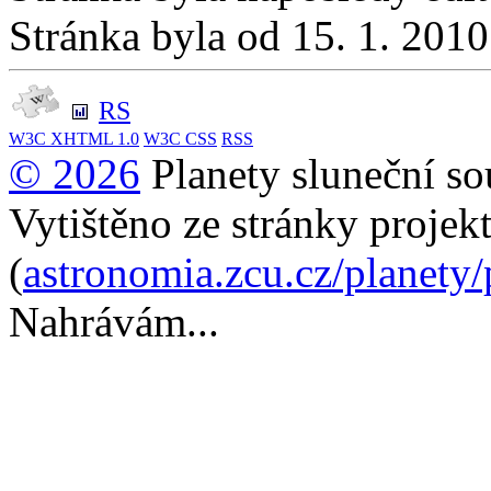
Stránka byla od 15. 1. 201
RS
W3C
XHTML 1.0
W3C
CSS
RSS
© 2026
Planety sluneční so
Vytištěno ze stránky projek
(
astronomia.zcu.cz/planety
Nahrávám...