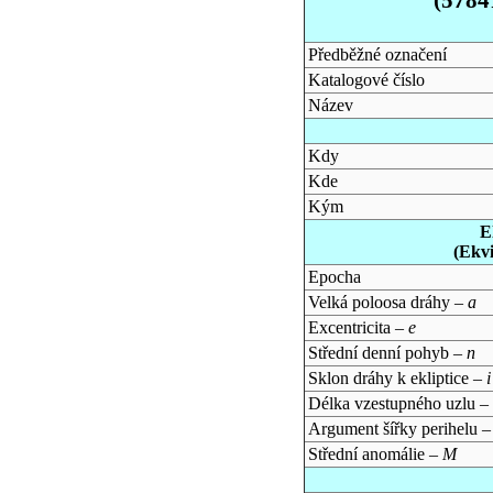
Předběžné označení
Katalogové číslo
Název
Kdy
Kde
Kým
E
(Ekv
Epocha
Velká poloosa dráhy –
a
Excentricita –
e
Střední denní pohyb –
n
Sklon dráhy k ekliptice –
i
Délka vzestupného uzlu –
Argument šířky perihelu 
Střední anomálie –
M