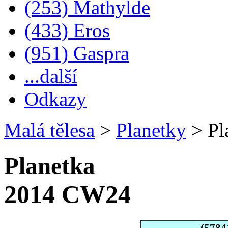
(253) Mathylde
(433) Eros
(951) Gaspra
...další
Odkazy
Malá tělesa
>
Planetky
>
Pl
Planetka
2014 CW24
(5784