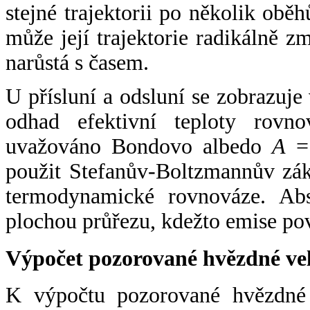
stejné trajektorii po několik oběh
může její trajektorie radikálně zm
narůstá s časem.
U přísluní a odsluní se zobrazuje
odhad efektivní teploty rovno
uvažováno Bondovo albedo
A
= 
použit Stefanův-Boltzmannův zák
termodynamické rovnováze. Abs
plochou průřezu, kdežto emise po
Výpočet pozorované hvězdné ve
K výpočtu pozorované hvězdné v