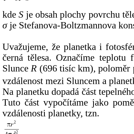
kde
S
je obsah plochy povrchu těl
σ
je Stefanova-Boltzmannova kons
Uvažujeme, že planetka i fotosfér
černá tělesa. Označíme teplotu 
Slunce
R
(696 tisíc km), poloměr
vzdálenost mezi Sluncem a plane
Na planetku dopadá část tepelnéh
Tuto část vypočítáme jako pomě
vzdálenosti planetky, tzn.