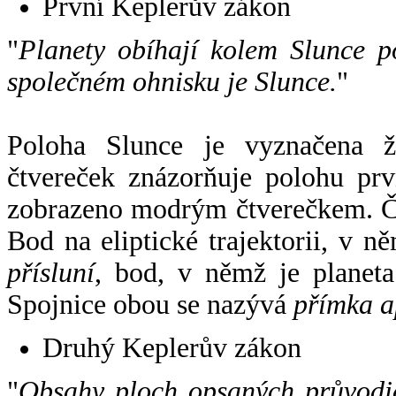
První Keplerův zákon
"
Planety obíhají kolem Slunce p
společném ohnisku je Slunce.
"
Poloha Slunce je vyznačena 
čtvereček znázorňuje polohu pr
zobrazeno modrým čtverečkem. Če
Bod na eliptické trajektorii, v n
přísluní
, bod, v němž je planet
Spojnice obou se nazývá
přímka a
Druhý Keplerův zákon
"
Obsahy ploch opsaných průvodič