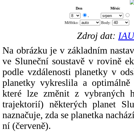
Den
Měsíc
.
Měřítko:
Body
:
Zdroj dat:
IAU
Na obrázku je v základním nastav
ve Sluneční soustavě v rovině ek
podle vzdálenosti planetky v odsl
planetky vykreslila a optimálně
které lze změnit z vybraných h
trajektorií) některých planet Sl
naznačuje, zda se planetka nacház
ní (červeně).