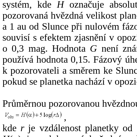
systém, kde
H
označuje absolut
pozorovaná hvězdná velikost plan
a 1 au od Slunce při nulovém fá
souvisí s efektem zjasnění v opoz
o 0,3 mag. Hodnota
G
není zná
používá hodnota 0,15. Fázový úh
k pozorovateli a směrem ke Slunc
pokud se planetka nachází v opozi
Průměrnou pozorovanou hvězdnou 
,
kde
r
je vzdálenost planetky od