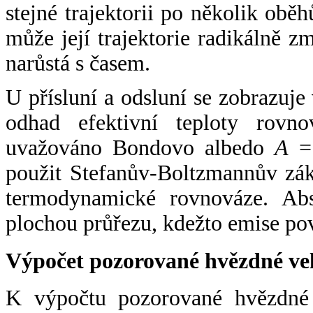
stejné trajektorii po několik oběh
může její trajektorie radikálně zm
narůstá s časem.
U přísluní a odsluní se zobrazuje
odhad efektivní teploty rovno
uvažováno Bondovo albedo
A
= 
použit Stefanův-Boltzmannův zák
termodynamické rovnováze. Abs
plochou průřezu, kdežto emise po
Výpočet pozorované hvězdné ve
K výpočtu pozorované hvězdné v