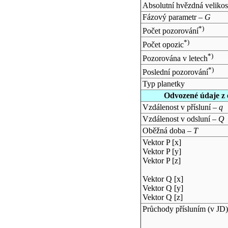
Absolutní hvězdná velikos
Fázový parametr –
G
*)
Počet pozorování
*)
Počet opozic
*)
Pozorována v letech
*)
Poslední pozorování
Typ planetky
Odvozené údaje z 
Vzdálenost v přísluní –
q
Vzdálenost v odsluní –
Q
Oběžná doba –
T
Vektor P [x]
Vektor P [y]
Vektor P [z]
Vektor Q [x]
Vektor Q [y]
Vektor Q [z]
Průchody přísluním (v
JD
)