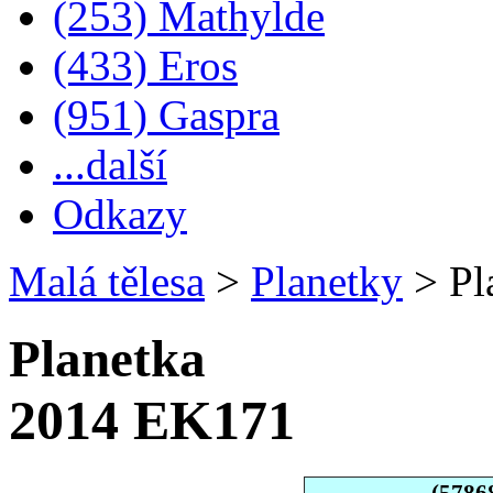
(253) Mathylde
(433) Eros
(951) Gaspra
...další
Odkazy
Malá tělesa
>
Planetky
>
Pl
Planetka
2014 EK171
(5786