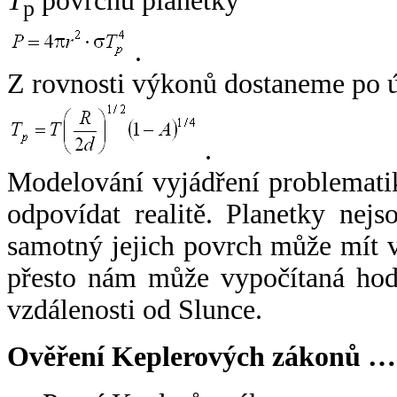
T
povrchu planetky
p
.
Z rovnosti výkonů dostaneme po 
.
Modelování vyjádření problemati
odpovídat realitě. Planetky nejso
samotný jejich povrch může mít v
přesto nám může vypočítaná hodn
vzdálenosti od Slunce.
Ověření Keplerových zákonů …