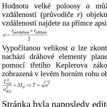
Hodnotu velké poloosy
a
může
vzdáleností (průvodiče
r
) objekt
vzdáleností najdete na přímce apsi
Vypočítanou velikost
a
lze zkont
nachází dráhové elementy plane
pomocí třetího Keplerova zák
zobrazená v levém horním rohu o
Stránka byla naposledy edi