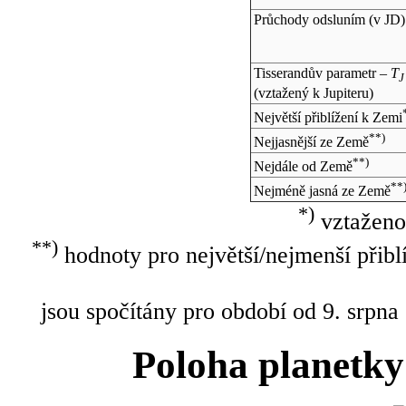
Průchody odsluním (v
JD
)
Tisserandův parametr –
T
J
(vztažený k Jupiteru)
Největší přiblížení k Zemi
**)
Nejjasnější ze Země
**)
Nejdále od Země
**
Nejméně jasná ze Země
*)
vztaženo
**)
hodnoty pro největší/nejmenší přibl
jsou spočítány pro období od 9. srpna
Poloha planetky