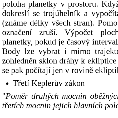
poloha planetky v prostoru. Kdy
dokreslí se trojúhelník a vypoč
(známe délky všech stran). Pomo
označení zruší. Výpočet ploch
planetky, pokud je časový interval
Body lze vybrat i mimo trajekto
zohledněn sklon dráhy k ekliptice
se pak počítají jen v rovině eklipti
Třetí Keplerův zákon
"
Poměr druhých mocnin oběžných
třetích mocnin jejich hlavních pol