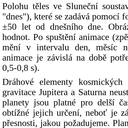
Polohu těles ve Sluneční sousta
"dnes"), které se zadává pomocí 
±50 let od dnešního dne. Obráz
hodnot. Po spuštění animace (zpě
mění v intervalu den, měsíc ne
animace je závislá na době potř
0,5-0,8 s).
Dráhové elementy kosmických t
gravitace Jupitera a Saturna neu
planety jsou platné pro delší č
obtížné jejich určení, neboť je 
přesnosti, jakou požadujeme. Pla