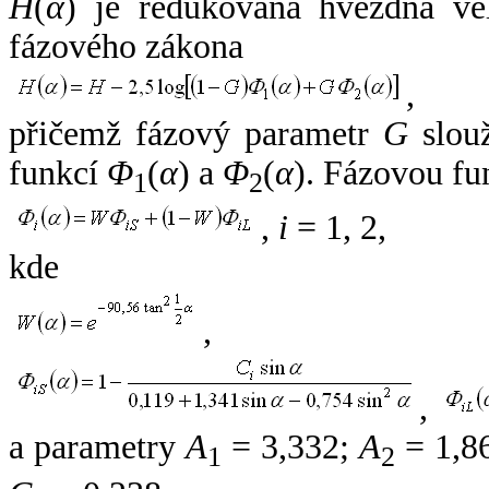
H
(
α
) je redukovaná hvězdná vel
fázového zákona
,
přičemž fázový parametr
G
slouž
funkcí
Φ
(
α
) a
Φ
(
α
). Fázovou fu
1
2
,
i
= 1, 2,
kde
,
,
a parametry
A
= 3,332;
A
= 1,8
1
2