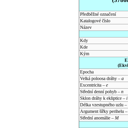
Předběžné označení
Katalogové číslo
Název
Kdy
Kde
Kým
E
(Ekv
Epocha
Velká poloosa dráhy –
a
Excentricita –
e
Střední denní pohyb –
n
Sklon dráhy k ekliptice –
i
Délka vzestupného uzlu –
Argument šířky perihelu 
Střední anomálie –
M