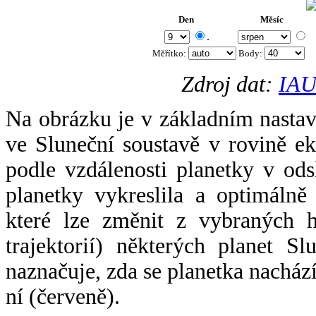
Den
Měsíc
.
Měřítko:
Body
:
Zdroj dat:
IAU
Na obrázku je v základním nastav
ve Sluneční soustavě v rovině ek
podle vzdálenosti planetky v odsl
planetky vykreslila a optimálně
které lze změnit z vybraných h
trajektorií) některých planet Sl
naznačuje, zda se planetka nacház
ní (červeně).