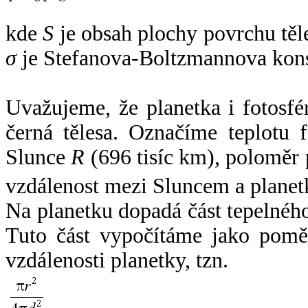
kde
S
je obsah plochy povrchu těl
σ
je Stefanova-Boltzmannova kons
Uvažujeme, že planetka i fotosfér
černá tělesa. Označíme teplotu 
Slunce
R
(696 tisíc km), poloměr
vzdálenost mezi Sluncem a plane
Na planetku dopadá část tepelnéh
Tuto část vypočítáme jako pomě
vzdálenosti planetky, tzn.