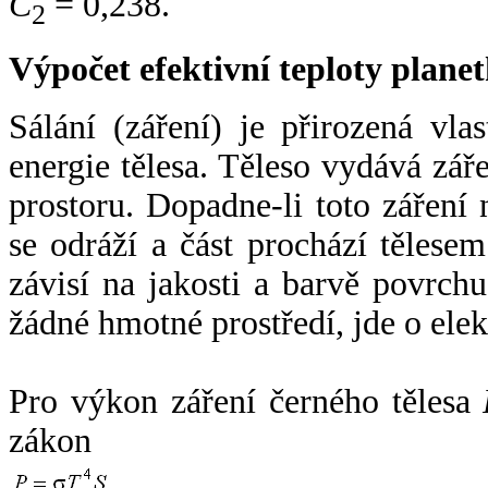
C
= 0,238.
2
Výpočet efektivní teploty plan
Sálání (záření) je přirozená vla
energie tělesa. Těleso vydává zá
prostoru. Dopadne-li toto záření n
se odráží a část prochází tělesem
závisí na jakosti a barvě povrch
žádné hmotné prostředí, jde o ele
Pro výkon záření černého tělesa
zákon