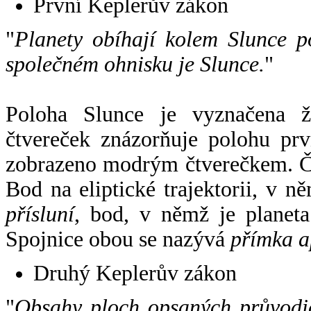
První Keplerův zákon
"
Planety obíhají kolem Slunce p
společném ohnisku je Slunce.
"
Poloha Slunce je vyznačena 
čtvereček znázorňuje polohu pr
zobrazeno modrým čtverečkem. Če
Bod na eliptické trajektorii, v n
přísluní
, bod, v němž je planet
Spojnice obou se nazývá
přímka a
Druhý Keplerův zákon
"
Obsahy ploch opsaných průvodič