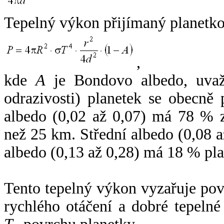
Tepelný výkon přijímaný planetko
,
kde
A
je Bondovo albedo, uvaž
odrazivosti) planetek se obecně
albedo (0,02 až 0,07) má 78 % z
než 25 km. Střední albedo (0,08 
albedo (0,13 až 0,28) má 18 % pla
Tento tepelný výkon vyzařuje po
rychlého otáčení a dobré tepelné