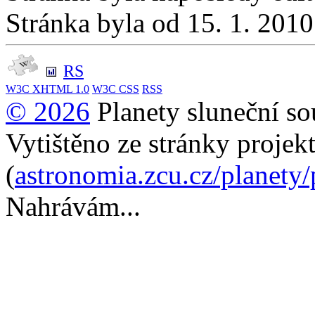
Stránka byla od 15. 1. 201
RS
W3C
XHTML 1.0
W3C
CSS
RSS
© 2026
Planety sluneční so
Vytištěno ze stránky projek
(
astronomia.zcu.cz/planety
Nahrávám...