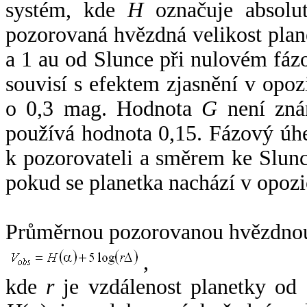
systém, kde
H
označuje absolut
pozorovaná hvězdná velikost plan
a 1 au od Slunce při nulovém fá
souvisí s efektem zjasnění v opoz
o 0,3 mag. Hodnota
G
není zná
používá hodnota 0,15. Fázový úh
k pozorovateli a směrem ke Slunc
pokud se planetka nachází v opozi
Průměrnou pozorovanou hvězdnou 
,
kde
r
je vzdálenost planetky od