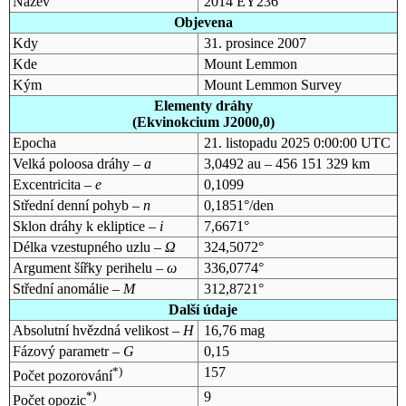
Název
2014 EY236
Objevena
Kdy
31. prosince 2007
Kde
Mount Lemmon
Kým
Mount Lemmon Survey
Elementy dráhy
(Ekvinokcium J2000,0)
Epocha
21. listopadu 2025 0:00:00 UTC
Velká poloosa dráhy –
a
3,0492 au – 456 151 329 km
Excentricita –
e
0,1099
Střední denní pohyb –
n
0,1851°/den
Sklon dráhy k ekliptice –
i
7,6671°
Délka vzestupného uzlu –
Ω
324,5072°
Argument šířky perihelu –
ω
336,0774°
Střední anomálie –
M
312,8721°
Další údaje
Absolutní hvězdná velikost –
H
16,76 mag
Fázový parametr –
G
0,15
*)
157
Počet pozorování
*)
9
Počet opozic