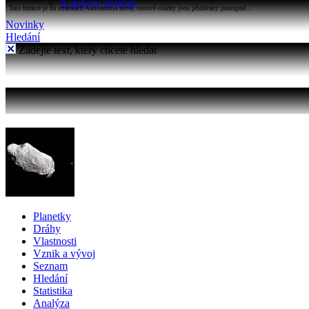
Katalogy objektů
Tato funkce je na stránkách Astronomia nová, testové otázky jsou přidávány postupně...
Novinky
Hledání
Zadejte text, který chcete hledat
Planetky
Dráhy
Vlastnosti
Vznik a vývoj
Seznam
Hledání
Statistika
Analýza