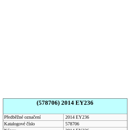
(578706) 2014 EY236
Předběžné označení
2014 EY236
Katalogové číslo
578706