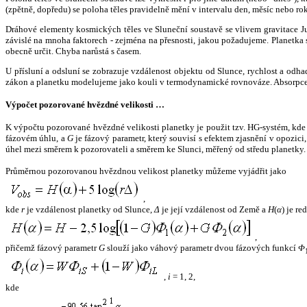
(zpětně, dopředu) se poloha těles pravidelně mění v intervalu den, měsíc nebo ro
Dráhové elementy kosmických těles ve Sluneční soustavě se vlivem gravitace Jup
závislé na mnoha faktorech - zejména na přesnosti, jakou požadujeme. Planetka se
obecně určit. Chyba narůstá s časem.
U přísluní a odsluní se zobrazuje vzdálenost objektu od Slunce, rychlost a od
zákon a planetku modelujeme jako kouli v termodynamické rovnováze. Absorpce 
Výpočet pozorované hvězdné velikosti …
K výpočtu pozorované hvězdné velikosti planetky je použit tzv. HG-systém, kd
fázovém úhlu, a
G
je fázový parametr, který souvisí s efektem zjasnění v opozic
úhel mezi směrem k pozorovateli a směrem ke Slunci, měřený od středu planetky. 
Průměrnou pozorovanou hvězdnou velikost planetky můžeme vyjádřit jako
,
kde
r
je vzdálenost planetky od Slunce,
Δ
je její vzdálenost od Země a
H
(
α
) je r
,
přičemž fázový parametr
G
slouží jako váhový parametr dvou fázových funkcí
Φ
,
i
= 1, 2,
kde