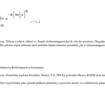
,
i
= 1, 2
238.
tělesa. Těleso vydává záření ve formě elektromagnetických vln do prostoru. Dopadne-l
u. Pro přenos tepla zářením není potřeba žádné hmotné prostředí, jde o elektromagnet
tefanova-Boltzmannova konstanta.
tělesa. Označíme teplotu fotosféry Slunce
T
(5 780 K), poloměr Slunce
R
(696 tisíc k
část vypočítáme jako poměr průřezu planetky a povrchu koule ve vzdálenosti plane