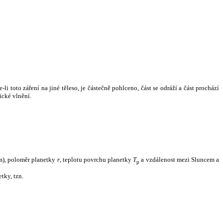
i toto záření na jiné těleso, je částečně pohlceno, část se odráží a část prochází
ické vlnění.
m), poloměr planetky
r
, teplotu povrchu planetky
T
a vzdálenost mezi Sluncem a
p
tky, tzn.