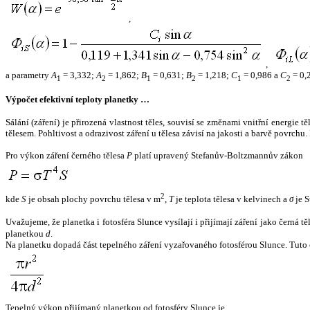
,
,
a parametry
A
= 3,332;
A
= 1,862;
B
= 0,631;
B
= 1,218;
C
= 0,986 a
C
= 0,
1
2
1
2
1
2
Výpočet efektivní teploty planetky …
Sálání (záření) je přirozená vlastnost těles, souvisí se změnami vnitřní energie 
tělesem. Pohltivost a odrazivost záření u tělesa závisí na jakosti a barvě povrch
Pro výkon záření černého tělesa
P
platí upravený Stefanův-Boltzmannův zákon
2
kde
S
je obsah plochy povrchu tělesa v m
,
T
je teplota tělesa v kelvinech a
σ
je S
Uvažujeme, že planetka i fotosféra Slunce vysílají i přijímají záření jako černá 
planetkou
d
.
Na planetku dopadá část tepelného záření vyzařovaného fotosférou Slunce. Tuto 
Tepelný výkon přijímaný planetkou od fotosféry Slunce je