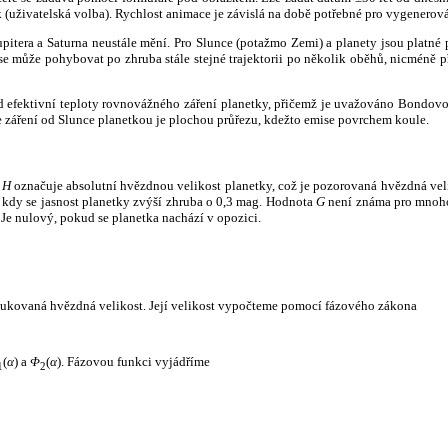
k (uživatelská volba). Rychlost animace je závislá na době potřebné pro vygenerová
itera a Saturna neustále mění. Pro Slunce (potažmo Zemi) a planety jsou platné p
 může pohybovat po zhruba stále stejné trajektorii po několik oběhů, nicméně při p
had efektivní teploty rovnovážného záření planetky, přičemž je uvažováno Bondov
záření od Slunce planetkou je plochou průřezu, kdežto emise povrchem koule.
e
H
označuje absolutní hvězdnou velikost planetky, což je pozorovaná hvězdná veli
i, kdy se jasnost planetky zvýší zhruba o 0,3 mag. Hodnota
G
není známa pro mnoho 
Je nulový, pokud se planetka nachází v opozici.
edukovaná hvězdná velikost. Její velikost vypočteme pomocí fázového zákona
(
α
) a
Φ
(
α
). Fázovou funkci vyjádříme
1
2