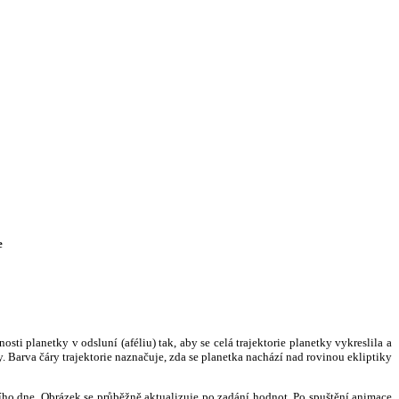
e
i planetky v odsluní (aféliu) tak, aby se celá trajektorie planetky vykreslila a
. Barva čáry trajektorie naznačuje, zda se planetka nachází nad rovinou ekliptiky
ního dne. Obrázek se průběžně aktualizuje po zadání hodnot. Po spuštění animace