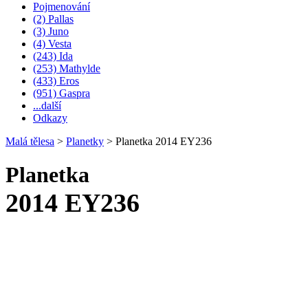
Pojmenování
(2) Pallas
(3) Juno
(4) Vesta
(243) Ida
(253) Mathylde
(433) Eros
(951) Gaspra
...další
Odkazy
Malá tělesa
>
Planetky
>
Planetka 2014 EY236
Planetka
2014 EY236