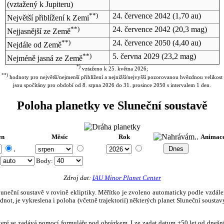
(vztažený k Jupiteru)
**)
24. července 2042
(1,70 au)
Největší přiblížení k Zemi
**)
24. července 2042
(20,3 mag)
Nejjasnější ze Země
**)
24. července 2050
(4,40 au)
Nejdále od Země
**)
5. června 2029
(23,2 mag)
Nejméně jasná ze Země
*)
vztaženo k 25. května 2026;
**)
hodnoty pro největší/nejmenší přiblížení a nejnižší/nejvyšší pozorovanou hvězdnou velikost
jsou spočítány pro období od 8. srpna 2026 do 31. prosince 2050 s intervalem 1 den.
Poloha planetky ve Sluneční soustavě
en
Měsíc
Rok
Animac
.
:
Body
:
Zdroj dat:
IAU Minor Planet Center
eční soustavě v rovině ekliptiky. Měřítko je zvoleno automaticky podle vzdálenost
not, je vykreslena i poloha (včetně trajektorií) některých planet Sluneční soustavy
, které se zadává pomocí formuláře pod obrázkem. Lze zadat datum ±50 let od dneš