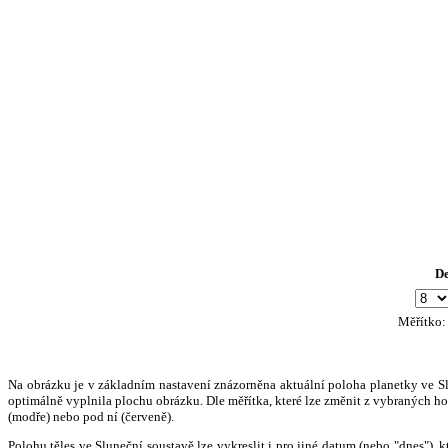
D
Měřítko
Na obrázku je v základním nastavení znázorněna aktuální poloha planetky ve Slun
optimálně vyplnila plochu obrázku. Dle měřítka, které lze změnit z vybraných hod
(modře) nebo pod ní (červeně).
Polohu těles ve Sluneční soustavě lze vykreslit i pro jiné datum (nebo "dnes")