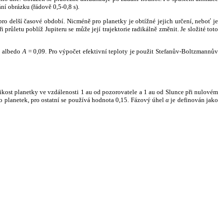
ní obrázku (řádově 0,5-0,8 s).
ro delší časové období. Nicméně pro planetky je obtížné jejich určení, neboť je
růletu poblíž Jupiteru se může její trajektorie radikálně změnit. Je složité toto
o albedo
A
= 0,09. Pro výpočet efektivní teploty je použit Stefanův-Boltzmannův
kost planetky ve vzdálenosti 1 au od pozorovatele a 1 au od Slunce při nulovém
planetek, pro ostatní se používá hodnota 0,15. Fázový úhel
α
je definován jako