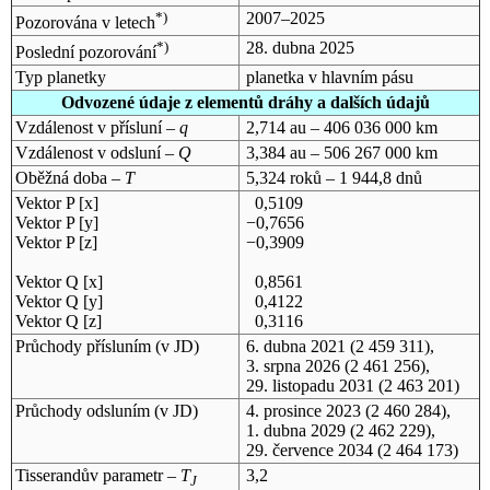
*)
2007–2025
Pozorována v letech
*)
28. dubna 2025
Poslední pozorování
Typ planetky
planetka v hlavním pásu
Odvozené údaje z elementů dráhy a dalších údajů
Vzdálenost v přísluní –
q
2,714 au – 406 036 000 km
Vzdálenost v odsluní –
Q
3,384 au – 506 267 000 km
Oběžná doba –
T
5,324 roků – 1 944,8 dnů
Vektor P [x]
0,5109
Vektor P [y]
−0,7656
Vektor P [z]
−0,3909
Vektor Q [x]
0,8561
Vektor Q [y]
0,4122
Vektor Q [z]
0,3116
Průchody přísluním (v
JD
)
6. dubna 2021
(2 459 311),
3. srpna 2026
(2 461 256),
29. listopadu 2031
(2 463 201)
Průchody odsluním (v
JD
)
4. prosince 2023
(2 460 284),
1. dubna 2029
(2 462 229),
29. července 2034
(2 464 173)
Tisserandův parametr –
T
3,2
J