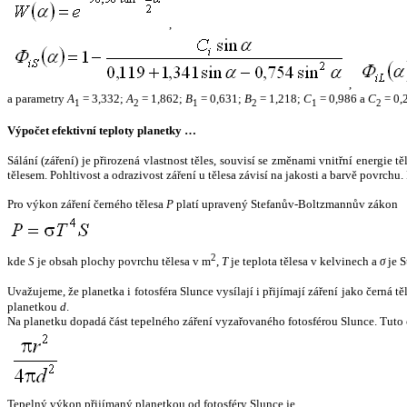
,
,
a parametry
A
= 3,332;
A
= 1,862;
B
= 0,631;
B
= 1,218;
C
= 0,986 a
C
= 0,
1
2
1
2
1
2
Výpočet efektivní teploty planetky …
Sálání (záření) je přirozená vlastnost těles, souvisí se změnami vnitřní energie 
tělesem. Pohltivost a odrazivost záření u tělesa závisí na jakosti a barvě povrch
Pro výkon záření černého tělesa
P
platí upravený Stefanův-Boltzmannův zákon
2
kde
S
je obsah plochy povrchu tělesa v m
,
T
je teplota tělesa v kelvinech a
σ
je S
Uvažujeme, že planetka i fotosféra Slunce vysílají i přijímají záření jako černá 
planetkou
d
.
Na planetku dopadá část tepelného záření vyzařovaného fotosférou Slunce. Tuto 
Tepelný výkon přijímaný planetkou od fotosféry Slunce je