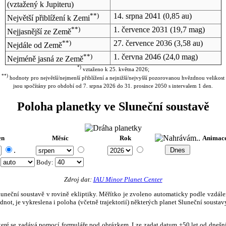
(vztažený k Jupiteru)
**)
14. srpna 2041
(0,85 au)
Největší přiblížení k Zemi
**)
1. července 2031
(19,7 mag)
Nejjasnější ze Země
**)
27. července 2036
(3,58 au)
Nejdále od Země
**)
1. června 2046
(24,0 mag)
Nejméně jasná ze Země
*)
vztaženo k 25. května 2026;
**)
hodnoty pro největší/nejmenší přiblížení a nejnižší/nejvyšší pozorovanou hvězdnou velikost
jsou spočítány pro období od 7. srpna 2026 do 31. prosince 2050 s intervalem 1 den.
Poloha planetky ve Sluneční soustavě
en
Měsíc
Rok
Animac
.
:
Body
:
Zdroj dat:
IAU Minor Planet Center
eční soustavě v rovině ekliptiky. Měřítko je zvoleno automaticky podle vzdálenost
not, je vykreslena i poloha (včetně trajektorií) některých planet Sluneční soustavy
, které se zadává pomocí formuláře pod obrázkem. Lze zadat datum ±50 let od dneš