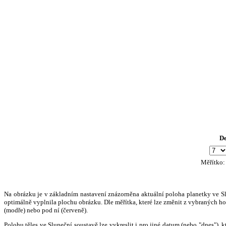
D
Měřítko
Na obrázku je v základním nastavení znázorněna aktuální poloha planetky ve Slun
optimálně vyplnila plochu obrázku. Dle měřítka, které lze změnit z vybraných hod
(modře) nebo pod ní (červeně).
Polohu těles ve Sluneční soustavě lze vykreslit i pro jiné datum (nebo "dnes")