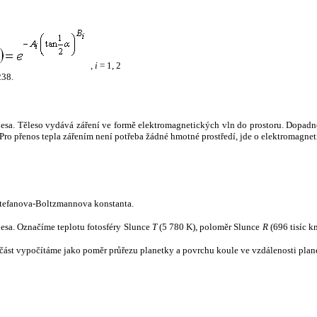
,
i
= 1, 2
238.
tělesa. Těleso vydává záření ve formě elektromagnetických vln do prostoru. Dopadne-l
u. Pro přenos tepla zářením není potřeba žádné hmotné prostředí, jde o elektromagnet
tefanova-Boltzmannova konstanta.
tělesa. Označíme teplotu fotosféry Slunce
T
(5 780 K), poloměr Slunce
R
(696 tisíc k
část vypočítáme jako poměr průřezu planetky a povrchu koule ve vzdálenosti plane