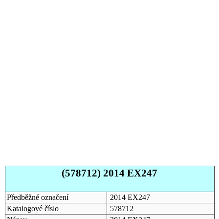
(578712) 2014 EX247
Předběžné označení
2014 EX247
Katalogové číslo
578712