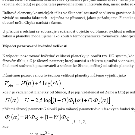
(zpětně, dopředu) se poloha těles pravidelně mění v intervalu den, měsíc nebo ro
Dráhové elementy kosmických těles ve Sluneční soustavě se vlivem gravitace Jup
závislé na mnoha faktorech - zejména na přesnosti, jakou požadujeme. Planetka se
obecně určit. Chyba narůstá s časem.
U přísluní a odsluní se zobrazuje vzdálenost objektu od Slunce, rychlost a od
zákon a planetku modelujeme jako kouli v termodynamické rovnováze. Absorpce 
Výpočet pozorované hvězdné velikosti …
K výpočtu pozorované hvězdné velikosti planetky je použit tzv. HG-systém, kd
fázovém úhlu, a
G
je fázový parametr, který souvisí s efektem zjasnění v opozic
úhel mezi směrem k pozorovateli a směrem ke Slunci, měřený od středu planetky. 
Průměrnou pozorovanou hvězdnou velikost planetky můžeme vyjádřit jako
,
kde
r
je vzdálenost planetky od Slunce,
Δ
je její vzdálenost od Země a
H
(
α
) je r
,
přičemž fázový parametr
G
slouží jako váhový parametr dvou fázových funkcí
Φ
,
i
= 1, 2,
kde