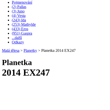
Pojmenování
(2) Pallas
(3) Juno
(4) Vesta
(243) Ida
(253) Mathylde
(433) Eros
(951) Gaspra
...další
Odkazy
Malá tělesa
>
Planetky
>
Planetka 2014 EX247
Planetka
2014 EX247