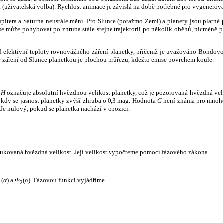
k (uživatelská volba). Rychlost animace je závislá na době potřebné pro vygenerová
itera a Saturna neustále mění. Pro Slunce (potažmo Zemi) a planety jsou platné p
 může pohybovat po zhruba stále stejné trajektorii po několik oběhů, nicméně při p
had efektivní teploty rovnovážného záření planetky, přičemž je uvažováno Bondov
záření od Slunce planetkou je plochou průřezu, kdežto emise povrchem koule.
e
H
označuje absolutní hvězdnou velikost planetky, což je pozorovaná hvězdná veli
i, kdy se jasnost planetky zvýší zhruba o 0,3 mag. Hodnota
G
není známa pro mnoho 
Je nulový, pokud se planetka nachází v opozici.
edukovaná hvězdná velikost. Její velikost vypočteme pomocí fázového zákona
(
α
) a
Φ
(
α
). Fázovou funkci vyjádříme
1
2