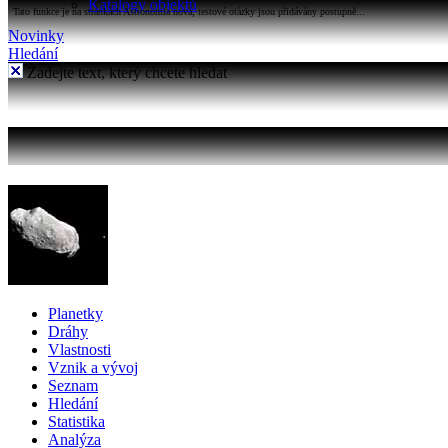
Katalogy objektů
Tato funkce je na stránkách Astronomia nová, testové otázky jsou přidávány postupně...
Novinky
Hledání
Zadejte text, který chcete hledat
Planetky
Dráhy
Vlastnosti
Vznik a vývoj
Seznam
Hledání
Statistika
Analýza