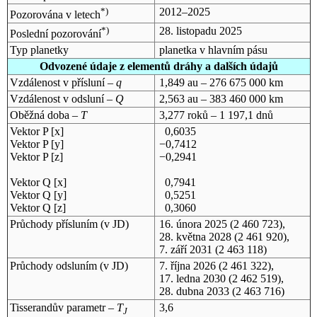
*)
2012–2025
Pozorována v letech
*)
28. listopadu 2025
Poslední pozorování
Typ planetky
planetka v hlavním pásu
Odvozené údaje z elementů dráhy a dalších údajů
Vzdálenost v přísluní –
q
1,849 au – 276 675 000 km
Vzdálenost v odsluní –
Q
2,563 au – 383 460 000 km
Oběžná doba –
T
3,277 roků – 1 197,1 dnů
Vektor P [x]
0,6035
Vektor P [y]
−0,7412
Vektor P [z]
−0,2941
Vektor Q [x]
0,7941
Vektor Q [y]
0,5251
Vektor Q [z]
0,3060
Průchody přísluním (v
JD
)
16. února 2025
(2 460 723),
28. května 2028
(2 461 920),
7. září 2031
(2 463 118)
Průchody odsluním (v
JD
)
7. října 2026
(2 461 322),
17. ledna 2030
(2 462 519),
28. dubna 2033
(2 463 716)
Tisserandův parametr –
T
3,6
J