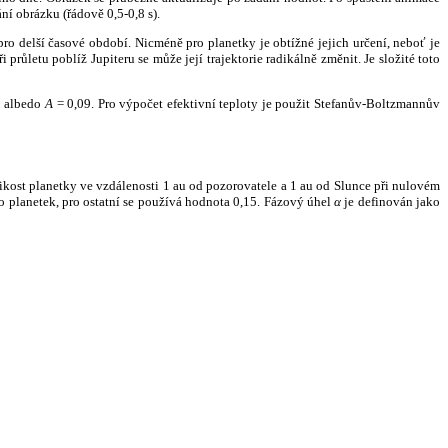
ní obrázku (řádově 0,5-0,8 s).
ro delší časové období. Nicméně pro planetky je obtížné jejich určení, neboť je
růletu poblíž Jupiteru se může její trajektorie radikálně změnit. Je složité toto
o albedo
A
= 0,09. Pro výpočet efektivní teploty je použit Stefanův-Boltzmannův
kost planetky ve vzdálenosti 1 au od pozorovatele a 1 au od Slunce při nulovém
planetek, pro ostatní se používá hodnota 0,15. Fázový úhel
α
je definován jako