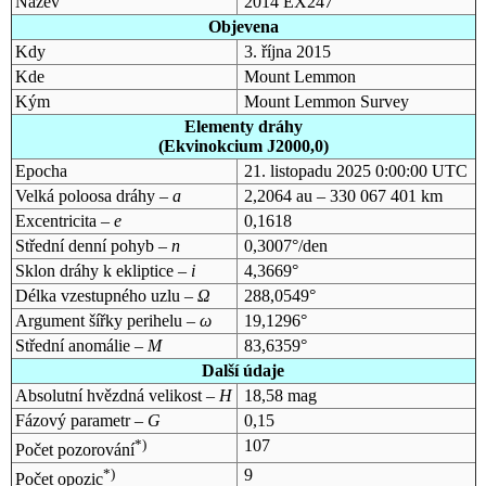
Název
2014 EX247
Objevena
Kdy
3. října 2015
Kde
Mount Lemmon
Kým
Mount Lemmon Survey
Elementy dráhy
(Ekvinokcium J2000,0)
Epocha
21. listopadu 2025 0:00:00 UTC
Velká poloosa dráhy –
a
2,2064 au – 330 067 401 km
Excentricita –
e
0,1618
Střední denní pohyb –
n
0,3007°/den
Sklon dráhy k ekliptice –
i
4,3669°
Délka vzestupného uzlu –
Ω
288,0549°
Argument šířky perihelu –
ω
19,1296°
Střední anomálie –
M
83,6359°
Další údaje
Absolutní hvězdná velikost –
H
18,58 mag
Fázový parametr –
G
0,15
*)
107
Počet pozorování
*)
9
Počet opozic