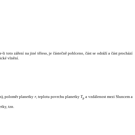
i toto záření na jiné těleso, je částečně pohlceno, část se odráží a část prochází
ické vlnění.
m), poloměr planetky
r
, teplotu povrchu planetky
T
a vzdálenost mezi Sluncem a
p
tky, tzn.