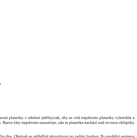
e
i planetky v odsluní (aféliu) tak, aby se celá trajektorie planetky vykreslila a
. Barva čáry trajektorie naznačuje, zda se planetka nachází nad rovinou ekliptiky
ního dne. Obrázek se průběžně aktualizuje po zadání hodnot. Po spuštění animace