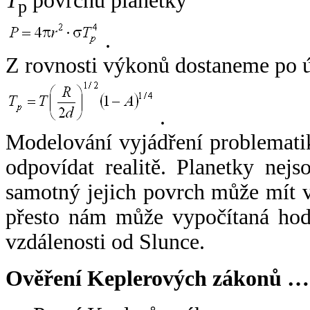
T
povrchu planetky
p
.
Z rovnosti výkonů dostaneme po 
.
Modelování vyjádření problemati
odpovídat realitě. Planetky nejso
samotný jejich povrch může mít v
přesto nám může vypočítaná hodn
vzdálenosti od Slunce.
Ověření Keplerových zákonů …