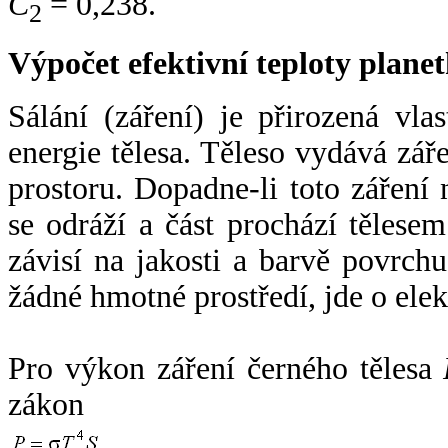
C
= 0,238.
2
Výpočet efektivní teploty plan
Sálání (záření) je přirozená vla
energie tělesa. Těleso vydává zá
prostoru. Dopadne-li toto záření n
se odráží a část prochází tělesem
závisí na jakosti a barvě povrch
žádné hmotné prostředí, jde o ele
Pro výkon záření černého tělesa
zákon