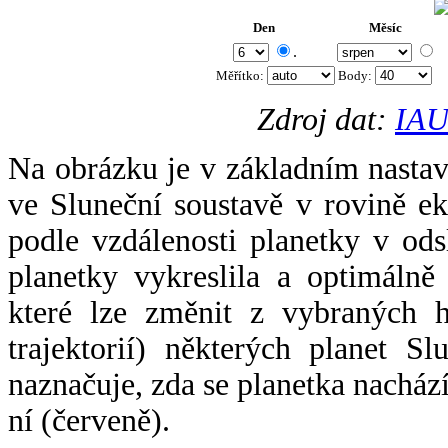
Den
Měsíc
.
Měřítko:
Body
:
Zdroj dat:
IAU
Na obrázku je v základním nastav
ve Sluneční soustavě v rovině ek
podle vzdálenosti planetky v odsl
planetky vykreslila a optimálně
které lze změnit z vybraných h
trajektorií) některých planet Sl
naznačuje, zda se planetka nacház
ní (červeně).