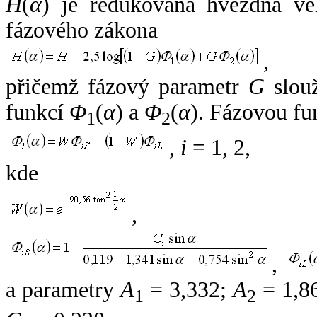
H
(
α
) je redukovaná hvězdná vel
fázového zákona
,
přičemž fázový parametr
G
slouž
funkcí
Φ
(
α
) a
Φ
(
α
). Fázovou fu
1
2
,
i
= 1, 2,
kde
,
,
a parametry
A
= 3,332;
A
= 1,8
1
2