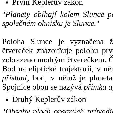
První Keplerův zákon
"
Planety obíhají kolem Slunce p
společném ohnisku je Slunce.
"
Poloha Slunce je vyznačena 
čtvereček znázorňuje polohu pr
zobrazeno modrým čtverečkem. Če
Bod na eliptické trajektorii, v n
přísluní
, bod, v němž je planet
Spojnice obou se nazývá
přímka a
Druhý Keplerův zákon
"
Obsahy ploch opsaných průvodič