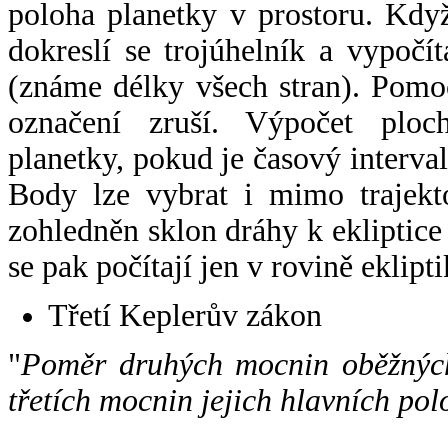
poloha planetky v prostoru. Kdy
dokreslí se trojúhelník a vypoč
(známe délky všech stran). Pomo
označení zruší. Výpočet ploch
planetky, pokud je časový interval
Body lze vybrat i mimo trajekto
zohledněn sklon dráhy k ekliptice
se pak počítají jen v rovině eklipti
Třetí Keplerův zákon
"
Poměr druhých mocnin oběžných
třetích mocnin jejich hlavních pol