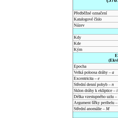
Předběžné označení
Katalogové číslo
Název
Kdy
Kde
Kým
E
(Ekv
Epocha
Velká poloosa dráhy –
a
Excentricita –
e
Střední denní pohyb –
n
Sklon dráhy k ekliptice –
i
Délka vzestupného uzlu –
Argument šířky perihelu 
Střední anomálie –
M