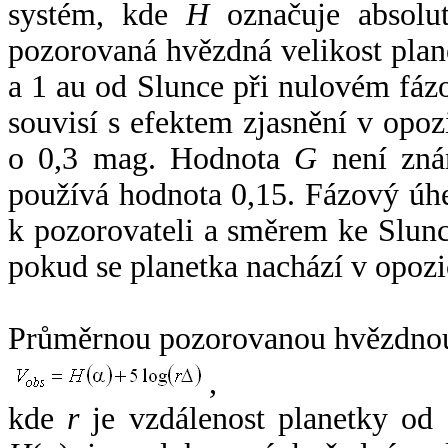
systém, kde
H
označuje absolut
pozorovaná hvězdná velikost plan
a 1 au od Slunce při nulovém fá
souvisí s efektem zjasnění v opoz
o 0,3 mag. Hodnota
G
není zná
používá hodnota 0,15. Fázový úh
k pozorovateli a směrem ke Slunc
pokud se planetka nachází v opozi
Průměrnou pozorovanou hvězdnou 
,
kde
r
je vzdálenost planetky od