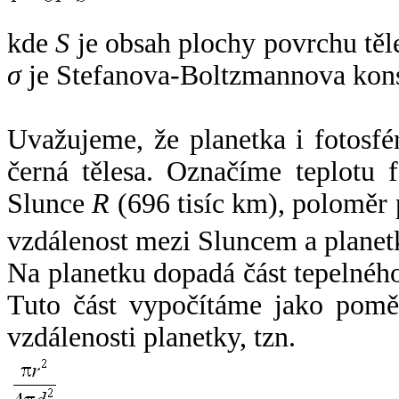
kde
S
je obsah plochy povrchu těl
σ
je Stefanova-Boltzmannova kons
Uvažujeme, že planetka i fotosfér
černá tělesa. Označíme teplotu 
Slunce
R
(696 tisíc km), poloměr
vzdálenost mezi Sluncem a plane
Na planetku dopadá část tepelnéh
Tuto část vypočítáme jako pomě
vzdálenosti planetky, tzn.