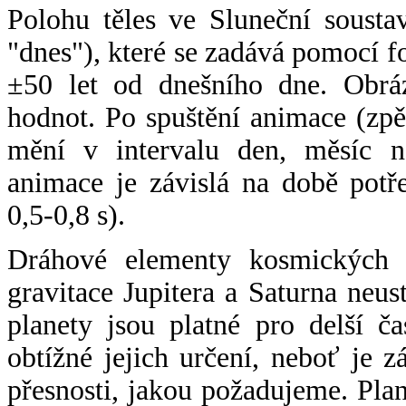
Polohu těles ve Sluneční sousta
"dnes"), které se zadává pomocí 
±50 let od dnešního dne. Obráz
hodnot. Po spuštění animace (zpě
mění v intervalu den, měsíc ne
animace je závislá na době potř
0,5-0,8 s).
Dráhové elementy kosmických t
gravitace Jupitera a Saturna neu
planety jsou platné pro delší č
obtížné jejich určení, neboť je 
přesnosti, jakou požadujeme. Pla