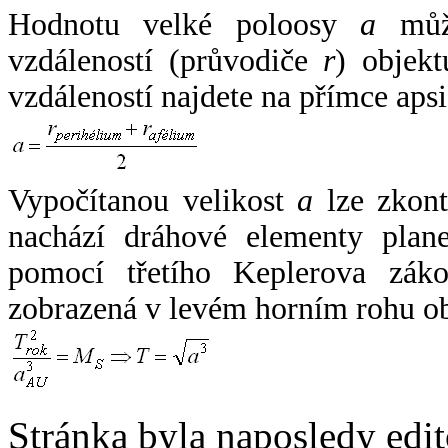
Hodnotu velké poloosy
a
může
vzdáleností (průvodiče
r
) objekt
vzdáleností najdete na přímce apsi
Vypočítanou velikost
a
lze zkont
nachází dráhové elementy plane
pomocí třetího Keplerova zák
zobrazená v levém horním rohu o
Stránka byla naposledy edi