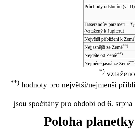
Průchody odsluním (v
JD
)
Tisserandův parametr –
T
J
(vztažený k Jupiteru)
Největší přiblížení k Zemi
**)
Nejjasnější ze Země
**)
Nejdále od Země
**
Nejméně jasná ze Země
*)
vztaženo
**)
hodnoty pro největší/nejmenší přibl
jsou spočítány pro období od 6. srpna
Poloha planetky