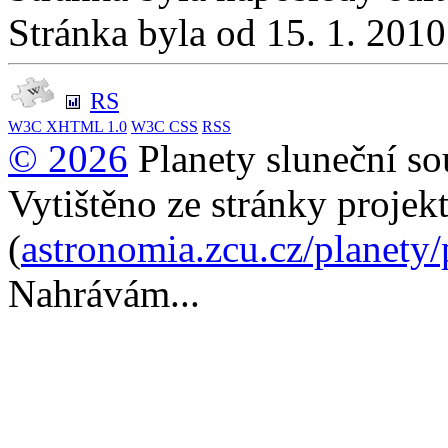
Stránka byla od 15. 1. 201
RS
W3C
XHTML 1.0
W3C
CSS
RSS
© 2026
Planety sluneční so
Vytištěno ze stránky projek
(
astronomia.zcu.cz/planety
Nahrávám...