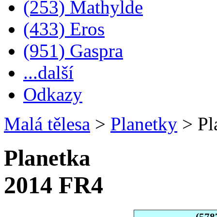
(253) Mathylde
(433) Eros
(951) Gaspra
...další
Odkazy
Malá tělesa
>
Planetky
>
Pl
Planetka
2014 FR4
(578