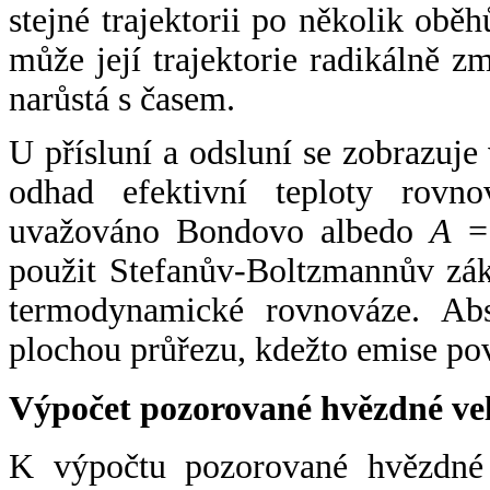
stejné trajektorii po několik oběh
může její trajektorie radikálně zm
narůstá s časem.
U přísluní a odsluní se zobrazuje
odhad efektivní teploty rovno
uvažováno Bondovo albedo
A
= 
použit Stefanův-Boltzmannův zák
termodynamické rovnováze. Abs
plochou průřezu, kdežto emise po
Výpočet pozorované hvězdné ve
K výpočtu pozorované hvězdné v