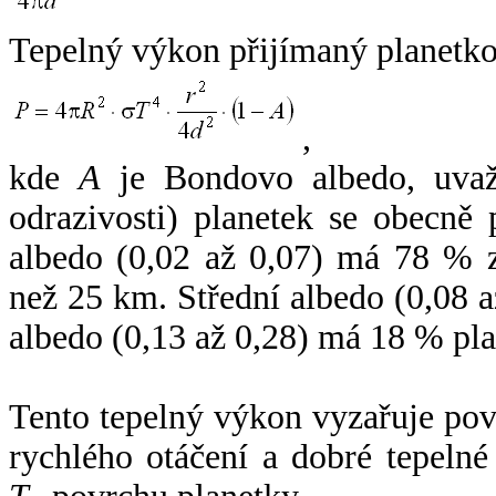
Tepelný výkon přijímaný planetko
,
kde
A
je Bondovo albedo, uvaž
odrazivosti) planetek se obecně
albedo (0,02 až 0,07) má 78 % z
než 25 km. Střední albedo (0,08 
albedo (0,13 až 0,28) má 18 % pla
Tento tepelný výkon vyzařuje po
rychlého otáčení a dobré tepelné