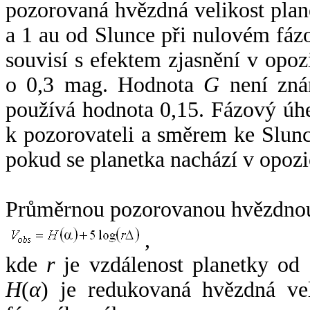
pozorovaná hvězdná velikost plan
a 1 au od Slunce při nulovém fá
souvisí s efektem zjasnění v opoz
o 0,3 mag. Hodnota
G
není zná
používá hodnota 0,15. Fázový úh
k pozorovateli a směrem ke Slunc
pokud se planetka nachází v opozi
Průměrnou pozorovanou hvězdnou 
,
kde
r
je vzdálenost planetky od
H
(
α
) je redukovaná hvězdná vel