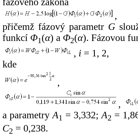
fázového zákona
,
přičemž fázový parametr
G
slouž
funkcí
Φ
(
α
) a
Φ
(
α
). Fázovou fu
1
2
,
i
= 1, 2,
kde
,
,
a parametry
A
= 3,332;
A
= 1,8
1
2
C
= 0,238.
2