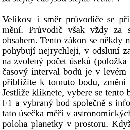
Velikost i směr průvodiče se při
mění. Průvodič však vždy za s
obsahem. Tento zákon se někdy 
pohybují nejrychleji, v odsluní z
na zvolený počet úseků (položka 
časový interval bodů je v levém
přiblížíte k tomuto bodu, změní
Jestliže kliknete, vybere se tento
F1 a vybraný bod společně s info
tato úsečka měří v astronomickýc
poloha planetky v prostoru. Kdy