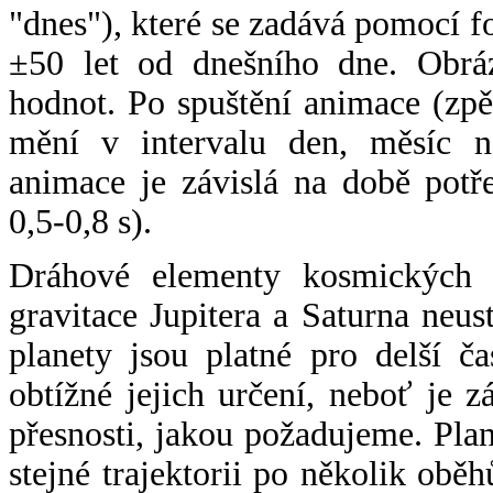
"dnes"), které se zadává pomocí 
±50 let od dnešního dne. Obráz
hodnot. Po spuštění animace (zpě
mění v intervalu den, měsíc ne
animace je závislá na době potř
0,5-0,8 s).
Dráhové elementy kosmických t
gravitace Jupitera a Saturna neu
planety jsou platné pro delší č
obtížné jejich určení, neboť je 
přesnosti, jakou požadujeme. Pla
stejné trajektorii po několik oběh