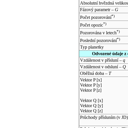
Absolutní hvězdná velikos
Fázový parametr –
G
*)
Počet pozorování
*)
Počet opozic
*)
Pozorována v letech
*)
Poslední pozorování
Typ planetky
Odvozené údaje z 
Vzdálenost v přísluní –
q
Vzdálenost v odsluní –
Q
Oběžná doba –
T
Vektor P [x]
Vektor P [y]
Vektor P [z]
Vektor Q [x]
Vektor Q [y]
Vektor Q [z]
Průchody přísluním (v
JD
)