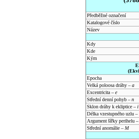
Předběžné označení
Katalogové číslo
Název
Kdy
Kde
Kým
E
(Ekv
Epocha
Velká poloosa dráhy –
a
Excentricita –
e
Střední denní pohyb –
n
Sklon dráhy k ekliptice –
i
Délka vzestupného uzlu –
Argument šířky perihelu 
Střední anomálie –
M