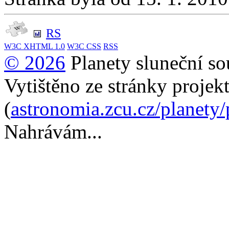
RS
W3C
XHTML 1.0
W3C
CSS
RSS
© 2026
Planety sluneční so
Vytištěno ze stránky projek
(
astronomia.zcu.cz/planety
Nahrávám...