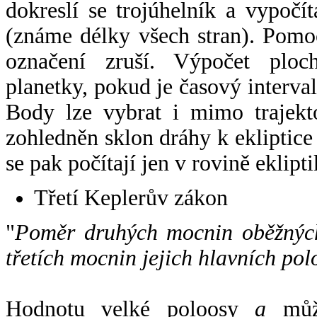
dokreslí se trojúhelník a vypoč
(známe délky všech stran). Pomo
označení zruší. Výpočet ploch
planetky, pokud je časový interval
Body lze vybrat i mimo trajekto
zohledněn sklon dráhy k ekliptice
se pak počítají jen v rovině eklipti
Třetí Keplerův zákon
"
Poměr druhých mocnin oběžných
třetích mocnin jejich hlavních pol
Hodnotu velké poloosy
a
může