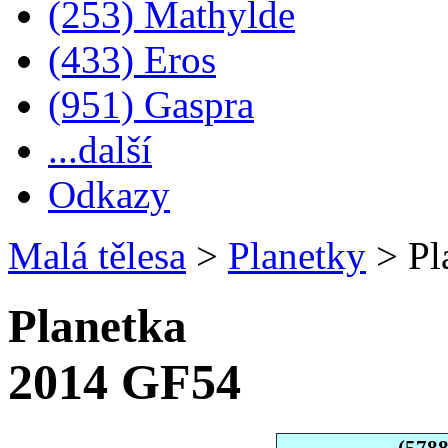
(253) Mathylde
(433) Eros
(951) Gaspra
...další
Odkazy
Malá tělesa
>
Planetky
>
Pl
Planetka
2014 GF54
(578