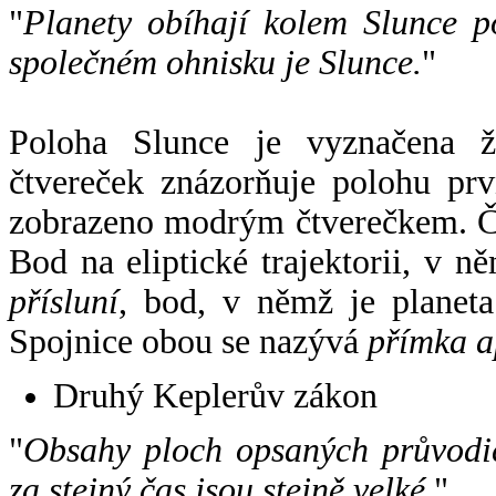
"
Planety obíhají kolem Slunce p
společném ohnisku je Slunce.
"
Poloha Slunce je vyznačena 
čtvereček znázorňuje polohu pr
zobrazeno modrým čtverečkem. Če
Bod na eliptické trajektorii, v n
přísluní
, bod, v němž je planet
Spojnice obou se nazývá
přímka a
Druhý Keplerův zákon
"
Obsahy ploch opsaných průvodič
za stejný čas jsou stejně velké.
".