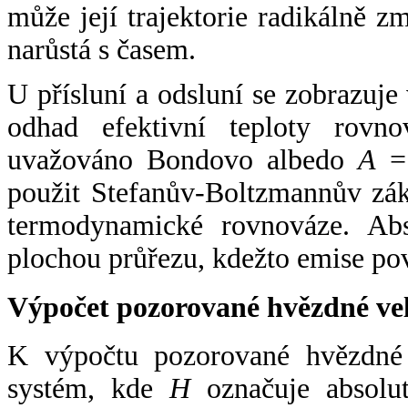
může její trajektorie radikálně zm
narůstá s časem.
U přísluní a odsluní se zobrazuje
odhad efektivní teploty rovno
uvažováno Bondovo albedo
A
= 
použit Stefanův-Boltzmannův zák
termodynamické rovnováze. Abs
plochou průřezu, kdežto emise po
Výpočet pozorované hvězdné ve
K výpočtu pozorované hvězdné v
systém, kde
H
označuje absolut