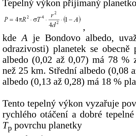
Tepelný výkon přijímaný planetko
,
kde
A
je Bondovo albedo, uvaž
odrazivosti) planetek se obecně
albedo (0,02 až 0,07) má 78 % z
než 25 km. Střední albedo (0,08 
albedo (0,13 až 0,28) má 18 % pla
Tento tepelný výkon vyzařuje po
rychlého otáčení a dobré tepelné
T
povrchu planetky
p