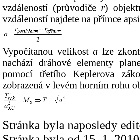
vzdáleností (průvodiče
r
) objekt
vzdáleností najdete na přímce apsi
Vypočítanou velikost
a
lze zkont
nachází dráhové elementy plane
pomocí třetího Keplerova zák
zobrazená v levém horním rohu o
Stránka byla naposledy edi
Stránka byla od 15. 1. 201