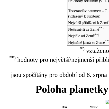
Průchody odsluním (v
JD
)
Tisserandův parametr –
T
J
(vztažený k Jupiteru)
Největší přiblížení k Zemi
**)
Nejjasnější ze Země
**)
Nejdále od Země
**
Nejméně jasná ze Země
*)
vztaženo
**)
hodnoty pro největší/nejmenší přibl
jsou spočítány pro období od 8. srpna
Poloha planetky
Den
Měsíc