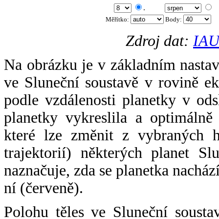
.
Měřítko:
Body
:
Zdroj dat:
IAU
Na obrázku je v základním nastav
ve Sluneční soustavě v rovině ek
podle vzdálenosti planetky v odsl
planetky vykreslila a optimálně
které lze změnit z vybraných h
trajektorií) některých planet Sl
naznačuje, zda se planetka nacház
ní (červeně).
Polohu těles ve Sluneční sousta