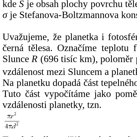
kde
S
je obsah plochy povrchu těl
σ
je Stefanova-Boltzmannova kons
Uvažujeme, že planetka i fotosfér
černá tělesa. Označíme teplotu 
Slunce
R
(696 tisíc km), poloměr
vzdálenost mezi Sluncem a plane
Na planetku dopadá část tepelnéh
Tuto část vypočítáme jako pomě
vzdálenosti planetky, tzn.