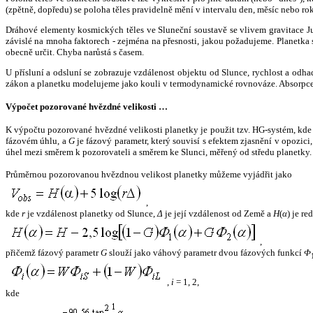
(zpětně, dopředu) se poloha těles pravidelně mění v intervalu den, měsíc nebo ro
Dráhové elementy kosmických těles ve Sluneční soustavě se vlivem gravitace Jup
závislé na mnoha faktorech - zejména na přesnosti, jakou požadujeme. Planetka se
obecně určit. Chyba narůstá s časem.
U přísluní a odsluní se zobrazuje vzdálenost objektu od Slunce, rychlost a od
zákon a planetku modelujeme jako kouli v termodynamické rovnováze. Absorpce 
Výpočet pozorované hvězdné velikosti …
K výpočtu pozorované hvězdné velikosti planetky je použit tzv. HG-systém, kd
fázovém úhlu, a
G
je fázový parametr, který souvisí s efektem zjasnění v opozic
úhel mezi směrem k pozorovateli a směrem ke Slunci, měřený od středu planetky. 
Průměrnou pozorovanou hvězdnou velikost planetky můžeme vyjádřit jako
,
kde
r
je vzdálenost planetky od Slunce,
Δ
je její vzdálenost od Země a
H
(
α
) je r
,
přičemž fázový parametr
G
slouží jako váhový parametr dvou fázových funkcí
Φ
,
i
= 1, 2,
kde