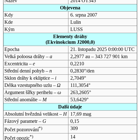
Název
2014 OT345
Objevena
Kdy
6. srpna 2007
Kde
Lulin
Kým
LUSS
Elementy dráhy
(Ekvinokcium J2000,0)
Epocha
21. listopadu 2025 0:00:00 UTC
Velká poloosa dráhy –
a
2,2977 au – 343 727 901 km
Excentricita –
e
0,2210
Střední denní pohyb –
n
0,2830°/den
Sklon dráhy k ekliptice –
i
2,7049°
Délka vzestupného uzlu –
Ω
111,3054°
Argument šířky perihelu –
ω
263,2605°
Střední anomálie –
M
53,6429°
Další údaje
Absolutní hvězdná velikost –
H
17,69 mag
Fázový parametr –
G
0,15
*)
309
Počet pozorování
*)
14
Počet opozic