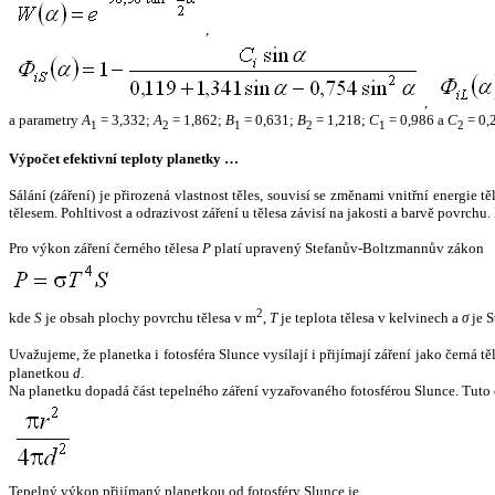
,
,
a parametry
A
= 3,332;
A
= 1,862;
B
= 0,631;
B
= 1,218;
C
= 0,986 a
C
= 0,
1
2
1
2
1
2
Výpočet efektivní teploty planetky …
Sálání (záření) je přirozená vlastnost těles, souvisí se změnami vnitřní energie 
tělesem. Pohltivost a odrazivost záření u tělesa závisí na jakosti a barvě povrch
Pro výkon záření černého tělesa
P
platí upravený Stefanův-Boltzmannův zákon
2
kde
S
je obsah plochy povrchu tělesa v m
,
T
je teplota tělesa v kelvinech a
σ
je S
Uvažujeme, že planetka i fotosféra Slunce vysílají i přijímají záření jako černá 
planetkou
d
.
Na planetku dopadá část tepelného záření vyzařovaného fotosférou Slunce. Tuto 
Tepelný výkon přijímaný planetkou od fotosféry Slunce je