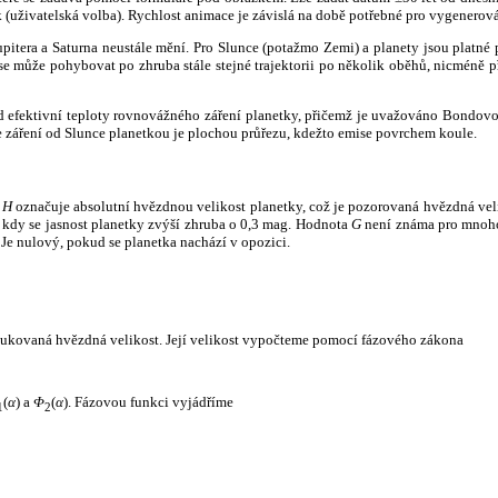
k (uživatelská volba). Rychlost animace je závislá na době potřebné pro vygenerová
itera a Saturna neustále mění. Pro Slunce (potažmo Zemi) a planety jsou platné p
 může pohybovat po zhruba stále stejné trajektorii po několik oběhů, nicméně při p
had efektivní teploty rovnovážného záření planetky, přičemž je uvažováno Bondov
záření od Slunce planetkou je plochou průřezu, kdežto emise povrchem koule.
e
H
označuje absolutní hvězdnou velikost planetky, což je pozorovaná hvězdná veli
i, kdy se jasnost planetky zvýší zhruba o 0,3 mag. Hodnota
G
není známa pro mnoho 
Je nulový, pokud se planetka nachází v opozici.
edukovaná hvězdná velikost. Její velikost vypočteme pomocí fázového zákona
(
α
) a
Φ
(
α
). Fázovou funkci vyjádříme
1
2