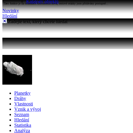
Katalogy objektů
Tato funkce je na stránkách Astronomia nová, testové otázky jsou přidávány postupně...
Novinky
Hledání
Zadejte text, který chcete hledat
Planetky
Dráhy
Vlastnosti
Vznik a vývoj
Seznam
Hledání
Statistika
Analýza