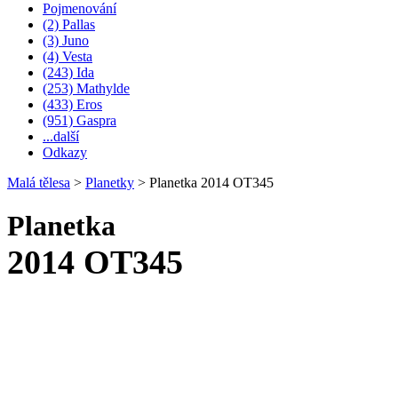
Pojmenování
(2) Pallas
(3) Juno
(4) Vesta
(243) Ida
(253) Mathylde
(433) Eros
(951) Gaspra
...další
Odkazy
Malá tělesa
>
Planetky
>
Planetka 2014 OT345
Planetka
2014 OT345