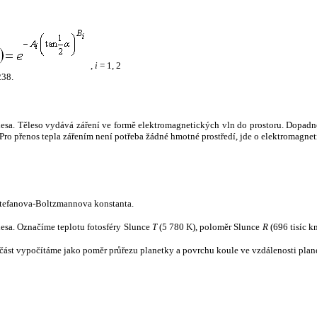
,
i
= 1, 2
238.
tělesa. Těleso vydává záření ve formě elektromagnetických vln do prostoru. Dopadne-l
u. Pro přenos tepla zářením není potřeba žádné hmotné prostředí, jde o elektromagnet
tefanova-Boltzmannova konstanta.
tělesa. Označíme teplotu fotosféry Slunce
T
(5 780 K), poloměr Slunce
R
(696 tisíc k
část vypočítáme jako poměr průřezu planetky a povrchu koule ve vzdálenosti plane