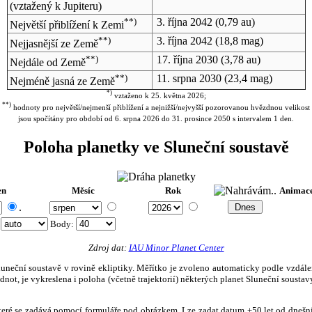
(vztažený k Jupiteru)
**)
3. října 2042
(0,79 au)
Největší přiblížení k Zemi
**)
3. října 2042
(18,8 mag)
Nejjasnější ze Země
**)
17. října 2030
(3,78 au)
Nejdále od Země
**)
11. srpna 2030
(23,4 mag)
Nejméně jasná ze Země
*)
vztaženo k 25. května 2026;
**)
hodnoty pro největší/nejmenší přiblížení a nejnižší/nejvyšší pozorovanou hvězdnou velikost
jsou spočítány pro období od 6. srpna 2026 do 31. prosince 2050 s intervalem 1 den.
Poloha planetky ve Sluneční soustavě
en
Měsíc
Rok
Animac
.
:
Body
:
Zdroj dat:
IAU Minor Planet Center
eční soustavě v rovině ekliptiky. Měřítko je zvoleno automaticky podle vzdálenost
not, je vykreslena i poloha (včetně trajektorií) některých planet Sluneční soustavy
, které se zadává pomocí formuláře pod obrázkem. Lze zadat datum ±50 let od dneš