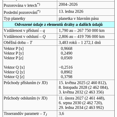
*)
2004–2026
Pozorována v letech
*)
13. ledna 2026
Poslední pozorování
Typ planetky
planetka v hlavním pásu
Odvozené údaje z elementů dráhy a dalších údajů
Vzdálenost v přísluní –
q
1,790 au – 267 750 000 km
Vzdálenost v odsluní –
Q
2,806 au – 419 706 000 km
Oběžná doba –
T
3,483 roků – 1 272,1 dnů
Vektor P [x]
0,9668
Vektor P [y]
0,2490
Vektor P [z]
0,0569
Vektor Q [x]
−0,2516
Vektor Q [y]
0,8902
Vektor Q [z]
0,3798
Průchody přísluním (v
JD
)
15. května 2025
(2 460 812),
8. listopadu 2028
(2 462 084),
3. května 2032
(2 463 356)
Průchody odsluním (v
JD
)
11. února 2027
(2 461 448),
6. srpna 2030
(2 462 720),
29. ledna 2034
(2 463 992)
Tisserandův parametr –
T
3,6
J