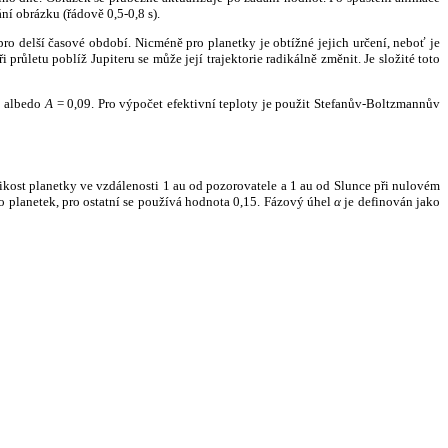
ní obrázku (řádově 0,5-0,8 s).
ro delší časové období. Nicméně pro planetky je obtížné jejich určení, neboť je
růletu poblíž Jupiteru se může její trajektorie radikálně změnit. Je složité toto
o albedo
A
= 0,09. Pro výpočet efektivní teploty je použit Stefanův-Boltzmannův
kost planetky ve vzdálenosti 1 au od pozorovatele a 1 au od Slunce při nulovém
planetek, pro ostatní se používá hodnota 0,15. Fázový úhel
α
je definován jako