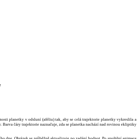
e
i planetky v odsluní (aféliu) tak, aby se celá trajektorie planetky vykreslila a
. Barva čáry trajektorie naznačuje, zda se planetka nachází nad rovinou ekliptiky
ního dne. Obrázek se průběžně aktualizuje po zadání hodnot. Po spuštění animace