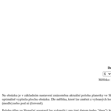
D
Měřítko
Na obrázku je v základním nastavení znázorněna aktuální poloha planetky ve Slun
optimálně vyplnila plochu obrázku. Dle měřítka, které lze změnit z vybraných hod
(modře) nebo pod ní (červeně).
Polohu těles ve Sluneční soustavě lze vykreslit i pro jiné datum (nebo "dnes")