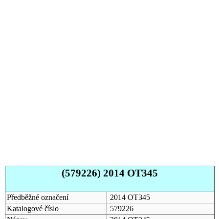
(579226) 2014 OT345
Předběžné označení
2014 OT345
Katalogové číslo
579226