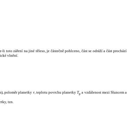
i toto záření na jiné těleso, je částečně pohlceno, část se odráží a část prochází
ické vlnění.
m), poloměr planetky
r
, teplotu povrchu planetky
T
a vzdálenost mezi Sluncem a
p
tky, tzn.