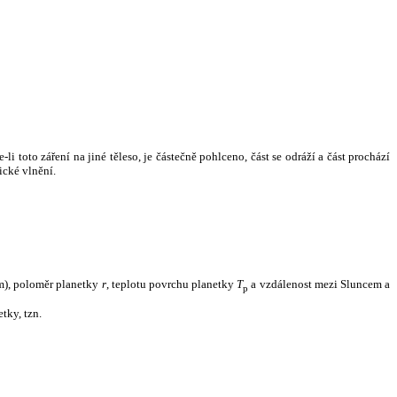
i toto záření na jiné těleso, je částečně pohlceno, část se odráží a část prochází
ické vlnění.
m), poloměr planetky
r
, teplotu povrchu planetky
T
a vzdálenost mezi Sluncem a
p
tky, tzn.