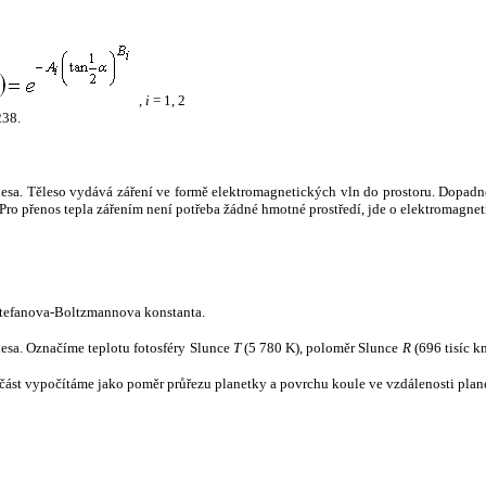
,
i
= 1, 2
238.
tělesa. Těleso vydává záření ve formě elektromagnetických vln do prostoru. Dopadne-l
u. Pro přenos tepla zářením není potřeba žádné hmotné prostředí, jde o elektromagnet
tefanova-Boltzmannova konstanta.
tělesa. Označíme teplotu fotosféry Slunce
T
(5 780 K), poloměr Slunce
R
(696 tisíc k
část vypočítáme jako poměr průřezu planetky a povrchu koule ve vzdálenosti plane