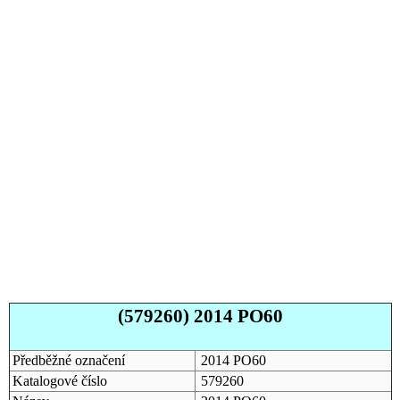
(579260) 2014 PO60
Předběžné označení
2014 PO60
Katalogové číslo
579260