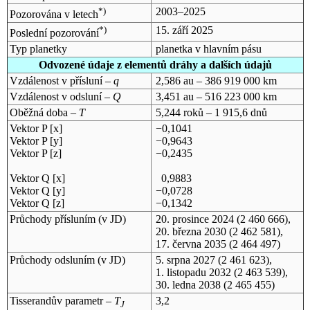
*)
2003–2025
Pozorována v letech
*)
15. září 2025
Poslední pozorování
Typ planetky
planetka v hlavním pásu
Odvozené údaje z elementů dráhy a dalších údajů
Vzdálenost v přísluní –
q
2,586 au – 386 919 000 km
Vzdálenost v odsluní –
Q
3,451 au – 516 223 000 km
Oběžná doba –
T
5,244 roků – 1 915,6 dnů
Vektor P [x]
−0,1041
Vektor P [y]
−0,9643
Vektor P [z]
−0,2435
Vektor Q [x]
0,9883
Vektor Q [y]
−0,0728
Vektor Q [z]
−0,1342
Průchody přísluním (v
JD
)
20. prosince 2024
(2 460 666),
20. března 2030
(2 462 581),
17. června 2035
(2 464 497)
Průchody odsluním (v
JD
)
5. srpna 2027
(2 461 623),
1. listopadu 2032
(2 463 539),
30. ledna 2038
(2 465 455)
Tisserandův parametr –
T
3,2
J