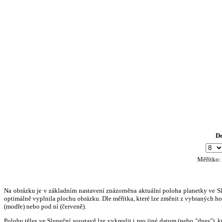
D
Měřítko
Na obrázku je v základním nastavení znázorněna aktuální poloha planetky ve Slun
optimálně vyplnila plochu obrázku. Dle měřítka, které lze změnit z vybraných hod
(modře) nebo pod ní (červeně).
Polohu těles ve Sluneční soustavě lze vykreslit i pro jiné datum (nebo "dnes")