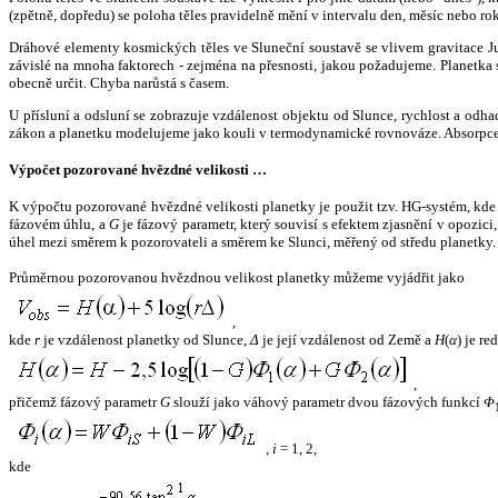
(zpětně, dopředu) se poloha těles pravidelně mění v intervalu den, měsíc nebo ro
Dráhové elementy kosmických těles ve Sluneční soustavě se vlivem gravitace Jup
závislé na mnoha faktorech - zejména na přesnosti, jakou požadujeme. Planetka se
obecně určit. Chyba narůstá s časem.
U přísluní a odsluní se zobrazuje vzdálenost objektu od Slunce, rychlost a od
zákon a planetku modelujeme jako kouli v termodynamické rovnováze. Absorpce 
Výpočet pozorované hvězdné velikosti …
K výpočtu pozorované hvězdné velikosti planetky je použit tzv. HG-systém, kd
fázovém úhlu, a
G
je fázový parametr, který souvisí s efektem zjasnění v opozic
úhel mezi směrem k pozorovateli a směrem ke Slunci, měřený od středu planetky. 
Průměrnou pozorovanou hvězdnou velikost planetky můžeme vyjádřit jako
,
kde
r
je vzdálenost planetky od Slunce,
Δ
je její vzdálenost od Země a
H
(
α
) je r
,
přičemž fázový parametr
G
slouží jako váhový parametr dvou fázových funkcí
Φ
,
i
= 1, 2,
kde