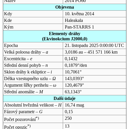
Název
2014 PO60
Objevena
Kdy
10. května 2014
Kde
Haleakala
Kým
Pan-STARRS 1
Elementy dráhy
(Ekvinokcium J2000,0)
Epocha
21. listopadu 2025 0:00:00 UTC
Velká poloosa dráhy –
a
3,0186 au – 451 571 166 km
Excentricita –
e
0,1432
Střední denní pohyb –
n
0,1879°/den
Sklon dráhy k ekliptice –
i
10,7061°
Délka vzestupného uzlu –
Ω
143,0393°
Argument šířky perihelu –
ω
120,4679°
Střední anomálie –
M
63,1343°
Další údaje
Absolutní hvězdná velikost –
H
16,74 mag
Fázový parametr –
G
0,15
*)
250
Počet pozorování
*)
13
Počet opozic