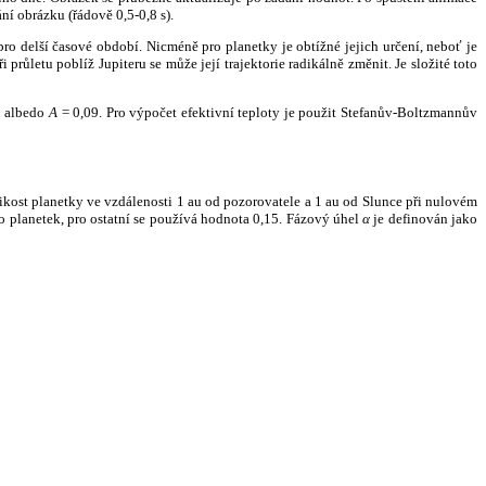
ní obrázku (řádově 0,5-0,8 s).
ro delší časové období. Nicméně pro planetky je obtížné jejich určení, neboť je
růletu poblíž Jupiteru se může její trajektorie radikálně změnit. Je složité toto
o albedo
A
= 0,09. Pro výpočet efektivní teploty je použit Stefanův-Boltzmannův
kost planetky ve vzdálenosti 1 au od pozorovatele a 1 au od Slunce při nulovém
planetek, pro ostatní se používá hodnota 0,15. Fázový úhel
α
je definován jako