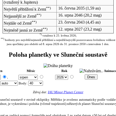
(vztažený k Jupiteru)
**)
16. června 2035
(1,59 au)
Největší přiblížení k Zemi
**)
16. srpna 2046
(20,2 mag)
Nejjasnější ze Země
**)
23. června 2043
(4,45 au)
Nejdále od Země
**)
12. srpna 2027
(23,2 mag)
Nejméně jasná ze Země
*)
vztaženo k 25. května 2026;
**)
hodnoty pro největší/nejmenší přiblížení a nejnižší/nejvyšší pozorovanou hvězdnou velikost
jsou spočítány pro období od 8. srpna 2026 do 31. prosince 2050 s intervalem 1 den.
Poloha planetky ve Sluneční soustavě
en
Měsíc
Rok
Animac
.
:
Body
:
Zdroj dat:
IAU Minor Planet Center
eční soustavě v rovině ekliptiky. Měřítko je zvoleno automaticky podle vzdálenost
not, je vykreslena i poloha (včetně trajektorií) některých planet Sluneční soustavy
, které se zadává pomocí formuláře pod obrázkem. Lze zadat datum ±50 let od dneš