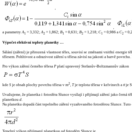
,
,
a parametry
A
= 3,332;
A
= 1,862;
B
= 0,631;
B
= 1,218;
C
= 0,986 a
C
= 0,
1
2
1
2
1
2
Výpočet efektivní teploty planetky …
Sálání (záření) je přirozená vlastnost těles, souvisí se změnami vnitřní energie 
tělesem. Pohltivost a odrazivost záření u tělesa závisí na jakosti a barvě povrch
Pro výkon záření černého tělesa
P
platí upravený Stefanův-Boltzmannův zákon
2
kde
S
je obsah plochy povrchu tělesa v m
,
T
je teplota tělesa v kelvinech a
σ
je S
Uvažujeme, že planetka i fotosféra Slunce vysílají i přijímají záření jako černá 
planetkou
d
.
Na planetku dopadá část tepelného záření vyzařovaného fotosférou Slunce. Tuto 
Tepelný výkon přijímaný planetkou od fotosféry Slunce je