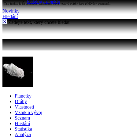
Katalogy objektů
Tato funkce je na stránkách Astronomia nová, testové otázky jsou přidávány postupně...
Novinky
Hledání
Zadejte text, který chcete hledat
Planetky
Dráhy
Vlastnosti
Vznik a vývoj
Seznam
Hledání
Statistika
Analýza