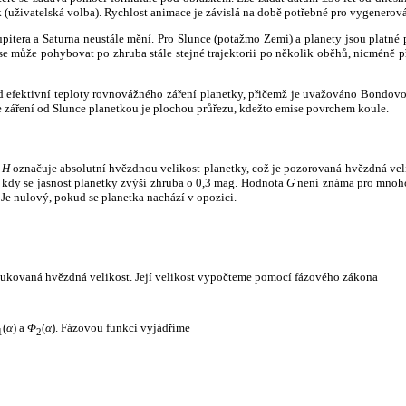
k (uživatelská volba). Rychlost animace je závislá na době potřebné pro vygenerová
itera a Saturna neustále mění. Pro Slunce (potažmo Zemi) a planety jsou platné p
 může pohybovat po zhruba stále stejné trajektorii po několik oběhů, nicméně při p
had efektivní teploty rovnovážného záření planetky, přičemž je uvažováno Bondov
záření od Slunce planetkou je plochou průřezu, kdežto emise povrchem koule.
e
H
označuje absolutní hvězdnou velikost planetky, což je pozorovaná hvězdná veli
i, kdy se jasnost planetky zvýší zhruba o 0,3 mag. Hodnota
G
není známa pro mnoho 
Je nulový, pokud se planetka nachází v opozici.
edukovaná hvězdná velikost. Její velikost vypočteme pomocí fázového zákona
(
α
) a
Φ
(
α
). Fázovou funkci vyjádříme
1
2