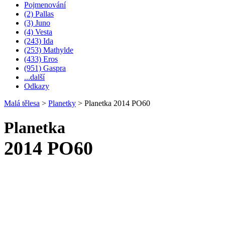
Pojmenování
(2) Pallas
(3) Juno
(4) Vesta
(243) Ida
(253) Mathylde
(433) Eros
(951) Gaspra
...další
Odkazy
Malá tělesa
>
Planetky
>
Planetka 2014 PO60
Planetka
2014 PO60