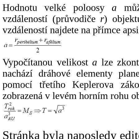
Hodnotu velké poloosy
a
může
vzdáleností (průvodiče
r
) objekt
vzdáleností najdete na přímce apsi
Vypočítanou velikost
a
lze zkont
nachází dráhové elementy plane
pomocí třetího Keplerova zák
zobrazená v levém horním rohu o
Stránka byla naposledy edi