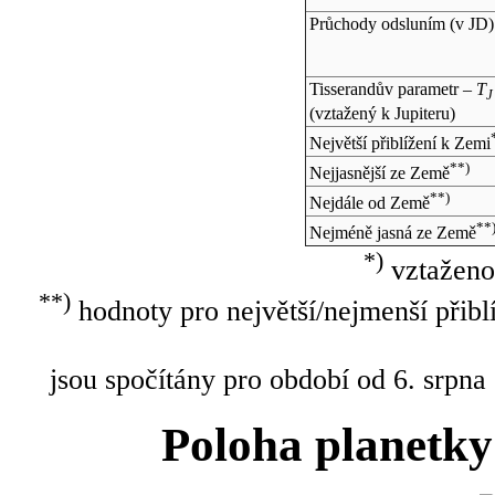
Průchody odsluním (v
JD
)
Tisserandův parametr –
T
J
(vztažený k Jupiteru)
Největší přiblížení k Zemi
**)
Nejjasnější ze Země
**)
Nejdále od Země
**
Nejméně jasná ze Země
*)
vztaženo
**)
hodnoty pro největší/nejmenší přibl
jsou spočítány pro období od 6. srpna
Poloha planetky