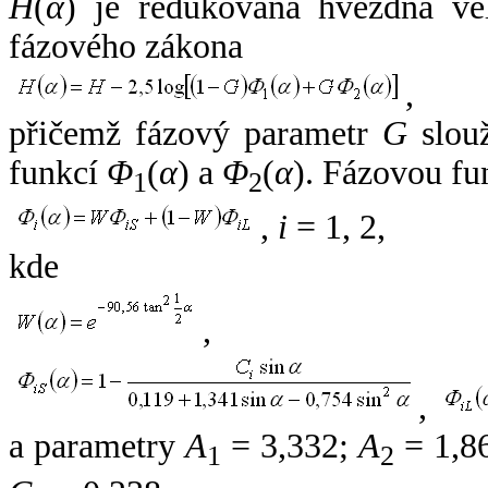
H
(
α
) je redukovaná hvězdná vel
fázového zákona
,
přičemž fázový parametr
G
slouž
funkcí
Φ
(
α
) a
Φ
(
α
). Fázovou fu
1
2
,
i
= 1, 2,
kde
,
,
a parametry
A
= 3,332;
A
= 1,8
1
2