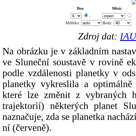
Den
Měsíc
.
Měřítko:
Body
:
Zdroj dat:
IAU
Na obrázku je v základním nastav
ve Sluneční soustavě v rovině ek
podle vzdálenosti planetky v odsl
planetky vykreslila a optimálně
které lze změnit z vybraných h
trajektorií) některých planet Sl
naznačuje, zda se planetka nacház
ní (červeně).