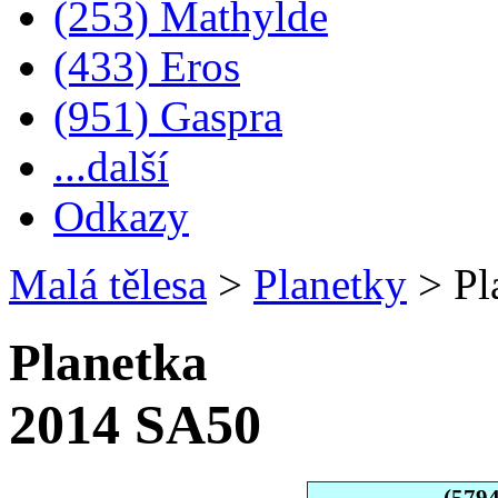
(253) Mathylde
(433) Eros
(951) Gaspra
...další
Odkazy
Malá tělesa
>
Planetky
>
Pl
Planetka
2014 SA50
(579