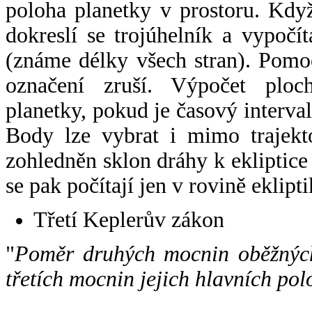
poloha planetky v prostoru. Kdy
dokreslí se trojúhelník a vypoč
(známe délky všech stran). Pomo
označení zruší. Výpočet ploch
planetky, pokud je časový interval
Body lze vybrat i mimo trajekto
zohledněn sklon dráhy k ekliptice
se pak počítají jen v rovině eklipti
Třetí Keplerův zákon
"
Poměr druhých mocnin oběžných
třetích mocnin jejich hlavních pol