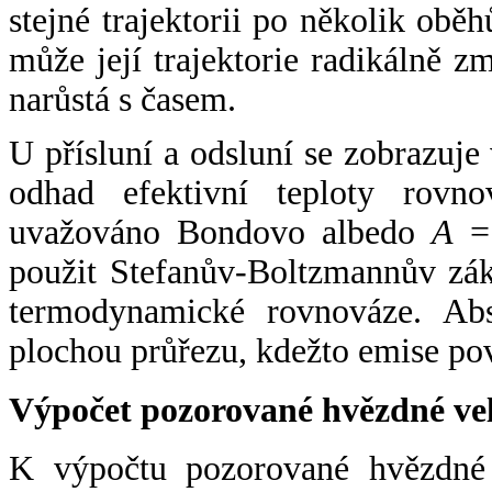
stejné trajektorii po několik oběh
může její trajektorie radikálně zm
narůstá s časem.
U přísluní a odsluní se zobrazuje
odhad efektivní teploty rovno
uvažováno Bondovo albedo
A
= 
použit Stefanův-Boltzmannův zák
termodynamické rovnováze. Abs
plochou průřezu, kdežto emise po
Výpočet pozorované hvězdné ve
K výpočtu pozorované hvězdné v