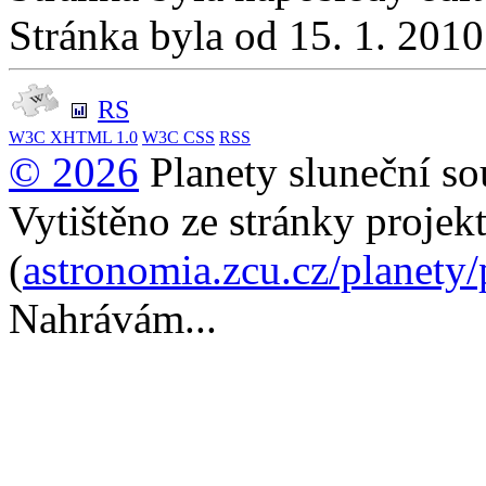
Stránka byla od 15. 1. 201
RS
W3C
XHTML 1.0
W3C
CSS
RSS
© 2026
Planety sluneční so
Vytištěno ze stránky projek
(
astronomia.zcu.cz/planety
Nahrávám...