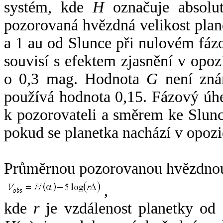
systém, kde
H
označuje absolut
pozorovaná hvězdná velikost plan
a 1 au od Slunce při nulovém fá
souvisí s efektem zjasnění v opoz
o 0,3 mag. Hodnota
G
není zná
používá hodnota 0,15. Fázový úh
k pozorovateli a směrem ke Slunc
pokud se planetka nachází v opozi
Průměrnou pozorovanou hvězdnou 
,
kde
r
je vzdálenost planetky od