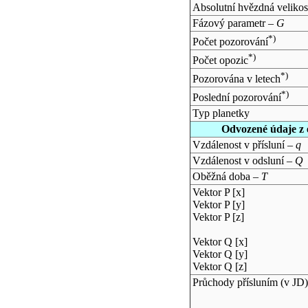
Absolutní hvězdná velikos
Fázový parametr –
G
*)
Počet pozorování
*)
Počet opozic
*)
Pozorována v letech
*)
Poslední pozorování
Typ planetky
Odvozené údaje z 
Vzdálenost v přísluní –
q
Vzdálenost v odsluní –
Q
Oběžná doba –
T
Vektor P [x]
Vektor P [y]
Vektor P [z]
Vektor Q [x]
Vektor Q [y]
Vektor Q [z]
Průchody přísluním (v
JD
)