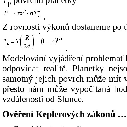
T
povrchu planetky
p
.
Z rovnosti výkonů dostaneme po 
.
Modelování vyjádření problemati
odpovídat realitě. Planetky nejso
samotný jejich povrch může mít v
přesto nám může vypočítaná hodn
vzdálenosti od Slunce.
Ověření Keplerových zákonů …