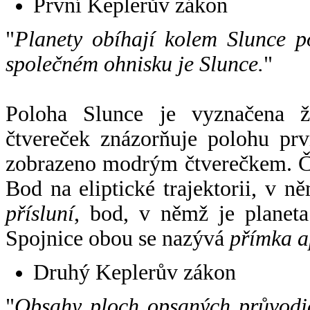
První Keplerův zákon
"
Planety obíhají kolem Slunce p
společném ohnisku je Slunce.
"
Poloha Slunce je vyznačena 
čtvereček znázorňuje polohu pr
zobrazeno modrým čtverečkem. Če
Bod na eliptické trajektorii, v n
přísluní
, bod, v němž je planet
Spojnice obou se nazývá
přímka a
Druhý Keplerův zákon
"
Obsahy ploch opsaných průvodič