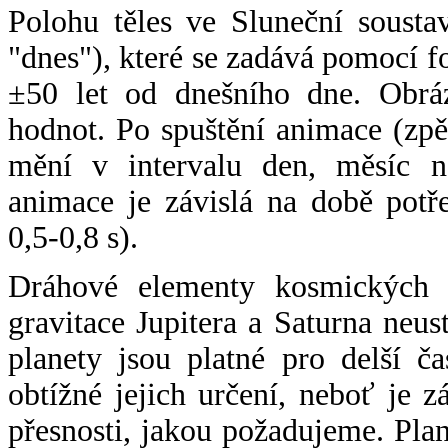
Polohu těles ve Sluneční sousta
"dnes"), které se zadává pomocí 
±50 let od dnešního dne. Obráz
hodnot. Po spuštění animace (zpě
mění v intervalu den, měsíc ne
animace je závislá na době potř
0,5-0,8 s).
Dráhové elementy kosmických t
gravitace Jupitera a Saturna neu
planety jsou platné pro delší č
obtížné jejich určení, neboť je 
přesnosti, jakou požadujeme. Pla