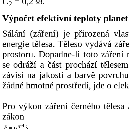
C
= 0,238.
2
Výpočet efektivní teploty plan
Sálání (záření) je přirozená vla
energie tělesa. Těleso vydává zá
prostoru. Dopadne-li toto záření n
se odráží a část prochází tělesem
závisí na jakosti a barvě povrch
žádné hmotné prostředí, jde o ele
Pro výkon záření černého tělesa
zákon