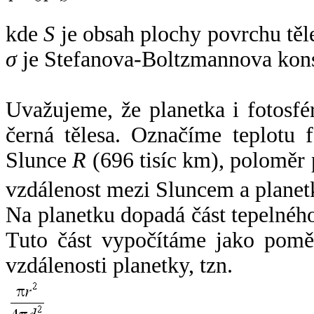
kde
S
je obsah plochy povrchu těl
σ
je Stefanova-Boltzmannova kons
Uvažujeme, že planetka i fotosfér
černá tělesa. Označíme teplotu 
Slunce
R
(696 tisíc km), poloměr
vzdálenost mezi Sluncem a plane
Na planetku dopadá část tepelnéh
Tuto část vypočítáme jako pomě
vzdálenosti planetky, tzn.