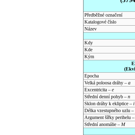
Předběžné označení
Katalogové číslo
Název
Kdy
Kde
Kým
E
(Ekv
Epocha
Velká poloosa dráhy –
a
Excentricita –
e
Střední denní pohyb –
n
Sklon dráhy k ekliptice –
i
Délka vzestupného uzlu –
Argument šířky perihelu 
Střední anomálie –
M