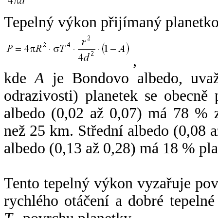
Tepelný výkon přijímaný planetko
,
kde
A
je Bondovo albedo, uvaž
odrazivosti) planetek se obecně
albedo (0,02 až 0,07) má 78 % z
než 25 km. Střední albedo (0,08 
albedo (0,13 až 0,28) má 18 % pla
Tento tepelný výkon vyzařuje po
rychlého otáčení a dobré tepelné