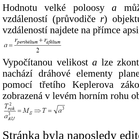
Hodnotu velké poloosy
a
může
vzdáleností (průvodiče
r
) objekt
vzdáleností najdete na přímce apsi
Vypočítanou velikost
a
lze zkont
nachází dráhové elementy plane
pomocí třetího Keplerova zák
zobrazená v levém horním rohu o
Stránka byla naposledy edi