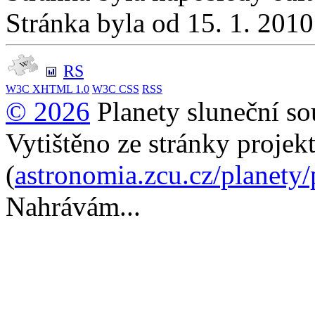
Stránka byla od 15. 1. 201
RS
W3C
XHTML 1.0
W3C
CSS
RSS
© 2026
Planety sluneční so
Vytištěno ze stránky projek
(
astronomia.zcu.cz/planety
Nahrávám...