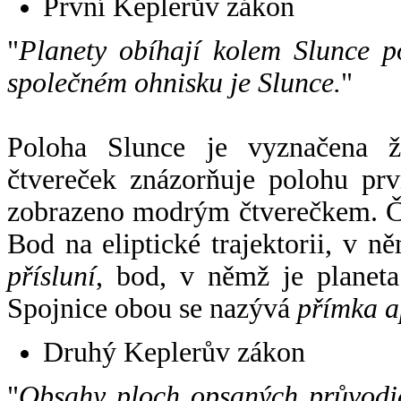
První Keplerův zákon
"
Planety obíhají kolem Slunce p
společném ohnisku je Slunce.
"
Poloha Slunce je vyznačena 
čtvereček znázorňuje polohu pr
zobrazeno modrým čtverečkem. Če
Bod na eliptické trajektorii, v n
přísluní
, bod, v němž je planet
Spojnice obou se nazývá
přímka a
Druhý Keplerův zákon
"
Obsahy ploch opsaných průvodič