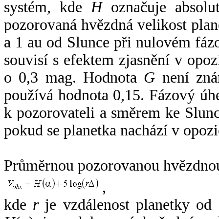
systém, kde
H
označuje absolut
pozorovaná hvězdná velikost plan
a 1 au od Slunce při nulovém fá
souvisí s efektem zjasnění v opoz
o 0,3 mag. Hodnota
G
není zná
používá hodnota 0,15. Fázový úh
k pozorovateli a směrem ke Slunc
pokud se planetka nachází v opozi
Průměrnou pozorovanou hvězdnou 
,
kde
r
je vzdálenost planetky od