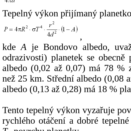
Tepelný výkon přijímaný planetko
,
kde
A
je Bondovo albedo, uvaž
odrazivosti) planetek se obecně
albedo (0,02 až 0,07) má 78 % z
než 25 km. Střední albedo (0,08 
albedo (0,13 až 0,28) má 18 % pla
Tento tepelný výkon vyzařuje po
rychlého otáčení a dobré tepelné