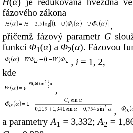
H
(
α
) je redukovaná hvězdná vel
fázového zákona
,
přičemž fázový parametr
G
slouž
funkcí
Φ
(
α
) a
Φ
(
α
). Fázovou fu
1
2
,
i
= 1, 2,
kde
,
,
a parametry
A
= 3,332;
A
= 1,8
1
2