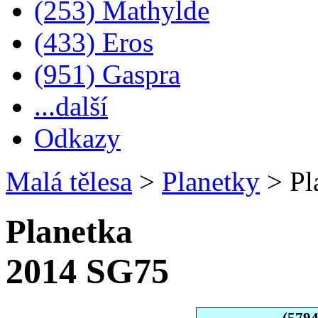
(253) Mathylde
(433) Eros
(951) Gaspra
...další
Odkazy
Malá tělesa
>
Planetky
>
Pl
Planetka
2014 SG75
(579