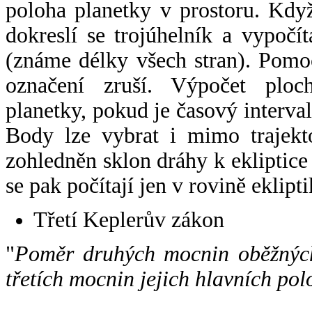
poloha planetky v prostoru. Kdy
dokreslí se trojúhelník a vypoč
(známe délky všech stran). Pomo
označení zruší. Výpočet ploch
planetky, pokud je časový interval
Body lze vybrat i mimo trajekto
zohledněn sklon dráhy k ekliptice
se pak počítají jen v rovině eklipti
Třetí Keplerův zákon
"
Poměr druhých mocnin oběžných
třetích mocnin jejich hlavních pol