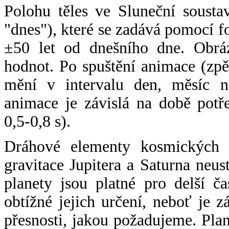
Polohu těles ve Sluneční sousta
"dnes"), které se zadává pomocí 
±50 let od dnešního dne. Obráz
hodnot. Po spuštění animace (zpě
mění v intervalu den, měsíc ne
animace je závislá na době potř
0,5-0,8 s).
Dráhové elementy kosmických t
gravitace Jupitera a Saturna neu
planety jsou platné pro delší č
obtížné jejich určení, neboť je 
přesnosti, jakou požadujeme. Pla