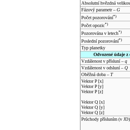
Absolutní hvězdná velikos
Fázový parametr –
G
*)
Počet pozorování
*)
Počet opozic
*)
Pozorována v letech
*)
Poslední pozorování
Typ planetky
Odvozené údaje z 
Vzdálenost v přísluní –
q
Vzdálenost v odsluní –
Q
Oběžná doba –
T
Vektor P [x]
Vektor P [y]
Vektor P [z]
Vektor Q [x]
Vektor Q [y]
Vektor Q [z]
Průchody přísluním (v
JD
)