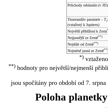
Průchody odsluním (v
JD
)
Tisserandův parametr –
T
J
(vztažený k Jupiteru)
Největší přiblížení k Zemi
**)
Nejjasnější ze Země
**)
Nejdále od Země
**
Nejméně jasná ze Země
*)
vztaženo
**)
hodnoty pro největší/nejmenší přibl
jsou spočítány pro období od 7. srpna
Poloha planetky