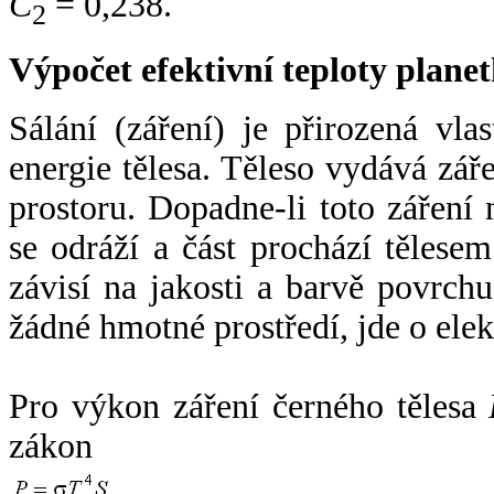
C
= 0,238.
2
Výpočet efektivní teploty plan
Sálání (záření) je přirozená vla
energie tělesa. Těleso vydává zá
prostoru. Dopadne-li toto záření n
se odráží a část prochází tělesem
závisí na jakosti a barvě povrch
žádné hmotné prostředí, jde o ele
Pro výkon záření černého tělesa
zákon