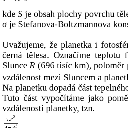
kde
S
je obsah plochy povrchu těl
σ
je Stefanova-Boltzmannova kons
Uvažujeme, že planetka i fotosfér
černá tělesa. Označíme teplotu 
Slunce
R
(696 tisíc km), poloměr
vzdálenost mezi Sluncem a plane
Na planetku dopadá část tepelnéh
Tuto část vypočítáme jako pomě
vzdálenosti planetky, tzn.