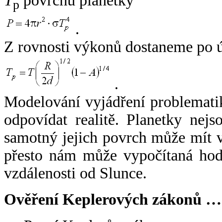
T
povrchu planetky
p
.
Z rovnosti výkonů dostaneme po 
.
Modelování vyjádření problemati
odpovídat realitě. Planetky nejso
samotný jejich povrch může mít v
přesto nám může vypočítaná hodn
vzdálenosti od Slunce.
Ověření Keplerových zákonů …