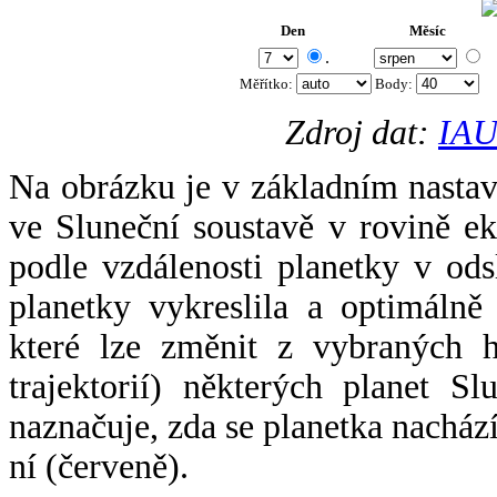
Den
Měsíc
.
Měřítko:
Body
:
Zdroj dat:
IAU
Na obrázku je v základním nastav
ve Sluneční soustavě v rovině ek
podle vzdálenosti planetky v odsl
planetky vykreslila a optimálně
které lze změnit z vybraných h
trajektorií) některých planet Sl
naznačuje, zda se planetka nacház
ní (červeně).