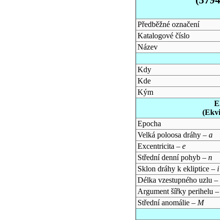
Předběžné označení
Katalogové číslo
Název
Kdy
Kde
Kým
E
(Ekv
Epocha
Velká poloosa dráhy –
a
Excentricita –
e
Střední denní pohyb –
n
Sklon dráhy k ekliptice –
i
Délka vzestupného uzlu –
Argument šířky perihelu 
Střední anomálie –
M