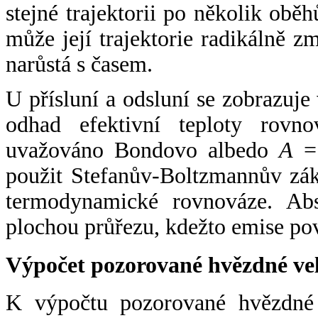
stejné trajektorii po několik oběh
může její trajektorie radikálně zm
narůstá s časem.
U přísluní a odsluní se zobrazuje
odhad efektivní teploty rovno
uvažováno Bondovo albedo
A
= 
použit Stefanův-Boltzmannův zák
termodynamické rovnováze. Abs
plochou průřezu, kdežto emise po
Výpočet pozorované hvězdné ve
K výpočtu pozorované hvězdné v