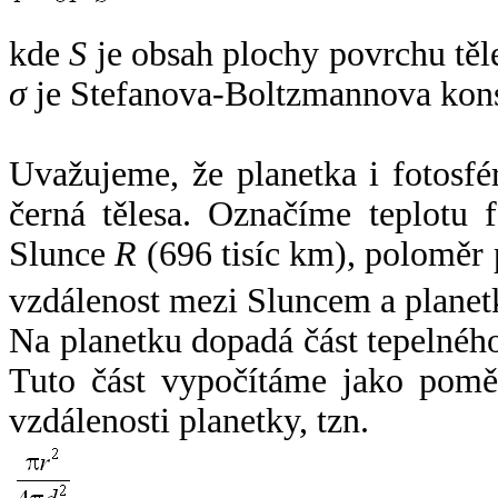
kde
S
je obsah plochy povrchu těl
σ
je Stefanova-Boltzmannova kons
Uvažujeme, že planetka i fotosfér
černá tělesa. Označíme teplotu 
Slunce
R
(696 tisíc km), poloměr
vzdálenost mezi Sluncem a plane
Na planetku dopadá část tepelnéh
Tuto část vypočítáme jako pomě
vzdálenosti planetky, tzn.