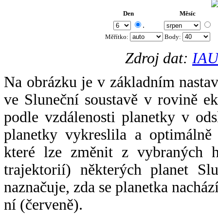
Den
Měsíc
.
Měřítko:
Body
:
Zdroj dat:
IAU
Na obrázku je v základním nastav
ve Sluneční soustavě v rovině ek
podle vzdálenosti planetky v odsl
planetky vykreslila a optimálně
které lze změnit z vybraných h
trajektorií) některých planet Sl
naznačuje, zda se planetka nacház
ní (červeně).