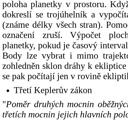
poloha planetky v prostoru. Kdy
dokreslí se trojúhelník a vypoč
(známe délky všech stran). Pomo
označení zruší. Výpočet ploch
planetky, pokud je časový interval
Body lze vybrat i mimo trajekto
zohledněn sklon dráhy k ekliptice
se pak počítají jen v rovině eklipti
Třetí Keplerův zákon
"
Poměr druhých mocnin oběžných
třetích mocnin jejich hlavních pol