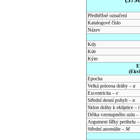
Předběžné označení
Katalogové číslo
Název
Kdy
Kde
Kým
E
(Ekv
Epocha
Velká poloosa dráhy –
a
Excentricita –
e
Střední denní pohyb –
n
Sklon dráhy k ekliptice –
i
Délka vzestupného uzlu –
Argument šířky perihelu 
Střední anomálie –
M