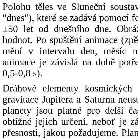
Polohu těles ve Sluneční sousta
"dnes"), které se zadává pomocí 
±50 let od dnešního dne. Obráz
hodnot. Po spuštění animace (zpě
mění v intervalu den, měsíc ne
animace je závislá na době potř
0,5-0,8 s).
Dráhové elementy kosmických t
gravitace Jupitera a Saturna neu
planety jsou platné pro delší č
obtížné jejich určení, neboť je 
přesnosti, jakou požadujeme. Pla