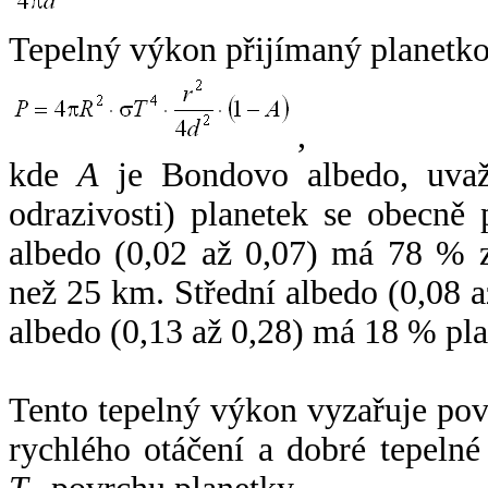
Tepelný výkon přijímaný planetko
,
kde
A
je Bondovo albedo, uvaž
odrazivosti) planetek se obecně
albedo (0,02 až 0,07) má 78 % z
než 25 km. Střední albedo (0,08 
albedo (0,13 až 0,28) má 18 % pla
Tento tepelný výkon vyzařuje po
rychlého otáčení a dobré tepelné