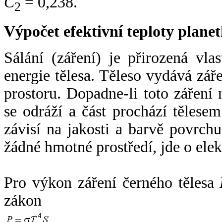
C
= 0,238.
2
Výpočet efektivní teploty plan
Sálání (záření) je přirozená vla
energie tělesa. Těleso vydává zá
prostoru. Dopadne-li toto záření n
se odráží a část prochází tělesem
závisí na jakosti a barvě povrch
žádné hmotné prostředí, jde o ele
Pro výkon záření černého tělesa
zákon