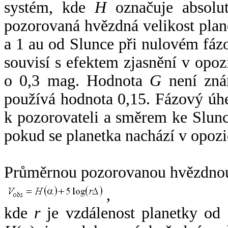
systém, kde
H
označuje absolut
pozorovaná hvězdná velikost plan
a 1 au od Slunce při nulovém fá
souvisí s efektem zjasnění v opoz
o 0,3 mag. Hodnota
G
není zná
používá hodnota 0,15. Fázový úh
k pozorovateli a směrem ke Slunc
pokud se planetka nachází v opozi
Průměrnou pozorovanou hvězdnou 
,
kde
r
je vzdálenost planetky od