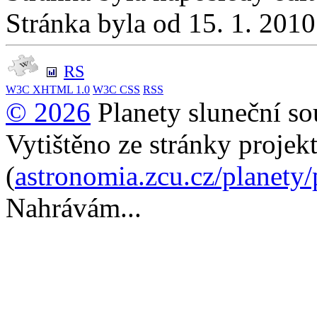
Stránka byla od 15. 1. 201
RS
W3C
XHTML 1.0
W3C
CSS
RSS
© 2026
Planety sluneční so
Vytištěno ze stránky projek
(
astronomia.zcu.cz/planety
Nahrávám...