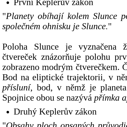
První Keplerův zákon
"
Planety obíhají kolem Slunce p
společném ohnisku je Slunce.
"
Poloha Slunce je vyznačena 
čtvereček znázorňuje polohu pr
zobrazeno modrým čtverečkem. Če
Bod na eliptické trajektorii, v n
přísluní
, bod, v němž je planet
Spojnice obou se nazývá
přímka a
Druhý Keplerův zákon
"
Obsahy ploch opsaných průvodič