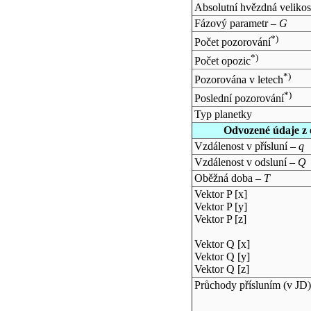
Absolutní hvězdná velikos
Fázový parametr –
G
*)
Počet pozorování
*)
Počet opozic
*)
Pozorována v letech
*)
Poslední pozorování
Typ planetky
Odvozené údaje z 
Vzdálenost v přísluní –
q
Vzdálenost v odsluní –
Q
Oběžná doba –
T
Vektor P [x]
Vektor P [y]
Vektor P [z]
Vektor Q [x]
Vektor Q [y]
Vektor Q [z]
Průchody přísluním (v
JD
)