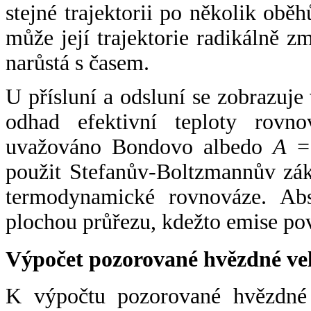
stejné trajektorii po několik oběh
může její trajektorie radikálně zm
narůstá s časem.
U přísluní a odsluní se zobrazuje
odhad efektivní teploty rovno
uvažováno Bondovo albedo
A
= 
použit Stefanův-Boltzmannův zák
termodynamické rovnováze. Abs
plochou průřezu, kdežto emise po
Výpočet pozorované hvězdné ve
K výpočtu pozorované hvězdné v