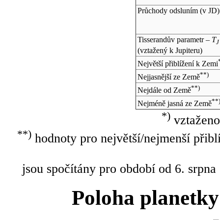
Průchody odsluním (v
JD
)
Tisserandův parametr –
T
J
(vztažený k Jupiteru)
Největší přiblížení k Zemi
**)
Nejjasnější ze Země
**)
Nejdále od Země
**
Nejméně jasná ze Země
*)
vztaženo
**)
hodnoty pro největší/nejmenší přibl
jsou spočítány pro období od 6. srpna
Poloha planetky