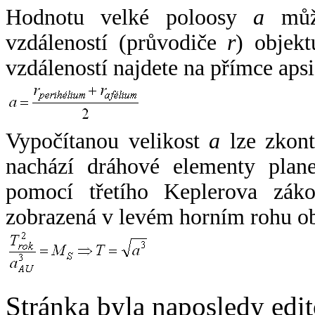
Hodnotu velké poloosy
a
může
vzdáleností (průvodiče
r
) objekt
vzdáleností najdete na přímce apsi
Vypočítanou velikost
a
lze zkont
nachází dráhové elementy plane
pomocí třetího Keplerova zák
zobrazená v levém horním rohu o
Stránka byla naposledy edi