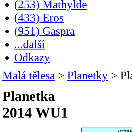
(253) Mathylde
(433) Eros
(951) Gaspra
...další
Odkazy
Malá tělesa
>
Planetky
>
Pl
Planetka
2014 WU1
(579