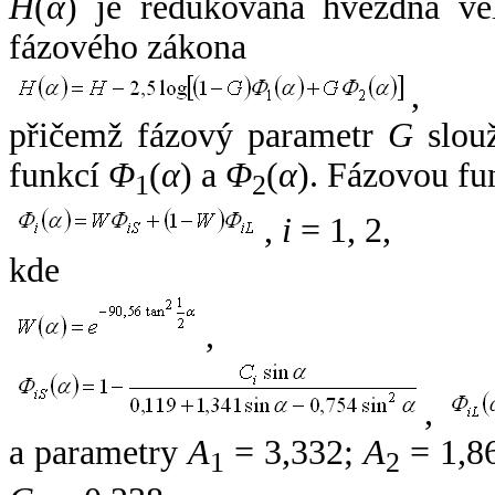
H
(
α
) je redukovaná hvězdná vel
fázového zákona
,
přičemž fázový parametr
G
slouž
funkcí
Φ
(
α
) a
Φ
(
α
). Fázovou fu
1
2
,
i
= 1, 2,
kde
,
,
a parametry
A
= 3,332;
A
= 1,8
1
2