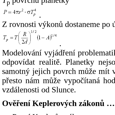
T
povrchu planetky
p
.
Z rovnosti výkonů dostaneme po 
.
Modelování vyjádření problemati
odpovídat realitě. Planetky nejso
samotný jejich povrch může mít v
přesto nám může vypočítaná hodn
vzdálenosti od Slunce.
Ověření Keplerových zákonů …