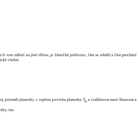
i toto záření na jiné těleso, je částečně pohlceno, část se odráží a část prochází
ické vlnění.
m), poloměr planetky
r
, teplotu povrchu planetky
T
a vzdálenost mezi Sluncem a
p
tky, tzn.