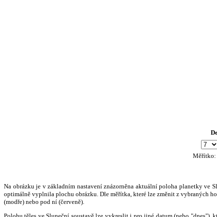
D
Měřítko
Na obrázku je v základním nastavení znázorněna aktuální poloha planetky ve Slun
optimálně vyplnila plochu obrázku. Dle měřítka, které lze změnit z vybraných hod
(modře) nebo pod ní (červeně).
Polohu těles ve Sluneční soustavě lze vykreslit i pro jiné datum (nebo "dnes")