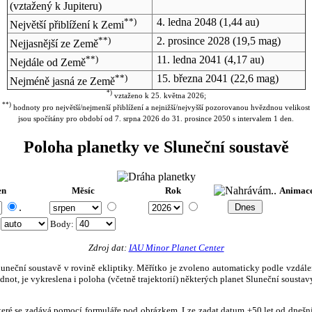
(vztažený k Jupiteru)
**)
4. ledna 2048
(1,44 au)
Největší přiblížení k Zemi
**)
2. prosince 2028
(19,5 mag)
Nejjasnější ze Země
**)
11. ledna 2041
(4,17 au)
Nejdále od Země
**)
15. března 2041
(22,6 mag)
Nejméně jasná ze Země
*)
vztaženo k 25. května 2026;
**)
hodnoty pro největší/nejmenší přiblížení a nejnižší/nejvyšší pozorovanou hvězdnou velikost
jsou spočítány pro období od 7. srpna 2026 do 31. prosince 2050 s intervalem 1 den.
Poloha planetky ve Sluneční soustavě
en
Měsíc
Rok
Animac
.
:
Body
:
Zdroj dat:
IAU Minor Planet Center
eční soustavě v rovině ekliptiky. Měřítko je zvoleno automaticky podle vzdálenost
not, je vykreslena i poloha (včetně trajektorií) některých planet Sluneční soustavy
, které se zadává pomocí formuláře pod obrázkem. Lze zadat datum ±50 let od dneš