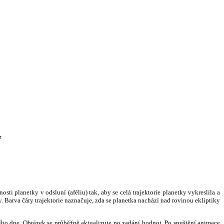
e
i planetky v odsluní (aféliu) tak, aby se celá trajektorie planetky vykreslila a
. Barva čáry trajektorie naznačuje, zda se planetka nachází nad rovinou ekliptiky
ního dne. Obrázek se průběžně aktualizuje po zadání hodnot. Po spuštění animace