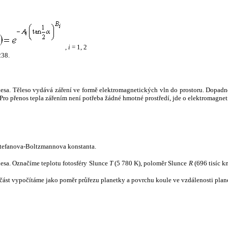
,
i
= 1, 2
238.
tělesa. Těleso vydává záření ve formě elektromagnetických vln do prostoru. Dopadne-l
u. Pro přenos tepla zářením není potřeba žádné hmotné prostředí, jde o elektromagnet
tefanova-Boltzmannova konstanta.
tělesa. Označíme teplotu fotosféry Slunce
T
(5 780 K), poloměr Slunce
R
(696 tisíc k
část vypočítáme jako poměr průřezu planetky a povrchu koule ve vzdálenosti plane