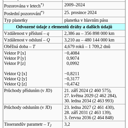
*)
2009–2024
Pozorována v letech
*)
25. prosince 2024
Poslední pozorování
Typ planetky
planetka v hlavním pásu
Odvozené údaje z elementů dráhy a dalších údajů
Vzdálenost v přísluní –
q
2,386 au – 356 898 000 km
Vzdálenost v odsluní –
Q
3,210 au – 480 144 000 km
Oběžná doba –
T
4,679 roků – 1 709,2 dnů
Vektor P [x]
−0,4084
Vektor P [y]
0,9074
Vektor P [z]
0,0992
Vektor Q [x]
−0,8211
Vektor Q [y]
−0,3177
Vektor Q [z]
−0,4742
Průchody přísluním (v
JD
)
21. září 2024
(2 460 575),
27. května 2029
(2 462 284),
30. ledna 2034
(2 463 993)
Průchody odsluním (v
JD
)
23. ledna 2027
(2 461 430),
28. září 2031
(2 463 139),
3. června 2036
(2 464 848)
Tisserandův parametr –
T
3,2
J