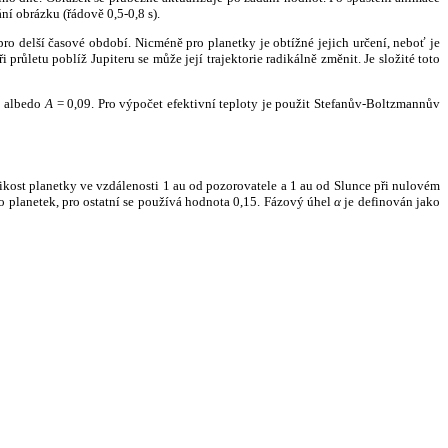
ní obrázku (řádově 0,5-0,8 s).
ro delší časové období. Nicméně pro planetky je obtížné jejich určení, neboť je
růletu poblíž Jupiteru se může její trajektorie radikálně změnit. Je složité toto
o albedo
A
= 0,09. Pro výpočet efektivní teploty je použit Stefanův-Boltzmannův
kost planetky ve vzdálenosti 1 au od pozorovatele a 1 au od Slunce při nulovém
planetek, pro ostatní se používá hodnota 0,15. Fázový úhel
α
je definován jako