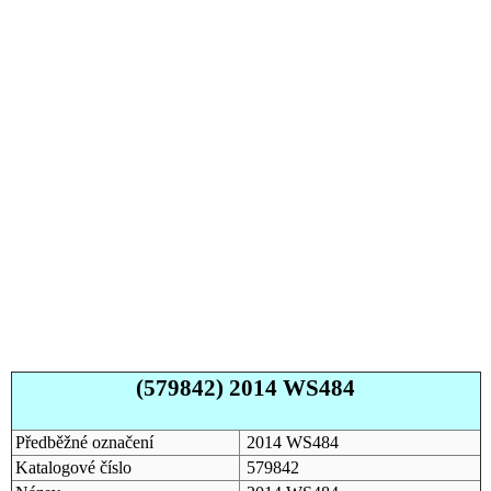
(579842) 2014 WS484
Předběžné označení
2014 WS484
Katalogové číslo
579842