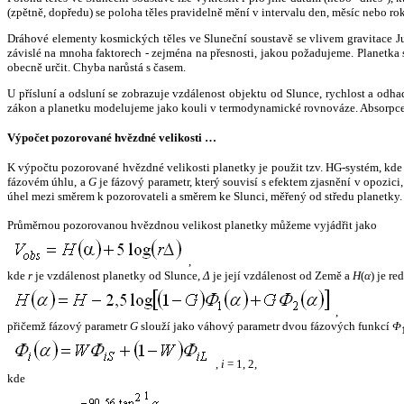
(zpětně, dopředu) se poloha těles pravidelně mění v intervalu den, měsíc nebo ro
Dráhové elementy kosmických těles ve Sluneční soustavě se vlivem gravitace Jup
závislé na mnoha faktorech - zejména na přesnosti, jakou požadujeme. Planetka se
obecně určit. Chyba narůstá s časem.
U přísluní a odsluní se zobrazuje vzdálenost objektu od Slunce, rychlost a od
zákon a planetku modelujeme jako kouli v termodynamické rovnováze. Absorpce 
Výpočet pozorované hvězdné velikosti …
K výpočtu pozorované hvězdné velikosti planetky je použit tzv. HG-systém, kd
fázovém úhlu, a
G
je fázový parametr, který souvisí s efektem zjasnění v opozic
úhel mezi směrem k pozorovateli a směrem ke Slunci, měřený od středu planetky. 
Průměrnou pozorovanou hvězdnou velikost planetky můžeme vyjádřit jako
,
kde
r
je vzdálenost planetky od Slunce,
Δ
je její vzdálenost od Země a
H
(
α
) je r
,
přičemž fázový parametr
G
slouží jako váhový parametr dvou fázových funkcí
Φ
,
i
= 1, 2,
kde