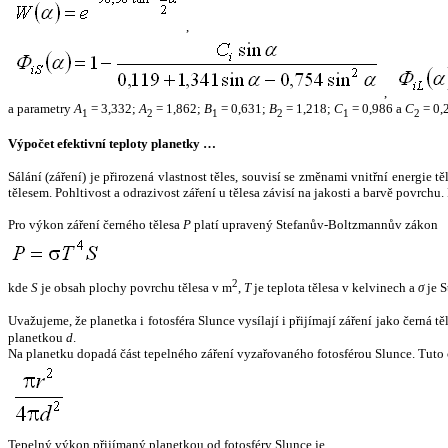
,
,
a parametry
A
= 3,332;
A
= 1,862;
B
= 0,631;
B
= 1,218;
C
= 0,986 a
C
= 0,
1
2
1
2
1
2
Výpočet efektivní teploty planetky …
Sálání (záření) je přirozená vlastnost těles, souvisí se změnami vnitřní energie 
tělesem. Pohltivost a odrazivost záření u tělesa závisí na jakosti a barvě povrch
Pro výkon záření černého tělesa
P
platí upravený Stefanův-Boltzmannův zákon
2
kde
S
je obsah plochy povrchu tělesa v m
,
T
je teplota tělesa v kelvinech a
σ
je S
Uvažujeme, že planetka i fotosféra Slunce vysílají i přijímají záření jako černá 
planetkou
d
.
Na planetku dopadá část tepelného záření vyzařovaného fotosférou Slunce. Tuto 
Tepelný výkon přijímaný planetkou od fotosféry Slunce je