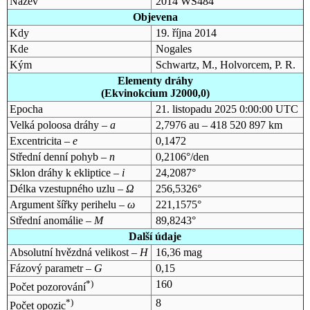
Název
2014 WS484
Objevena
Kdy
19. října 2014
Kde
Nogales
Kým
Schwartz, M., Holvorcem, P. R.
Elementy dráhy
(Ekvinokcium J2000,0)
Epocha
21. listopadu 2025 0:00:00 UTC
Velká poloosa dráhy –
a
2,7976 au – 418 520 897 km
Excentricita –
e
0,1472
Střední denní pohyb –
n
0,2106°/den
Sklon dráhy k ekliptice –
i
24,2087°
Délka vzestupného uzlu –
Ω
256,5326°
Argument šířky perihelu –
ω
221,1575°
Střední anomálie –
M
89,8243°
Další údaje
Absolutní hvězdná velikost –
H
16,36 mag
Fázový parametr –
G
0,15
*)
160
Počet pozorování
*)
8
Počet opozic