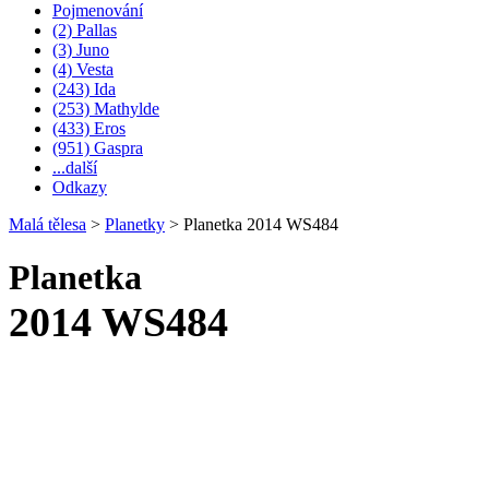
Pojmenování
(2) Pallas
(3) Juno
(4) Vesta
(243) Ida
(253) Mathylde
(433) Eros
(951) Gaspra
...další
Odkazy
Malá tělesa
>
Planetky
>
Planetka 2014 WS484
Planetka
2014 WS484