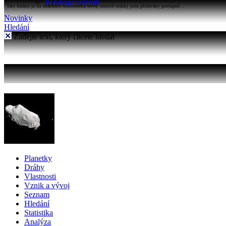
Katalogy objektů
Tato funkce je na stránkách Astronomia nová, testové otázky jsou přidávány postupně...
Novinky
Hledání
Zadejte text, který chcete hledat
Planetky
Dráhy
Vlastnosti
Vznik a vývoj
Seznam
Hledání
Statistika
Analýza