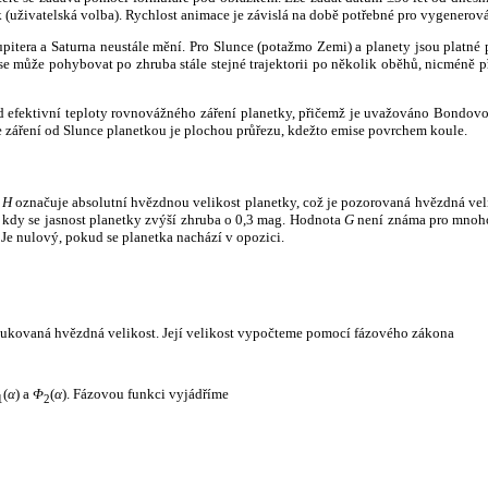
k (uživatelská volba). Rychlost animace je závislá na době potřebné pro vygenerová
itera a Saturna neustále mění. Pro Slunce (potažmo Zemi) a planety jsou platné p
 může pohybovat po zhruba stále stejné trajektorii po několik oběhů, nicméně při p
had efektivní teploty rovnovážného záření planetky, přičemž je uvažováno Bondov
záření od Slunce planetkou je plochou průřezu, kdežto emise povrchem koule.
e
H
označuje absolutní hvězdnou velikost planetky, což je pozorovaná hvězdná veli
i, kdy se jasnost planetky zvýší zhruba o 0,3 mag. Hodnota
G
není známa pro mnoho 
Je nulový, pokud se planetka nachází v opozici.
edukovaná hvězdná velikost. Její velikost vypočteme pomocí fázového zákona
(
α
) a
Φ
(
α
). Fázovou funkci vyjádříme
1
2