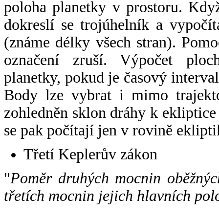
poloha planetky v prostoru. Kdy
dokreslí se trojúhelník a vypoč
(známe délky všech stran). Pomo
označení zruší. Výpočet ploch
planetky, pokud je časový interval
Body lze vybrat i mimo trajekto
zohledněn sklon dráhy k ekliptice
se pak počítají jen v rovině eklipti
Třetí Keplerův zákon
"
Poměr druhých mocnin oběžných
třetích mocnin jejich hlavních pol