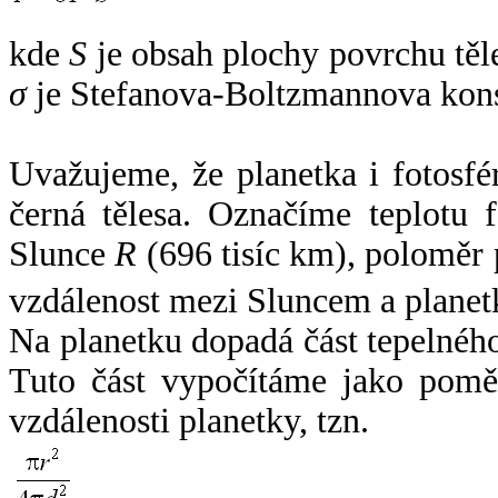
kde
S
je obsah plochy povrchu těl
σ
je Stefanova-Boltzmannova kons
Uvažujeme, že planetka i fotosfér
černá tělesa. Označíme teplotu 
Slunce
R
(696 tisíc km), poloměr
vzdálenost mezi Sluncem a plane
Na planetku dopadá část tepelnéh
Tuto část vypočítáme jako pomě
vzdálenosti planetky, tzn.