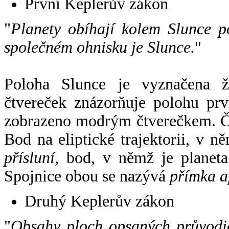
První Keplerův zákon
"
Planety obíhají kolem Slunce p
společném ohnisku je Slunce.
"
Poloha Slunce je vyznačena 
čtvereček znázorňuje polohu pr
zobrazeno modrým čtverečkem. Če
Bod na eliptické trajektorii, v n
přísluní
, bod, v němž je planet
Spojnice obou se nazývá
přímka a
Druhý Keplerův zákon
"
Obsahy ploch opsaných průvodič