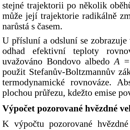
stejné trajektorii po několik oběh
může její trajektorie radikálně zm
narůstá s časem.
U přísluní a odsluní se zobrazuje
odhad efektivní teploty rovno
uvažováno Bondovo albedo
A
= 
použit Stefanův-Boltzmannův zák
termodynamické rovnováze. Abs
plochou průřezu, kdežto emise po
Výpočet pozorované hvězdné ve
K výpočtu pozorované hvězdné v