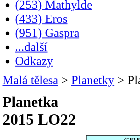
(253) Mathylde
(433) Eros
(951) Gaspra
...další
Odkazy
Malá tělesa
>
Planetky
>
Pl
Planetka
2015 LO22
(581