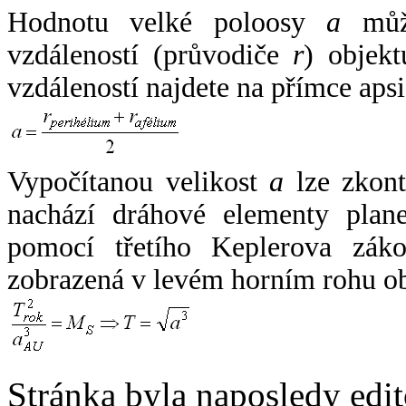
Hodnotu velké poloosy
a
může
vzdáleností (průvodiče
r
) objekt
vzdáleností najdete na přímce apsi
Vypočítanou velikost
a
lze zkont
nachází dráhové elementy plane
pomocí třetího Keplerova zák
zobrazená v levém horním rohu o
Stránka byla naposledy edi