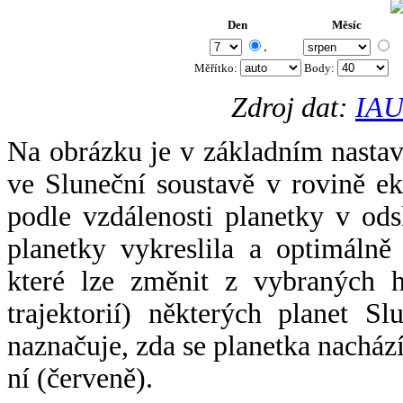
Den
Měsíc
.
Měřítko:
Body
:
Zdroj dat:
IAU
Na obrázku je v základním nastav
ve Sluneční soustavě v rovině ek
podle vzdálenosti planetky v odsl
planetky vykreslila a optimálně
které lze změnit z vybraných h
trajektorií) některých planet Sl
naznačuje, zda se planetka nacház
ní (červeně).