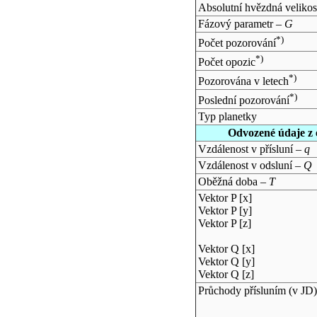
Absolutní hvězdná velikos
Fázový parametr –
G
*)
Počet pozorování
*)
Počet opozic
*)
Pozorována v letech
*)
Poslední pozorování
Typ planetky
Odvozené údaje z 
Vzdálenost v přísluní –
q
Vzdálenost v odsluní –
Q
Oběžná doba –
T
Vektor P [x]
Vektor P [y]
Vektor P [z]
Vektor Q [x]
Vektor Q [y]
Vektor Q [z]
Průchody přísluním (v
JD
)