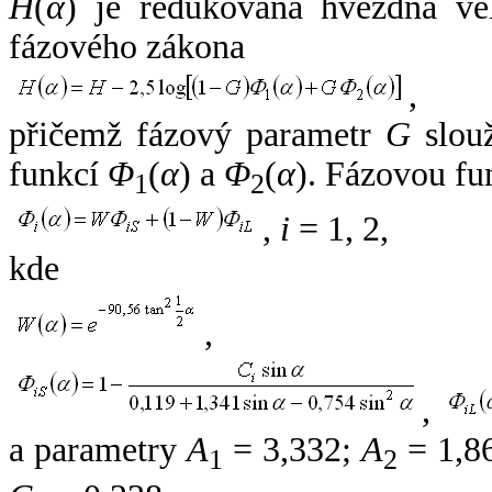
H
(
α
) je redukovaná hvězdná vel
fázového zákona
,
přičemž fázový parametr
G
slouž
funkcí
Φ
(
α
) a
Φ
(
α
). Fázovou fu
1
2
,
i
= 1, 2,
kde
,
,
a parametry
A
= 3,332;
A
= 1,8
1
2