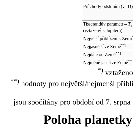
Průchody odsluním (v
JD
)
Tisserandův parametr –
T
J
(vztažený k Jupiteru)
Největší přiblížení k Zemi
**)
Nejjasnější ze Země
**)
Nejdále od Země
**
Nejméně jasná ze Země
*)
vztaženo
**)
hodnoty pro největší/nejmenší přibl
jsou spočítány pro období od 7. srpna
Poloha planetky