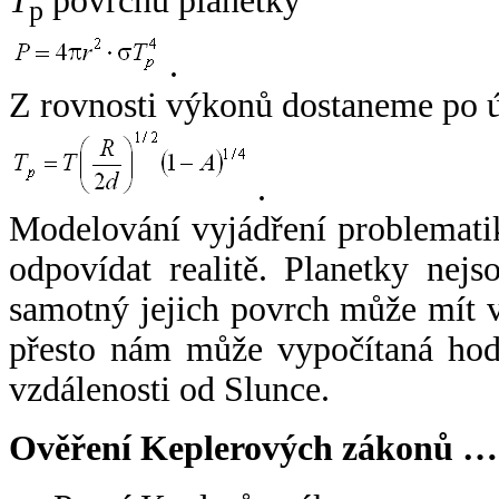
T
povrchu planetky
p
.
Z rovnosti výkonů dostaneme po 
.
Modelování vyjádření problemati
odpovídat realitě. Planetky nejso
samotný jejich povrch může mít v
přesto nám může vypočítaná hodn
vzdálenosti od Slunce.
Ověření Keplerových zákonů …