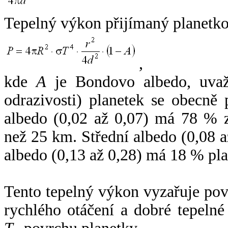
Tepelný výkon přijímaný planetko
,
kde
A
je Bondovo albedo, uvaž
odrazivosti) planetek se obecně
albedo (0,02 až 0,07) má 78 % z
než 25 km. Střední albedo (0,08 
albedo (0,13 až 0,28) má 18 % pla
Tento tepelný výkon vyzařuje po
rychlého otáčení a dobré tepelné