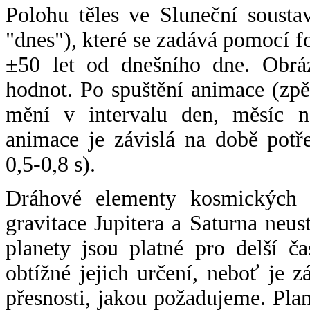
Polohu těles ve Sluneční sousta
"dnes"), které se zadává pomocí 
±50 let od dnešního dne. Obráz
hodnot. Po spuštění animace (zpě
mění v intervalu den, měsíc ne
animace je závislá na době potř
0,5-0,8 s).
Dráhové elementy kosmických t
gravitace Jupitera a Saturna neu
planety jsou platné pro delší č
obtížné jejich určení, neboť je 
přesnosti, jakou požadujeme. Pla