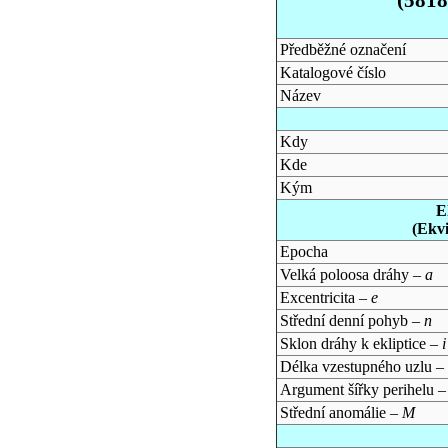
Předběžné označení
Katalogové číslo
Název
Kdy
Kde
Kým
E
(Ekv
Epocha
Velká poloosa dráhy –
a
Excentricita –
e
Střední denní pohyb –
n
Sklon dráhy k ekliptice –
i
Délka vzestupného uzlu –
Argument šířky perihelu 
Střední anomálie –
M