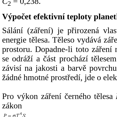
C
= 0,238.
2
Výpočet efektivní teploty plan
Sálání (záření) je přirozená vla
energie tělesa. Těleso vydává zá
prostoru. Dopadne-li toto záření n
se odráží a část prochází tělesem
závisí na jakosti a barvě povrch
žádné hmotné prostředí, jde o ele
Pro výkon záření černého tělesa
zákon