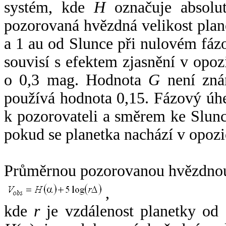
systém, kde
H
označuje absolut
pozorovaná hvězdná velikost plan
a 1 au od Slunce při nulovém fá
souvisí s efektem zjasnění v opoz
o 0,3 mag. Hodnota
G
není zná
používá hodnota 0,15. Fázový úh
k pozorovateli a směrem ke Slunc
pokud se planetka nachází v opozi
Průměrnou pozorovanou hvězdnou 
,
kde
r
je vzdálenost planetky od