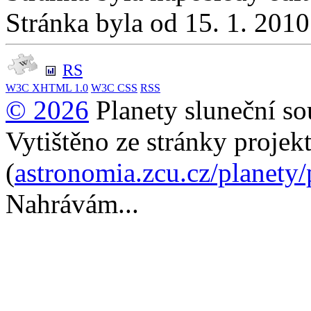
Stránka byla od 15. 1. 201
RS
W3C
XHTML 1.0
W3C
CSS
RSS
© 2026
Planety sluneční so
Vytištěno ze stránky projek
(
astronomia.zcu.cz/planety
Nahrávám...