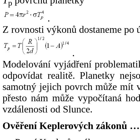
T
povrchu planetky
p
.
Z rovnosti výkonů dostaneme po 
.
Modelování vyjádření problemati
odpovídat realitě. Planetky nejso
samotný jejich povrch může mít v
přesto nám může vypočítaná hodn
vzdálenosti od Slunce.
Ověření Keplerových zákonů …