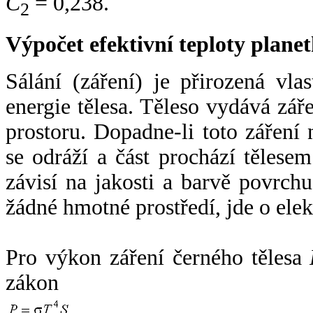
C
= 0,238.
2
Výpočet efektivní teploty plan
Sálání (záření) je přirozená vla
energie tělesa. Těleso vydává zá
prostoru. Dopadne-li toto záření n
se odráží a část prochází tělesem
závisí na jakosti a barvě povrch
žádné hmotné prostředí, jde o ele
Pro výkon záření černého tělesa
zákon