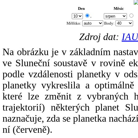
Den
Měsíc
.
Měřítko:
Body
:
Zdroj dat:
IAU
Na obrázku je v základním nastav
ve Sluneční soustavě v rovině ek
podle vzdálenosti planetky v odsl
planetky vykreslila a optimálně
které lze změnit z vybraných h
trajektorií) některých planet Sl
naznačuje, zda se planetka nacház
ní (červeně).