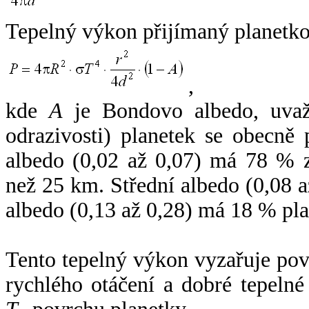
Tepelný výkon přijímaný planetko
,
kde
A
je Bondovo albedo, uvaž
odrazivosti) planetek se obecně
albedo (0,02 až 0,07) má 78 % z
než 25 km. Střední albedo (0,08 
albedo (0,13 až 0,28) má 18 % pla
Tento tepelný výkon vyzařuje po
rychlého otáčení a dobré tepelné