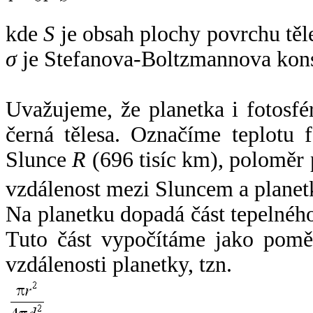
kde
S
je obsah plochy povrchu těl
σ
je Stefanova-Boltzmannova kons
Uvažujeme, že planetka i fotosfér
černá tělesa. Označíme teplotu 
Slunce
R
(696 tisíc km), poloměr
vzdálenost mezi Sluncem a plane
Na planetku dopadá část tepelnéh
Tuto část vypočítáme jako pomě
vzdálenosti planetky, tzn.