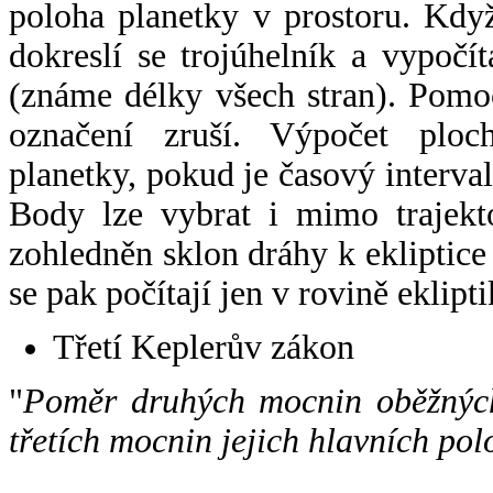
poloha planetky v prostoru. Kdy
dokreslí se trojúhelník a vypoč
(známe délky všech stran). Pomo
označení zruší. Výpočet ploch
planetky, pokud je časový interval
Body lze vybrat i mimo trajekto
zohledněn sklon dráhy k ekliptice
se pak počítají jen v rovině eklipti
Třetí Keplerův zákon
"
Poměr druhých mocnin oběžných
třetích mocnin jejich hlavních pol