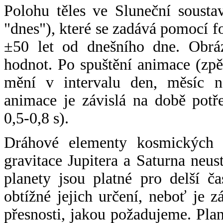
Polohu těles ve Sluneční sousta
"dnes"), které se zadává pomocí 
±50 let od dnešního dne. Obráz
hodnot. Po spuštění animace (zpě
mění v intervalu den, měsíc ne
animace je závislá na době potř
0,5-0,8 s).
Dráhové elementy kosmických t
gravitace Jupitera a Saturna neu
planety jsou platné pro delší č
obtížné jejich určení, neboť je 
přesnosti, jakou požadujeme. Pla