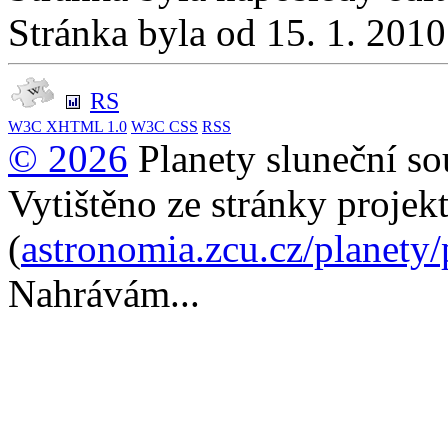
Stránka byla od 15. 1. 201
RS
W3C
XHTML 1.0
W3C
CSS
RSS
© 2026
Planety sluneční so
Vytištěno ze stránky projek
(
astronomia.zcu.cz/planety
Nahrávám...