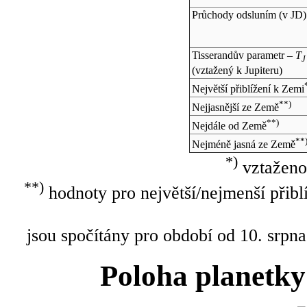
Průchody odsluním (v
JD
)
Tisserandův parametr –
T
J
(vztažený k Jupiteru)
Největší přiblížení k Zemi
**)
Nejjasnější ze Země
**)
Nejdále od Země
**
Nejméně jasná ze Země
*)
vztaženo
**)
hodnoty pro největší/nejmenší přibl
jsou spočítány pro období od 10. srpna
Poloha planetky