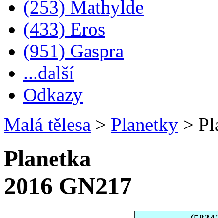
(253) Mathylde
(433) Eros
(951) Gaspra
...další
Odkazy
Malá tělesa
>
Planetky
>
Pl
Planetka
2016 GN217
(5834