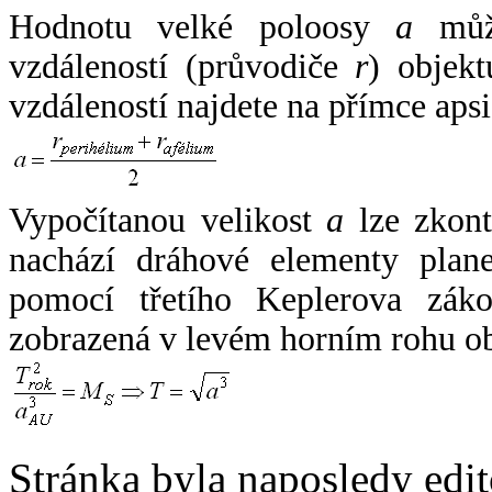
Hodnotu velké poloosy
a
může
vzdáleností (průvodiče
r
) objekt
vzdáleností najdete na přímce apsi
Vypočítanou velikost
a
lze zkont
nachází dráhové elementy plane
pomocí třetího Keplerova zák
zobrazená v levém horním rohu o
Stránka byla naposledy edi