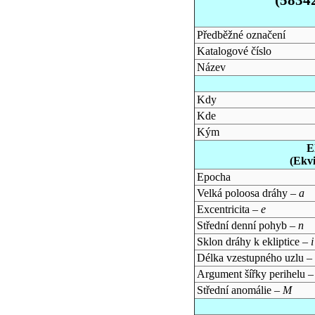
Předběžné označení
Katalogové číslo
Název
Kdy
Kde
Kým
E
(Ekv
Epocha
Velká poloosa dráhy –
a
Excentricita –
e
Střední denní pohyb –
n
Sklon dráhy k ekliptice –
i
Délka vzestupného uzlu –
Argument šířky perihelu 
Střední anomálie –
M