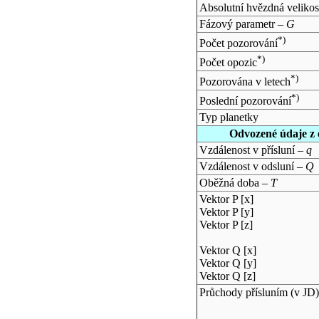
Absolutní hvězdná velikos
Fázový parametr –
G
*)
Počet pozorování
*)
Počet opozic
*)
Pozorována v letech
*)
Poslední pozorování
Typ planetky
Odvozené údaje z 
Vzdálenost v přísluní –
q
Vzdálenost v odsluní –
Q
Oběžná doba –
T
Vektor P [x]
Vektor P [y]
Vektor P [z]
Vektor Q [x]
Vektor Q [y]
Vektor Q [z]
Průchody přísluním (v
JD
)