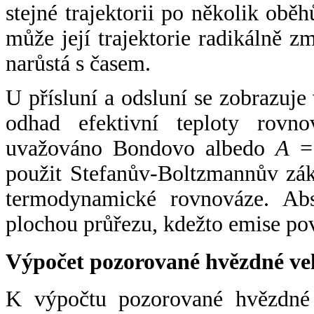
stejné trajektorii po několik oběh
může její trajektorie radikálně zm
narůstá s časem.
U přísluní a odsluní se zobrazuje
odhad efektivní teploty rovno
uvažováno Bondovo albedo
A
= 
použit Stefanův-Boltzmannův zák
termodynamické rovnováze. Abs
plochou průřezu, kdežto emise po
Výpočet pozorované hvězdné ve
K výpočtu pozorované hvězdné v