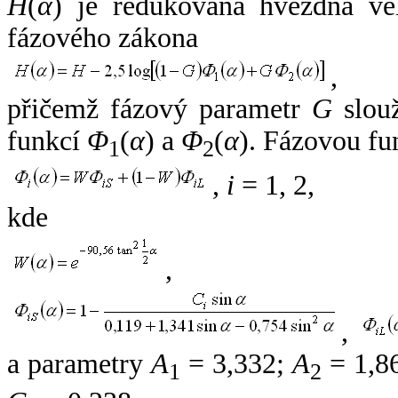
H
(
α
) je redukovaná hvězdná vel
fázového zákona
,
přičemž fázový parametr
G
slouž
funkcí
Φ
(
α
) a
Φ
(
α
). Fázovou fu
1
2
,
i
= 1, 2,
kde
,
,
a parametry
A
= 3,332;
A
= 1,8
1
2