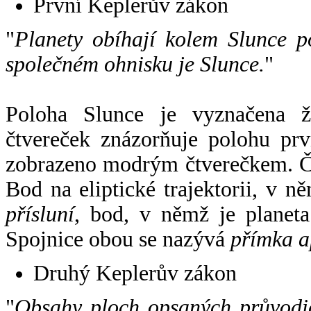
První Keplerův zákon
"
Planety obíhají kolem Slunce p
společném ohnisku je Slunce.
"
Poloha Slunce je vyznačena 
čtvereček znázorňuje polohu pr
zobrazeno modrým čtverečkem. Če
Bod na eliptické trajektorii, v n
přísluní
, bod, v němž je planet
Spojnice obou se nazývá
přímka a
Druhý Keplerův zákon
"
Obsahy ploch opsaných průvodič