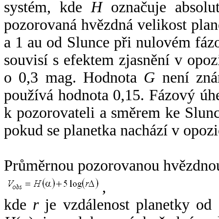
systém, kde
H
označuje absolut
pozorovaná hvězdná velikost plan
a 1 au od Slunce při nulovém fá
souvisí s efektem zjasnění v opoz
o 0,3 mag. Hodnota
G
není zná
používá hodnota 0,15. Fázový úh
k pozorovateli a směrem ke Slunc
pokud se planetka nachází v opozi
Průměrnou pozorovanou hvězdnou 
,
kde
r
je vzdálenost planetky od