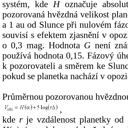
systém, kde
H
označuje absolut
pozorovaná hvězdná velikost plan
a 1 au od Slunce při nulovém fá
souvisí s efektem zjasnění v opoz
o 0,3 mag. Hodnota
G
není zná
používá hodnota 0,15. Fázový úh
k pozorovateli a směrem ke Slunc
pokud se planetka nachází v opozi
Průměrnou pozorovanou hvězdnou 
,
kde
r
je vzdálenost planetky od