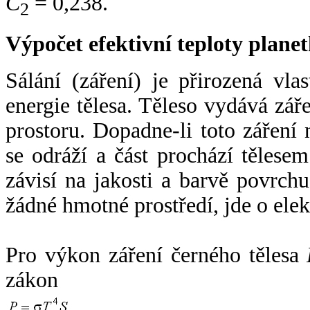
C
= 0,238.
2
Výpočet efektivní teploty plan
Sálání (záření) je přirozená vla
energie tělesa. Těleso vydává zá
prostoru. Dopadne-li toto záření n
se odráží a část prochází tělesem
závisí na jakosti a barvě povrch
žádné hmotné prostředí, jde o ele
Pro výkon záření černého tělesa
zákon