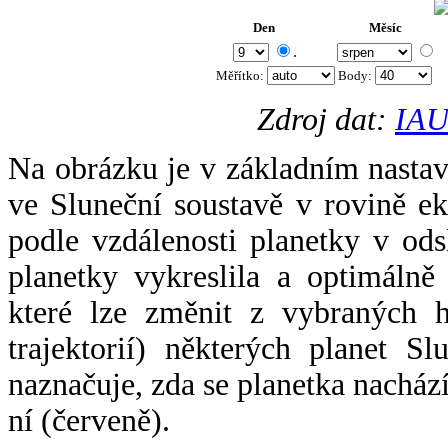
Den
Měsíc
.
Měřítko:
Body
:
Zdroj dat:
IAU
Na obrázku je v základním nastav
ve Sluneční soustavě v rovině ek
podle vzdálenosti planetky v odsl
planetky vykreslila a optimálně
které lze změnit z vybraných h
trajektorií) některých planet Sl
naznačuje, zda se planetka nacház
ní (červeně).