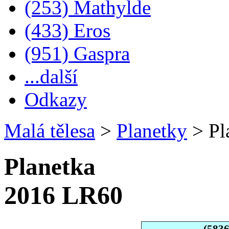
(253) Mathylde
(433) Eros
(951) Gaspra
...další
Odkazy
Malá tělesa
>
Planetky
>
Pl
Planetka
2016 LR60
(583