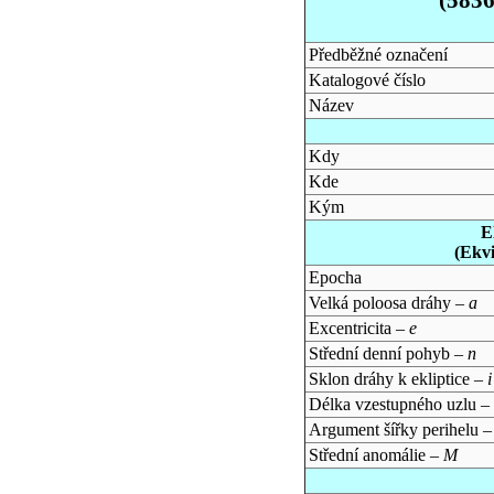
Předběžné označení
Katalogové číslo
Název
Kdy
Kde
Kým
E
(Ekv
Epocha
Velká poloosa dráhy –
a
Excentricita –
e
Střední denní pohyb –
n
Sklon dráhy k ekliptice –
i
Délka vzestupného uzlu –
Argument šířky perihelu 
Střední anomálie –
M