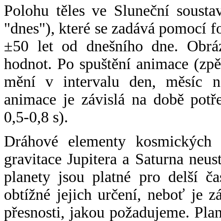
Polohu těles ve Sluneční sousta
"dnes"), které se zadává pomocí 
±50 let od dnešního dne. Obráz
hodnot. Po spuštění animace (zpě
mění v intervalu den, měsíc ne
animace je závislá na době potř
0,5-0,8 s).
Dráhové elementy kosmických t
gravitace Jupitera a Saturna neu
planety jsou platné pro delší č
obtížné jejich určení, neboť je 
přesnosti, jakou požadujeme. Pla