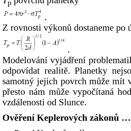
T
povrchu planetky
p
.
Z rovnosti výkonů dostaneme po 
.
Modelování vyjádření problemati
odpovídat realitě. Planetky nejso
samotný jejich povrch může mít v
přesto nám může vypočítaná hodn
vzdálenosti od Slunce.
Ověření Keplerových zákonů …