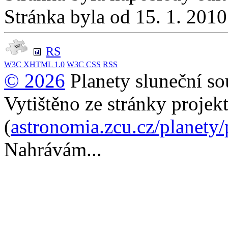
Stránka byla od 15. 1. 201
RS
W3C
XHTML 1.0
W3C
CSS
RSS
© 2026
Planety sluneční so
Vytištěno ze stránky projek
(
astronomia.zcu.cz/planety
Nahrávám...