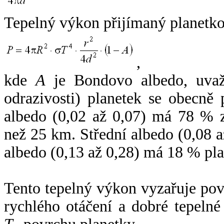
Tepelný výkon přijímaný planetko
,
kde
A
je Bondovo albedo, uvaž
odrazivosti) planetek se obecně
albedo (0,02 až 0,07) má 78 % z
než 25 km. Střední albedo (0,08 
albedo (0,13 až 0,28) má 18 % pla
Tento tepelný výkon vyzařuje po
rychlého otáčení a dobré tepelné