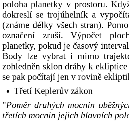
poloha planetky v prostoru. Kdy
dokreslí se trojúhelník a vypoč
(známe délky všech stran). Pomo
označení zruší. Výpočet ploch
planetky, pokud je časový interval
Body lze vybrat i mimo trajekto
zohledněn sklon dráhy k ekliptice
se pak počítají jen v rovině eklipti
Třetí Keplerův zákon
"
Poměr druhých mocnin oběžných
třetích mocnin jejich hlavních pol