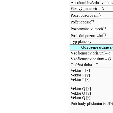
Absolutní hvězdná velikos
Fázový parametr –
G
*)
Počet pozorování
*)
Počet opozic
*)
Pozorována v letech
*)
Poslední pozorování
Typ planetky
Odvozené údaje z 
Vzdálenost v přísluní –
q
Vzdálenost v odsluní –
Q
Oběžná doba –
T
Vektor P [x]
Vektor P [y]
Vektor P [z]
Vektor Q [x]
Vektor Q [y]
Vektor Q [z]
Průchody přísluním (v
JD
)