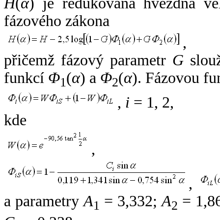
H
(
α
) je redukovaná hvězdná vel
fázového zákona
,
přičemž fázový parametr
G
slouž
funkcí
Φ
(
α
) a
Φ
(
α
). Fázovou fu
1
2
,
i
= 1, 2,
kde
,
,
a parametry
A
= 3,332;
A
= 1,8
1
2