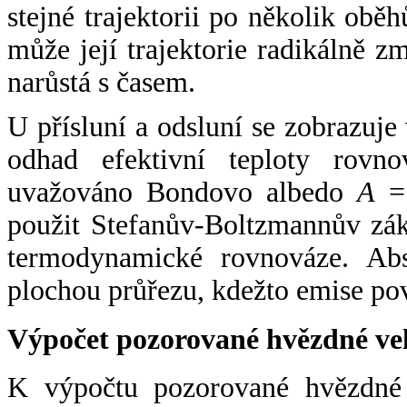
stejné trajektorii po několik oběh
může její trajektorie radikálně zm
narůstá s časem.
U přísluní a odsluní se zobrazuje
odhad efektivní teploty rovno
uvažováno Bondovo albedo
A
= 
použit Stefanův-Boltzmannův zák
termodynamické rovnováze. Abs
plochou průřezu, kdežto emise po
Výpočet pozorované hvězdné ve
K výpočtu pozorované hvězdné v