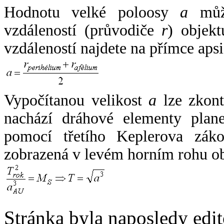
Hodnotu velké poloosy
a
může
vzdáleností (průvodiče
r
) objekt
vzdáleností najdete na přímce apsi
Vypočítanou velikost
a
lze zkont
nachází dráhové elementy plane
pomocí třetího Keplerova zák
zobrazená v levém horním rohu o
Stránka byla naposledy edi