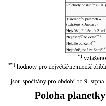
Průchody odsluním (v
JD
)
Tisserandův parametr –
T
J
(vztažený k Jupiteru)
Největší přiblížení k Zemi
**)
Nejjasnější ze Země
**)
Nejdále od Země
**
Nejméně jasná ze Země
*)
vztaženo
**)
hodnoty pro největší/nejmenší přibl
jsou spočítány pro období od 9. srpna
Poloha planetky