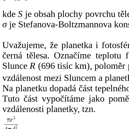
kde
S
je obsah plochy povrchu těl
σ
je Stefanova-Boltzmannova kons
Uvažujeme, že planetka i fotosfér
černá tělesa. Označíme teplotu 
Slunce
R
(696 tisíc km), poloměr
vzdálenost mezi Sluncem a plane
Na planetku dopadá část tepelnéh
Tuto část vypočítáme jako pomě
vzdálenosti planetky, tzn.