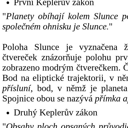
První Keplerův zákon
"
Planety obíhají kolem Slunce p
společném ohnisku je Slunce.
"
Poloha Slunce je vyznačena 
čtvereček znázorňuje polohu pr
zobrazeno modrým čtverečkem. Če
Bod na eliptické trajektorii, v n
přísluní
, bod, v němž je planet
Spojnice obou se nazývá
přímka a
Druhý Keplerův zákon
"
Obsahy ploch opsaných průvodič