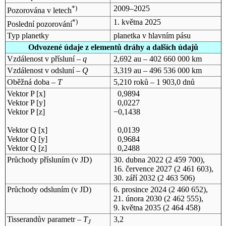
*)
2009–2025
Pozorována v letech
*)
1. května 2025
Poslední pozorování
Typ planetky
planetka v hlavním pásu
Odvozené údaje z elementů dráhy a dalších údajů
Vzdálenost v přísluní –
q
2,692 au – 402 660 000 km
Vzdálenost v odsluní –
Q
3,319 au – 496 536 000 km
Oběžná doba –
T
5,210 roků – 1 903,0 dnů
Vektor P [x]
0,9894
Vektor P [y]
0,0227
Vektor P [z]
−0,1438
Vektor Q [x]
0,0139
Vektor Q [y]
0,9684
Vektor Q [z]
0,2488
Průchody přísluním (v
JD
)
30. dubna 2022
(2 459 700),
16. července 2027
(2 461 603),
30. září 2032
(2 463 506)
Průchody odsluním (v
JD
)
6. prosince 2024
(2 460 652),
21. února 2030
(2 462 555),
9. května 2035
(2 464 458)
Tisserandův parametr –
T
3,2
J