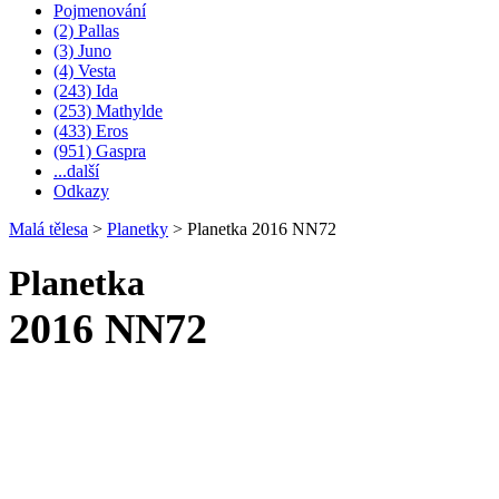
Pojmenování
(2) Pallas
(3) Juno
(4) Vesta
(243) Ida
(253) Mathylde
(433) Eros
(951) Gaspra
...další
Odkazy
Malá tělesa
>
Planetky
>
Planetka 2016 NN72
Planetka
2016 NN72