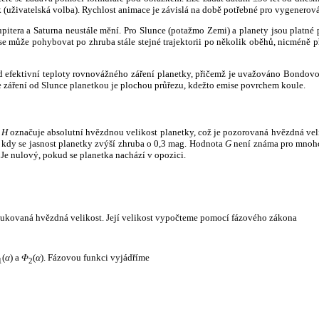
k (uživatelská volba). Rychlost animace je závislá na době potřebné pro vygenerová
itera a Saturna neustále mění. Pro Slunce (potažmo Zemi) a planety jsou platné p
 může pohybovat po zhruba stále stejné trajektorii po několik oběhů, nicméně při p
had efektivní teploty rovnovážného záření planetky, přičemž je uvažováno Bondov
záření od Slunce planetkou je plochou průřezu, kdežto emise povrchem koule.
e
H
označuje absolutní hvězdnou velikost planetky, což je pozorovaná hvězdná veli
i, kdy se jasnost planetky zvýší zhruba o 0,3 mag. Hodnota
G
není známa pro mnoho 
Je nulový, pokud se planetka nachází v opozici.
edukovaná hvězdná velikost. Její velikost vypočteme pomocí fázového zákona
(
α
) a
Φ
(
α
). Fázovou funkci vyjádříme
1
2