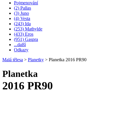
Pojmenování
(2) Pallas
(3) Juno
(4) Vesta
(243) Ida
(253) Mathylde
(433) Eros
(951) Gaspra
...další
Odkazy
Malá tělesa
>
Planetky
>
Planetka 2016 PR90
Planetka
2016 PR90