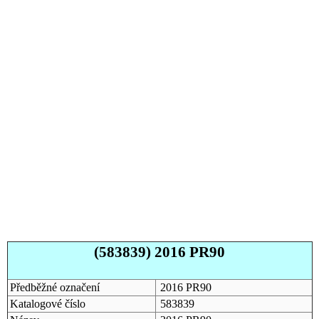
(583839) 2016 PR90
Předběžné označení
2016 PR90
Katalogové číslo
583839