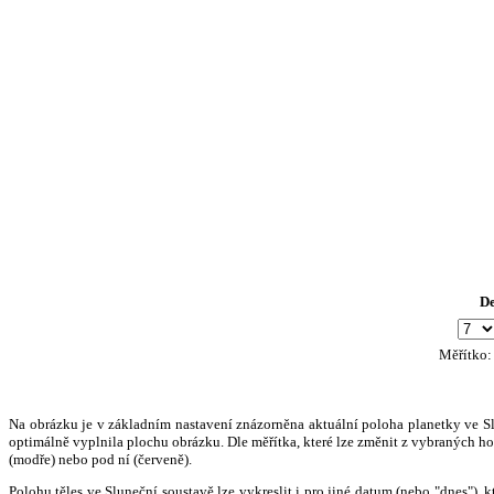
D
Měřítko
Na obrázku je v základním nastavení znázorněna aktuální poloha planetky ve Slun
optimálně vyplnila plochu obrázku. Dle měřítka, které lze změnit z vybraných hod
(modře) nebo pod ní (červeně).
Polohu těles ve Sluneční soustavě lze vykreslit i pro jiné datum (nebo "dnes")