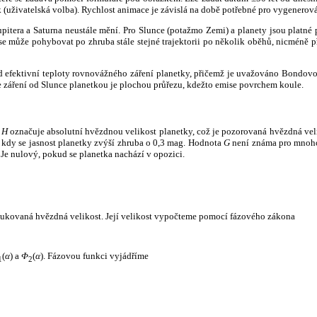
k (uživatelská volba). Rychlost animace je závislá na době potřebné pro vygenerová
itera a Saturna neustále mění. Pro Slunce (potažmo Zemi) a planety jsou platné p
 může pohybovat po zhruba stále stejné trajektorii po několik oběhů, nicméně při p
had efektivní teploty rovnovážného záření planetky, přičemž je uvažováno Bondov
záření od Slunce planetkou je plochou průřezu, kdežto emise povrchem koule.
e
H
označuje absolutní hvězdnou velikost planetky, což je pozorovaná hvězdná veli
i, kdy se jasnost planetky zvýší zhruba o 0,3 mag. Hodnota
G
není známa pro mnoho 
Je nulový, pokud se planetka nachází v opozici.
edukovaná hvězdná velikost. Její velikost vypočteme pomocí fázového zákona
(
α
) a
Φ
(
α
). Fázovou funkci vyjádříme
1
2