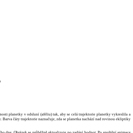
e
i planetky v odsluní (aféliu) tak, aby se celá trajektorie planetky vykreslila a
. Barva čáry trajektorie naznačuje, zda se planetka nachází nad rovinou ekliptiky
ního dne. Obrázek se průběžně aktualizuje po zadání hodnot. Po spuštění animace