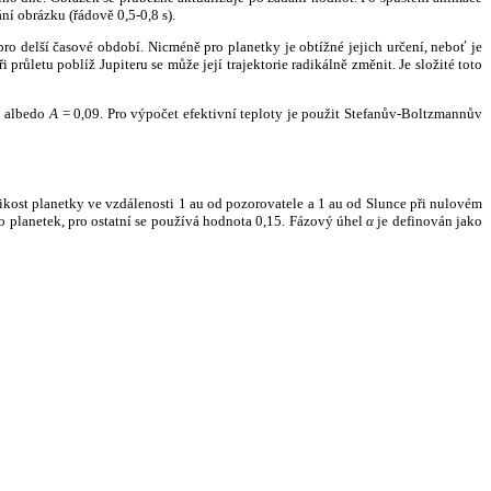
ní obrázku (řádově 0,5-0,8 s).
ro delší časové období. Nicméně pro planetky je obtížné jejich určení, neboť je
růletu poblíž Jupiteru se může její trajektorie radikálně změnit. Je složité toto
o albedo
A
= 0,09. Pro výpočet efektivní teploty je použit Stefanův-Boltzmannův
kost planetky ve vzdálenosti 1 au od pozorovatele a 1 au od Slunce při nulovém
planetek, pro ostatní se používá hodnota 0,15. Fázový úhel
α
je definován jako