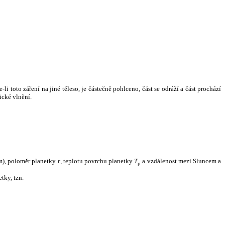
i toto záření na jiné těleso, je částečně pohlceno, část se odráží a část prochází
ické vlnění.
m), poloměr planetky
r
, teplotu povrchu planetky
T
a vzdálenost mezi Sluncem a
p
tky, tzn.