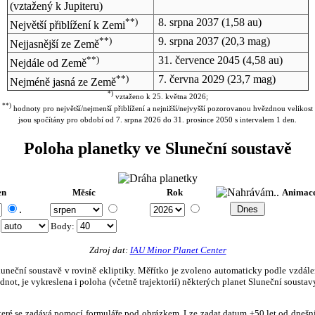
(vztažený k Jupiteru)
**)
8. srpna 2037
(1,58 au)
Největší přiblížení k Zemi
**)
9. srpna 2037
(20,3 mag)
Nejjasnější ze Země
**)
31. července 2045
(4,58 au)
Nejdále od Země
**)
7. června 2029
(23,7 mag)
Nejméně jasná ze Země
*)
vztaženo k 25. května 2026;
**)
hodnoty pro největší/nejmenší přiblížení a nejnižší/nejvyšší pozorovanou hvězdnou velikost
jsou spočítány pro období od 7. srpna 2026 do 31. prosince 2050 s intervalem 1 den.
Poloha planetky ve Sluneční soustavě
en
Měsíc
Rok
Animac
.
:
Body
:
Zdroj dat:
IAU Minor Planet Center
eční soustavě v rovině ekliptiky. Měřítko je zvoleno automaticky podle vzdálenost
not, je vykreslena i poloha (včetně trajektorií) některých planet Sluneční soustavy
, které se zadává pomocí formuláře pod obrázkem. Lze zadat datum ±50 let od dneš