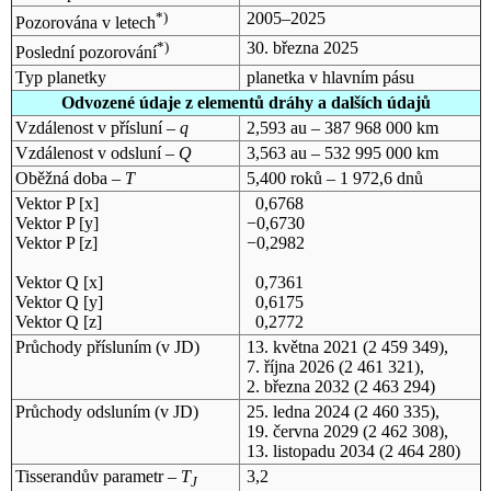
*)
2005–2025
Pozorována v letech
*)
30. března 2025
Poslední pozorování
Typ planetky
planetka v hlavním pásu
Odvozené údaje z elementů dráhy a dalších údajů
Vzdálenost v přísluní –
q
2,593 au – 387 968 000 km
Vzdálenost v odsluní –
Q
3,563 au – 532 995 000 km
Oběžná doba –
T
5,400 roků – 1 972,6 dnů
Vektor P [x]
0,6768
Vektor P [y]
−0,6730
Vektor P [z]
−0,2982
Vektor Q [x]
0,7361
Vektor Q [y]
0,6175
Vektor Q [z]
0,2772
Průchody přísluním (v
JD
)
13. května 2021
(2 459 349),
7. října 2026
(2 461 321),
2. března 2032
(2 463 294)
Průchody odsluním (v
JD
)
25. ledna 2024
(2 460 335),
19. června 2029
(2 462 308),
13. listopadu 2034
(2 464 280)
Tisserandův parametr –
T
3,2
J