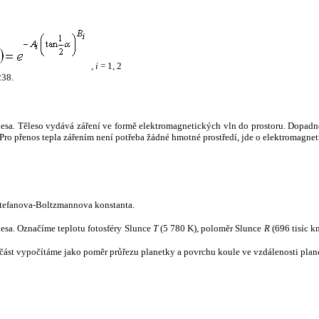
,
i
= 1, 2
238.
tělesa. Těleso vydává záření ve formě elektromagnetických vln do prostoru. Dopadne-l
u. Pro přenos tepla zářením není potřeba žádné hmotné prostředí, jde o elektromagnet
tefanova-Boltzmannova konstanta.
tělesa. Označíme teplotu fotosféry Slunce
T
(5 780 K), poloměr Slunce
R
(696 tisíc k
část vypočítáme jako poměr průřezu planetky a povrchu koule ve vzdálenosti plane