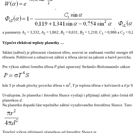
,
,
a parametry
A
= 3,332;
A
= 1,862;
B
= 0,631;
B
= 1,218;
C
= 0,986 a
C
= 0,
1
2
1
2
1
2
Výpočet efektivní teploty planetky …
Sálání (záření) je přirozená vlastnost těles, souvisí se změnami vnitřní energie 
tělesem. Pohltivost a odrazivost záření u tělesa závisí na jakosti a barvě povrch
Pro výkon záření černého tělesa
P
platí upravený Stefanův-Boltzmannův zákon
2
kde
S
je obsah plochy povrchu tělesa v m
,
T
je teplota tělesa v kelvinech a
σ
je S
Uvažujeme, že planetka i fotosféra Slunce vysílají i přijímají záření jako černá 
planetkou
d
.
Na planetku dopadá část tepelného záření vyzařovaného fotosférou Slunce. Tuto 
Tepelný výkon přijímaný planetkou od fotosféry Slunce je