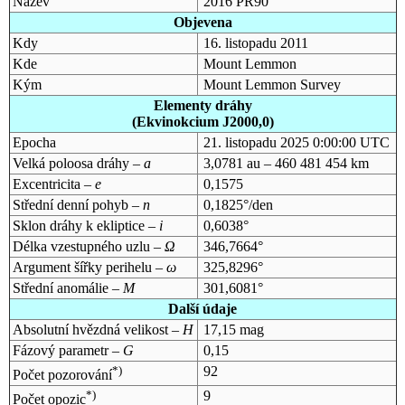
Název
2016 PR90
Objevena
Kdy
16. listopadu 2011
Kde
Mount Lemmon
Kým
Mount Lemmon Survey
Elementy dráhy
(Ekvinokcium J2000,0)
Epocha
21. listopadu 2025 0:00:00 UTC
Velká poloosa dráhy –
a
3,0781 au – 460 481 454 km
Excentricita –
e
0,1575
Střední denní pohyb –
n
0,1825°/den
Sklon dráhy k ekliptice –
i
0,6038°
Délka vzestupného uzlu –
Ω
346,7664°
Argument šířky perihelu –
ω
325,8296°
Střední anomálie –
M
301,6081°
Další údaje
Absolutní hvězdná velikost –
H
17,15 mag
Fázový parametr –
G
0,15
*)
92
Počet pozorování
*)
9
Počet opozic