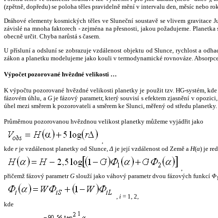
(zpětně, dopředu) se poloha těles pravidelně mění v intervalu den, měsíc nebo ro
Dráhové elementy kosmických těles ve Sluneční soustavě se vlivem gravitace Jup
závislé na mnoha faktorech - zejména na přesnosti, jakou požadujeme. Planetka se
obecně určit. Chyba narůstá s časem.
U přísluní a odsluní se zobrazuje vzdálenost objektu od Slunce, rychlost a od
zákon a planetku modelujeme jako kouli v termodynamické rovnováze. Absorpce 
Výpočet pozorované hvězdné velikosti …
K výpočtu pozorované hvězdné velikosti planetky je použit tzv. HG-systém, kd
fázovém úhlu, a
G
je fázový parametr, který souvisí s efektem zjasnění v opozic
úhel mezi směrem k pozorovateli a směrem ke Slunci, měřený od středu planetky. 
Průměrnou pozorovanou hvězdnou velikost planetky můžeme vyjádřit jako
,
kde
r
je vzdálenost planetky od Slunce,
Δ
je její vzdálenost od Země a
H
(
α
) je r
,
přičemž fázový parametr
G
slouží jako váhový parametr dvou fázových funkcí
Φ
,
i
= 1, 2,
kde