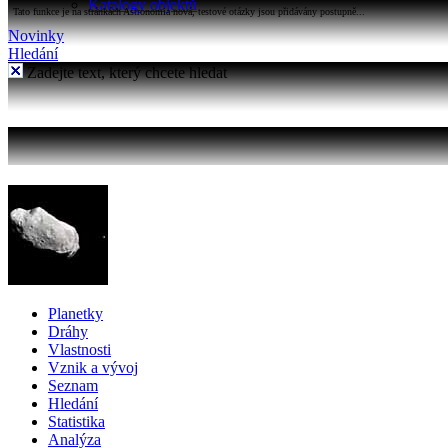
Katalogy objektů
Tato funkce je na stránkách Astronomia nová, testové otázky jsou přidávány postupně...
Novinky
Hledání
Zadejte text, který chcete hledat
Planetky
Dráhy
Vlastnosti
Vznik a vývoj
Seznam
Hledání
Statistika
Analýza