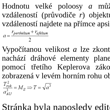
Hodnotu velké poloosy
a
může
vzdáleností (průvodiče
r
) objekt
vzdáleností najdete na přímce apsi
Vypočítanou velikost
a
lze zkont
nachází dráhové elementy plane
pomocí třetího Keplerova zák
zobrazená v levém horním rohu o
Stránka byla naposledy edi