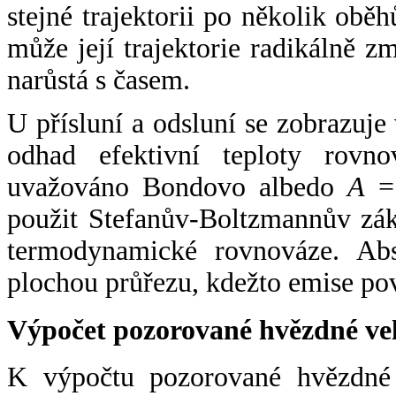
stejné trajektorii po několik oběh
může její trajektorie radikálně zm
narůstá s časem.
U přísluní a odsluní se zobrazuje
odhad efektivní teploty rovno
uvažováno Bondovo albedo
A
= 
použit Stefanův-Boltzmannův zák
termodynamické rovnováze. Abs
plochou průřezu, kdežto emise po
Výpočet pozorované hvězdné ve
K výpočtu pozorované hvězdné v