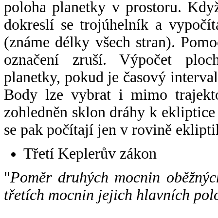
poloha planetky v prostoru. Kdy
dokreslí se trojúhelník a vypoč
(známe délky všech stran). Pomo
označení zruší. Výpočet ploch
planetky, pokud je časový interval
Body lze vybrat i mimo trajekto
zohledněn sklon dráhy k ekliptice
se pak počítají jen v rovině eklipti
Třetí Keplerův zákon
"
Poměr druhých mocnin oběžných
třetích mocnin jejich hlavních pol