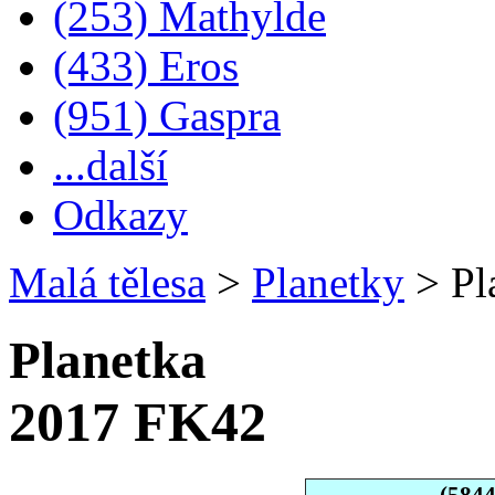
(253) Mathylde
(433) Eros
(951) Gaspra
...další
Odkazy
Malá tělesa
>
Planetky
>
Pl
Planetka
2017 FK42
(584