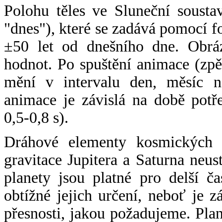
Polohu těles ve Sluneční sousta
"dnes"), které se zadává pomocí 
±50 let od dnešního dne. Obráz
hodnot. Po spuštění animace (zpě
mění v intervalu den, měsíc ne
animace je závislá na době potř
0,5-0,8 s).
Dráhové elementy kosmických t
gravitace Jupitera a Saturna neu
planety jsou platné pro delší č
obtížné jejich určení, neboť je 
přesnosti, jakou požadujeme. Pla