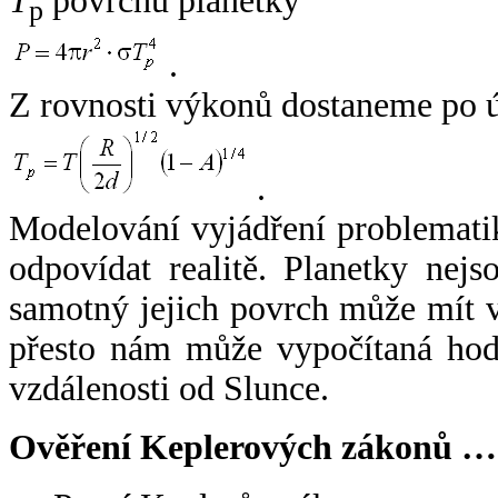
T
povrchu planetky
p
.
Z rovnosti výkonů dostaneme po 
.
Modelování vyjádření problemati
odpovídat realitě. Planetky nejso
samotný jejich povrch může mít v
přesto nám může vypočítaná hodn
vzdálenosti od Slunce.
Ověření Keplerových zákonů …