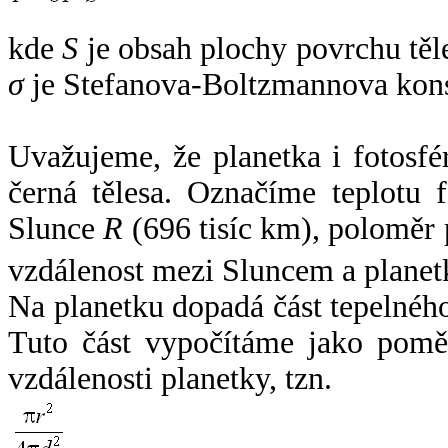
kde
S
je obsah plochy povrchu těl
σ
je Stefanova-Boltzmannova kons
Uvažujeme, že planetka i fotosfér
černá tělesa. Označíme teplotu 
Slunce
R
(696 tisíc km), poloměr
vzdálenost mezi Sluncem a plane
Na planetku dopadá část tepelnéh
Tuto část vypočítáme jako pomě
vzdálenosti planetky, tzn.