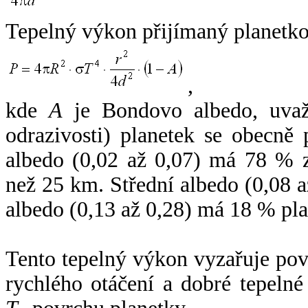
Tepelný výkon přijímaný planetko
,
kde
A
je Bondovo albedo, uvaž
odrazivosti) planetek se obecně
albedo (0,02 až 0,07) má 78 % z
než 25 km. Střední albedo (0,08 
albedo (0,13 až 0,28) má 18 % pla
Tento tepelný výkon vyzařuje po
rychlého otáčení a dobré tepelné