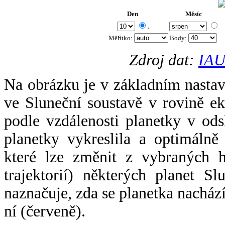
Den
Měsíc
.
Měřítko:
Body
:
Zdroj dat:
IAU
Na obrázku je v základním nastav
ve Sluneční soustavě v rovině ek
podle vzdálenosti planetky v odsl
planetky vykreslila a optimálně
které lze změnit z vybraných h
trajektorií) některých planet Sl
naznačuje, zda se planetka nacház
ní (červeně).