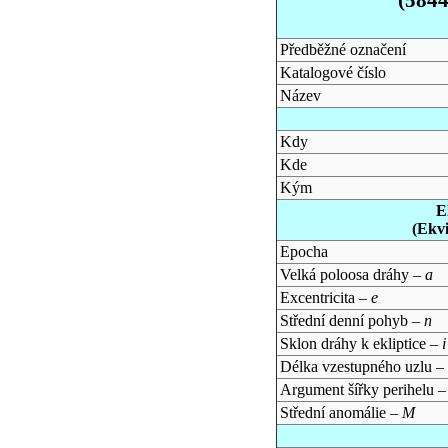
Předběžné označení
Katalogové číslo
Název
Kdy
Kde
Kým
E
(Ekv
Epocha
Velká poloosa dráhy –
a
Excentricita –
e
Střední denní pohyb –
n
Sklon dráhy k ekliptice –
i
Délka vzestupného uzlu –
Argument šířky perihelu 
Střední anomálie –
M