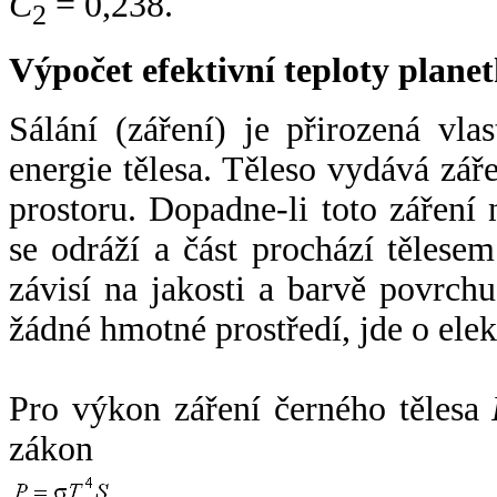
C
= 0,238.
2
Výpočet efektivní teploty plan
Sálání (záření) je přirozená vla
energie tělesa. Těleso vydává zá
prostoru. Dopadne-li toto záření n
se odráží a část prochází tělesem
závisí na jakosti a barvě povrch
žádné hmotné prostředí, jde o ele
Pro výkon záření černého tělesa
zákon