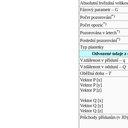
Absolutní hvězdná velikos
Fázový parametr –
G
*)
Počet pozorování
*)
Počet opozic
*)
Pozorována v letech
*)
Poslední pozorování
Typ planetky
Odvozené údaje z 
Vzdálenost v přísluní –
q
Vzdálenost v odsluní –
Q
Oběžná doba –
T
Vektor P [x]
Vektor P [y]
Vektor P [z]
Vektor Q [x]
Vektor Q [y]
Vektor Q [z]
Průchody přísluním (v
JD
)