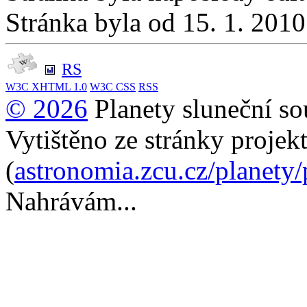
Stránka byla od 15. 1. 201
RS
W3C
XHTML 1.0
W3C
CSS
RSS
© 2026
Planety sluneční so
Vytištěno ze stránky projek
(
astronomia.zcu.cz/planety
Nahrávám...