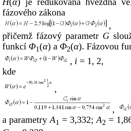
H
(
α
) je redukovaná hvězdná vel
fázového zákona
,
přičemž fázový parametr
G
slouž
funkcí
Φ
(
α
) a
Φ
(
α
). Fázovou fu
1
2
,
i
= 1, 2,
kde
,
,
a parametry
A
= 3,332;
A
= 1,8
1
2