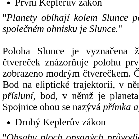
První Keplerův zákon
"
Planety obíhají kolem Slunce p
společném ohnisku je Slunce.
"
Poloha Slunce je vyznačena 
čtvereček znázorňuje polohu pr
zobrazeno modrým čtverečkem. Če
Bod na eliptické trajektorii, v n
přísluní
, bod, v němž je planet
Spojnice obou se nazývá
přímka a
Druhý Keplerův zákon
"
Obsahy ploch opsaných průvodič