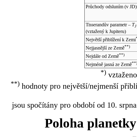
Průchody odsluním (v
JD
)
Tisserandův parametr –
T
J
(vztažený k Jupiteru)
Největší přiblížení k Zemi
**)
Nejjasnější ze Země
**)
Nejdále od Země
**
Nejméně jasná ze Země
*)
vztaženo
**)
hodnoty pro největší/nejmenší přibl
jsou spočítány pro období od 10. srpna
Poloha planetky