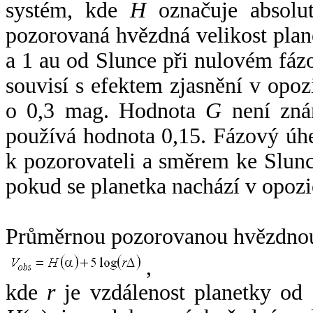
systém, kde
H
označuje absolut
pozorovaná hvězdná velikost plan
a 1 au od Slunce při nulovém fá
souvisí s efektem zjasnění v opoz
o 0,3 mag. Hodnota
G
není zná
používá hodnota 0,15. Fázový úh
k pozorovateli a směrem ke Slunc
pokud se planetka nachází v opozi
Průměrnou pozorovanou hvězdnou 
,
kde
r
je vzdálenost planetky od