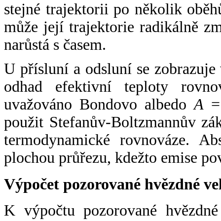
stejné trajektorii po několik oběh
může její trajektorie radikálně zm
narůstá s časem.
U přísluní a odsluní se zobrazuje
odhad efektivní teploty rovno
uvažováno Bondovo albedo
A
= 
použit Stefanův-Boltzmannův zák
termodynamické rovnováze. Abs
plochou průřezu, kdežto emise po
Výpočet pozorované hvězdné ve
K výpočtu pozorované hvězdné v