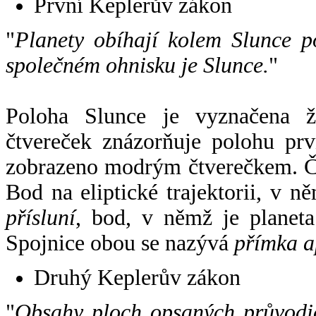
První Keplerův zákon
"
Planety obíhají kolem Slunce p
společném ohnisku je Slunce.
"
Poloha Slunce je vyznačena 
čtvereček znázorňuje polohu pr
zobrazeno modrým čtverečkem. Če
Bod na eliptické trajektorii, v n
přísluní
, bod, v němž je planet
Spojnice obou se nazývá
přímka a
Druhý Keplerův zákon
"
Obsahy ploch opsaných průvodič