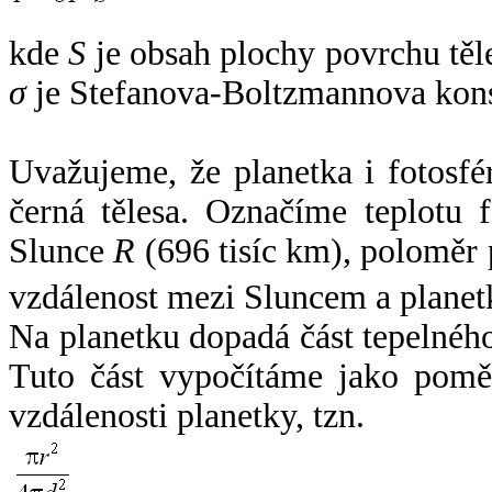
kde
S
je obsah plochy povrchu těl
σ
je Stefanova-Boltzmannova kons
Uvažujeme, že planetka i fotosfér
černá tělesa. Označíme teplotu 
Slunce
R
(696 tisíc km), poloměr
vzdálenost mezi Sluncem a plane
Na planetku dopadá část tepelnéh
Tuto část vypočítáme jako pomě
vzdálenosti planetky, tzn.