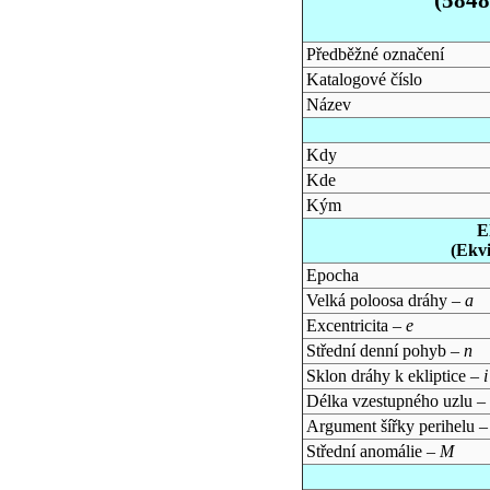
Předběžné označení
Katalogové číslo
Název
Kdy
Kde
Kým
E
(Ekv
Epocha
Velká poloosa dráhy –
a
Excentricita –
e
Střední denní pohyb –
n
Sklon dráhy k ekliptice –
i
Délka vzestupného uzlu –
Argument šířky perihelu 
Střední anomálie –
M