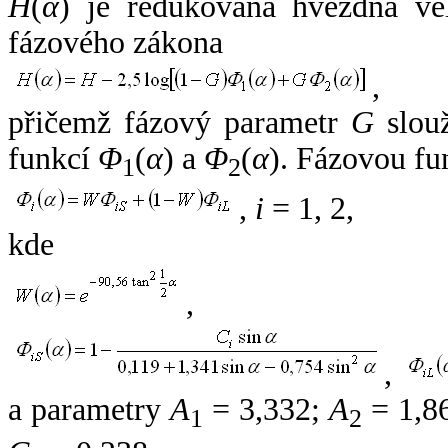
H
(
α
) je redukovaná hvězdná vel
fázového zákona
,
přičemž fázový parametr
G
slouž
funkcí
Φ
(
α
) a
Φ
(
α
). Fázovou fu
1
2
,
i
= 1, 2,
kde
,
,
a parametry
A
= 3,332;
A
= 1,8
1
2