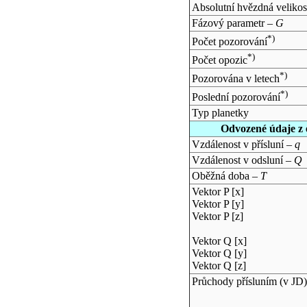
Absolutní hvězdná velikos
Fázový parametr –
G
*)
Počet pozorování
*)
Počet opozic
*)
Pozorována v letech
*)
Poslední pozorování
Typ planetky
Odvozené údaje z 
Vzdálenost v přísluní –
q
Vzdálenost v odsluní –
Q
Oběžná doba –
T
Vektor P [x]
Vektor P [y]
Vektor P [z]
Vektor Q [x]
Vektor Q [y]
Vektor Q [z]
Průchody přísluním (v
JD
)