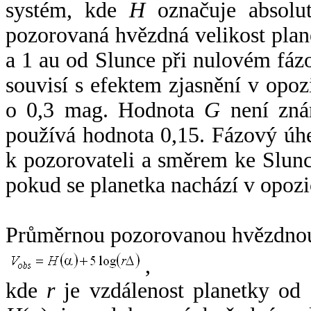
systém, kde
H
označuje absolut
pozorovaná hvězdná velikost plan
a 1 au od Slunce při nulovém fá
souvisí s efektem zjasnění v opoz
o 0,3 mag. Hodnota
G
není zná
používá hodnota 0,15. Fázový úh
k pozorovateli a směrem ke Slunc
pokud se planetka nachází v opozi
Průměrnou pozorovanou hvězdnou 
,
kde
r
je vzdálenost planetky od