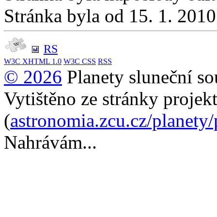
Stránka byla od 15. 1. 201
RS
W3C
XHTML 1.0
W3C
CSS
RSS
© 2026
Planety sluneční so
Vytištěno ze stránky projek
(
astronomia.zcu.cz/planety
Nahrávám...