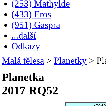
(253) Mathylde
(433) Eros
(951) Gaspra
...další
Odkazy
Malá tělesa
>
Planetky
>
Pl
Planetka
2017 RQ52
(584