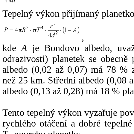
Tepelný výkon přijímaný planetko
,
kde
A
je Bondovo albedo, uvaž
odrazivosti) planetek se obecně
albedo (0,02 až 0,07) má 78 % z
než 25 km. Střední albedo (0,08 
albedo (0,13 až 0,28) má 18 % pla
Tento tepelný výkon vyzařuje po
rychlého otáčení a dobré tepelné