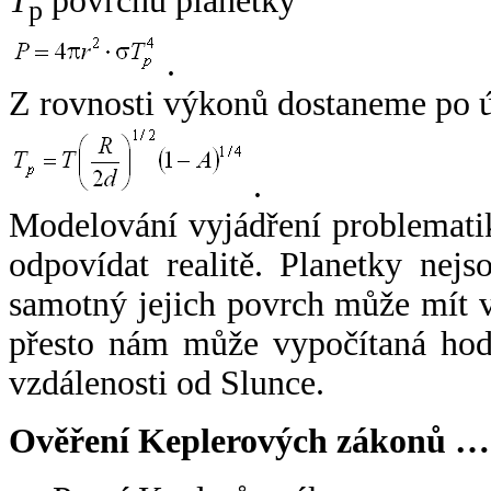
T
povrchu planetky
p
.
Z rovnosti výkonů dostaneme po 
.
Modelování vyjádření problemati
odpovídat realitě. Planetky nejso
samotný jejich povrch může mít v
přesto nám může vypočítaná hodn
vzdálenosti od Slunce.
Ověření Keplerových zákonů …