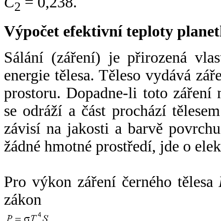
C
= 0,238.
2
Výpočet efektivní teploty plan
Sálání (záření) je přirozená vla
energie tělesa. Těleso vydává zá
prostoru. Dopadne-li toto záření n
se odráží a část prochází tělesem
závisí na jakosti a barvě povrch
žádné hmotné prostředí, jde o ele
Pro výkon záření černého tělesa
zákon