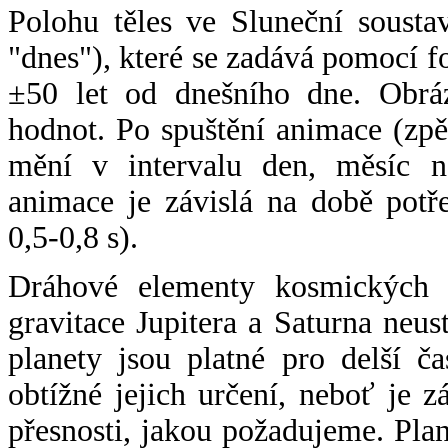
Polohu těles ve Sluneční sousta
"dnes"), které se zadává pomocí 
±50 let od dnešního dne. Obráz
hodnot. Po spuštění animace (zpě
mění v intervalu den, měsíc ne
animace je závislá na době potř
0,5-0,8 s).
Dráhové elementy kosmických t
gravitace Jupitera a Saturna neu
planety jsou platné pro delší č
obtížné jejich určení, neboť je 
přesnosti, jakou požadujeme. Pla