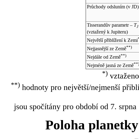
Průchody odsluním (v
JD
)
Tisserandův parametr –
T
J
(vztažený k Jupiteru)
Největší přiblížení k Zemi
**)
Nejjasnější ze Země
**)
Nejdále od Země
**
Nejméně jasná ze Země
*)
vztaženo
**)
hodnoty pro největší/nejmenší přibl
jsou spočítány pro období od 7. srpna
Poloha planetky