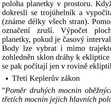
poloha planetky v prostoru. Kdy
dokreslí se trojúhelník a vypoč
(známe délky všech stran). Pomo
označení zruší. Výpočet ploch
planetky, pokud je časový interval
Body lze vybrat i mimo trajekto
zohledněn sklon dráhy k ekliptice
se pak počítají jen v rovině eklipti
Třetí Keplerův zákon
"
Poměr druhých mocnin oběžných
třetích mocnin jejich hlavních pol