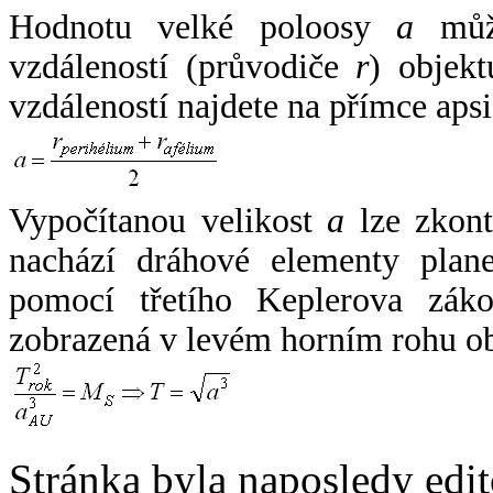
Hodnotu velké poloosy
a
může
vzdáleností (průvodiče
r
) objekt
vzdáleností najdete na přímce apsi
Vypočítanou velikost
a
lze zkont
nachází dráhové elementy plane
pomocí třetího Keplerova zák
zobrazená v levém horním rohu o
Stránka byla naposledy edi