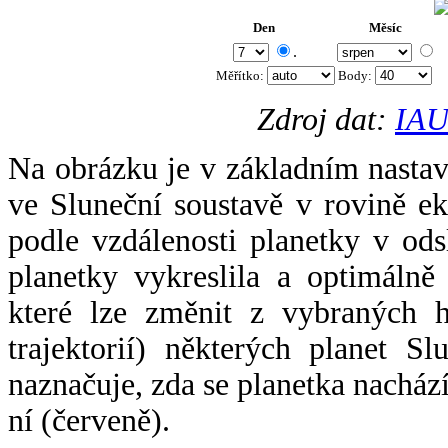
Den
Měsíc
.
Měřítko:
Body
:
Zdroj dat:
IAU
Na obrázku je v základním nastav
ve Sluneční soustavě v rovině ek
podle vzdálenosti planetky v odsl
planetky vykreslila a optimálně
které lze změnit z vybraných h
trajektorií) některých planet Sl
naznačuje, zda se planetka nacház
ní (červeně).