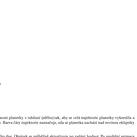
e
i planetky v odsluní (aféliu) tak, aby se celá trajektorie planetky vykreslila a
. Barva čáry trajektorie naznačuje, zda se planetka nachází nad rovinou ekliptiky
ního dne. Obrázek se průběžně aktualizuje po zadání hodnot. Po spuštění animace