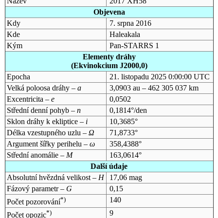
Název
2017 XH58
Objevena
Kdy
7. srpna 2016
Kde
Haleakala
Kým
Pan-STARRS 1
Elementy dráhy
(Ekvinokcium J2000,0)
Epocha
21. listopadu 2025 0:00:00 UTC
Velká poloosa dráhy –
a
3,0903 au – 462 305 037 km
Excentricita –
e
0,0502
Střední denní pohyb –
n
0,1814°/den
Sklon dráhy k ekliptice –
i
10,3685°
Délka vzestupného uzlu –
Ω
71,8733°
Argument šířky perihelu –
ω
358,4388°
Střední anomálie –
M
163,0614°
Další údaje
Absolutní hvězdná velikost –
H
17,06 mag
Fázový parametr –
G
0,15
*)
140
Počet pozorování
*)
9
Počet opozic