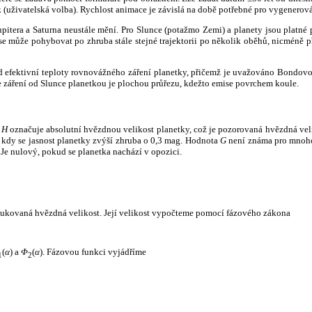
k (uživatelská volba). Rychlost animace je závislá na době potřebné pro vygenerová
itera a Saturna neustále mění. Pro Slunce (potažmo Zemi) a planety jsou platné p
 může pohybovat po zhruba stále stejné trajektorii po několik oběhů, nicméně při p
had efektivní teploty rovnovážného záření planetky, přičemž je uvažováno Bondov
záření od Slunce planetkou je plochou průřezu, kdežto emise povrchem koule.
e
H
označuje absolutní hvězdnou velikost planetky, což je pozorovaná hvězdná veli
i, kdy se jasnost planetky zvýší zhruba o 0,3 mag. Hodnota
G
není známa pro mnoho 
Je nulový, pokud se planetka nachází v opozici.
edukovaná hvězdná velikost. Její velikost vypočteme pomocí fázového zákona
(
α
) a
Φ
(
α
). Fázovou funkci vyjádříme
1
2