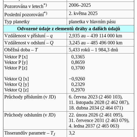
*)
2006–2025
Pozorována v letech
*)
2. května 2025
Poslední pozorování
Typ planetky
planetka v hlavním pásu
Odvozené údaje z elementů dráhy a dalších údajů
Vzdálenost v přísluní –
q
2,935 au – 439 114 000 km
Vzdálenost v odsluní –
Q
3,245 au – 485 496 000 km
Oběžná doba –
T
5,433 roků – 1 984,3 dnů
Vektor P [x]
0,3365
Vektor P [y]
0,8659
Vektor P [z]
0,3700
Vektor Q [x]
−0,9260
Vektor Q [y]
0,2329
Vektor Q [z]
0,2970
Průchody přísluním (v
JD
)
6. června 2023
(2 460 103),
11. listopadu 2028
(2 462 087),
18. dubna 2034
(2 464 071)
Průchody odsluním (v
JD
)
22. února 2026
(2 461 095),
31. července 2031
(2 463 079),
4. ledna 2037
(2 465 063)
Tisserandův parametr –
T
3,2
J