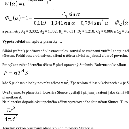
,
,
a parametry
A
= 3,332;
A
= 1,862;
B
= 0,631;
B
= 1,218;
C
= 0,986 a
C
= 0,
1
2
1
2
1
2
Výpočet efektivní teploty planetky …
Sálání (záření) je přirozená vlastnost těles, souvisí se změnami vnitřní energie 
tělesem. Pohltivost a odrazivost záření u tělesa závisí na jakosti a barvě povrch
Pro výkon záření černého tělesa
P
platí upravený Stefanův-Boltzmannův zákon
2
kde
S
je obsah plochy povrchu tělesa v m
,
T
je teplota tělesa v kelvinech a
σ
je S
Uvažujeme, že planetka i fotosféra Slunce vysílají i přijímají záření jako černá 
planetkou
d
.
Na planetku dopadá část tepelného záření vyzařovaného fotosférou Slunce. Tuto 
Tepelný výkon přijímaný planetkou od fotosféry Slunce je