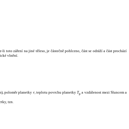
i toto záření na jiné těleso, je částečně pohlceno, část se odráží a část prochází
ické vlnění.
m), poloměr planetky
r
, teplotu povrchu planetky
T
a vzdálenost mezi Sluncem a
p
tky, tzn.