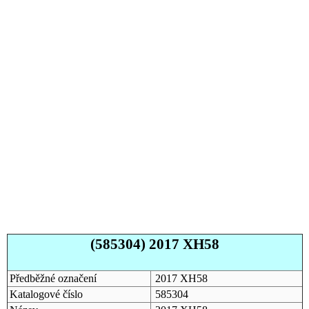
(585304) 2017 XH58
Předběžné označení
2017 XH58
Katalogové číslo
585304