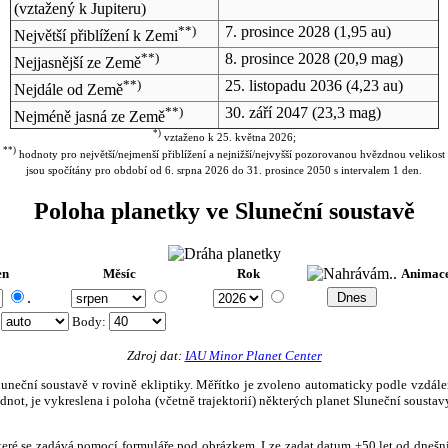
(vztažený k Jupiteru)
**)
7. prosince 2028
(1,95 au)
Největší přiblížení k Zemi
**)
8. prosince 2028
(20,9 mag)
Nejjasnější ze Země
**)
25. listopadu 2036
(4,23 au)
Nejdále od Země
**)
30. září 2047
(23,3 mag)
Nejméně jasná ze Země
*)
vztaženo k 25. května 2026;
**)
hodnoty pro největší/nejmenší přiblížení a nejnižší/nejvyšší pozorovanou hvězdnou velikost
jsou spočítány pro období od 6. srpna 2026 do 31. prosince 2050 s intervalem 1 den.
Poloha planetky ve Sluneční soustavě
en
Měsíc
Rok
Animac
.
:
Body
:
Zdroj dat:
IAU Minor Planet Center
eční soustavě v rovině ekliptiky. Měřítko je zvoleno automaticky podle vzdálenost
not, je vykreslena i poloha (včetně trajektorií) některých planet Sluneční soustavy
, které se zadává pomocí formuláře pod obrázkem. Lze zadat datum ±50 let od dneš