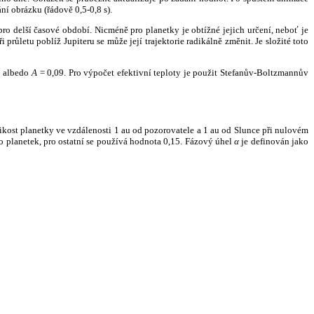
ní obrázku (řádově 0,5-0,8 s).
ro delší časové období. Nicméně pro planetky je obtížné jejich určení, neboť je
růletu poblíž Jupiteru se může její trajektorie radikálně změnit. Je složité toto
o albedo
A
= 0,09. Pro výpočet efektivní teploty je použit Stefanův-Boltzmannův
kost planetky ve vzdálenosti 1 au od pozorovatele a 1 au od Slunce při nulovém
planetek, pro ostatní se používá hodnota 0,15. Fázový úhel
α
je definován jako