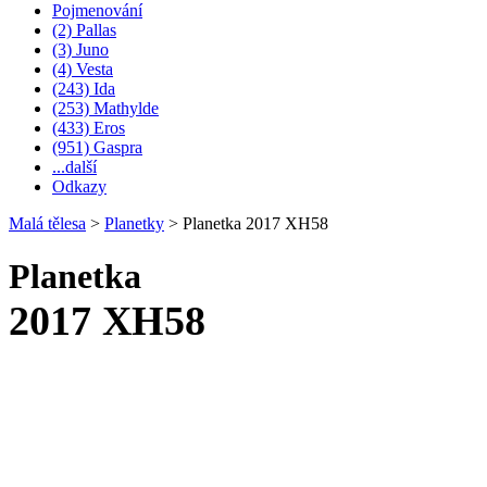
Pojmenování
(2) Pallas
(3) Juno
(4) Vesta
(243) Ida
(253) Mathylde
(433) Eros
(951) Gaspra
...další
Odkazy
Malá tělesa
>
Planetky
>
Planetka 2017 XH58
Planetka
2017 XH58