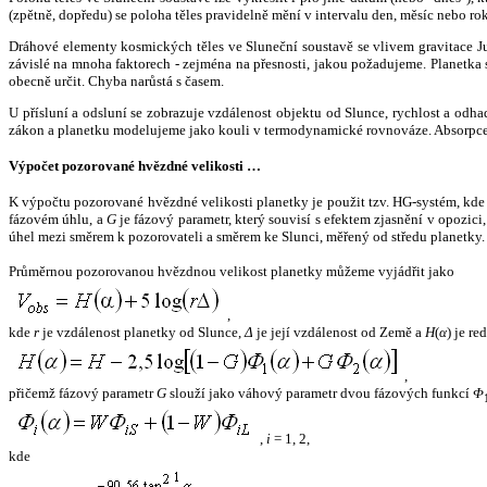
(zpětně, dopředu) se poloha těles pravidelně mění v intervalu den, měsíc nebo ro
Dráhové elementy kosmických těles ve Sluneční soustavě se vlivem gravitace Jup
závislé na mnoha faktorech - zejména na přesnosti, jakou požadujeme. Planetka se
obecně určit. Chyba narůstá s časem.
U přísluní a odsluní se zobrazuje vzdálenost objektu od Slunce, rychlost a od
zákon a planetku modelujeme jako kouli v termodynamické rovnováze. Absorpce 
Výpočet pozorované hvězdné velikosti …
K výpočtu pozorované hvězdné velikosti planetky je použit tzv. HG-systém, kd
fázovém úhlu, a
G
je fázový parametr, který souvisí s efektem zjasnění v opozic
úhel mezi směrem k pozorovateli a směrem ke Slunci, měřený od středu planetky. 
Průměrnou pozorovanou hvězdnou velikost planetky můžeme vyjádřit jako
,
kde
r
je vzdálenost planetky od Slunce,
Δ
je její vzdálenost od Země a
H
(
α
) je r
,
přičemž fázový parametr
G
slouží jako váhový parametr dvou fázových funkcí
Φ
,
i
= 1, 2,
kde