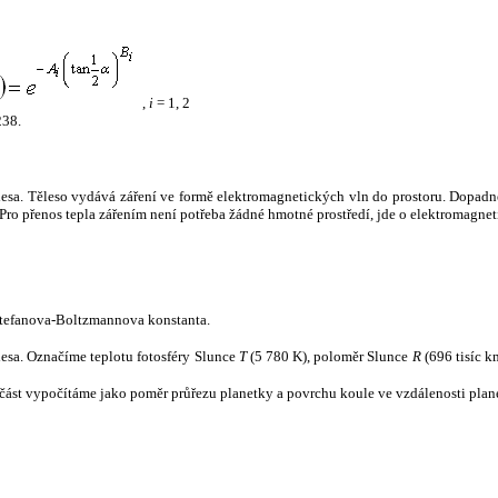
,
i
= 1, 2
238.
tělesa. Těleso vydává záření ve formě elektromagnetických vln do prostoru. Dopadne-l
u. Pro přenos tepla zářením není potřeba žádné hmotné prostředí, jde o elektromagnet
tefanova-Boltzmannova konstanta.
tělesa. Označíme teplotu fotosféry Slunce
T
(5 780 K), poloměr Slunce
R
(696 tisíc k
část vypočítáme jako poměr průřezu planetky a povrchu koule ve vzdálenosti plane