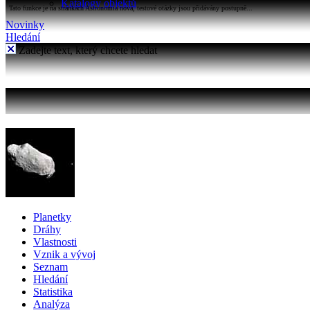
Katalogy objektů
Tato funkce je na stránkách Astronomia nová, testové otázky jsou přidávány postupně...
Novinky
Hledání
Zadejte text, který chcete hledat
Planetky
Dráhy
Vlastnosti
Vznik a vývoj
Seznam
Hledání
Statistika
Analýza