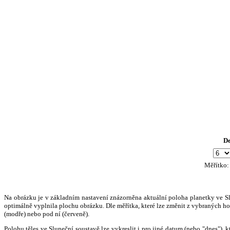
D
Měřítko
Na obrázku je v základním nastavení znázorněna aktuální poloha planetky ve Slun
optimálně vyplnila plochu obrázku. Dle měřítka, které lze změnit z vybraných hod
(modře) nebo pod ní (červeně).
Polohu těles ve Sluneční soustavě lze vykreslit i pro jiné datum (nebo "dnes")