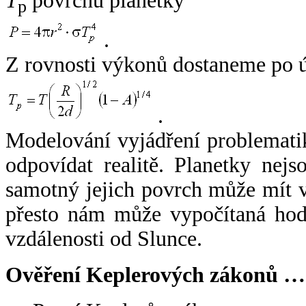
T
povrchu planetky
p
.
Z rovnosti výkonů dostaneme po 
.
Modelování vyjádření problemati
odpovídat realitě. Planetky nejso
samotný jejich povrch může mít v
přesto nám může vypočítaná hodn
vzdálenosti od Slunce.
Ověření Keplerových zákonů …