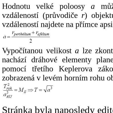
Hodnotu velké poloosy
a
může
vzdáleností (průvodiče
r
) objekt
vzdáleností najdete na přímce apsi
Vypočítanou velikost
a
lze zkont
nachází dráhové elementy plane
pomocí třetího Keplerova zák
zobrazená v levém horním rohu o
Stránka byla naposledy edi