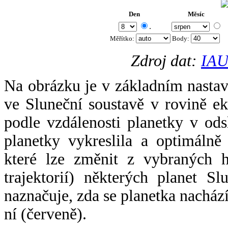
Den
Měsíc
.
Měřítko:
Body
:
Zdroj dat:
IAU
Na obrázku je v základním nastav
ve Sluneční soustavě v rovině ek
podle vzdálenosti planetky v odsl
planetky vykreslila a optimálně
které lze změnit z vybraných h
trajektorií) některých planet Sl
naznačuje, zda se planetka nacház
ní (červeně).