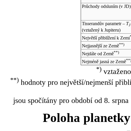
Průchody odsluním (v
JD
)
Tisserandův parametr –
T
J
(vztažený k Jupiteru)
Největší přiblížení k Zemi
**)
Nejjasnější ze Země
**)
Nejdále od Země
**
Nejméně jasná ze Země
*)
vztaženo
**)
hodnoty pro největší/nejmenší přibl
jsou spočítány pro období od 8. srpna
Poloha planetky