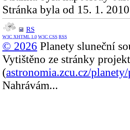
Stránka byla od 15. 1. 201
RS
W3C
XHTML 1.0
W3C
CSS
RSS
© 2026
Planety sluneční so
Vytištěno ze stránky projek
(
astronomia.zcu.cz/planety
Nahrávám...