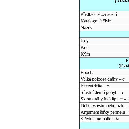
Předběžné označení
Katalogové číslo
Název
Kdy
Kde
Kým
E
(Ekv
Epocha
Velká poloosa dráhy –
a
Excentricita –
e
Střední denní pohyb –
n
Sklon dráhy k ekliptice –
i
Délka vzestupného uzlu –
Argument šířky perihelu 
Střední anomálie –
M