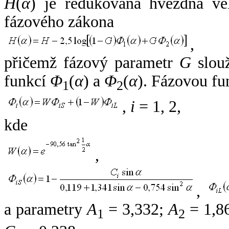
H
(
α
) je redukovaná hvězdná vel
fázového zákona
,
přičemž fázový parametr
G
slouž
funkcí
Φ
(
α
) a
Φ
(
α
). Fázovou fu
1
2
,
i
= 1, 2,
kde
,
,
a parametry
A
= 3,332;
A
= 1,8
1
2