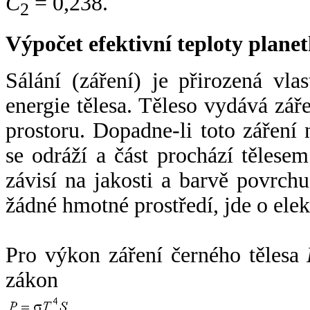
C
= 0,238.
2
Výpočet efektivní teploty plan
Sálání (záření) je přirozená vla
energie tělesa. Těleso vydává zá
prostoru. Dopadne-li toto záření n
se odráží a část prochází tělesem
závisí na jakosti a barvě povrch
žádné hmotné prostředí, jde o ele
Pro výkon záření černého tělesa
zákon