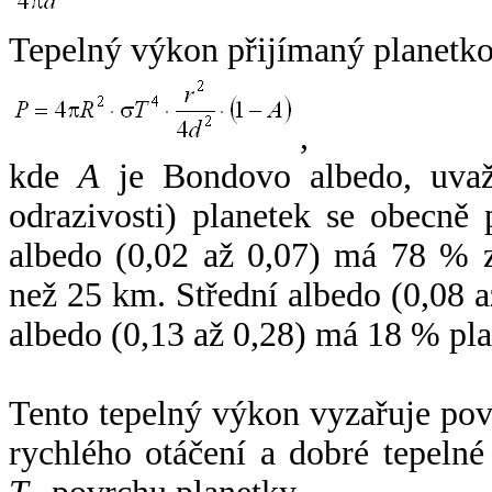
Tepelný výkon přijímaný planetko
,
kde
A
je Bondovo albedo, uvaž
odrazivosti) planetek se obecně
albedo (0,02 až 0,07) má 78 % z
než 25 km. Střední albedo (0,08 
albedo (0,13 až 0,28) má 18 % pla
Tento tepelný výkon vyzařuje po
rychlého otáčení a dobré tepelné