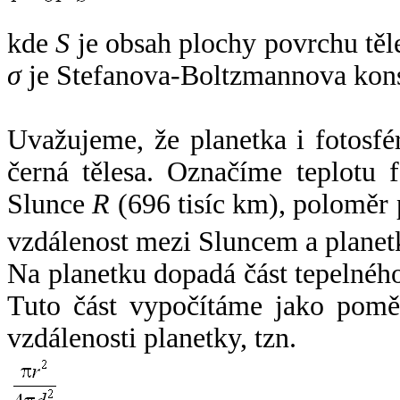
kde
S
je obsah plochy povrchu těl
σ
je Stefanova-Boltzmannova kons
Uvažujeme, že planetka i fotosfér
černá tělesa. Označíme teplotu 
Slunce
R
(696 tisíc km), poloměr
vzdálenost mezi Sluncem a plane
Na planetku dopadá část tepelnéh
Tuto část vypočítáme jako pomě
vzdálenosti planetky, tzn.