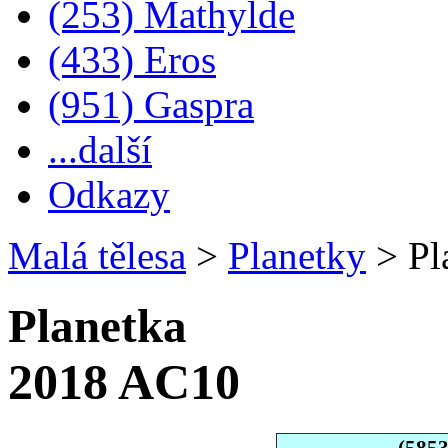
(253) Mathylde
(433) Eros
(951) Gaspra
...další
Odkazy
Malá tělesa
>
Planetky
>
Pl
Planetka
2018 AC10
(585