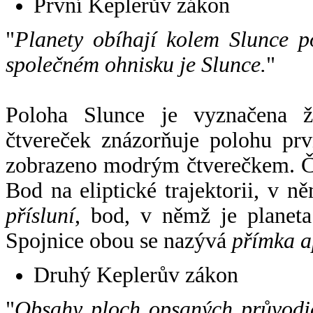
První Keplerův zákon
"
Planety obíhají kolem Slunce p
společném ohnisku je Slunce.
"
Poloha Slunce je vyznačena 
čtvereček znázorňuje polohu pr
zobrazeno modrým čtverečkem. Če
Bod na eliptické trajektorii, v n
přísluní
, bod, v němž je planet
Spojnice obou se nazývá
přímka a
Druhý Keplerův zákon
"
Obsahy ploch opsaných průvodič