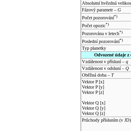
Absolutní hvězdná velikos
Fázový parametr –
G
*)
Počet pozorování
*)
Počet opozic
*)
Pozorována v letech
*)
Poslední pozorování
Typ planetky
Odvozené údaje z 
Vzdálenost v přísluní –
q
Vzdálenost v odsluní –
Q
Oběžná doba –
T
Vektor P [x]
Vektor P [y]
Vektor P [z]
Vektor Q [x]
Vektor Q [y]
Vektor Q [z]
Průchody přísluním (v
JD
)