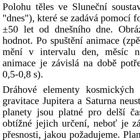
Polohu těles ve Sluneční sousta
"dnes"), které se zadává pomocí 
±50 let od dnešního dne. Obráz
hodnot. Po spuštění animace (zpě
mění v intervalu den, měsíc ne
animace je závislá na době potř
0,5-0,8 s).
Dráhové elementy kosmických t
gravitace Jupitera a Saturna neu
planety jsou platné pro delší č
obtížné jejich určení, neboť je 
přesnosti, jakou požadujeme. Pla