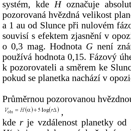
systém, kde
H
označuje absolut
pozorovaná hvězdná velikost plan
a 1 au od Slunce při nulovém fá
souvisí s efektem zjasnění v opoz
o 0,3 mag. Hodnota
G
není zná
používá hodnota 0,15. Fázový úh
k pozorovateli a směrem ke Slunc
pokud se planetka nachází v opozi
Průměrnou pozorovanou hvězdnou 
,
kde
r
je vzdálenost planetky od