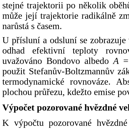
stejné trajektorii po několik oběh
může její trajektorie radikálně zm
narůstá s časem.
U přísluní a odsluní se zobrazuje
odhad efektivní teploty rovno
uvažováno Bondovo albedo
A
= 
použit Stefanův-Boltzmannův zák
termodynamické rovnováze. Abs
plochou průřezu, kdežto emise po
Výpočet pozorované hvězdné ve
K výpočtu pozorované hvězdné v