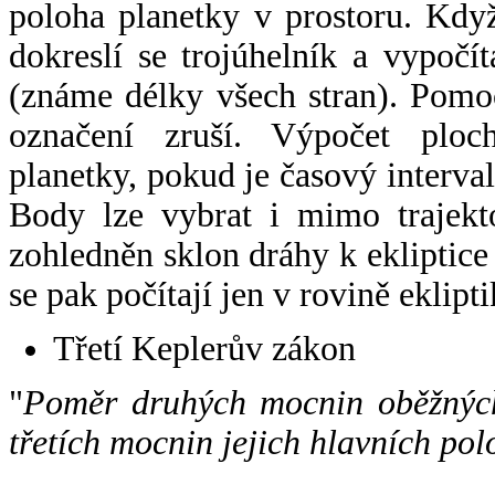
poloha planetky v prostoru. Kdy
dokreslí se trojúhelník a vypoč
(známe délky všech stran). Pomo
označení zruší. Výpočet ploch
planetky, pokud je časový interval
Body lze vybrat i mimo trajekto
zohledněn sklon dráhy k ekliptice
se pak počítají jen v rovině eklipti
Třetí Keplerův zákon
"
Poměr druhých mocnin oběžných
třetích mocnin jejich hlavních pol