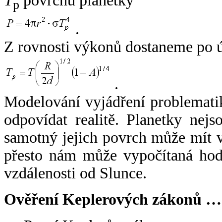
T
povrchu planetky
p
.
Z rovnosti výkonů dostaneme po 
.
Modelování vyjádření problemati
odpovídat realitě. Planetky nejso
samotný jejich povrch může mít v
přesto nám může vypočítaná hodn
vzdálenosti od Slunce.
Ověření Keplerových zákonů …