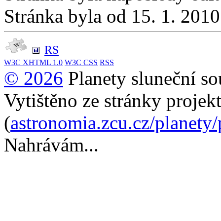
Stránka byla od 15. 1. 201
RS
W3C
XHTML 1.0
W3C
CSS
RSS
© 2026
Planety sluneční so
Vytištěno ze stránky projek
(
astronomia.zcu.cz/planety
Nahrávám...