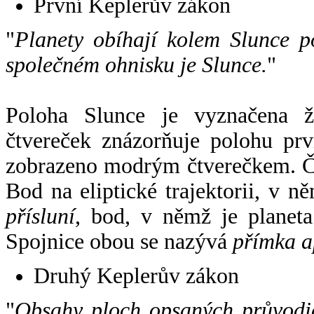
První Keplerův zákon
"
Planety obíhají kolem Slunce p
společném ohnisku je Slunce.
"
Poloha Slunce je vyznačena 
čtvereček znázorňuje polohu pr
zobrazeno modrým čtverečkem. Če
Bod na eliptické trajektorii, v n
přísluní
, bod, v němž je planet
Spojnice obou se nazývá
přímka a
Druhý Keplerův zákon
"
Obsahy ploch opsaných průvodič