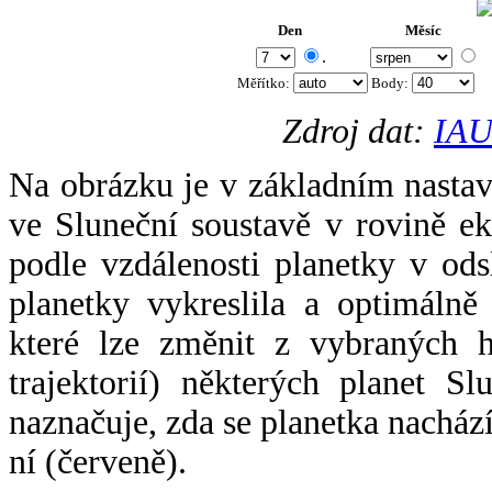
Den
Měsíc
.
Měřítko:
Body
:
Zdroj dat:
IAU
Na obrázku je v základním nastav
ve Sluneční soustavě v rovině ek
podle vzdálenosti planetky v odsl
planetky vykreslila a optimálně
které lze změnit z vybraných h
trajektorií) některých planet Sl
naznačuje, zda se planetka nacház
ní (červeně).