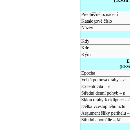
Předběžné označení
Katalogové číslo
Název
Kdy
Kde
Kým
E
(Ekv
Epocha
Velká poloosa dráhy –
a
Excentricita –
e
Střední denní pohyb –
n
Sklon dráhy k ekliptice –
i
Délka vzestupného uzlu –
Argument šířky perihelu 
Střední anomálie –
M