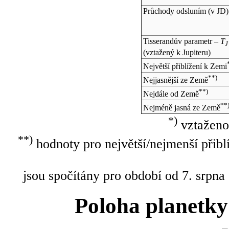
Průchody odsluním (v
JD
)
Tisserandův parametr –
T
J
(vztažený k Jupiteru)
Největší přiblížení k Zemi
**)
Nejjasnější ze Země
**)
Nejdále od Země
**
Nejméně jasná ze Země
*)
vztaženo
**)
hodnoty pro největší/nejmenší přibl
jsou spočítány pro období od 7. srpna
Poloha planetky