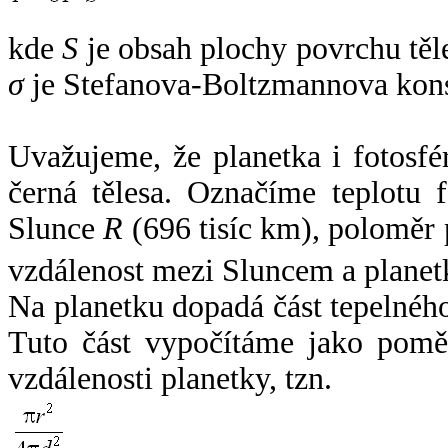
kde
S
je obsah plochy povrchu těl
σ
je Stefanova-Boltzmannova kons
Uvažujeme, že planetka i fotosfér
černá tělesa. Označíme teplotu 
Slunce
R
(696 tisíc km), poloměr
vzdálenost mezi Sluncem a plane
Na planetku dopadá část tepelnéh
Tuto část vypočítáme jako pomě
vzdálenosti planetky, tzn.