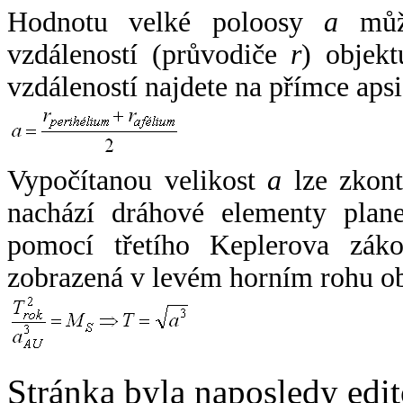
Hodnotu velké poloosy
a
může
vzdáleností (průvodiče
r
) objekt
vzdáleností najdete na přímce apsi
Vypočítanou velikost
a
lze zkont
nachází dráhové elementy plane
pomocí třetího Keplerova zák
zobrazená v levém horním rohu o
Stránka byla naposledy edi