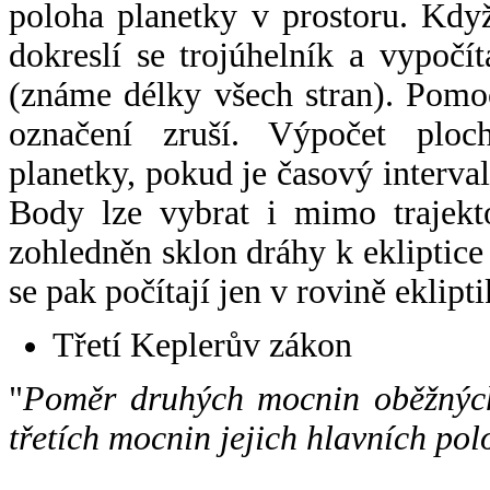
poloha planetky v prostoru. Kdy
dokreslí se trojúhelník a vypoč
(známe délky všech stran). Pomo
označení zruší. Výpočet ploch
planetky, pokud je časový interval
Body lze vybrat i mimo trajekto
zohledněn sklon dráhy k ekliptice
se pak počítají jen v rovině eklipti
Třetí Keplerův zákon
"
Poměr druhých mocnin oběžných
třetích mocnin jejich hlavních pol