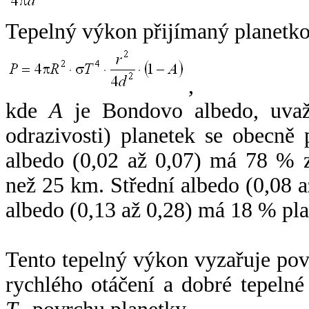
Tepelný výkon přijímaný planetko
,
kde
A
je Bondovo albedo, uvaž
odrazivosti) planetek se obecně
albedo (0,02 až 0,07) má 78 % z
než 25 km. Střední albedo (0,08 
albedo (0,13 až 0,28) má 18 % pla
Tento tepelný výkon vyzařuje po
rychlého otáčení a dobré tepelné