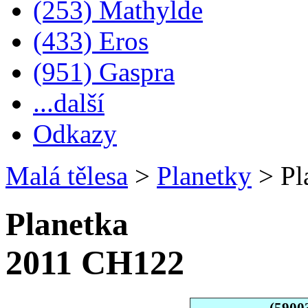
(253) Mathylde
(433) Eros
(951) Gaspra
...další
Odkazy
Malá tělesa
>
Planetky
>
Pl
Planetka
2011 CH122
(5900