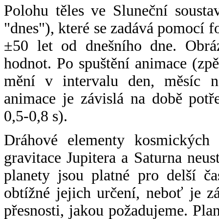
Polohu těles ve Sluneční sousta
"dnes"), které se zadává pomocí 
±50 let od dnešního dne. Obráz
hodnot. Po spuštění animace (zpě
mění v intervalu den, měsíc ne
animace je závislá na době potř
0,5-0,8 s).
Dráhové elementy kosmických t
gravitace Jupitera a Saturna neu
planety jsou platné pro delší č
obtížné jejich určení, neboť je 
přesnosti, jakou požadujeme. Pla