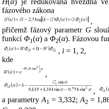
H
(
α
) je redukovaná hvězdná vel
fázového zákona
,
přičemž fázový parametr
G
slouž
funkcí
Φ
(
α
) a
Φ
(
α
). Fázovou fu
1
2
,
i
= 1, 2,
kde
,
,
a parametry
A
= 3,332;
A
= 1,8
1
2