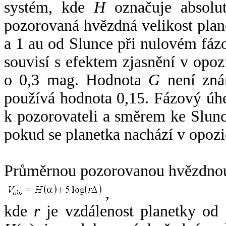
systém, kde
H
označuje absolut
pozorovaná hvězdná velikost plan
a 1 au od Slunce při nulovém fá
souvisí s efektem zjasnění v opoz
o 0,3 mag. Hodnota
G
není zná
používá hodnota 0,15. Fázový úh
k pozorovateli a směrem ke Slunc
pokud se planetka nachází v opozi
Průměrnou pozorovanou hvězdnou 
,
kde
r
je vzdálenost planetky od