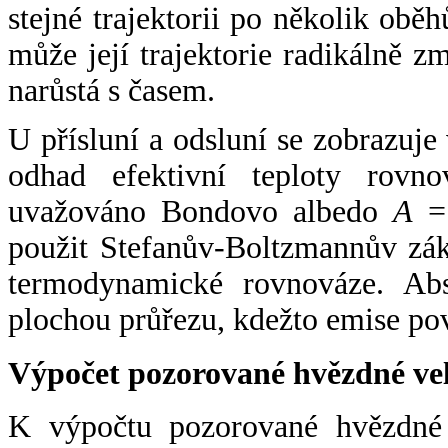
stejné trajektorii po několik oběh
může její trajektorie radikálně zm
narůstá s časem.
U přísluní a odsluní se zobrazuje
odhad efektivní teploty rovno
uvažováno Bondovo albedo
A
= 
použit Stefanův-Boltzmannův zák
termodynamické rovnováze. Abs
plochou průřezu, kdežto emise po
Výpočet pozorované hvězdné ve
K výpočtu pozorované hvězdné v