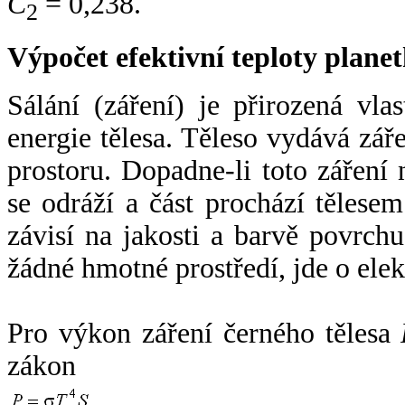
C
= 0,238.
2
Výpočet efektivní teploty plan
Sálání (záření) je přirozená vla
energie tělesa. Těleso vydává zá
prostoru. Dopadne-li toto záření n
se odráží a část prochází tělesem
závisí na jakosti a barvě povrch
žádné hmotné prostředí, jde o ele
Pro výkon záření černého tělesa
zákon