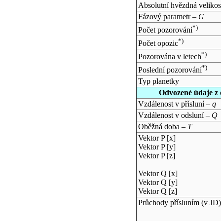
Absolutní hvězdná velikos
Fázový parametr –
G
*)
Počet pozorování
*)
Počet opozic
*)
Pozorována v letech
*)
Poslední pozorování
Typ planetky
Odvozené údaje z 
Vzdálenost v přísluní –
q
Vzdálenost v odsluní –
Q
Oběžná doba –
T
Vektor P [x]
Vektor P [y]
Vektor P [z]
Vektor Q [x]
Vektor Q [y]
Vektor Q [z]
Průchody přísluním (v
JD
)