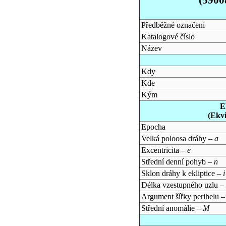
Předběžné označení
Katalogové číslo
Název
Kdy
Kde
Kým
E
(Ekv
Epocha
Velká poloosa dráhy –
a
Excentricita –
e
Střední denní pohyb –
n
Sklon dráhy k ekliptice –
i
Délka vzestupného uzlu –
Argument šířky perihelu 
Střední anomálie –
M