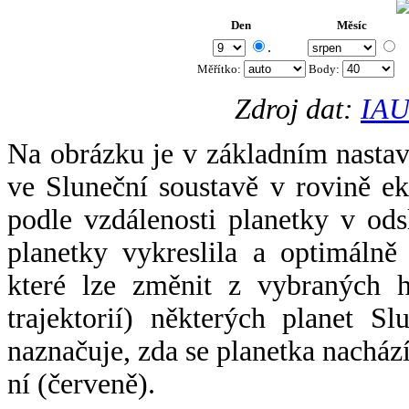
Den
Měsíc
.
Měřítko:
Body
:
Zdroj dat:
IAU
Na obrázku je v základním nastav
ve Sluneční soustavě v rovině ek
podle vzdálenosti planetky v odsl
planetky vykreslila a optimálně
které lze změnit z vybraných h
trajektorií) některých planet Sl
naznačuje, zda se planetka nacház
ní (červeně).