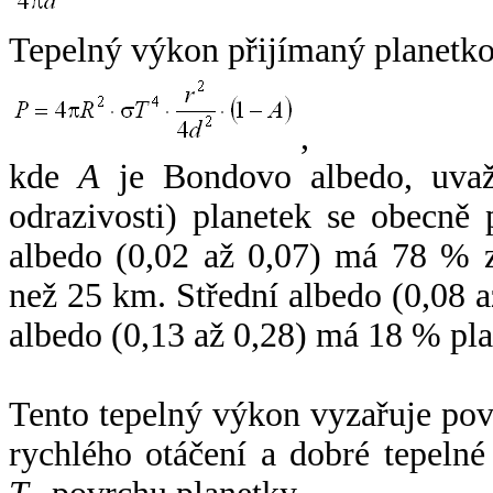
Tepelný výkon přijímaný planetko
,
kde
A
je Bondovo albedo, uvaž
odrazivosti) planetek se obecně
albedo (0,02 až 0,07) má 78 % z
než 25 km. Střední albedo (0,08 
albedo (0,13 až 0,28) má 18 % pla
Tento tepelný výkon vyzařuje po
rychlého otáčení a dobré tepelné