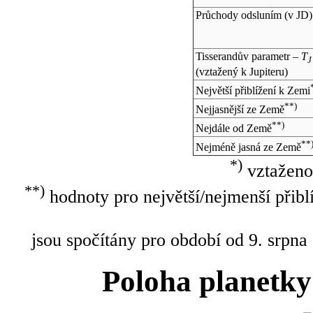
Průchody odsluním (v
JD
)
Tisserandův parametr –
T
J
(vztažený k Jupiteru)
Největší přiblížení k Zemi
**)
Nejjasnější ze Země
**)
Nejdále od Země
**
Nejméně jasná ze Země
*)
vztaženo
**)
hodnoty pro největší/nejmenší přibl
jsou spočítány pro období od 9. srpna
Poloha planetky