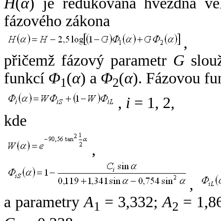
H
(
α
) je redukovaná hvězdná vel
fázového zákona
,
přičemž fázový parametr
G
slouž
funkcí
Φ
(
α
) a
Φ
(
α
). Fázovou fu
1
2
,
i
= 1, 2,
kde
,
,
a parametry
A
= 3,332;
A
= 1,8
1
2