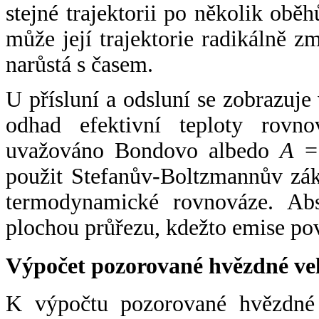
stejné trajektorii po několik oběh
může její trajektorie radikálně zm
narůstá s časem.
U přísluní a odsluní se zobrazuje
odhad efektivní teploty rovno
uvažováno Bondovo albedo
A
= 
použit Stefanův-Boltzmannův zák
termodynamické rovnováze. Abs
plochou průřezu, kdežto emise po
Výpočet pozorované hvězdné ve
K výpočtu pozorované hvězdné v