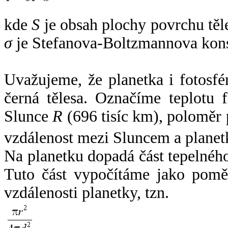
kde
S
je obsah plochy povrchu těl
σ
je Stefanova-Boltzmannova kons
Uvažujeme, že planetka i fotosfér
černá tělesa. Označíme teplotu 
Slunce
R
(696 tisíc km), poloměr
vzdálenost mezi Sluncem a plane
Na planetku dopadá část tepelnéh
Tuto část vypočítáme jako pomě
vzdálenosti planetky, tzn.