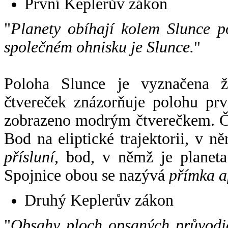
První Keplerův zákon
"
Planety obíhají kolem Slunce p
společném ohnisku je Slunce.
"
Poloha Slunce je vyznačena 
čtvereček znázorňuje polohu pr
zobrazeno modrým čtverečkem. Če
Bod na eliptické trajektorii, v n
přísluní
, bod, v němž je planet
Spojnice obou se nazývá
přímka a
Druhý Keplerův zákon
"
Obsahy ploch opsaných průvodič