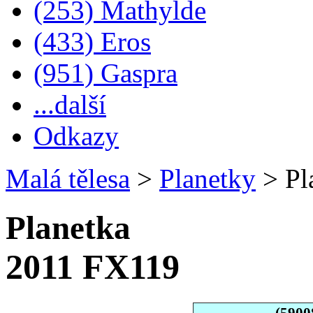
(253) Mathylde
(433) Eros
(951) Gaspra
...další
Odkazy
Malá tělesa
>
Planetky
>
Pl
Planetka
2011 FX119
(5900