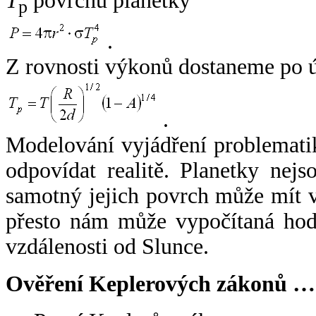
T
povrchu planetky
p
.
Z rovnosti výkonů dostaneme po 
.
Modelování vyjádření problemati
odpovídat realitě. Planetky nejso
samotný jejich povrch může mít v
přesto nám může vypočítaná hodn
vzdálenosti od Slunce.
Ověření Keplerových zákonů …