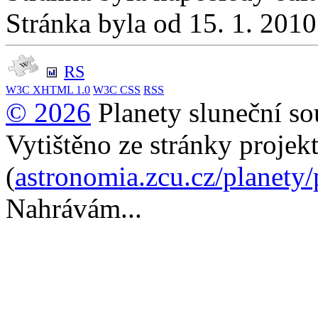
Stránka byla od 15. 1. 201
RS
W3C
XHTML 1.0
W3C
CSS
RSS
© 2026
Planety sluneční so
Vytištěno ze stránky projek
(
astronomia.zcu.cz/planety
Nahrávám...