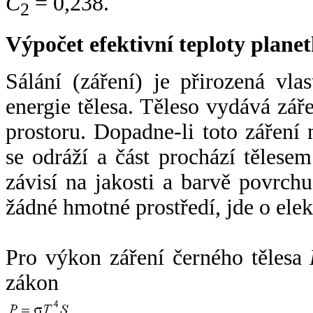
C
= 0,238.
2
Výpočet efektivní teploty plan
Sálání (záření) je přirozená vla
energie tělesa. Těleso vydává zá
prostoru. Dopadne-li toto záření n
se odráží a část prochází tělesem
závisí na jakosti a barvě povrch
žádné hmotné prostředí, jde o ele
Pro výkon záření černého tělesa
zákon