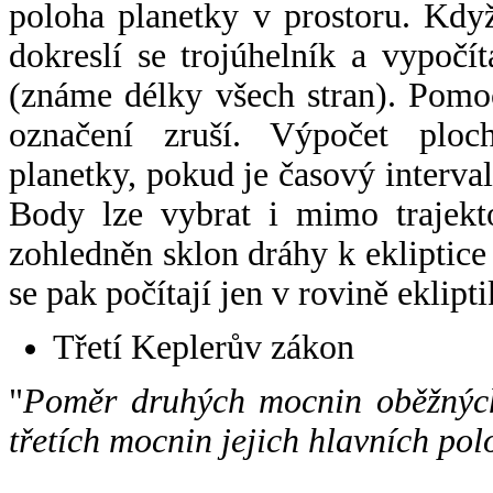
poloha planetky v prostoru. Kdy
dokreslí se trojúhelník a vypoč
(známe délky všech stran). Pomo
označení zruší. Výpočet ploch
planetky, pokud je časový interval
Body lze vybrat i mimo trajekto
zohledněn sklon dráhy k ekliptice
se pak počítají jen v rovině eklipti
Třetí Keplerův zákon
"
Poměr druhých mocnin oběžných
třetích mocnin jejich hlavních pol