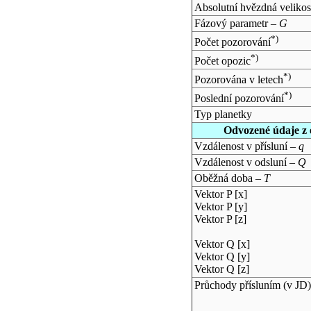
Absolutní hvězdná velikos
Fázový parametr –
G
*)
Počet pozorování
*)
Počet opozic
*)
Pozorována v letech
*)
Poslední pozorování
Typ planetky
Odvozené údaje z 
Vzdálenost v přísluní –
q
Vzdálenost v odsluní –
Q
Oběžná doba –
T
Vektor P [x]
Vektor P [y]
Vektor P [z]
Vektor Q [x]
Vektor Q [y]
Vektor Q [z]
Průchody přísluním (v
JD
)