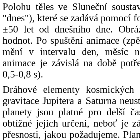
Polohu těles ve Sluneční sousta
"dnes"), které se zadává pomocí 
±50 let od dnešního dne. Obráz
hodnot. Po spuštění animace (zpě
mění v intervalu den, měsíc ne
animace je závislá na době potř
0,5-0,8 s).
Dráhové elementy kosmických t
gravitace Jupitera a Saturna neu
planety jsou platné pro delší č
obtížné jejich určení, neboť je 
přesnosti, jakou požadujeme. Pla