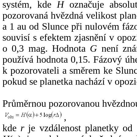
systém, kde
H
označuje absolut
pozorovaná hvězdná velikost plan
a 1 au od Slunce při nulovém fá
souvisí s efektem zjasnění v opoz
o 0,3 mag. Hodnota
G
není zná
používá hodnota 0,15. Fázový úh
k pozorovateli a směrem ke Slunc
pokud se planetka nachází v opozi
Průměrnou pozorovanou hvězdnou 
,
kde
r
je vzdálenost planetky od