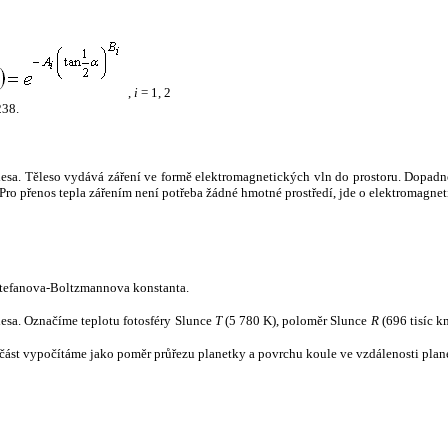
,
i
= 1, 2
238.
tělesa. Těleso vydává záření ve formě elektromagnetických vln do prostoru. Dopadne-l
u. Pro přenos tepla zářením není potřeba žádné hmotné prostředí, jde o elektromagnet
tefanova-Boltzmannova konstanta.
tělesa. Označíme teplotu fotosféry Slunce
T
(5 780 K), poloměr Slunce
R
(696 tisíc k
část vypočítáme jako poměr průřezu planetky a povrchu koule ve vzdálenosti plane