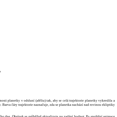
e
i planetky v odsluní (aféliu) tak, aby se celá trajektorie planetky vykreslila a
. Barva čáry trajektorie naznačuje, zda se planetka nachází nad rovinou ekliptiky
ního dne. Obrázek se průběžně aktualizuje po zadání hodnot. Po spuštění animace