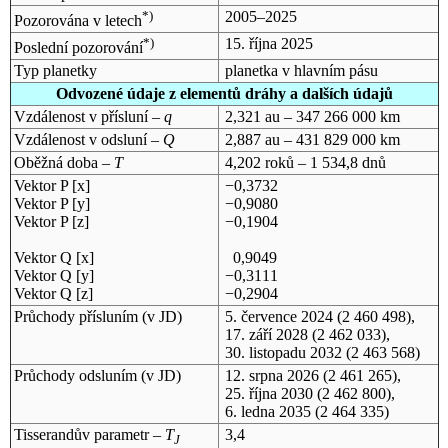
*)
2005–2025
Pozorována v letech
*)
15. října 2025
Poslední pozorování
Typ planetky
planetka v hlavním pásu
Odvozené údaje z elementů dráhy a dalších údajů
Vzdálenost v přísluní –
q
2,321 au – 347 266 000 km
Vzdálenost v odsluní –
Q
2,887 au – 431 829 000 km
Oběžná doba –
T
4,202 roků – 1 534,8 dnů
Vektor P [x]
−0,3732
Vektor P [y]
−0,9080
Vektor P [z]
−0,1904
Vektor Q [x]
0,9049
Vektor Q [y]
−0,3111
Vektor Q [z]
−0,2904
Průchody přísluním (v
JD
)
5. července 2024
(2 460 498),
17. září 2028
(2 462 033),
30. listopadu 2032
(2 463 568)
Průchody odsluním (v
JD
)
12. srpna 2026
(2 461 265),
25. října 2030
(2 462 800),
6. ledna 2035
(2 464 335)
Tisserandův parametr –
T
3,4
J