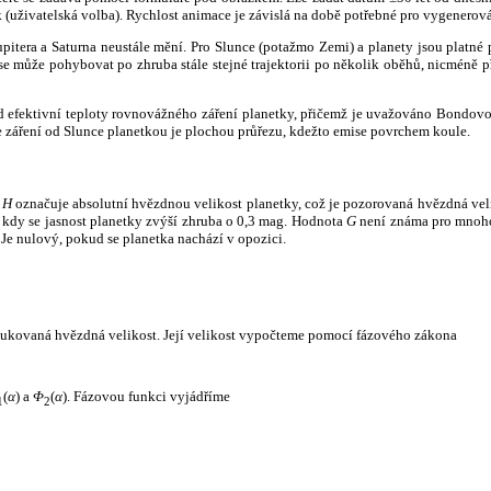
k (uživatelská volba). Rychlost animace je závislá na době potřebné pro vygenerová
itera a Saturna neustále mění. Pro Slunce (potažmo Zemi) a planety jsou platné p
 může pohybovat po zhruba stále stejné trajektorii po několik oběhů, nicméně při p
had efektivní teploty rovnovážného záření planetky, přičemž je uvažováno Bondov
záření od Slunce planetkou je plochou průřezu, kdežto emise povrchem koule.
e
H
označuje absolutní hvězdnou velikost planetky, což je pozorovaná hvězdná veli
i, kdy se jasnost planetky zvýší zhruba o 0,3 mag. Hodnota
G
není známa pro mnoho 
Je nulový, pokud se planetka nachází v opozici.
edukovaná hvězdná velikost. Její velikost vypočteme pomocí fázového zákona
(
α
) a
Φ
(
α
). Fázovou funkci vyjádříme
1
2