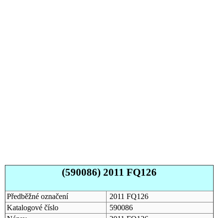
(590086) 2011 FQ126
Předběžné označení
2011 FQ126
Katalogové číslo
590086