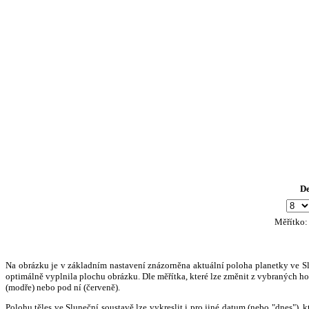
D
Měřítko
Na obrázku je v základním nastavení znázorněna aktuální poloha planetky ve Slun
optimálně vyplnila plochu obrázku. Dle měřítka, které lze změnit z vybraných hod
(modře) nebo pod ní (červeně).
Polohu těles ve Sluneční soustavě lze vykreslit i pro jiné datum (nebo "dnes")