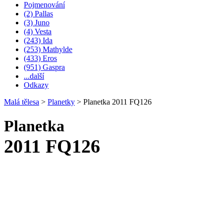
Pojmenování
(2) Pallas
(3) Juno
(4) Vesta
(243) Ida
(253) Mathylde
(433) Eros
(951) Gaspra
...další
Odkazy
Malá tělesa
>
Planetky
>
Planetka 2011 FQ126
Planetka
2011 FQ126