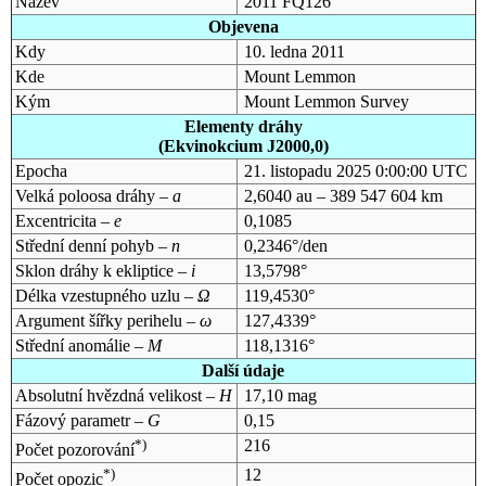
Název
2011 FQ126
Objevena
Kdy
10. ledna 2011
Kde
Mount Lemmon
Kým
Mount Lemmon Survey
Elementy dráhy
(Ekvinokcium J2000,0)
Epocha
21. listopadu 2025 0:00:00 UTC
Velká poloosa dráhy –
a
2,6040 au – 389 547 604 km
Excentricita –
e
0,1085
Střední denní pohyb –
n
0,2346°/den
Sklon dráhy k ekliptice –
i
13,5798°
Délka vzestupného uzlu –
Ω
119,4530°
Argument šířky perihelu –
ω
127,4339°
Střední anomálie –
M
118,1316°
Další údaje
Absolutní hvězdná velikost –
H
17,10 mag
Fázový parametr –
G
0,15
*)
216
Počet pozorování
*)
12
Počet opozic