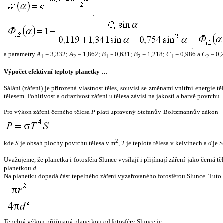
,
,
a parametry
A
= 3,332;
A
= 1,862;
B
= 0,631;
B
= 1,218;
C
= 0,986 a
C
= 0,
1
2
1
2
1
2
Výpočet efektivní teploty planetky …
Sálání (záření) je přirozená vlastnost těles, souvisí se změnami vnitřní energie 
tělesem. Pohltivost a odrazivost záření u tělesa závisí na jakosti a barvě povrch
Pro výkon záření černého tělesa
P
platí upravený Stefanův-Boltzmannův zákon
2
kde
S
je obsah plochy povrchu tělesa v m
,
T
je teplota tělesa v kelvinech a
σ
je S
Uvažujeme, že planetka i fotosféra Slunce vysílají i přijímají záření jako černá 
planetkou
d
.
Na planetku dopadá část tepelného záření vyzařovaného fotosférou Slunce. Tuto 
Tepelný výkon přijímaný planetkou od fotosféry Slunce je