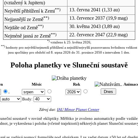
(vztažený k Jupiteru)
**)
13. června 2041
(1,33 au)
Největší přiblížení k Zemi
**)
13. července 2037
(19,9 mag)
Nejjasnější ze Země
**)
30. května 2043
(3,89 au)
Nejdále od Země
**)
22. července 2047
(22,9 mag)
Nejméně jasná ze Země
*)
vztaženo k 25. května 2026;
**)
hodnoty pro největší/nejmenší přiblížení a nejnižší/nejvyšší pozorovanou hvězdnou velikost
jsou spočítány pro období od 8. srpna 2026 do 31. prosince 2050 s intervalem 1 den.
Poloha planetky ve Sluneční soustavě
en
Měsíc
Rok
Animac
.
:
Body
:
Zdroj dat:
IAU Minor Planet Center
eční soustavě v rovině ekliptiky. Měřítko je zvoleno automaticky podle vzdálenost
not, je vykreslena i poloha (včetně trajektorií) některých planet Sluneční soustavy
, které se zadává pomocí formuláře pod obrázkem. Lze zadat datum ±50 let od dneš