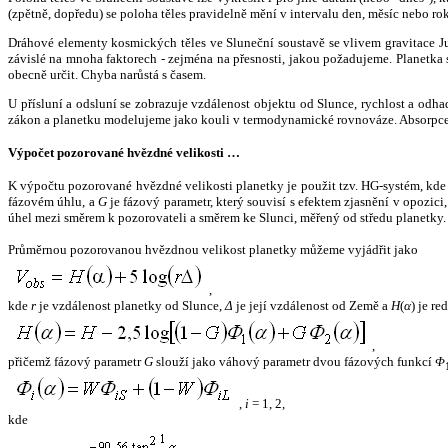
(zpětně, dopředu) se poloha těles pravidelně mění v intervalu den, měsíc nebo ro
Dráhové elementy kosmických těles ve Sluneční soustavě se vlivem gravitace Jup
závislé na mnoha faktorech - zejména na přesnosti, jakou požadujeme. Planetka se
obecně určit. Chyba narůstá s časem.
U přísluní a odsluní se zobrazuje vzdálenost objektu od Slunce, rychlost a od
zákon a planetku modelujeme jako kouli v termodynamické rovnováze. Absorpce 
Výpočet pozorované hvězdné velikosti …
K výpočtu pozorované hvězdné velikosti planetky je použit tzv. HG-systém, kd
fázovém úhlu, a
G
je fázový parametr, který souvisí s efektem zjasnění v opozic
úhel mezi směrem k pozorovateli a směrem ke Slunci, měřený od středu planetky. 
Průměrnou pozorovanou hvězdnou velikost planetky můžeme vyjádřit jako
,
kde
r
je vzdálenost planetky od Slunce,
Δ
je její vzdálenost od Země a
H
(
α
) je r
,
přičemž fázový parametr
G
slouží jako váhový parametr dvou fázových funkcí
Φ
,
i
= 1, 2,
kde