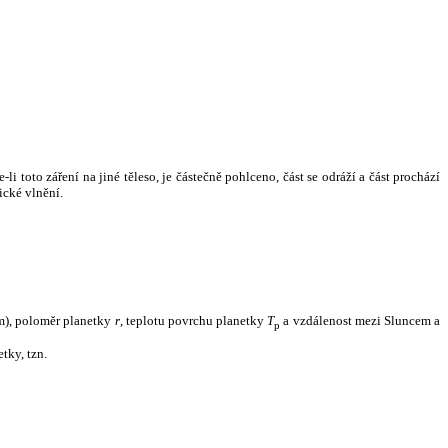
i toto záření na jiné těleso, je částečně pohlceno, část se odráží a část prochází
ické vlnění.
m), poloměr planetky
r
, teplotu povrchu planetky
T
a vzdálenost mezi Sluncem a
p
tky, tzn.