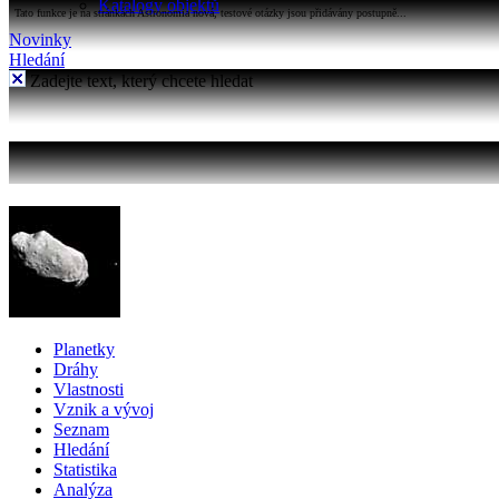
Katalogy objektů
Tato funkce je na stránkách Astronomia nová, testové otázky jsou přidávány postupně...
Novinky
Hledání
Zadejte text, který chcete hledat
Planetky
Dráhy
Vlastnosti
Vznik a vývoj
Seznam
Hledání
Statistika
Analýza