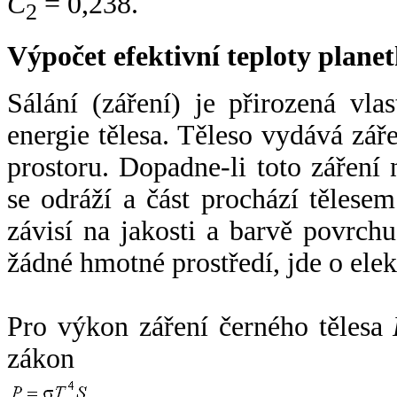
C
= 0,238.
2
Výpočet efektivní teploty plan
Sálání (záření) je přirozená vla
energie tělesa. Těleso vydává zá
prostoru. Dopadne-li toto záření n
se odráží a část prochází tělesem
závisí na jakosti a barvě povrch
žádné hmotné prostředí, jde o ele
Pro výkon záření černého tělesa
zákon