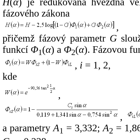
H
(
α
) je redukovaná hvězdná vel
fázového zákona
,
přičemž fázový parametr
G
slouž
funkcí
Φ
(
α
) a
Φ
(
α
). Fázovou fu
1
2
,
i
= 1, 2,
kde
,
,
a parametry
A
= 3,332;
A
= 1,8
1
2