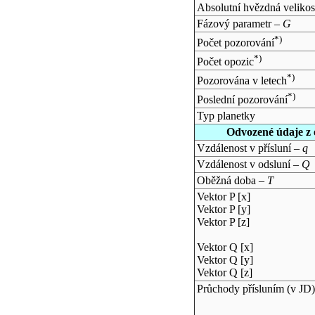
Absolutní hvězdná velikos
Fázový parametr –
G
*)
Počet pozorování
*)
Počet opozic
*)
Pozorována v letech
*)
Poslední pozorování
Typ planetky
Odvozené údaje z 
Vzdálenost v přísluní –
q
Vzdálenost v odsluní –
Q
Oběžná doba –
T
Vektor P [x]
Vektor P [y]
Vektor P [z]
Vektor Q [x]
Vektor Q [y]
Vektor Q [z]
Průchody přísluním (v
JD
)