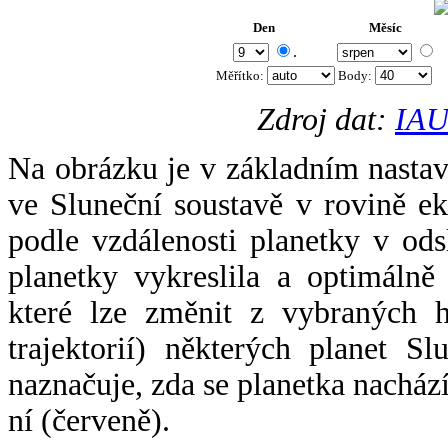
Den
Měsíc
.
Měřítko:
Body
:
Zdroj dat:
IAU
Na obrázku je v základním nastav
ve Sluneční soustavě v rovině ek
podle vzdálenosti planetky v odsl
planetky vykreslila a optimálně
které lze změnit z vybraných h
trajektorií) některých planet Sl
naznačuje, zda se planetka nacház
ní (červeně).