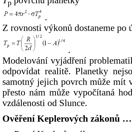
T
povrchu planetky
p
.
Z rovnosti výkonů dostaneme po 
.
Modelování vyjádření problemati
odpovídat realitě. Planetky nejso
samotný jejich povrch může mít v
přesto nám může vypočítaná hodn
vzdálenosti od Slunce.
Ověření Keplerových zákonů …