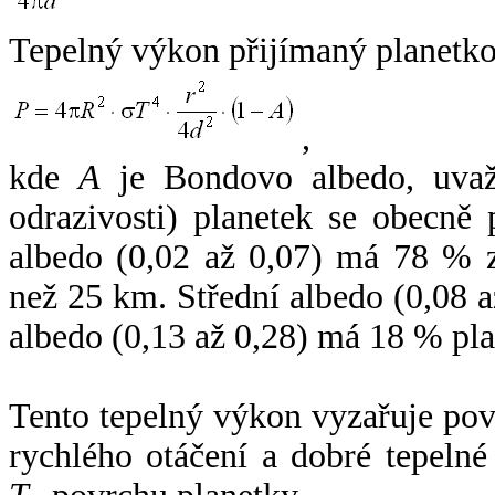
Tepelný výkon přijímaný planetko
,
kde
A
je Bondovo albedo, uvaž
odrazivosti) planetek se obecně
albedo (0,02 až 0,07) má 78 % z
než 25 km. Střední albedo (0,08 
albedo (0,13 až 0,28) má 18 % pla
Tento tepelný výkon vyzařuje po
rychlého otáčení a dobré tepelné