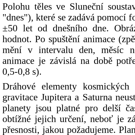
Polohu těles ve Sluneční sousta
"dnes"), které se zadává pomocí 
±50 let od dnešního dne. Obráz
hodnot. Po spuštění animace (zpě
mění v intervalu den, měsíc ne
animace je závislá na době potř
0,5-0,8 s).
Dráhové elementy kosmických t
gravitace Jupitera a Saturna neu
planety jsou platné pro delší č
obtížné jejich určení, neboť je 
přesnosti, jakou požadujeme. Pla