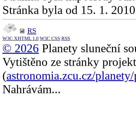
Stránka byla od 15. 1. 201
RS
W3C
XHTML 1.0
W3C
CSS
RSS
© 2026
Planety sluneční so
Vytištěno ze stránky projek
(
astronomia.zcu.cz/planety
Nahrávám...