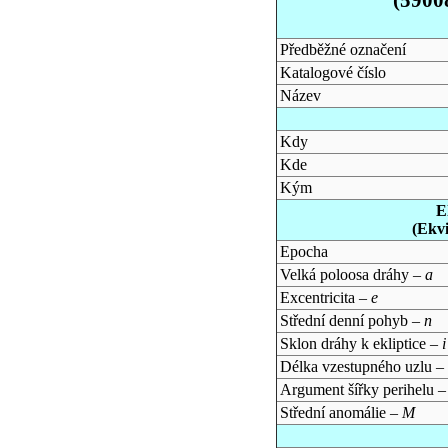
Předběžné označení
Katalogové číslo
Název
Kdy
Kde
Kým
E
(Ekv
Epocha
Velká poloosa dráhy –
a
Excentricita –
e
Střední denní pohyb –
n
Sklon dráhy k ekliptice –
i
Délka vzestupného uzlu –
Argument šířky perihelu 
Střední anomálie –
M