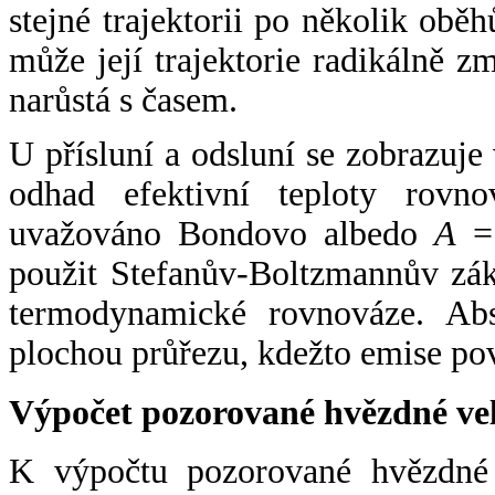
stejné trajektorii po několik oběh
může její trajektorie radikálně zm
narůstá s časem.
U přísluní a odsluní se zobrazuje
odhad efektivní teploty rovno
uvažováno Bondovo albedo
A
= 
použit Stefanův-Boltzmannův zák
termodynamické rovnováze. Abs
plochou průřezu, kdežto emise po
Výpočet pozorované hvězdné ve
K výpočtu pozorované hvězdné v