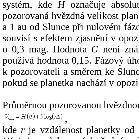
systém, kde
H
označuje absolut
pozorovaná hvězdná velikost plan
a 1 au od Slunce při nulovém fá
souvisí s efektem zjasnění v opoz
o 0,3 mag. Hodnota
G
není zná
používá hodnota 0,15. Fázový úh
k pozorovateli a směrem ke Slunc
pokud se planetka nachází v opozi
Průměrnou pozorovanou hvězdnou 
,
kde
r
je vzdálenost planetky od