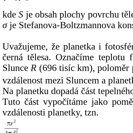
kde
S
je obsah plochy povrchu těl
σ
je Stefanova-Boltzmannova kons
Uvažujeme, že planetka i fotosfér
černá tělesa. Označíme teplotu 
Slunce
R
(696 tisíc km), poloměr
vzdálenost mezi Sluncem a plane
Na planetku dopadá část tepelnéh
Tuto část vypočítáme jako pomě
vzdálenosti planetky, tzn.