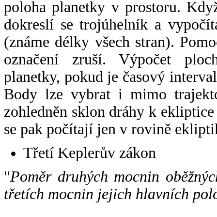
poloha planetky v prostoru. Kdy
dokreslí se trojúhelník a vypoč
(známe délky všech stran). Pomo
označení zruší. Výpočet ploch
planetky, pokud je časový interval
Body lze vybrat i mimo trajekto
zohledněn sklon dráhy k ekliptice
se pak počítají jen v rovině eklipti
Třetí Keplerův zákon
"
Poměr druhých mocnin oběžných
třetích mocnin jejich hlavních pol