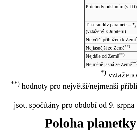
Průchody odsluním (v
JD
)
Tisserandův parametr –
T
J
(vztažený k Jupiteru)
Největší přiblížení k Zemi
**)
Nejjasnější ze Země
**)
Nejdále od Země
**
Nejméně jasná ze Země
*)
vztaženo
**)
hodnoty pro největší/nejmenší přibl
jsou spočítány pro období od 9. srpna
Poloha planetky