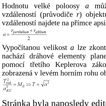
Hodnotu velké poloosy
a
může
vzdáleností (průvodiče
r
) objekt
vzdáleností najdete na přímce apsi
Vypočítanou velikost
a
lze zkont
nachází dráhové elementy plane
pomocí třetího Keplerova zák
zobrazená v levém horním rohu o
Stránka byla naposledy edi