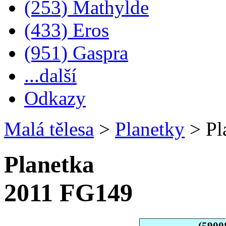
(253) Mathylde
(433) Eros
(951) Gaspra
...další
Odkazy
Malá tělesa
>
Planetky
>
Pl
Planetka
2011 FG149
(5900