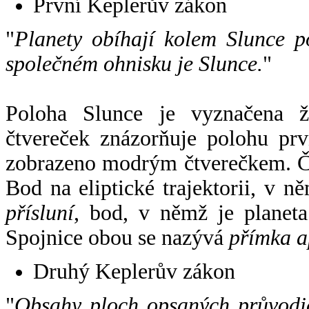
První Keplerův zákon
"
Planety obíhají kolem Slunce p
společném ohnisku je Slunce.
"
Poloha Slunce je vyznačena 
čtvereček znázorňuje polohu pr
zobrazeno modrým čtverečkem. Če
Bod na eliptické trajektorii, v n
přísluní
, bod, v němž je planet
Spojnice obou se nazývá
přímka a
Druhý Keplerův zákon
"
Obsahy ploch opsaných průvodič